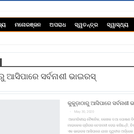
ଜ୍ୟ
ମନୋରଞ୍ଜନ
ଅପରାଧ
ସ୍ୱତନ୍ତ୍ର
ସ୍ୱାସ୍ଥ୍ୟ
ରୁ ଆସିପାରେ ସର୍ବନାଶୀ ଭାଇରସ୍
କୁକୁଡ଼ାଠାରୁ ଆସିପାରେ ସର୍ବନାଶୀ 
May 30, 2020
‌ ଆମେରିକୀୟ ବୈଜ୍ଞାନିକ, ଲେଖକ ତଥା ପୋଷଣ ବ
ମାଇକେଲ ଗ୍ରିଗର ଚେତାବନୀ ଦେଇ କହିଛନ୍ତି, ଚିକେନ
ଏକ ଭାଇରସ ଆସିପାରେ ଯାହା ପୃଥିବୀର ଅର୍ଦ୍ଧେ