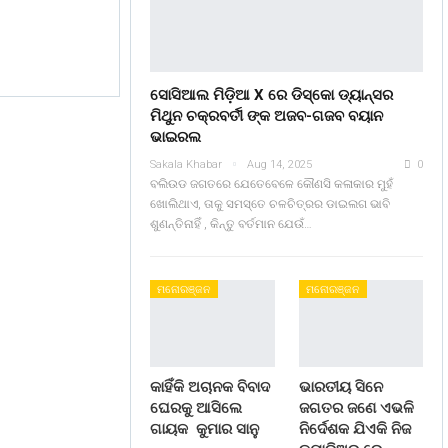
ସୋସିଆଲ ମିଡ଼ିଆ X ରେ ଡିସ୍କୋ ଡ୍ୟାନ୍ସର
ମିଥୁନ ଚକ୍ରବର୍ତୀ ଙ୍କ ଅଜବ-ଗଜବ ବୟାନ
ଭାଇରଲ
Sakala Khabar
Aug 14, 2025
0
ବଲିଉଡ ଜଗତରେ ଯେତେବେଳେ କୌଣସି କଳାକାର ମୁହଁ
ଖୋଲିଥାଏ, ତାକୁ ସମସ୍ତେ ଚଳଚିତ୍ରର ଡାଇଲଗ ଭାବି
ଶୁଣନ୍ତିନାହିଁ , କିନ୍ତୁ ବର୍ତମାନ ଯେଉଁ…
ମନୋରଞ୍ଜନ
ମନୋରଞ୍ଜନ
କାହିଁକି ଅଚାନକ ବିବାଦ
ଭାରତୀୟ ସିନେ
ଘେରକୁ ଆସିଲେ
ଜଗତର ଜଣେ ଏଭଳି
ଗାୟକ କୁମାର ସାନୁ
ନିର୍ଦେଶକ ଯିଏକି ନିଜ