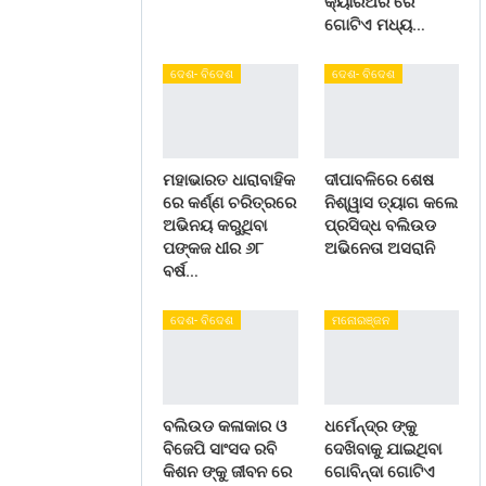
କ୍ୟାରିଅର ରେ
ଗୋଟିଏ ମଧ୍ୟ…
ଦେଶ- ବିଦେଶ
ଦେଶ- ବିଦେଶ
ମହାଭାରତ ଧାରାବାହିକ
ଦୀପାବଳିରେ ଶେଷ
ରେ କର୍ଣ୍ଣ ଚରିତ୍ରରେ
ନିଶ୍ୱାସ ତ୍ୟାଗ କଲେ
ଅଭିନୟ କରୁଥିବା
ପ୍ରସିଦ୍ଧ ବଲିଉଡ
ପଙ୍କଜ ଧୀର ୬୮
ଅଭିନେତା ଅସରାନି
ବର୍ଷ…
ଦେଶ- ବିଦେଶ
ମନୋରଞ୍ଜନ
ବଲିଉଡ କଳାକାର ଓ
ଧର୍ମେନ୍ଦ୍ର ଙ୍କୁ
ବିଜେପି ସାଂସଦ ରବି
ଦେଖିବାକୁ ଯାଇଥିବା
କିଶନ ଙ୍କୁ ଜୀବନ ରେ
ଗୋବିନ୍ଦା ଗୋଟିଏ