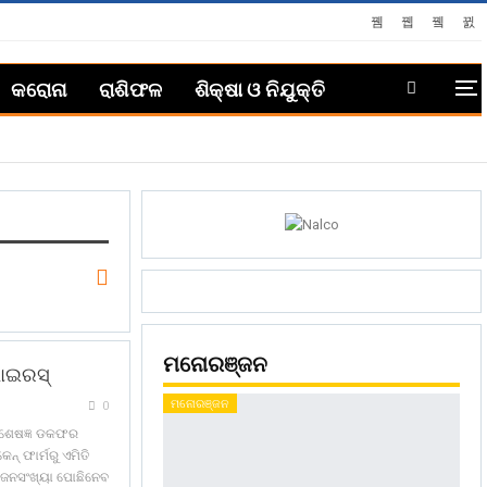
କରୋନା
ରାଶିଫଳ
ଶିକ୍ଷା ଓ ନିଯୁକ୍ତି
ମନୋରଞ୍ଜନ
ଭାଇରସ୍
ମନୋରଞ୍ଜନ
0
ିଶେଷଜ୍ଞ ଡକଫର
୍‌ ଫାର୍ମରୁ ଏମିତି
କ ଜନସଂଖ୍ୟା ପୋଛିନେବ