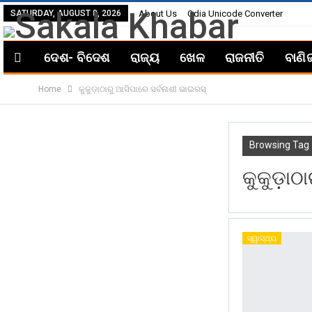
SATURDAY, AUGUST 8, 2026
About Us
Odia Unicode Converter
ଦେଶ- ବିଦେଶ
ରାଜ୍ୟ
ଖେଳ
ରାଜନୀତି
ବାଣି
Home
କୁକୁଡ଼ାଠାରୁ ଆସିପାରେ ସର୍ବନାଶୀ ଭାଇରସ୍
Browsing Tag
କୁକୁଡ଼ାଠା
ସ୍ୱାସ୍ଥ୍ୟ