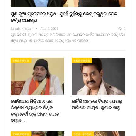
ପୁଣି ନୂଆ ପ୍ରେମରେ ଧନୁଷ : ଦୁହେଁ ଦୁହିଁଙ୍କୁ ଡେଟ୍ କରୁଥିବା ନେଇ
ଚର୍ଚ୍ଚା ଆରମ୍ଭ
Sakala Khabar
Aug 6, 2025
0
ନୂଆଦିଲ୍ଲୀ: ମୃଣାଲ ଅଗଷ୍ଟ ୧ ତାରିଖରେ ଏକ ଜନ୍ମଦିନ ପାର୍ଟିର ଆୟୋଜନ କରିଥିଲେ।
ଧନୁଷ ମଧ୍ୟ ଏହି ପାର୍ଟିରେ ଯୋଗ ଦେଇଥିଲେ। ଏହି ପାର୍ଟିରେ…
ମନୋରଞ୍ଜନ
ମନୋରଞ୍ଜନ
ସୋସିଆଲ ମିଡ଼ିଆ X ରେ
କାହିଁକି ଅଚାନକ ବିବାଦ ଘେରକୁ
ଡିସ୍କୋ ଡ୍ୟାନ୍ସର ମିଥୁନ
ଆସିଲେ ଗାୟକ କୁମାର ସାନୁ
ଚକ୍ରବର୍ତୀ ଙ୍କ ଅଜବ-ଗଜବ
ବୟାନ…
ମନୋରଞ୍ଜନ
ଦେଶ- ବିଦେଶ