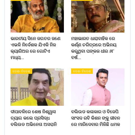
ଭାରତୀୟ ସିନେ ଜଗତର ଜଣେ
ମହାଭାରତ ଧାରାବାହିକ ରେ
ଏଭଳି ନିର୍ଦେଶକ ଯିଏକି ନିଜ
କର୍ଣ୍ଣ ଚରିତ୍ରରେ ଅଭିନୟ
କ୍ୟାରିଅର ରେ ଗୋଟିଏ
କରୁଥିବା ପଙ୍କଜ ଧୀର ୬୮
ମଧ୍ୟ…
ବର୍ଷ…
ଦେଶ- ବିଦେଶ
ଦେଶ- ବିଦେଶ
ଦୀପାବଳିରେ ଶେଷ ନିଶ୍ୱାସ
ବଲିଉଡ କଳାକାର ଓ ବିଜେପି
ତ୍ୟାଗ କଲେ ପ୍ରସିଦ୍ଧ
ସାଂସଦ ରବି କିଶନ ଙ୍କୁ ଜୀବନ
ବଲିଉଡ ଅଭିନେତା ଅସରାନି
ରେ ମାରିଦେବାର ମିଳିଛି ଧମକ