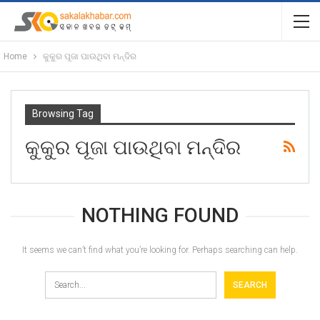
Home
କୁକୁର ପୂଜା ପାଉଥିବା ମନ୍ଦିର
Browsing Tag
କୁକୁର ପୂଜା ପାଉଥିବା ମନ୍ଦିର
NOTHING FOUND
It seems we can’t find what you’re looking for. Perhaps searching can help.