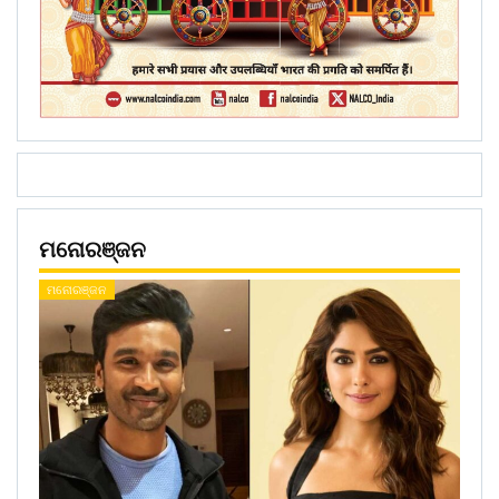
ମନୋରଞ୍ଜନ
ମନୋରଞ୍ଜନ