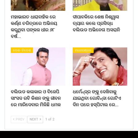
ମହାଭାରତ ଧାରାବାହିକ ରେ
ଦୀପାବଳିରେ ଶେଷ ନିଶ୍ୱାସ
କର୍ଣ୍ଣ ଚରିତ୍ରରେ ଅଭିନୟ
ତ୍ୟାଗ କଲେ ପ୍ରସିଦ୍ଧ
କରୁଥିବା ପଙ୍କଜ ଧୀର ୬୮
ବଲିଉଡ ଅଭିନେତା ଅସରାନି
ବର୍ଷ…
ଦେଶ- ବିଦେଶ
ମନୋରଞ୍ଜନ
ବଲିଉଡ କଳାକାର ଓ ବିଜେପି
ଧର୍ମେନ୍ଦ୍ର ଙ୍କୁ ଦେଖିବାକୁ
ସାଂସଦ ରବି କିଶନ ଙ୍କୁ ଜୀବନ
ଯାଇଥିବା ଗୋବିନ୍ଦା ଗୋଟିଏ
ରେ ମାରିଦେବାର ମିଳିଛି ଧମକ
ଦିନ ପରେ ହସ୍ପିଟାଲ ରେ…
PREV
NEXT
1 of 2