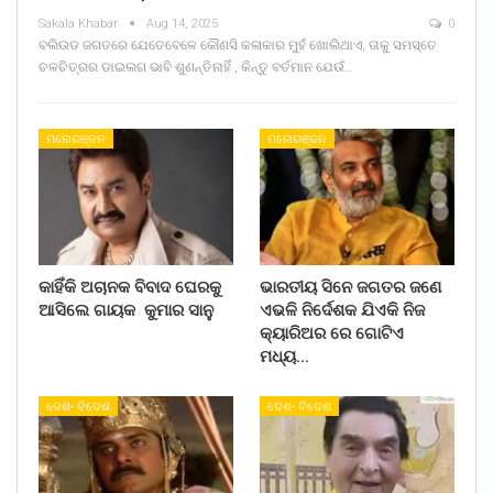
Sakala Khabar
Aug 14, 2025
0
ବଲିଉଡ ଜଗତରେ ଯେତେବେଳେ କୌଣସି କଳାକାର ମୁହଁ ଖୋଲିଥାଏ, ତାକୁ ସମସ୍ତେ
ଚଳଚିତ୍ରର ଡାଇଲଗ ଭାବି ଶୁଣନ୍ତିନାହିଁ , କିନ୍ତୁ ବର୍ତମାନ ଯେଉଁ…
ମନୋରଞ୍ଜନ
ମନୋରଞ୍ଜନ
କାହିଁକି ଅଚାନକ ବିବାଦ ଘେରକୁ
ଭାରତୀୟ ସିନେ ଜଗତର ଜଣେ
ଆସିଲେ ଗାୟକ କୁମାର ସାନୁ
ଏଭଳି ନିର୍ଦେଶକ ଯିଏକି ନିଜ
କ୍ୟାରିଅର ରେ ଗୋଟିଏ
ମଧ୍ୟ…
ଦେଶ- ବିଦେଶ
ଦେଶ- ବିଦେଶ