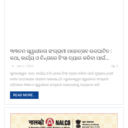
୩୩ତମ ସ୍ୱାଧୀନତା ସଂଗ୍ରାମୀ ମହୋତ୍ସବ ଉଦଘାଟିତ :
କଥା, କାର୍ଯ୍ୟ ଓ ଚିନ୍ତାରେ ହିଂସା ତ୍ୟାଗ କରିବା ପାଇଁ…
Jan 2, 2020
0
ଭୁବନେଶ୍ୱର: କଥା, କାର୍ଯ୍ୟ ଓ ଚିନ୍ତାରେ ହିଂସା ତ୍ୟାଗ କରିବା ପାଇଁ ମୁଖ୍ୟମନ୍ତ୍ରୀ
ନବୀନ ପଟ୍ଟନାୟକ ଆହ୍ଵାନ ଜଣାଇଛନ୍ତି। ଭୁବନେଶ୍ୱର ସ୍ୱାଧୀନତା ସଂଗ୍ରାମୀ
ପଡ଼ିଆରେ ୩୩ତମ ସ୍ୱାଧୀନତା ସଂଗ୍ରାମୀ ମହୋତ୍ସବକୁ ଉଦ୍‌ଘାଟନ କରି…
READ MORE...