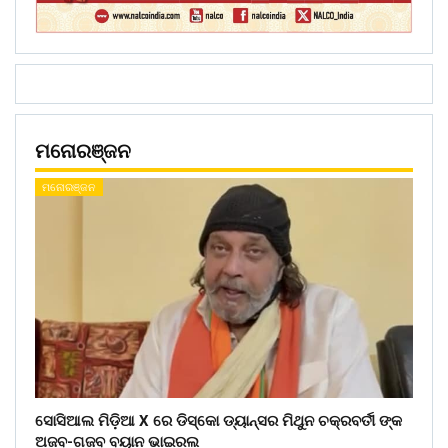
ମନୋରଞ୍ଜନ
ମନୋରଞ୍ଜନ
ସୋସିଆଲ ମିଡ଼ିଆ X ରେ ଡିସ୍କୋ ଡ୍ୟାନ୍ସର ମିଥୁନ ଚକ୍ରବର୍ତୀ ଙ୍କ
ଅଜବ-ଗଜବ ବୟାନ ଭାଇରଲ