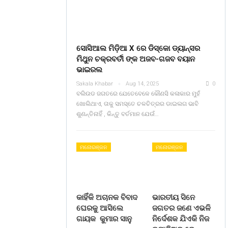
ସୋସିଆଲ ମିଡ଼ିଆ X ରେ ଡିସ୍କୋ ଡ୍ୟାନ୍ସର
ମିଥୁନ ଚକ୍ରବର୍ତୀ ଙ୍କ ଅଜବ-ଗଜବ ବୟାନ
ଭାଇରଲ
Sakala Khabar
Aug 14, 2025
0
ବଲିଉଡ ଜଗତରେ ଯେତେବେଳେ କୌଣସି କଳାକାର ମୁହଁ
ଖୋଲିଥାଏ, ତାକୁ ସମସ୍ତେ ଚଳଚିତ୍ରର ଡାଇଲଗ ଭାବି
ଶୁଣନ୍ତିନାହିଁ , କିନ୍ତୁ ବର୍ତମାନ ଯେଉଁ…
ମନୋରଞ୍ଜନ
ମନୋରଞ୍ଜନ
କାହିଁକି ଅଚାନକ ବିବାଦ
ଭାରତୀୟ ସିନେ
ଘେରକୁ ଆସିଲେ
ଜଗତର ଜଣେ ଏଭଳି
ଗାୟକ କୁମାର ସାନୁ
ନିର୍ଦେଶକ ଯିଏକି ନିଜ