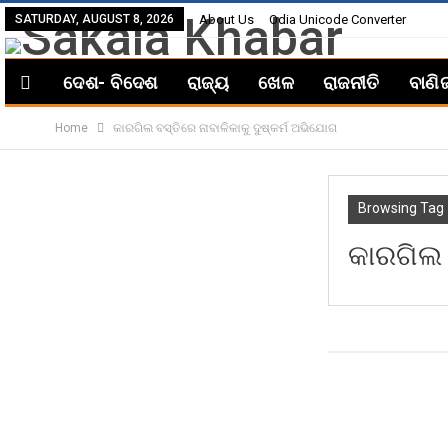
SATURDAY, AUGUST 8, 2026
About Us
Odia Unicode Converter
ଦେଶ- ବିଦେଶ
ରାଜ୍ୟ
ଖେଳ
ରାଜନୀତି
ବାଣି
Home
କାରଗିଲ ବସ୍ତିରେ ନାବାଳିକାକୁ ଦୁଷ୍କର୍ମ ଅଭିଯୋଗ
Browsing Tag
କାରଗିଲ 