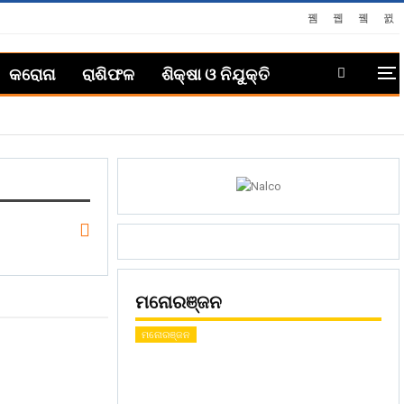
କରୋନା
ରାଶିଫଳ
ଶିକ୍ଷା ଓ ନିଯୁକ୍ତି
ମନୋରଞ୍ଜନ
ମନୋରଞ୍ଜନ