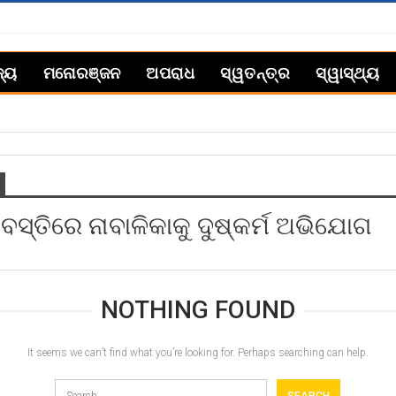
ଜ୍ୟ
ମନୋରଞ୍ଜନ
ଅପରାଧ
ସ୍ୱତନ୍ତ୍ର
ସ୍ୱାସ୍ଥ୍ୟ
ବସ୍ତିରେ ନାବାଳିକାକୁ ଦୁଷ୍କର୍ମ ଅଭିଯୋଗ
NOTHING FOUND
It seems we can’t find what you’re looking for. Perhaps searching can help.