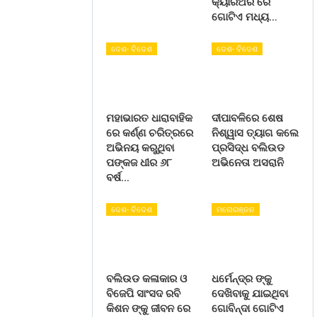
କ୍ୟାରିଅର ରେ
ଗୋଟିଏ ମଧ୍ୟ…
ଦେଶ- ବିଦେଶ
ଦେଶ- ବିଦେଶ
ମହାଭାରତ ଧାରାବାହିକ
ଦୀପାବଳିରେ ଶେଷ
ରେ କର୍ଣ୍ଣ ଚରିତ୍ରରେ
ନିଶ୍ୱାସ ତ୍ୟାଗ କଲେ
ଅଭିନୟ କରୁଥିବା
ପ୍ରସିଦ୍ଧ ବଲିଉଡ
ପଙ୍କଜ ଧୀର ୬୮
ଅଭିନେତା ଅସରାନି
ବର୍ଷ…
ଦେଶ- ବିଦେଶ
ମନୋରଞ୍ଜନ
ବଲିଉଡ କଳାକାର ଓ
ଧର୍ମେନ୍ଦ୍ର ଙ୍କୁ
ବିଜେପି ସାଂସଦ ରବି
ଦେଖିବାକୁ ଯାଇଥିବା
କିଶନ ଙ୍କୁ ଜୀବନ ରେ
ଗୋବିନ୍ଦା ଗୋଟିଏ