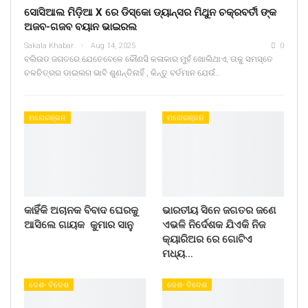
ସୋସିଆଲ ମିଡ଼ିଆ X ରେ ଡିସ୍କୋ ଡ୍ୟାନ୍ସର ମିଥୁନ ଚକ୍ରବର୍ତୀ ଙ୍କ
ଅଜବ-ଗଜବ ବୟାନ ଭାଇରଲ
Sakala Khabar
Aug 14, 2025
0
ବଲିଉଡ ଜଗତରେ ଯେତେବେଳେ କୌଣସି କଳାକାର ମୁହଁ ଖୋଲିଥାଏ, ତାକୁ ସମସ୍ତେ
ଚଳଚିତ୍ରର ଡାଇଲଗ ଭାବି ଶୁଣନ୍ତିନାହିଁ , କିନ୍ତୁ ବର୍ତମାନ ଯେଉଁ…
ମନୋରଞ୍ଜନ
ମନୋରଞ୍ଜନ
କାହିଁକି ଅଚାନକ ବିବାଦ ଘେରକୁ
ଭାରତୀୟ ସିନେ ଜଗତର ଜଣେ
ଆସିଲେ ଗାୟକ କୁମାର ସାନୁ
ଏଭଳି ନିର୍ଦେଶକ ଯିଏକି ନିଜ
କ୍ୟାରିଅର ରେ ଗୋଟିଏ
ମଧ୍ୟ…
ଦେଶ- ବିଦେଶ
ଦେଶ- ବିଦେଶ