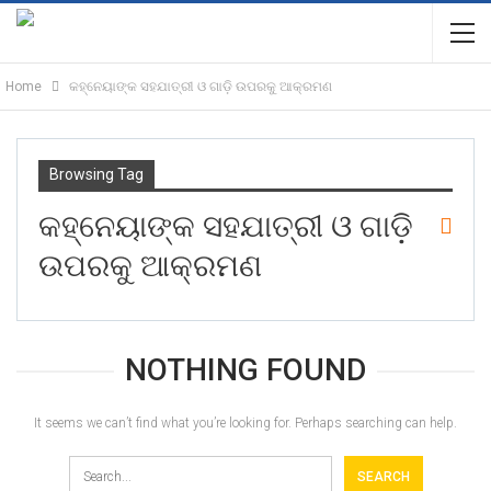
Home
କହ୍ନେୟାଙ୍କ ସହଯାତ୍ରୀ ଓ ଗାଡ଼ି ଉପରକୁ ଆକ୍ରମଣ
Browsing Tag
କହ୍ନେୟାଙ୍କ ସହଯାତ୍ରୀ ଓ ଗାଡ଼ି
ଉପରକୁ ଆକ୍ରମଣ
NOTHING FOUND
It seems we can’t find what you’re looking for. Perhaps searching can help.