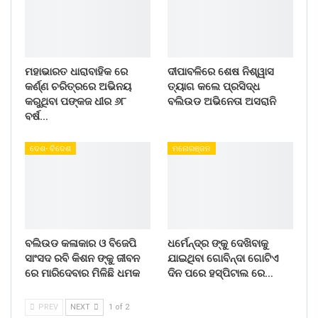
ମହାଭାରତ ଧାରାବାହିକ ରେ
ଦୀପାବଳିରେ ଶେଷ ନିଶ୍ୱାସ
କର୍ଣ୍ଣ ଚରିତ୍ରରେ ଅଭିନୟ
ତ୍ୟାଗ କଲେ ପ୍ରସିଦ୍ଧ
କରୁଥିବା ପଙ୍କଜ ଧୀର ୬୮
ବଲିଉଡ ଅଭିନେତା ଅସରାନି
ବର୍ଷ…
ଦେଶ- ବିଦେଶ
ମନୋରଞ୍ଜନ
ବଲିଉଡ କଳାକାର ଓ ବିଜେପି
ଧର୍ମେନ୍ଦ୍ର ଙ୍କୁ ଦେଖିବାକୁ
ସାଂସଦ ରବି କିଶନ ଙ୍କୁ ଜୀବନ
ଯାଇଥିବା ଗୋବିନ୍ଦା ଗୋଟିଏ
ରେ ମାରିଦେବାର ମିଳିଛି ଧମକ
ଦିନ ପରେ ହସ୍ପିଟାଲ ରେ…
PREV
NEXT
1 of 2