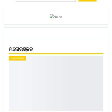
ମନୋରଞ୍ଜନ
ମନୋରଞ୍ଜନ