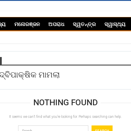
ଜ୍ୟ
ମନୋରଞ୍ଜନ
ଅପରାଧ
ସ୍ୱତନ୍ତ୍ର
ସ୍ୱାସ୍ଥ୍ୟ
ଦ୍ବିପାକ୍ଷିକ ମାମଲା
NOTHING FOUND
It seems we can’t find what you’re looking for. Perhaps searching can help.