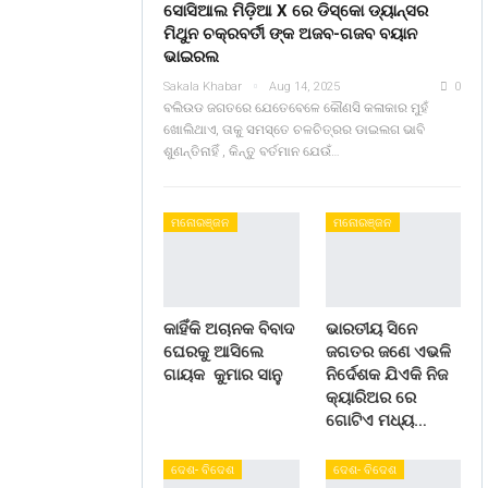
ସୋସିଆଲ ମିଡ଼ିଆ X ରେ ଡିସ୍କୋ ଡ୍ୟାନ୍ସର
ମିଥୁନ ଚକ୍ରବର୍ତୀ ଙ୍କ ଅଜବ-ଗଜବ ବୟାନ
ଭାଇରଲ
Sakala Khabar
Aug 14, 2025
0
ବଲିଉଡ ଜଗତରେ ଯେତେବେଳେ କୌଣସି କଳାକାର ମୁହଁ
ଖୋଲିଥାଏ, ତାକୁ ସମସ୍ତେ ଚଳଚିତ୍ରର ଡାଇଲଗ ଭାବି
ଶୁଣନ୍ତିନାହିଁ , କିନ୍ତୁ ବର୍ତମାନ ଯେଉଁ…
ମନୋରଞ୍ଜନ
ମନୋରଞ୍ଜନ
କାହିଁକି ଅଚାନକ ବିବାଦ
ଭାରତୀୟ ସିନେ
ଘେରକୁ ଆସିଲେ
ଜଗତର ଜଣେ ଏଭଳି
ଗାୟକ କୁମାର ସାନୁ
ନିର୍ଦେଶକ ଯିଏକି ନିଜ
କ୍ୟାରିଅର ରେ
ଗୋଟିଏ ମଧ୍ୟ…
ଦେଶ- ବିଦେଶ
ଦେଶ- ବିଦେଶ