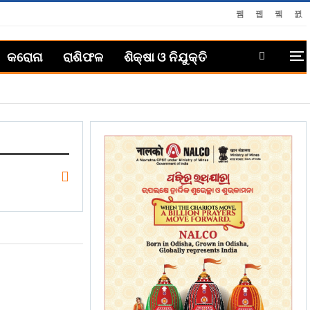
କରୋନା
ରାଶିଫଳ
ଶିକ୍ଷା ଓ ନିଯୁକ୍ତି