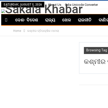
SATURDAY, AUGUST 8, 2026
About Us
Odia Unicode Converter
ଦେଶ- ବିଦେଶ
ରାଜ୍ୟ
ଖେଳ
ରାଜନୀତି
ବାଣି
Home
କଶ୍ମୀର ଦ୍ବିପାକ୍ଷିକ ମାମଲା
Browsing Tag
କଶ୍ମୀର 