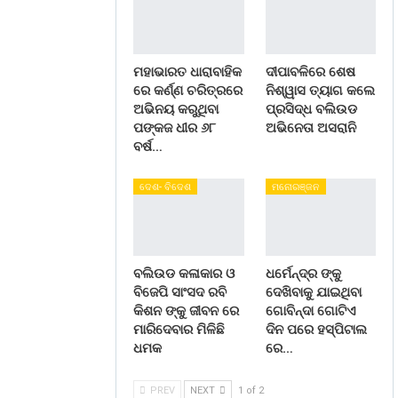
ମହାଭାରତ ଧାରାବାହିକ
ଦୀପାବଳିରେ ଶେଷ
ରେ କର୍ଣ୍ଣ ଚରିତ୍ରରେ
ନିଶ୍ୱାସ ତ୍ୟାଗ କଲେ
ଅଭିନୟ କରୁଥିବା
ପ୍ରସିଦ୍ଧ ବଲିଉଡ
ପଙ୍କଜ ଧୀର ୬୮
ଅଭିନେତା ଅସରାନି
ବର୍ଷ…
ଦେଶ- ବିଦେଶ
ମନୋରଞ୍ଜନ
ବଲିଉଡ କଳାକାର ଓ
ଧର୍ମେନ୍ଦ୍ର ଙ୍କୁ
ବିଜେପି ସାଂସଦ ରବି
ଦେଖିବାକୁ ଯାଇଥିବା
କିଶନ ଙ୍କୁ ଜୀବନ ରେ
ଗୋବିନ୍ଦା ଗୋଟିଏ
ମାରିଦେବାର ମିଳିଛି
ଦିନ ପରେ ହସ୍ପିଟାଲ
ଧମକ
ରେ…
PREV
NEXT
1 of 2