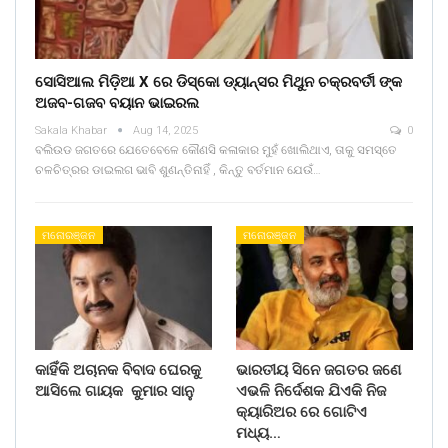
ସୋସିଆଲ ମିଡ଼ିଆ X ରେ ଡିସ୍କୋ ଡ୍ୟାନ୍ସର ମିଥୁନ ଚକ୍ରବର୍ତୀ ଙ୍କ
ଅଜବ-ଗଜବ ବୟାନ ଭାଇରଲ
Sakala Khabar
Aug 14, 2025
0
ବଲିଉଡ ଜଗତରେ ଯେତେବେଳେ କୌଣସି କଳାକାର ମୁହଁ ଖୋଲିଥାଏ, ତାକୁ ସମସ୍ତେ
ଚଳଚିତ୍ରର ଡାଇଲଗ ଭାବି ଶୁଣନ୍ତିନାହିଁ , କିନ୍ତୁ ବର୍ତମାନ ଯେଉଁ…
ମନୋରଞ୍ଜନ
ମନୋରଞ୍ଜନ
କାହିଁକି ଅଚାନକ ବିବାଦ ଘେରକୁ
ଭାରତୀୟ ସିନେ ଜଗତର ଜଣେ
ଆସିଲେ ଗାୟକ କୁମାର ସାନୁ
ଏଭଳି ନିର୍ଦେଶକ ଯିଏକି ନିଜ
କ୍ୟାରିଅର ରେ ଗୋଟିଏ
ମଧ୍ୟ…