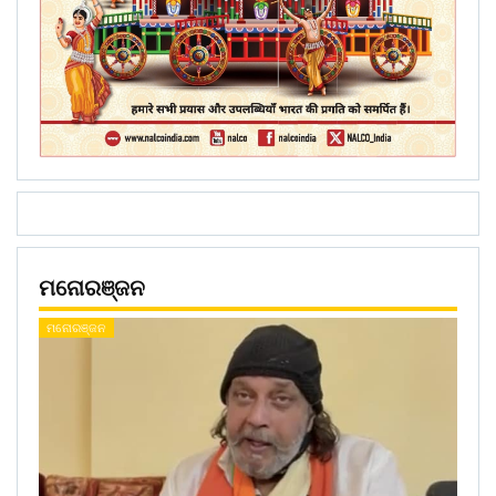
ମନୋରଞ୍ଜନ
ମନୋରଞ୍ଜନ