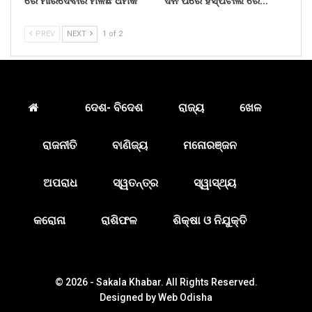
ରେ ମାରିଦେବାର ମିଳିଛି ଧମକ
ଦିନ ପରେ ହସ୍ପିଟାଲ ରେ…
PREV
NEXT
1 of 2
ଦେଶ- ବିଦେଶ
ରାଜ୍ୟ
ଖେଳ
ରାଜନୀତି
ବାଣିଜ୍ୟ
ମନୋରଞ୍ଜନ
ଅପରାଧ
ସ୍ୱତନ୍ତ୍ର
ସ୍ୱାସ୍ଥ୍ୟ
କରୋନା
ରାଶିଫଳ
ଶିକ୍ଷା ଓ ନିଯୁକ୍ତି
© 2026 - Sakala Khabar. All Rights Reserved.
Designed by
Web Odisha