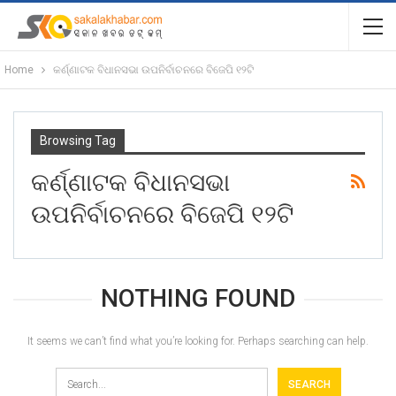
Home
କର୍ଣ୍ଣାଟକ ବିଧାନସଭା ଉପନିର୍ବାଚନରେ ବିଜେପି ୧୨ଟି
Browsing Tag
କର୍ଣ୍ଣାଟକ ବିଧାନସଭା
ଉପନିର୍ବାଚନରେ ବିଜେପି ୧୨ଟି
NOTHING FOUND
It seems we can’t find what you’re looking for. Perhaps searching can help.