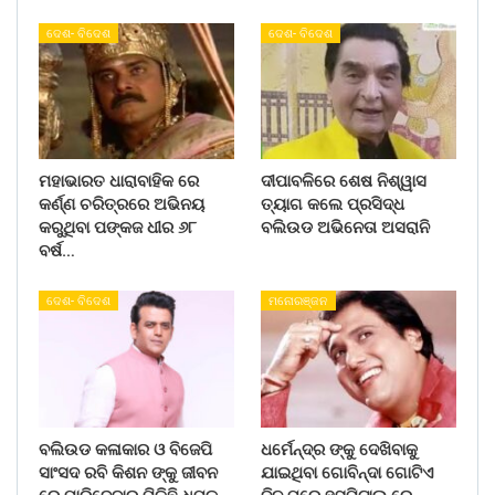
ଦେଶ- ବିଦେଶ
ଦେଶ- ବିଦେଶ
ମହାଭାରତ ଧାରାବାହିକ ରେ
ଦୀପାବଳିରେ ଶେଷ ନିଶ୍ୱାସ
କର୍ଣ୍ଣ ଚରିତ୍ରରେ ଅଭିନୟ
ତ୍ୟାଗ କଲେ ପ୍ରସିଦ୍ଧ
କରୁଥିବା ପଙ୍କଜ ଧୀର ୬୮
ବଲିଉଡ ଅଭିନେତା ଅସରାନି
ବର୍ଷ…
ଦେଶ- ବିଦେଶ
ମନୋରଞ୍ଜନ
ବଲିଉଡ କଳାକାର ଓ ବିଜେପି
ଧର୍ମେନ୍ଦ୍ର ଙ୍କୁ ଦେଖିବାକୁ
ସାଂସଦ ରବି କିଶନ ଙ୍କୁ ଜୀବନ
ଯାଇଥିବା ଗୋବିନ୍ଦା ଗୋଟିଏ