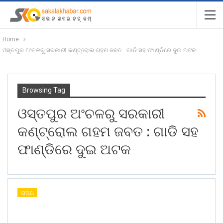
Home
ଓସ୍ତପୁର ଅଂଚଳରୁ ସରକାରୀ କଣ୍ଟ୍ରୋଲ ଗହମ ଜବତ : ଗାଡି ସହ ଫାଣ୍ଡିରେ ଦୁଇ ଅଟକ
Browsing Tag
ଓସ୍ତପୁର ଅଂଚଳରୁ ସରକାରୀ
କଣ୍ଟ୍ରୋଲ ଗହମ ଜବତ : ଗାଡି ସହ
ଫାଣ୍ଡିରେ ଦୁଇ ଅଟକ
ରାଜ୍ୟ