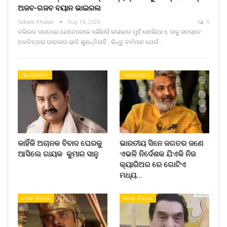
ଅଜବ-ଗଜବ ବୟାନ ଭାଇରଲ
Sakala Khabar
Aug 14, 2025
0
ବଲିଉଡ ଜଗତରେ ଯେତେବେଳେ କୌଣସି କଳାକାର ମୁହଁ ଖୋଲିଥାଏ, ତାକୁ ସମସ୍ତେ
ଚଳଚିତ୍ରର ଡାଇଲଗ ଭାବି ଶୁଣନ୍ତିନାହିଁ , କିନ୍ତୁ ବର୍ତମାନ ଯେଉଁ…
ମନୋରଞ୍ଜନ
ମନୋରଞ୍ଜନ
କାହିଁକି ଅଚାନକ ବିବାଦ ଘେରକୁ
ଭାରତୀୟ ସିନେ ଜଗତର ଜଣେ
ଆସିଲେ ଗାୟକ କୁମାର ସାନୁ
ଏଭଳି ନିର୍ଦେଶକ ଯିଏକି ନିଜ
କ୍ୟାରିଅର ରେ ଗୋଟିଏ
ମଧ୍ୟ…
ଦେଶ- ବିଦେଶ
ଦେଶ- ବିଦେଶ