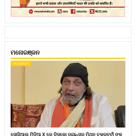
ମନୋରଞ୍ଜନ
ମନୋରଞ୍ଜନ
ସୋସିଆଲ ମିଡ଼ିଆ X ରେ ଡିସ୍କୋ ଡ୍ୟାନ୍ସର ମିଥୁନ ଚକ୍ରବର୍ତୀ ଙ୍କ