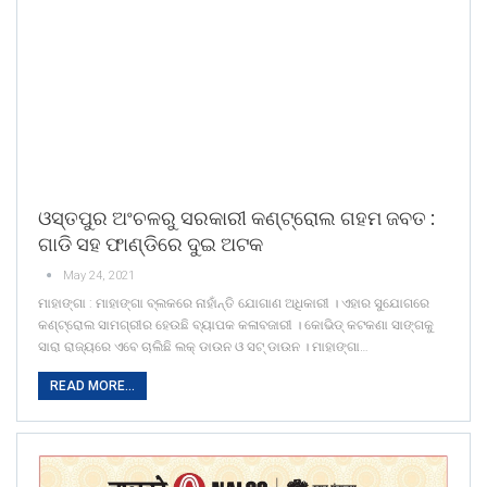
ଓସ୍ତପୁର ଅଂଚଳରୁ ସରକାରୀ କଣ୍ଟ୍ରୋଲ ଗହମ ଜବତ :
ଗାଡି ସହ ଫାଣ୍ଡିରେ ଦୁଇ ଅଟକ
May 24, 2021
ମାହାଙ୍ଗା : ମାହାଙ୍ଗା ବ୍ଲକରେ ନାହାଁନ୍ତି ଯୋଗାଣ ଅଧିକାରୀ । ଏହାର ସୁଯୋଗରେ
କଣ୍ଟ୍ରୋଲ ସାମଗ୍ରୀର ହେଉଛି ବ୍ୟାପକ କଳାବଜାରୀ । କୋଭିଡ୍ କଟକଣା ସାଙ୍ଗକୁ
ସାରା ରାଜ୍ୟରେ ଏବେ ଚାଲିଛି ଲକ୍ ଡାଉନ ଓ ସଟ୍ ଡାଉନ । ମାହାଙ୍ଗା…
READ MORE...