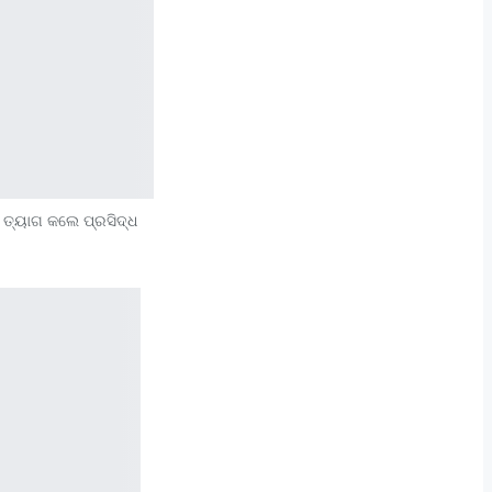
 ତ୍ୟାଗ କଲେ ପ୍ରସିଦ୍ଧ
ି