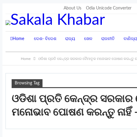
Saturday, August 8, 2026
About Us
Odia Unicode Converter
Home
ଦେଶ- ବିଦେଶ
ରାଜ୍ୟ
ଖେଳ
ରାଜନୀତି
ବାଣିଜ୍
Home
ଓଡିଶା ପ୍ରତି କେନ୍ଦ୍ର ସରକାର ବୈମାତୃକ ମନୋଭାବ ପୋଷଣ କରନ୍ତୁ ନାହି
Browsing Tag
ଓଡିଶା ପ୍ରତି କେନ୍ଦ୍ର ସରକାର
ମନୋଭାବ ପୋଷଣ କରନ୍ତୁ ନାହିଁ –