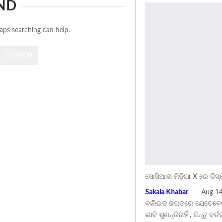
ND
haps searching can help.
ସୋସିଆଲ ମିଡ଼ିଆ X ରେ ଡିସ
Sakala Khabar
Aug 14
ବଲିଉଡ ଜଗତରେ ଯେତେବେଳେ 
ଭାବି ଶୁଣନ୍ତିନାହିଁ , କିନ୍ତୁ ବ