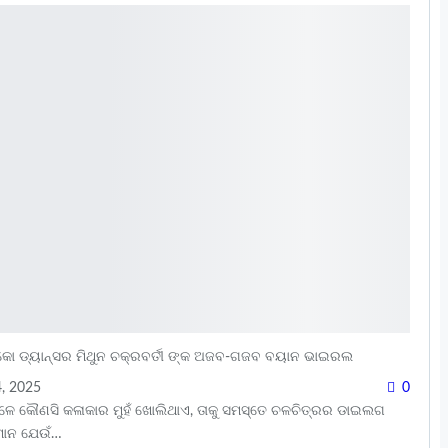
୍କୋ ଡ୍ୟାନ୍ସର ମିଥୁନ ଚକ୍ରବର୍ତୀ ଙ୍କ ଅଜବ-ଗଜବ ବୟାନ ଭାଇରଲ
, 2025
0
କୌଣସି କଳାକାର ମୁହଁ ଖୋଲିଥାଏ, ତାକୁ ସମସ୍ତେ ଚଳଚିତ୍ରର ଡାଇଲଗ
ର୍ତମାନ ଯେଉଁ…