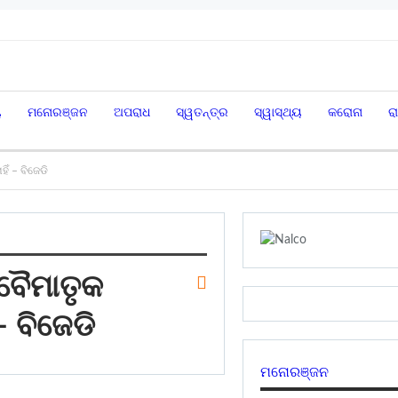
ୟ
ମନୋରଞ୍ଜନ
ଅପରାଧ
ସ୍ୱତନ୍ତ୍ର
ସ୍ୱାସ୍ଥ୍ୟ
କରୋନା
ର
ଁ – ବିଜେଡି
 ବୈମାତୃକ
 ବିଜେଡି
ମନୋରଞ୍ଜନ