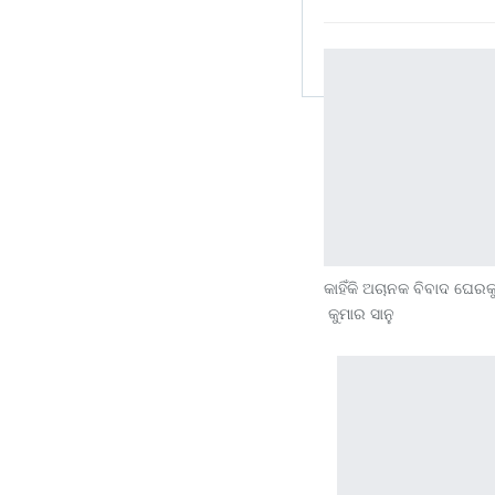
କାହିଁକି ଅଚାନକ ବିବାଦ ଘେ
କୁମାର ସାନୁ