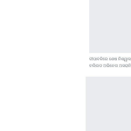
ଦୀପାବଳିରେ ଶେଷ ନିଶ୍ୱାସ
ବଲିଉଡ ଅଭିନେତା ଅସରାନ