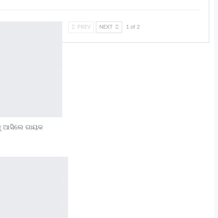
PREV
NEXT
1 of 2
ରକୁ ଆସିଲେ ଗାୟକ