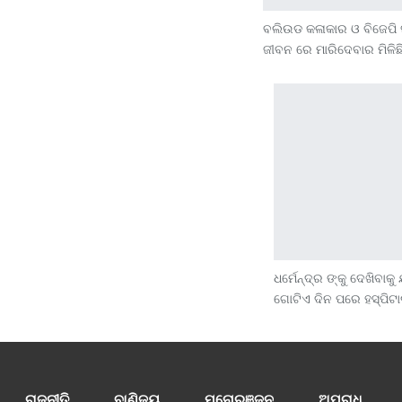
ବଲିଉଡ କଳାକାର ଓ ବିଜେପି ସ
ଜୀବନ ରେ ମାରିଦେବାର ମିଳି
ଧର୍ମେନ୍ଦ୍ର ଙ୍କୁ ଦେଖିବାକ
ଗୋଟିଏ ଦିନ ପରେ ହସ୍ପି
ରାଜନୀତି
ବାଣିଜ୍ୟ
ମନୋରଞ୍ଜନ
ଅପରାଧ