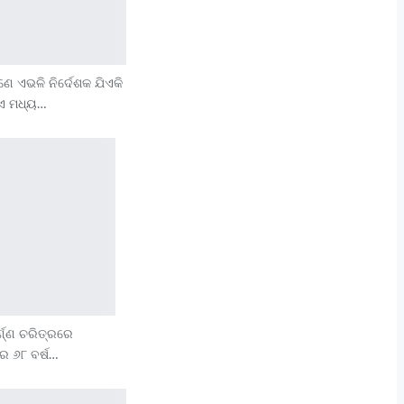
 ଏଭଳି ନିର୍ଦେଶକ ଯିଏକି
ିଏ ମଧ୍ୟ…
୍ଣ୍ଣ ଚରିତ୍ରରେ
ର ୬୮ ବର୍ଷ…