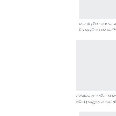
ଭାରତୀୟ ସିନେ ଜଗତର ଜଣେ
ନିଜ କ୍ୟାରିଅର ରେ ଗୋଟ
ମହାଭାରତ ଧାରାବାହିକ ରେ କର
ଅଭିନୟ କରୁଥିବା ପଙ୍କଜ ଧୀ