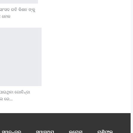
ାଂସଦ ରବି କିଶନ ଙ୍କୁ
ଛି ଧମକ
ୁ ଯାଇଥିବା ଗୋବିନ୍ଦା
ଟାଲ ରେ…
ସ୍ୱତନ୍ତ୍ର
ସ୍ୱାସ୍ଥ୍ୟ
କରୋନା
ରାଶିଫଳ