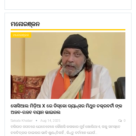
ମନୋରଞ୍ଜନ
ମନୋରଞ୍ଜନ
ସୋସିଆଲ ମିଡ଼ିଆ X ରେ ଡିସ୍କୋ ଡ୍ୟାନ୍ସର ମିଥୁନ ଚକ୍ରବର୍ତୀ ଙ୍କ
ଅଜବ-ଗଜବ ବୟାନ ଭାଇରଲ
Sakala Khabar
Aug 14, 2025
0
ବଲିଉଡ ଜଗତରେ ଯେତେବେଳେ କୌଣସି କଳାକାର ମୁହଁ ଖୋଲିଥାଏ, ତାକୁ ସମସ୍ତେ
ଚଳଚିତ୍ରର ଡାଇଲଗ ଭାବି ଶୁଣନ୍ତିନାହିଁ , କିନ୍ତୁ ବର୍ତମାନ ଯେଉଁ…