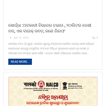
ଖୋର୍ଦ୍ଧା :ଅବକାରୀ ବିଭାଗର ଚଢାଉ , ୨୦ଲିଟର ଦେଶୀ
ମଦ, ଏକ ବାଇକ୍ ଜବତ; ଜଣେ ଗିରଫ
Apr 12, 2020
0
ଖୋର୍ଦ୍ଧା,୧୨ା୪ (ସ.ବୁ୍ୟ): କରୋନା ଭୁତାଣୁ ସଂକ୍ରମଣ ରୋକିବା ପାଇର୍ ଜାରୀ ରହିଥିବା
ଲକଡାଉନ ସତ୍ୱେ ବେଗୁନିଆ ଅଂଚଳର ବିଭିନ୍ନ ସ୍ଥାନରେ ଚୋରା ରେ ଦେଶୀ ଓ
ବିୋଦଶୀ ମଦ ବେପାର ଜାରୀ ରହିଛି । ତେବେ ଏଭଳି ଅଭିଯୋଗ ଆସେିବା ପରେ…
READ MORE...