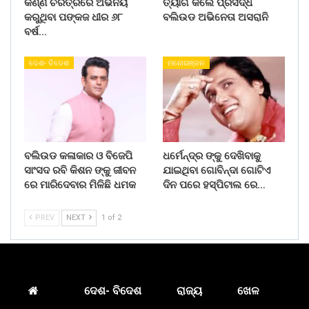
କର୍ଣ୍ଣ ଚରିତ୍ରରେ ଅଭିନୟ
ତ୍ୟାଗ କଲେ ପ୍ରସିଦ୍ଧ
କରୁଥିବା ପଙ୍କଜ ଧୀର ୬୮
ବଲିଉଡ ଅଭିନେତା ଅସରାନି
ବର୍ଷ…
ଦେଶ- ବିଦେଶ
ମନୋରଞ୍ଜନ
ବଲିଉଡ କଳାକାର ଓ ବିଜେପି
ଧର୍ମେନ୍ଦ୍ର ଙ୍କୁ ଦେଖିବାକୁ
ସାଂସଦ ରବି କିଶନ ଙ୍କୁ ଜୀବନ
ଯାଇଥିବା ଗୋବିନ୍ଦା ଗୋଟିଏ
ରେ ମାରିଦେବାର ମିଳିଛି ଧମକ
ଦିନ ପରେ ହସ୍ପିଟାଲ ରେ…
PREV
NEXT
1 of 2
ଦେଶ- ବିଦେଶ
ରାଜ୍ୟ
ଖେଳ