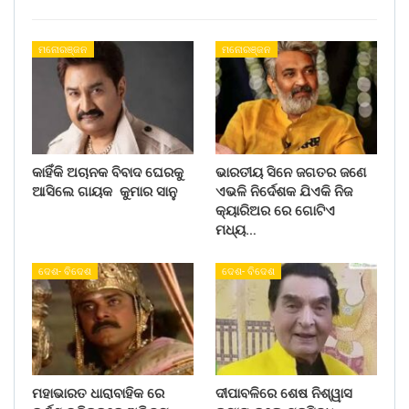
ମନୋରଞ୍ଜନ
ମନୋରଞ୍ଜନ
କାହିଁକି ଅଚାନକ ବିବାଦ ଘେରକୁ
ଭାରତୀୟ ସିନେ ଜଗତର ଜଣେ
ଆସିଲେ ଗାୟକ କୁମାର ସାନୁ
ଏଭଳି ନିର୍ଦେଶକ ଯିଏକି ନିଜ
କ୍ୟାରିଅର ରେ ଗୋଟିଏ
ମଧ୍ୟ…
ଦେଶ- ବିଦେଶ
ଦେଶ- ବିଦେଶ
ମହାଭାରତ ଧାରାବାହିକ ରେ
ଦୀପାବଳିରେ ଶେଷ ନିଶ୍ୱାସ