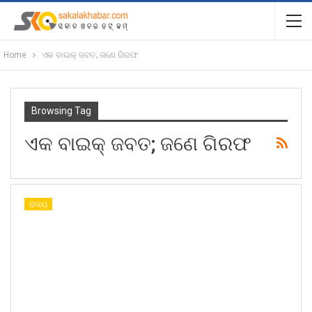
Home
ଏକ ବାଇକ୍ ଜବତ; ଜଣେ ଗିରଫ
Browsing Tag
ଏକ ବାଇକ୍ ଜବତ; ଜଣେ ଗିରଫ
ରାଜ୍ୟ