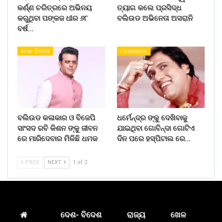
କର୍ଣ୍ଣ ଚରିତ୍ରରେ ଅଭିନୟ
ତ୍ୟାଗ କଲେ ପ୍ରସିଦ୍ଧ
କରୁଥିବା ପଙ୍କଜ ଧୀର ୬୮
ବଲିଉଡ ଅଭିନେତା ଅସରାନି
ବର୍ଷ…
ଦେଶ- ବିଦେଶ
ମନୋରଞ୍ଜନ
ବଲିଉଡ କଳାକାର ଓ ବିଜେପି
ଧର୍ମେନ୍ଦ୍ର ଙ୍କୁ ଦେଖିବାକୁ
ସାଂସଦ ରବି କିଶନ ଙ୍କୁ ଜୀବନ
ଯାଇଥିବା ଗୋବିନ୍ଦା ଗୋଟିଏ
ରେ ମାରିଦେବାର ମିଳିଛି ଧମକ
ଦିନ ପରେ ହସ୍ପିଟାଲ ରେ…
PREV
NEXT
1 of 2
ଦେଶ- ବିଦେଶ
ରାଜ୍ୟ
ଖେଳ