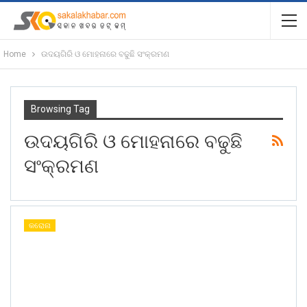
Home
ଉଦୟଗିରି ଓ ମୋହନାରେ ବଢୁଛି ସଂକ୍ରମଣ
Browsing Tag
ଉଦୟଗିରି ଓ ମୋହନାରେ ବଢୁଛି
ସଂକ୍ରମଣ
କରୋନା