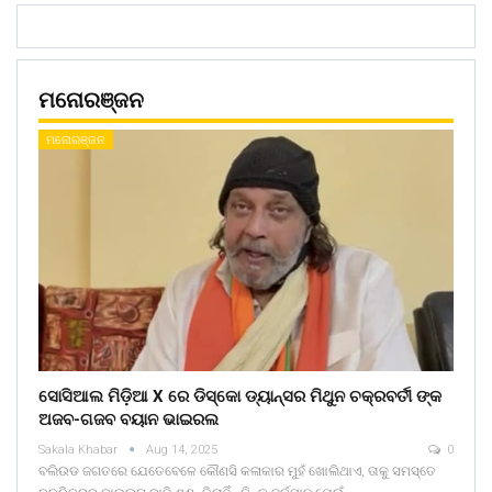
ମନୋରଞ୍ଜନ
ମନୋରଞ୍ଜନ
ସୋସିଆଲ ମିଡ଼ିଆ X ରେ ଡିସ୍କୋ ଡ୍ୟାନ୍ସର ମିଥୁନ ଚକ୍ରବର୍ତୀ ଙ୍କ
ଅଜବ-ଗଜବ ବୟାନ ଭାଇରଲ
Sakala Khabar
Aug 14, 2025
0
ବଲିଉଡ ଜଗତରେ ଯେତେବେଳେ କୌଣସି କଳାକାର ମୁହଁ ଖୋଲିଥାଏ, ତାକୁ ସମସ୍ତେ