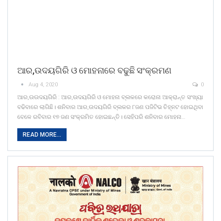
ଆର,ଉଦୟଗିରି ଓ ମୋହନାରେ ବଢୁଛି ସଂକ୍ରମଣ
Aug 4, 2020
0
ଆର,ଉଉଦୟଗିରି : ଆର,ଉଦୟଗିରି ଓ ମୋହନା ବ୍ଲକରେ କରୋନା ଆକ୍ରାନ୍ତ ସଂଖ୍ୟା
ବଢିବାରେ ଲାଗିଛି। ଶନିବାର ଆର,ଉଦୟଗିରି ବ୍ଲକର ୮ଜଣ ପଜିଟିଭ ଚିହ୍ନଟ ହୋଇଥିବା
ବେଳେ ରବିବାର ୧୭ ଜଣ ସଂକ୍ରମିତ ହୋଇଛନ୍ତି। ସେହିପରି ଶନିବାର ମୋହନା…
READ MORE...