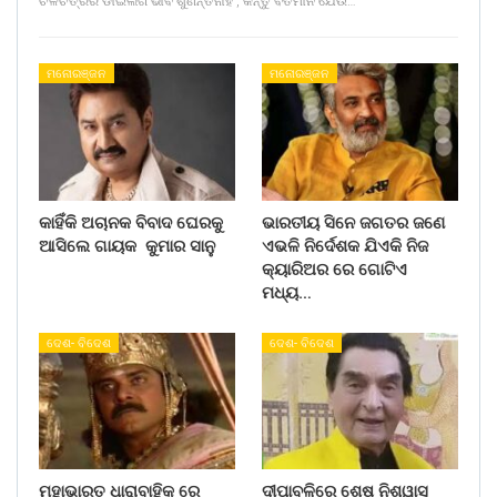
ଚଳଚିତ୍ରର ଡାଇଲଗ ଭାବି ଶୁଣନ୍ତିନାହିଁ , କିନ୍ତୁ ବର୍ତମାନ ଯେଉଁ…
ମନୋରଞ୍ଜନ
ମନୋରଞ୍ଜନ
କାହିଁକି ଅଚାନକ ବିବାଦ ଘେରକୁ
ଭାରତୀୟ ସିନେ ଜଗତର ଜଣେ
ଆସିଲେ ଗାୟକ କୁମାର ସାନୁ
ଏଭଳି ନିର୍ଦେଶକ ଯିଏକି ନିଜ
କ୍ୟାରିଅର ରେ ଗୋଟିଏ
ମଧ୍ୟ…
ଦେଶ- ବିଦେଶ
ଦେଶ- ବିଦେଶ
ମହାଭାରତ ଧାରାବାହିକ ରେ
ଦୀପାବଳିରେ ଶେଷ ନିଶ୍ୱାସ