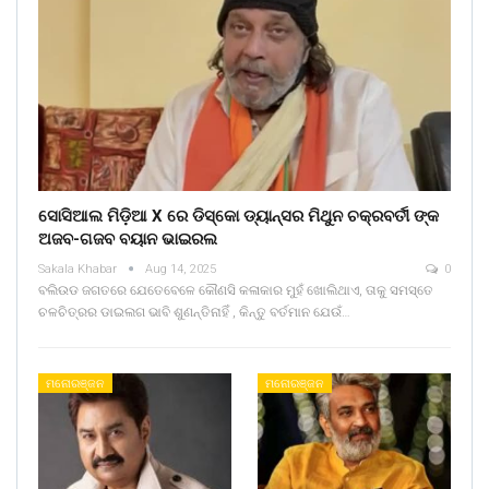
ସୋସିଆଲ ମିଡ଼ିଆ X ରେ ଡିସ୍କୋ ଡ୍ୟାନ୍ସର ମିଥୁନ ଚକ୍ରବର୍ତୀ ଙ୍କ
ଅଜବ-ଗଜବ ବୟାନ ଭାଇରଲ
Sakala Khabar
Aug 14, 2025
0
ବଲିଉଡ ଜଗତରେ ଯେତେବେଳେ କୌଣସି କଳାକାର ମୁହଁ ଖୋଲିଥାଏ, ତାକୁ ସମସ୍ତେ
ଚଳଚିତ୍ରର ଡାଇଲଗ ଭାବି ଶୁଣନ୍ତିନାହିଁ , କିନ୍ତୁ ବର୍ତମାନ ଯେଉଁ…
ମନୋରଞ୍ଜନ
ମନୋରଞ୍ଜନ