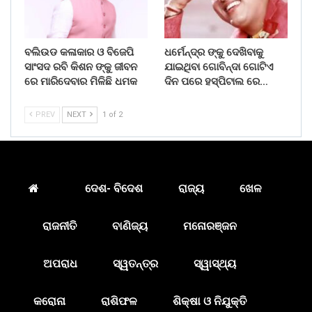
ବଲିଉଡ କଳାକାର ଓ ବିଜେପି
ଧର୍ମେନ୍ଦ୍ର ଙ୍କୁ ଦେଖିବାକୁ
ସାଂସଦ ରବି କିଶନ ଙ୍କୁ ଜୀବନ
ଯାଇଥିବା ଗୋବିନ୍ଦା ଗୋଟିଏ
ରେ ମାରିଦେବାର ମିଳିଛି ଧମକ
ଦିନ ପରେ ହସ୍ପିଟାଲ ରେ…
PREV
NEXT
1 of 2
ଦେଶ- ବିଦେଶ
ରାଜ୍ୟ
ଖେଳ
ରାଜନୀତି
ବାଣିଜ୍ୟ
ମନୋରଞ୍ଜନ
ଅପରାଧ
ସ୍ୱତନ୍ତ୍ର
ସ୍ୱାସ୍ଥ୍ୟ
କରୋନା
ରାଶିଫଳ
ଶିକ୍ଷା ଓ ନିଯୁକ୍ତି