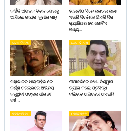
କାହିଁକି ଅଚାନକ ବିବାଦ ଘେରକୁ
ଭାରତୀୟ ସିନେ ଜଗତର ଜଣେ
ଆସିଲେ ଗାୟକ କୁମାର ସାନୁ
ଏଭଳି ନିର୍ଦେଶକ ଯିଏକି ନିଜ
କ୍ୟାରିଅର ରେ ଗୋଟିଏ
ମଧ୍ୟ…
ଦେଶ- ବିଦେଶ
ଦେଶ- ବିଦେଶ
ମହାଭାରତ ଧାରାବାହିକ ରେ
ଦୀପାବଳିରେ ଶେଷ ନିଶ୍ୱାସ
କର୍ଣ୍ଣ ଚରିତ୍ରରେ ଅଭିନୟ
ତ୍ୟାଗ କଲେ ପ୍ରସିଦ୍ଧ
କରୁଥିବା ପଙ୍କଜ ଧୀର ୬୮
ବଲିଉଡ ଅଭିନେତା ଅସରାନି
ବର୍ଷ…
ଦେଶ- ବିଦେଶ
ମନୋରଞ୍ଜନ