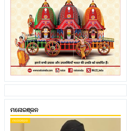
ମନୋରଞ୍ଜନ
ମନୋରଞ୍ଜନ