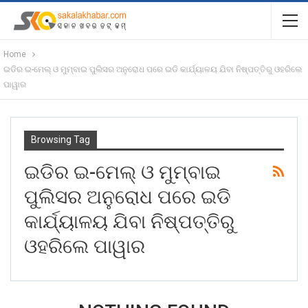
Home
ଇଡିର ଇ-ମେଲ୍ ଓ ମୁମ୍ବାଇ ପୁଲିସର ଅନୁରୋଧ ପରେ ଇଡି କାର୍ଯ୍ୟାଳୟ ଯିବା ନିଷ୍ପତ୍ତିରୁ ଓହରିଲେ
ପାୱାର
Browsing Tag
ଇଡିର ଇ-ମେଲ୍ ଓ ମୁମ୍ବାଇ
ପୁଲିସର ଅନୁରୋଧ ପରେ ଇଡି
କାର୍ଯ୍ୟାଳୟ ଯିବା ନିଷ୍ପତ୍ତିରୁ
ଓହରିଲେ ପାୱାର