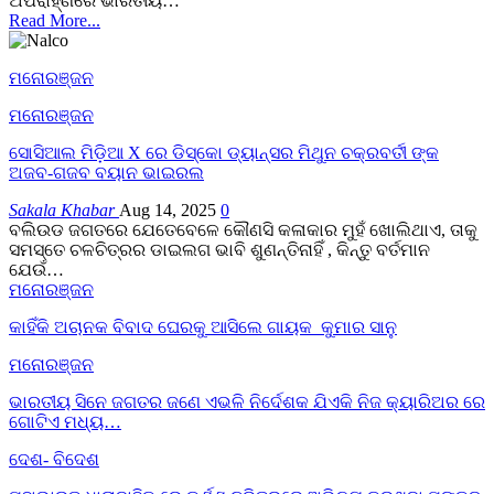
ଅପରାହ୍ଣରେ ଭାରତୀୟ…
Read More...
ମନୋରଞ୍ଜନ
ମନୋରଞ୍ଜନ
ସୋସିଆଲ ମିଡ଼ିଆ X ରେ ଡିସ୍କୋ ଡ୍ୟାନ୍ସର ମିଥୁନ ଚକ୍ରବର୍ତୀ ଙ୍କ
ଅଜବ-ଗଜବ ବୟାନ ଭାଇରଲ
Sakala Khabar
Aug 14, 2025
0
ବଲିଉଡ ଜଗତରେ ଯେତେବେଳେ କୌଣସି କଳାକାର ମୁହଁ ଖୋଲିଥାଏ, ତାକୁ
ସମସ୍ତେ ଚଳଚିତ୍ରର ଡାଇଲଗ ଭାବି ଶୁଣନ୍ତିନାହିଁ , କିନ୍ତୁ ବର୍ତମାନ
ଯେଉଁ…
ମନୋରଞ୍ଜନ
କାହିଁକି ଅଚାନକ ବିବାଦ ଘେରକୁ ଆସିଲେ ଗାୟକ କୁମାର ସାନୁ
ମନୋରଞ୍ଜନ
ଭାରତୀୟ ସିନେ ଜଗତର ଜଣେ ଏଭଳି ନିର୍ଦେଶକ ଯିଏକି ନିଜ କ୍ୟାରିଅର ରେ
ଗୋଟିଏ ମଧ୍ୟ…
ଦେଶ- ବିଦେଶ