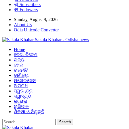
Subscribers
Followers
Sunday, August 9, 2026
About Us
Odia Unicode Converter
Sakala Khabar - Odisha news
Home
ଦେଶ- ବିଦେଶ
ରାଜ୍ୟ
ଖେଳ
ରାଜନୀତି
ବାଣିଜ୍ୟ
ମନୋରଞ୍ଜନ
ଅପରାଧ
ସ୍ୱତନ୍ତ୍ର
ସ୍ୱାସ୍ଥ୍ୟ
କରୋନା
ରାଶିଫଳ
ଶିକ୍ଷା ଓ ନିଯୁକ୍ତି