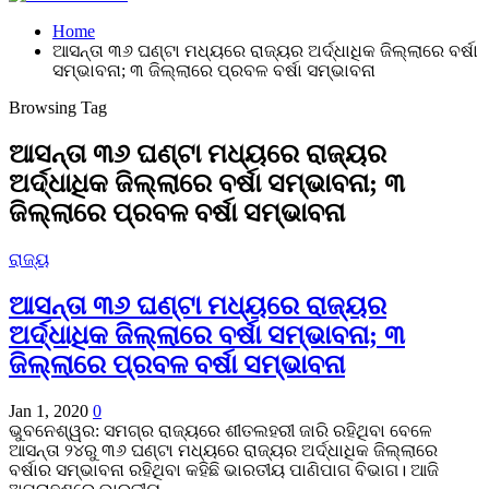
Home
ଆସନ୍ତା ୩୬ ଘଣ୍ଟା ମଧ୍ୟରେ ରାଜ୍ୟର ଅର୍ଦ୍ଧାଧିକ ଜିଲ୍ଲାରେ ବର୍ଷା
ସମ୍ଭାବନା; ୩ ଜିଲ୍ଲାରେ ପ୍ରବଳ ବର୍ଷା ସମ୍ଭାବନା
Browsing Tag
ଆସନ୍ତା ୩୬ ଘଣ୍ଟା ମଧ୍ୟରେ ରାଜ୍ୟର
ଅର୍ଦ୍ଧାଧିକ ଜିଲ୍ଲାରେ ବର୍ଷା ସମ୍ଭାବନା; ୩
ଜିଲ୍ଲାରେ ପ୍ରବଳ ବର୍ଷା ସମ୍ଭାବନା
ରାଜ୍ୟ
ଆସନ୍ତା ୩୬ ଘଣ୍ଟା ମଧ୍ୟରେ ରାଜ୍ୟର
ଅର୍ଦ୍ଧାଧିକ ଜିଲ୍ଲାରେ ବର୍ଷା ସମ୍ଭାବନା; ୩
ଜିଲ୍ଲାରେ ପ୍ରବଳ ବର୍ଷା ସମ୍ଭାବନା
Jan 1, 2020
0
ଭୁବନେଶ୍ୱର: ସମଗ୍ର ରାଜ୍ୟରେ ଶୀତଲହରୀ ଜାରି ରହିଥିବା ବେଳେ
ଆସନ୍ତା ୨୪ରୁ ୩୬ ଘଣ୍ଟା ମଧ୍ୟରେ ରାଜ୍ୟର ଅର୍ଦ୍ଧାଧିକ ଜିଲ୍ଲାରେ
ବର୍ଷାର ସମ୍ଭାବନା ରହିଥିବା କହିଛି ଭାରତୀୟ ପାଣିପାଗ ବିଭାଗ। ଆଜି