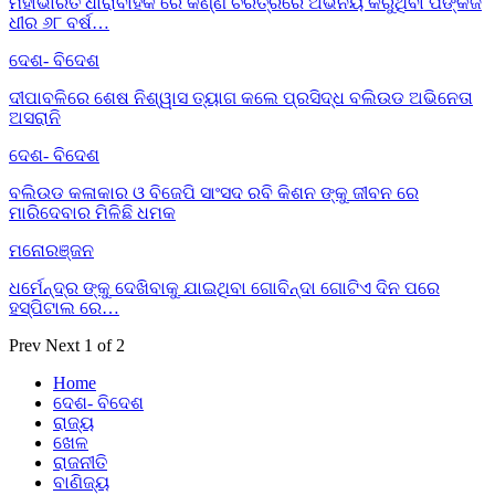
ମହାଭାରତ ଧାରାବାହିକ ରେ କର୍ଣ୍ଣ ଚରିତ୍ରରେ ଅଭିନୟ କରୁଥିବା ପଙ୍କଜ
ଧୀର ୬୮ ବର୍ଷ…
ଦେଶ- ବିଦେଶ
ଦୀପାବଳିରେ ଶେଷ ନିଶ୍ୱାସ ତ୍ୟାଗ କଲେ ପ୍ରସିଦ୍ଧ ବଲିଉଡ ଅଭିନେତା
ଅସରାନି
ଦେଶ- ବିଦେଶ
ବଲିଉଡ କଳାକାର ଓ ବିଜେପି ସାଂସଦ ରବି କିଶନ ଙ୍କୁ ଜୀବନ ରେ
ମାରିଦେବାର ମିଳିଛି ଧମକ
ମନୋରଞ୍ଜନ
ଧର୍ମେନ୍ଦ୍ର ଙ୍କୁ ଦେଖିବାକୁ ଯାଇଥିବା ଗୋବିନ୍ଦା ଗୋଟିଏ ଦିନ ପରେ
ହସ୍ପିଟାଲ ରେ…
Prev
Next
1 of 2
Home
ଦେଶ- ବିଦେଶ
ରାଜ୍ୟ
ଖେଳ
ରାଜନୀତି
ବାଣିଜ୍ୟ