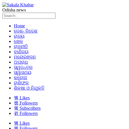
Odisha news
Home
ଦେଶ- ବିଦେଶ
ରାଜ୍ୟ
ଖେଳ
ରାଜନୀତି
ବାଣିଜ୍ୟ
ମନୋରଞ୍ଜନ
ଅପରାଧ
ସ୍ୱତନ୍ତ୍ର
ସ୍ୱାସ୍ଥ୍ୟ
କରୋନା
ରାଶିଫଳ
ଶିକ୍ଷା ଓ ନିଯୁକ୍ତି
Likes
Followers
Subscribers
Followers
Likes
Followers