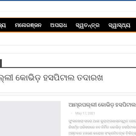
ଜ୍ୟ
ମନୋରଞ୍ଜନ
ଅପରାଧ
ସ୍ୱତନ୍ତ୍ର
ସ୍ୱାସ୍ଥ୍ୟ
୍ଲୀ କୋଭିଡ଼ ହସପିଟାଲ ତଦାରଖ
ଆମ୍ରପଲ୍ଲୀ କୋଭିଡ଼ ହସପିଟା
May 17, 2021
ଫୁଲନଖରା-ସଦର ଥାନା କୁରାଙ୍ଗଶାସନସ୍ଥିତ ହ
ରିସର୍ଟ୍ସ ପରିସରରେ ନବ ନିର୍ମିତ କୋଭିଡ଼ ହସପିଟାଲ
ଅଞ୍ଚଳର ୪୫ଜଣ କରୋନା ସଂକ୍ରମିତଙ୍କ ଚିକିତ୍ସା