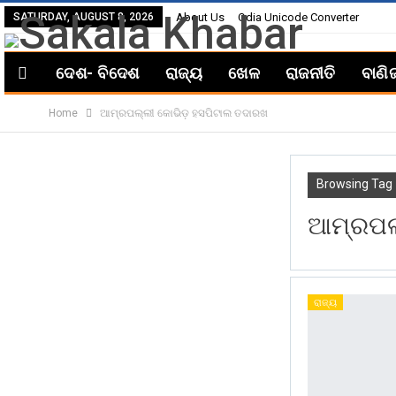
SATURDAY, AUGUST 8, 2026
About Us
Odia Unicode Converter
ଦେଶ- ବିଦେଶ
ରାଜ୍ୟ
ଖେଳ
ରାଜନୀତି
ବାଣି
Home
ଆମ୍ରପଲ୍ଲୀ କୋଭିଡ଼ ହସପିଟାଲ ତଦାରଖ
Browsing Tag
ଆମ୍ରପଲ
ରାଜ୍ୟ