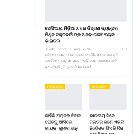
ସୋସିଆଲ ମିଡ଼ିଆ X ରେ ଡିସ୍କୋ ଡ୍ୟାନ୍ସର
ମିଥୁନ ଚକ୍ରବର୍ତୀ ଙ୍କ ଅଜବ-ଗଜବ ବୟାନ
ଭାଇରଲ
Sakala Khabar
Aug 14, 2025
0
ବଲିଉଡ ଜଗତରେ ଯେତେବେଳେ କୌଣସି କଳାକାର ମୁହଁ
ଖୋଲିଥାଏ, ତାକୁ ସମସ୍ତେ ଚଳଚିତ୍ରର ଡାଇଲଗ ଭାବି
ଶୁଣନ୍ତିନାହିଁ , କିନ୍ତୁ ବର୍ତମାନ ଯେଉଁ…
ମନୋରଞ୍ଜନ
ମନୋରଞ୍ଜନ
କାହିଁକି ଅଚାନକ ବିବାଦ
ଭାରତୀୟ ସିନେ
ଘେରକୁ ଆସିଲେ
ଜଗତର ଜଣେ ଏଭଳି
ଗାୟକ କୁମାର ସାନୁ
ନିର୍ଦେଶକ ଯିଏକି ନିଜ