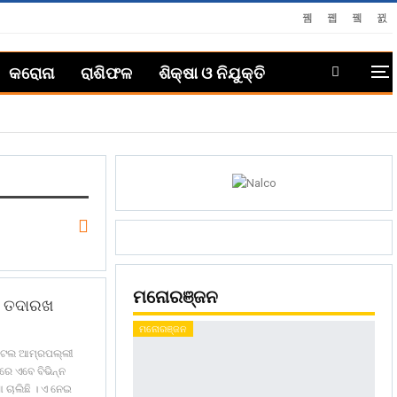
କରୋନା
ରାଶିଫଳ
ଶିକ୍ଷା ଓ ନିଯୁକ୍ତି
ମନୋରଞ୍ଜନ
ଲ ତଦାରଖ
ମନୋରଞ୍ଜନ
ୋଟେଲ ଆମ୍ରପଲ୍ଲୀ
ରେ ଏବେ ବିଭିନ୍ନ
 ଚାଲିଛି । ଏ ନେଇ