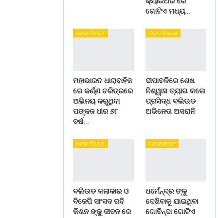
କ୍ୟାରିଅର ରେ
ଗୋଟିଏ ମଧ୍ୟ…
ଦେଶ- ବିଦେଶ
ଦେଶ- ବିଦେଶ
ମହାଭାରତ ଧାରାବାହିକ
ଦୀପାବଳିରେ ଶେଷ
ରେ କର୍ଣ୍ଣ ଚରିତ୍ରରେ
ନିଶ୍ୱାସ ତ୍ୟାଗ କଲେ
ଅଭିନୟ କରୁଥିବା
ପ୍ରସିଦ୍ଧ ବଲିଉଡ
ପଙ୍କଜ ଧୀର ୬୮
ଅଭିନେତା ଅସରାନି
ବର୍ଷ…
ଦେଶ- ବିଦେଶ
ମନୋରଞ୍ଜନ
ବଲିଉଡ କଳାକାର ଓ
ଧର୍ମେନ୍ଦ୍ର ଙ୍କୁ
ବିଜେପି ସାଂସଦ ରବି
ଦେଖିବାକୁ ଯାଇଥିବା
କିଶନ ଙ୍କୁ ଜୀବନ ରେ
ଗୋବିନ୍ଦା ଗୋଟିଏ