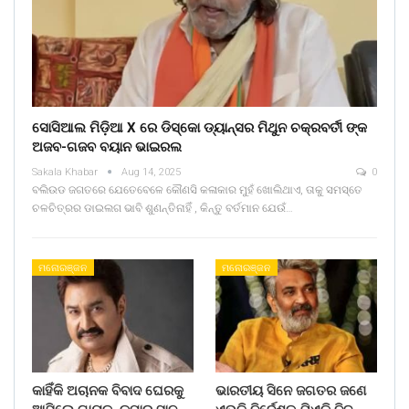
ସୋସିଆଲ ମିଡ଼ିଆ X ରେ ଡିସ୍କୋ ଡ୍ୟାନ୍ସର ମିଥୁନ ଚକ୍ରବର୍ତୀ ଙ୍କ
ଅଜବ-ଗଜବ ବୟାନ ଭାଇରଲ
Sakala Khabar
Aug 14, 2025
0
ବଲିଉଡ ଜଗତରେ ଯେତେବେଳେ କୌଣସି କଳାକାର ମୁହଁ ଖୋଲିଥାଏ, ତାକୁ ସମସ୍ତେ
ଚଳଚିତ୍ରର ଡାଇଲଗ ଭାବି ଶୁଣନ୍ତିନାହିଁ , କିନ୍ତୁ ବର୍ତମାନ ଯେଉଁ…
ମନୋରଞ୍ଜନ
ମନୋରଞ୍ଜନ
କାହିଁକି ଅଚାନକ ବିବାଦ ଘେରକୁ
ଭାରତୀୟ ସିନେ ଜଗତର ଜଣେ