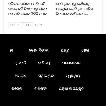
ବଲିଉଡ କଳାକାର ଓ ବିଜେପି
ଧର୍ମେନ୍ଦ୍ର ଙ୍କୁ ଦେଖିବାକୁ
ସାଂସଦ ରବି କିଶନ ଙ୍କୁ ଜୀବନ
ଯାଇଥିବା ଗୋବିନ୍ଦା ଗୋଟିଏ
ରେ ମାରିଦେବାର ମିଳିଛି ଧମକ
ଦିନ ପରେ ହସ୍ପିଟାଲ ରେ…
PREV
NEXT
1 of 2
ଦେଶ- ବିଦେଶ
ରାଜ୍ୟ
ଖେଳ
ରାଜନୀତି
ବାଣିଜ୍ୟ
ମନୋରଞ୍ଜନ
ଅପରାଧ
ସ୍ୱତନ୍ତ୍ର
ସ୍ୱାସ୍ଥ୍ୟ
କରୋନା
ରାଶିଫଳ
ଶିକ୍ଷା ଓ ନିଯୁକ୍ତି