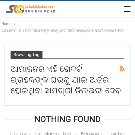
Home
ଆମାଜନର ଏହି ରୋବର୍ଟ ଗ୍ରାହକଙ୍କ ଘରକୁ ଯାଇ ଅର୍ଡର ହୋଇଥିବା ସାମଗ୍ରୀ ଡିଲଭରୀ ଦେବ
Browsing Tag
ଆମାଜନର ଏହି ରୋବର୍ଟ
ଗ୍ରାହକଙ୍କ ଘରକୁ ଯାଇ ଅର୍ଡର
ହୋଇଥିବା ସାମଗ୍ରୀ ଡିଲଭରୀ ଦେବ
NOTHING FOUND
It seems we can’t find what you’re looking for. Perhaps searching can help.