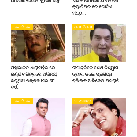
ଆସିଲେ ଗାୟକ କୁମାର ସାନୁ
ଏଭଳି ନିର୍ଦେଶକ ଯିଏକି ନିଜ
କ୍ୟାରିଅର ରେ ଗୋଟିଏ
ମଧ୍ୟ…
ଦେଶ- ବିଦେଶ
ଦେଶ- ବିଦେଶ
ମହାଭାରତ ଧାରାବାହିକ ରେ
ଦୀପାବଳିରେ ଶେଷ ନିଶ୍ୱାସ
କର୍ଣ୍ଣ ଚରିତ୍ରରେ ଅଭିନୟ
ତ୍ୟାଗ କଲେ ପ୍ରସିଦ୍ଧ
କରୁଥିବା ପଙ୍କଜ ଧୀର ୬୮
ବଲିଉଡ ଅଭିନେତା ଅସରାନି
ବର୍ଷ…
ଦେଶ- ବିଦେଶ
ମନୋରଞ୍ଜନ