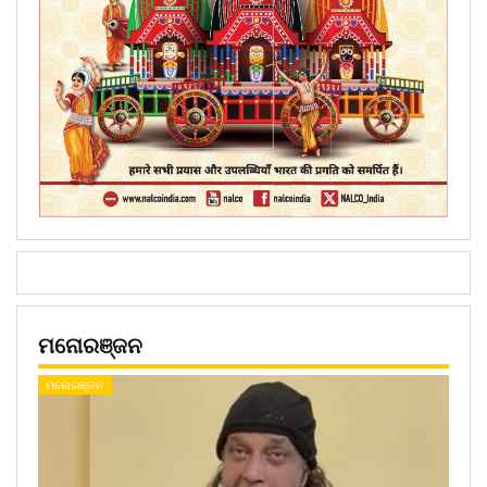
ମନୋରଞ୍ଜନ
ମନୋରଞ୍ଜନ