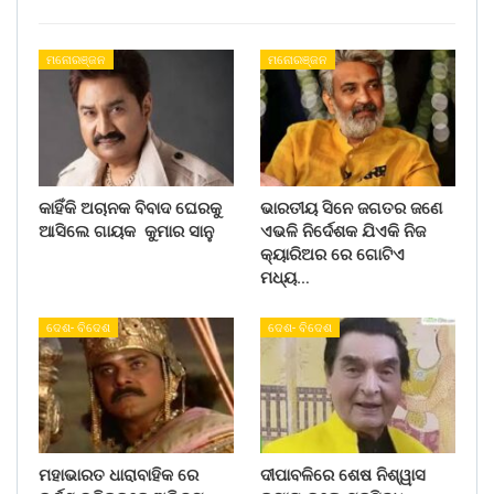
ମନୋରଞ୍ଜନ
ମନୋରଞ୍ଜନ
କାହିଁକି ଅଚାନକ ବିବାଦ ଘେରକୁ
ଭାରତୀୟ ସିନେ ଜଗତର ଜଣେ
ଆସିଲେ ଗାୟକ କୁମାର ସାନୁ
ଏଭଳି ନିର୍ଦେଶକ ଯିଏକି ନିଜ
କ୍ୟାରିଅର ରେ ଗୋଟିଏ
ମଧ୍ୟ…
ଦେଶ- ବିଦେଶ
ଦେଶ- ବିଦେଶ
ମହାଭାରତ ଧାରାବାହିକ ରେ
ଦୀପାବଳିରେ ଶେଷ ନିଶ୍ୱାସ