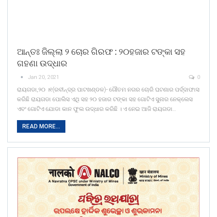
ଆନ୍ତଃ ଜିଲ୍ଲା ୨ ଚୋର ଗିରଫ : ୨୦ହଜାର ଟଙ୍କା ସହ
ଗହଣା ଉଦ୍ଧାର
Jan 20, 2021
0
ରାୟଗଡା,୨୦ ।୧(ରବୀନ୍ଦ୍ର ପାଟଖଣ୍ଡଳ)- ଗୌତମ ନଗର ଚୋରି ଘଟଣାର ପର୍ଦ୍ଦାଫାସ
କରିଛି ରାୟଗଡା ପୋଲିସ ଏଥି ସହ ୨୦ ହଜାର ଟଙ୍କା ସହ ଗୋଟିଏ ସୁନାର ନେକ୍ଲେସ
ଏବଂ ଗୋଟିଏ ଯୋଡା କାନ ଫୁଲ ଉଦ୍ଧାର କରିଛି । ଏ ନେଇ ଆଜି ରାୟଗଡା…
READ MORE...