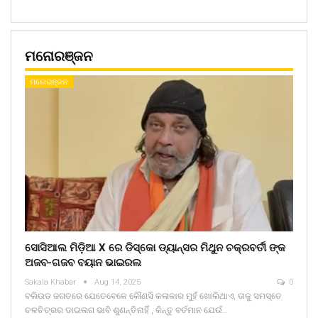
ମନୋରଞ୍ଜନ
ମନୋରଞ୍ଜନ
ସୋସିଆଲ ମିଡ଼ିଆ X ରେ ଡିସ୍କୋ ଡ୍ୟାନ୍ସର ମିଥୁନ ଚକ୍ରବର୍ତୀ ଙ୍କ
ଅଜବ-ଗଜବ ବୟାନ ଭାଇରଲ
Sakala Khabar
Aug 14, 2025
0
ବଲିଉଡ ଜଗତରେ ଯେତେବେଳେ କୌଣସି କଳାକାର ମୁହଁ ଖୋଲିଥାଏ, ତାକୁ ସମସ୍ତେ
ଚଳଚିତ୍ରର ଡାଇଲଗ ଭାବି ଶୁଣନ୍ତିନାହିଁ , କିନ୍ତୁ ବର୍ତମାନ ଯେଉଁ…