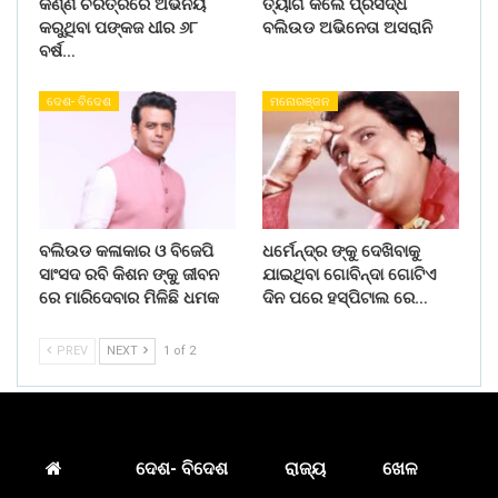
କର୍ଣ୍ଣ ଚରିତ୍ରରେ ଅଭିନୟ
ତ୍ୟାଗ କଲେ ପ୍ରସିଦ୍ଧ
କରୁଥିବା ପଙ୍କଜ ଧୀର ୬୮
ବଲିଉଡ ଅଭିନେତା ଅସରାନି
ବର୍ଷ…
ଦେଶ- ବିଦେଶ
ମନୋରଞ୍ଜନ
ବଲିଉଡ କଳାକାର ଓ ବିଜେପି
ଧର୍ମେନ୍ଦ୍ର ଙ୍କୁ ଦେଖିବାକୁ
ସାଂସଦ ରବି କିଶନ ଙ୍କୁ ଜୀବନ
ଯାଇଥିବା ଗୋବିନ୍ଦା ଗୋଟିଏ
ରେ ମାରିଦେବାର ମିଳିଛି ଧମକ
ଦିନ ପରେ ହସ୍ପିଟାଲ ରେ…
PREV
NEXT
1 of 2
ଦେଶ- ବିଦେଶ
ରାଜ୍ୟ
ଖେଳ