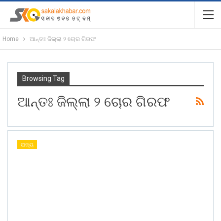
Home
ଆନ୍ତଃ ଜିଲ୍ଲା ୨ ଚୋର ଗିରଫ
Browsing Tag
ଆନ୍ତଃ ଜିଲ୍ଲା ୨ ଚୋର ଗିରଫ
ରାଜ୍ୟ