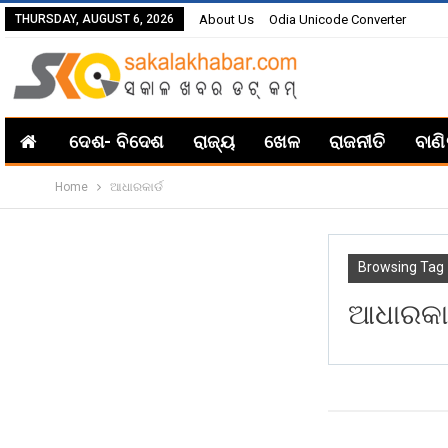
THURSDAY, AUGUST 6, 2026
About Us
Odia Unicode Converter
ଦେଶ- ବିଦେଶ
ରାଜ୍ୟ
ଖେଳ
ରାଜନୀତି
ବାଣ
Home
ଆଧାରକାର୍ଡ
Browsing Tag
ଆଧାରକାର