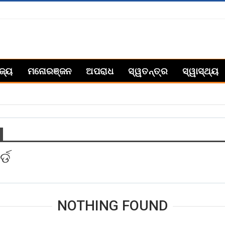
ିଜ୍ୟ
ମନୋରଞ୍ଜନ
ଅପରାଧ
ସ୍ୱତନ୍ତ୍ର
ସ୍ୱାସ୍ଥ୍ୟ
୍ଡ
NOTHING FOUND