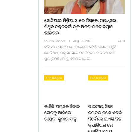
ସୋସିଆଲ ମିଡ଼ିଆ X ରେ ଡିସ୍କୋ ଡ୍ୟାନ୍ସର
ମିଥୁନ ଚକ୍ରବର୍ତୀ ଙ୍କ ଅଜବ-ଗଜବ ବୟାନ
ଭାଇରଲ
Sakala Khabar
Aug 14, 2025
0
ବଲିଉଡ ଜଗତରେ ଯେତେବେଳେ କୌଣସି କଳାକାର ମୁହଁ
ଖୋଲିଥାଏ, ତାକୁ ସମସ୍ତେ ଚଳଚିତ୍ରର ଡାଇଲଗ ଭାବି
ଶୁଣନ୍ତିନାହିଁ , କିନ୍ତୁ ବର୍ତମାନ ଯେଉଁ…
ମନୋରଞ୍ଜନ
ମନୋରଞ୍ଜନ
କାହିଁକି ଅଚାନକ ବିବାଦ
ଭାରତୀୟ ସିନେ
ଘେରକୁ ଆସିଲେ
ଜଗତର ଜଣେ ଏଭଳି
ଗାୟକ କୁମାର ସାନୁ
ନିର୍ଦେଶକ ଯିଏକି ନିଜ
କ୍ୟାରିଅର ରେ
ଗୋଟିଏ ମଧ୍ୟ…