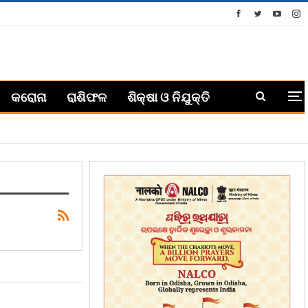
କରୋନା
ରାଶିଫଳ
ଶିକ୍ଷା ଓ ନିଯୁକ୍ତି