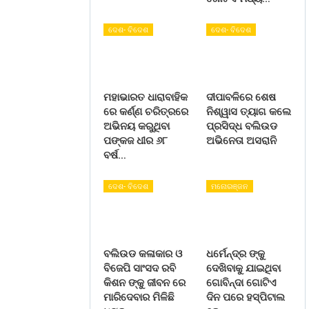
ଦେଶ- ବିଦେଶ
ଦେଶ- ବିଦେଶ
ମହାଭାରତ ଧାରାବାହିକ
ଦୀପାବଳିରେ ଶେଷ
ରେ କର୍ଣ୍ଣ ଚରିତ୍ରରେ
ନିଶ୍ୱାସ ତ୍ୟାଗ କଲେ
ଅଭିନୟ କରୁଥିବା
ପ୍ରସିଦ୍ଧ ବଲିଉଡ
ପଙ୍କଜ ଧୀର ୬୮
ଅଭିନେତା ଅସରାନି
ବର୍ଷ…
ଦେଶ- ବିଦେଶ
ମନୋରଞ୍ଜନ
ବଲିଉଡ କଳାକାର ଓ
ଧର୍ମେନ୍ଦ୍ର ଙ୍କୁ
ବିଜେପି ସାଂସଦ ରବି
ଦେଖିବାକୁ ଯାଇଥିବା
କିଶନ ଙ୍କୁ ଜୀବନ ରେ
ଗୋବିନ୍ଦା ଗୋଟିଏ
ମାରିଦେବାର ମିଳିଛି
ଦିନ ପରେ ହସ୍ପିଟାଲ