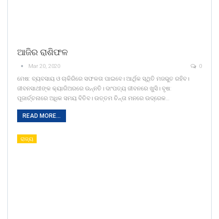
ଆଜିର ରାଶିଫଳ
Mar 20, 2020
0
ମେଷ: ବ୍ୟବସାୟ ଓ ଚାକିରିରେ ସଫଳତା ପାଇବେ। ଆର୍ଥିକ ସ୍ଥିତି ମଜଭୁତ ରହିବ।
ଜୀବନସାଥୀଙ୍କ କ୍ୟାରିଅରରେ ଉନ୍ନତି। ଦାଂପତ୍ୟ ଜୀବନରେ ଖୁସି। ବୃଷ:
ପୂଜାର୍ଚ୍ଚନାରେ ଅଧିକ ସମୟ ବିତିବ। ଉତ୍ତମ ଚିନ୍ତା ମନରେ ଉଦ୍ରେକ…
READ MORE...
ରାଜ୍ୟ