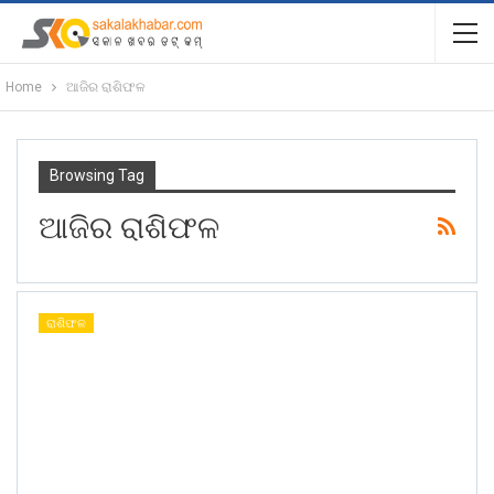
Home
ଆଜିର ରାଶିଫଳ
Browsing Tag
ଆଜିର ରାଶିଫଳ
ରାଶିଫଳ