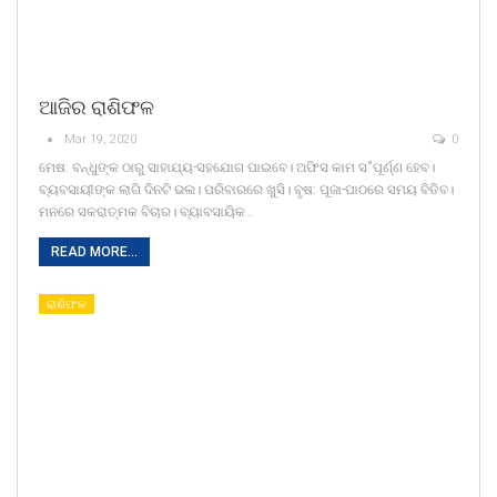
ଆଜିର ରାଶିଫଳ
Mar 19, 2020
0
ମେଷ: ବନ୍ଧୁଙ୍କ ଠାରୁ ସାହାଯ୍ୟ-ସହଯୋଗ ପାଇବେ। ଅଫିସ କାମ ସ˚ପୂର୍ଣ୍ଣ ହେବ।
ବ୍ୟବସାୟୀଙ୍କ ଲାଗି ଦିନଟି ଭଲ। ପରିବାରରେ ଖୁସି। ବୃଷ: ପୂଜା-ପାଠରେ ସମୟ ବିତିବ।
ମନରେ ସକରାତ୍ମକ ବିଚାର। ବ୍ୟାବସାୟିକ…
READ MORE...
ରାଶିଫଳ