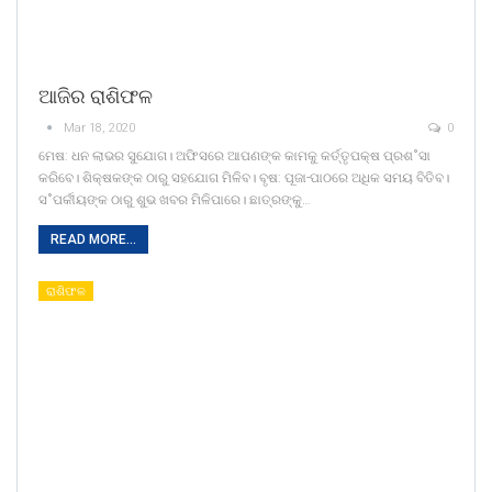
ଆଜିର ରାଶିଫଳ
Mar 18, 2020
0
ମେଷ: ଧନ ଲାଭର ସୁଯୋଗ। ଅଫିସରେ ଆପଣଙ୍କ କାମକୁ କର୍ତ୍ତୃପକ୍ଷ ପ୍ରଶ˚ସା
କରିବେ। ଶିକ୍ଷକଙ୍କ ଠାରୁ ସହଯୋଗ ମିଳିବ। ବୃଷ: ପୂଜା-ପାଠରେ ଅଧିକ ସମୟ ବିତିବ।
ସ˚ପର୍କୀୟଙ୍କ ଠାରୁ ଶୁଭ ଖବର ମିଳିପାରେ। ଛାତ୍ରଙ୍କୁ…
READ MORE...
ରାଶିଫଳ