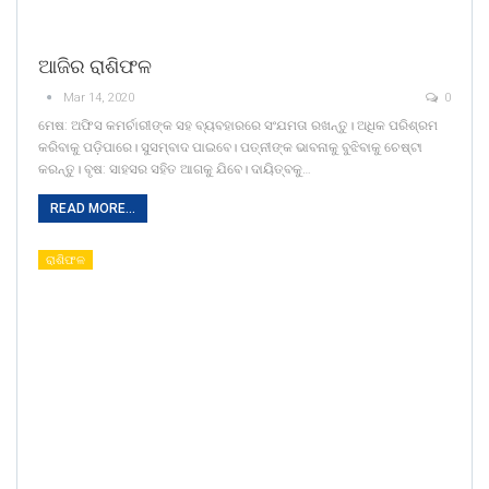
ଆଜିର ରାଶିଫଳ
Mar 14, 2020
0
ମେଷ: ଅଫିସ କମ‌ର୍ଚାରୀଙ୍କ ସହ ବ୍ୟବହାରରେ ସଂଯମତା ରଖନ୍ତୁ। ଅଧିକ ପରିଶ୍ରମ
କରିବାକୁ ପଡ଼ିପାରେ। ସୁସମ୍ବାଦ ପାଇବେ। ପତ୍ନୀଙ୍କ ଭାବନାକୁ ବୁଝିବାକୁ ଚେଷ୍ଟା
କରନ୍ତୁ। ବୃଷ: ସାହସର ସହିତ ଆଗକୁ ଯିବେ। ଦାୟିତ୍ବକୁ…
READ MORE...
ରାଶିଫଳ