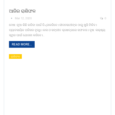
ଆଜିର ରାଶିଫଳ
Mar 12, 2020
0
ମେଷ: ନୂଆ କିଛି କରିବା ପାଇଁ ଚିନ୍ତାକରିବେ। ଜୀବନସାଥୀଙ୍କ ଠାରୁ ଖୁସି ମିଳିବ।
ବ୍ୟାବସାୟିକ ପରିସର ବୃଦ୍ଧି। କଳା ଓ ସଙ୍ଗୀତ କ୍ଷେତ୍ରରେ ସଫଳତା। ବୃଷ: ଲକ୍ଷ୍ୟ
ସ୍ଥିର ପାଇଁ ଯୋଜନା କରିବେ।…
READ MORE...
ରାଶିଫଳ