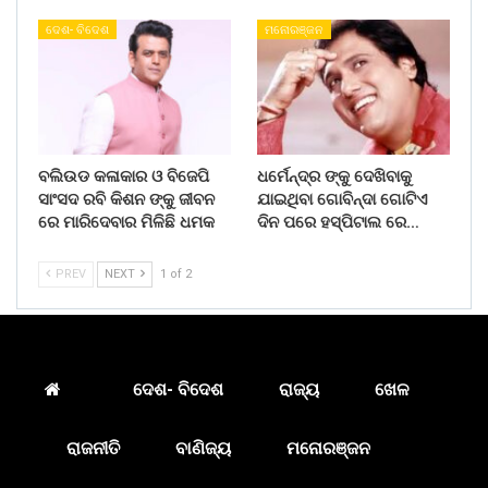
ଦେଶ- ବିଦେଶ
ମନୋରଞ୍ଜନ
ବଲିଉଡ କଳାକାର ଓ ବିଜେପି
ଧର୍ମେନ୍ଦ୍ର ଙ୍କୁ ଦେଖିବାକୁ
ସାଂସଦ ରବି କିଶନ ଙ୍କୁ ଜୀବନ
ଯାଇଥିବା ଗୋବିନ୍ଦା ଗୋଟିଏ
ରେ ମାରିଦେବାର ମିଳିଛି ଧମକ
ଦିନ ପରେ ହସ୍ପିଟାଲ ରେ…
PREV
NEXT
1 of 2
ଦେଶ- ବିଦେଶ
ରାଜ୍ୟ
ଖେଳ
ରାଜନୀତି
ବାଣିଜ୍ୟ
ମନୋରଞ୍ଜନ