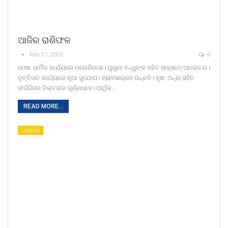
ଆଜିର ରାଶିଫଳ
Mar 17, 2020
0
ମେଷ: ଧାର୍ମିକ କାର୍ଯ୍ୟରେ ମନୋନିବେଶ। ପୁରୁଣା ବନ୍ଧୁଙ୍କ ସହିତ ସାକ୍ଷାତ୍‌-ଆଲୋଚନା।
ବୃତ୍ତିଗତ କାର୍ଯ୍ୟରେ ନୂଆ ସୁଯୋଗ। ବ୍ୟବସାୟରେ ଉନ୍ନତି। ବୃଷ: ଅନ୍ୟ ସହିତ
ଦୀର୍ଘଦିନର ତିକ୍ତତାର ପୂର୍ଣ୍ଣଛେଦ। ଆର୍ଥିକ…
READ MORE...
ରାଶିଫଳ