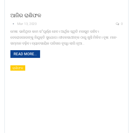
ଆଜିର ରାଶିଫଳ
Mar 13, 2020
0
ମେଷ: ଭାବିଥିବା କାମ ସ˚ପୂର୍ଣ୍ଣ ହେବ। ଆର୍ଥିକ ସ୍ଥିତି ମଜଭୁତ ରହିବ।
ବେରୋଜଗାରଙ୍କୁ ନିଯୁକ୍ତି ସୁଯୋଗ। ଜୀବନସାଥୀଙ୍କ ଠାରୁ ଖୁସି ମିଳିବ। ବୃଷ: ମାନ-
ସମ୍ମାନ ବଢ଼ିବ। ବ୍ୟାବସାୟିକ ପରିସର ବୃଦ୍ଧି ଲାଗି ନୂଆ…
READ MORE...
ରାଶିଫଳ