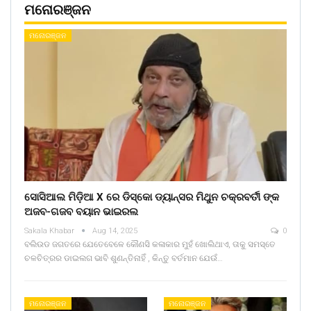
ମନୋରଞ୍ଜନ
ମନୋରଞ୍ଜନ
ସୋସିଆଲ ମିଡ଼ିଆ X ରେ ଡିସ୍କୋ ଡ୍ୟାନ୍ସର ମିଥୁନ ଚକ୍ରବର୍ତୀ ଙ୍କ
ଅଜବ-ଗଜବ ବୟାନ ଭାଇରଲ
Sakala Khabar
Aug 14, 2025
0
ବଲିଉଡ ଜଗତରେ ଯେତେବେଳେ କୌଣସି କଳାକାର ମୁହଁ ଖୋଲିଥାଏ, ତାକୁ ସମସ୍ତେ
ଚଳଚିତ୍ରର ଡାଇଲଗ ଭାବି ଶୁଣନ୍ତିନାହିଁ , କିନ୍ତୁ ବର୍ତମାନ ଯେଉଁ…
ମନୋରଞ୍ଜନ
ମନୋରଞ୍ଜନ