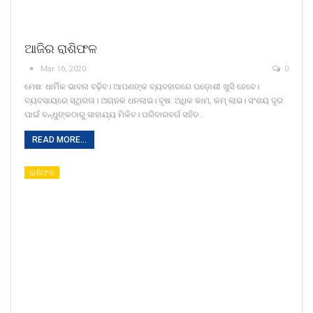
ଆଜିର ରାଶିଫଳ
Mar 16, 2020
0
ମେଷ: ଧାର୍ମିକ ଭାବନା ବଢ଼ିବ। ଆପଣଙ୍କ ବ୍ୟବହାରରେ ପଡ଼ୋଶୀ ଖୁସି ହେବେ।
ବ୍ୟବସାୟରେ ସ୍ଥିରତା। ଅଚାନକ ଧନଲାଭ। ବୃଷ: ଅଧିକ କାମ, କମ୍‌ ଲାଭ। ସଂଶୟ ଦୂର
ପାଇଁ ବନ୍ଧୁଙ୍କଠାରୁ ସାହାଯ୍ୟ ମିଳିବ। ପରିବାରବର୍ଗ ସହିତ…
READ MORE...
ରାଶିଫଳ