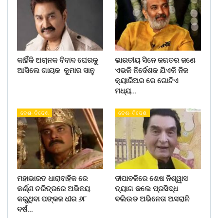
କାହିଁକି ଅଚାନକ ବିବାଦ ଘେରକୁ
ଭାରତୀୟ ସିନେ ଜଗତର ଜଣେ
ଆସିଲେ ଗାୟକ କୁମାର ସାନୁ
ଏଭଳି ନିର୍ଦେଶକ ଯିଏକି ନିଜ
କ୍ୟାରିଅର ରେ ଗୋଟିଏ
ମଧ୍ୟ…
ଦେଶ- ବିଦେଶ
ଦେଶ- ବିଦେଶ
ମହାଭାରତ ଧାରାବାହିକ ରେ
ଦୀପାବଳିରେ ଶେଷ ନିଶ୍ୱାସ
କର୍ଣ୍ଣ ଚରିତ୍ରରେ ଅଭିନୟ
ତ୍ୟାଗ କଲେ ପ୍ରସିଦ୍ଧ
କରୁଥିବା ପଙ୍କଜ ଧୀର ୬୮
ବଲିଉଡ ଅଭିନେତା ଅସରାନି
ବର୍ଷ…