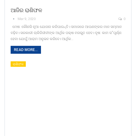
ଆଜିର ରାଶିଫଳ
Mar 9, 2020
0
ମେଷ: କୌଣସି ନୂଆ ଯୋଜନା କରିପାରନ୍ତି। ସମାଜରେ ଆପଣଙ୍କର ମାନ ସମ୍ମାନ
ବଢ଼ିବ। ସରକାରୀ ଚାକିରିଜୀବୀଙ୍କ ଆର୍ଥିକ ପକ୍ଷ ମଜଭୁତ ହେବ। ବୃଷ: କାମ ସ˚ପୂର୍ଣ୍ଣ
ହେବା ଯୋଗୁଁ ଆରାମ ଅନୁଭବ କରିବେ। ଆର୍ଥିକ…
READ MORE...
ରାଶିଫଳ