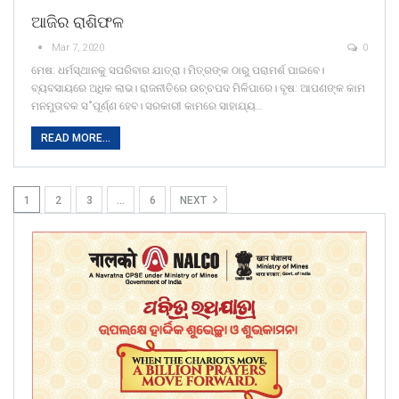
ଆଜିର ରାଶିଫଳ
Mar 7, 2020
0
ମେଷ: ଧର୍ମସ୍ଥାନକୁ ସପରିବାର ଯାତ୍ରା। ମିତ୍ରଙ୍କ ଠାରୁ ପରାମର୍ଶ ପାଇବେ।
ବ୍ୟବସାୟରେ ଅଧିକ ଲାଭ। ରାଜନୀତିରେ ଉଚ୍ଚପଦ ମିଳିପାରେ। ବୃଷ: ଆପଣଙ୍କ କାମ
ମନମୁତାବକ ସ˚ପୂର୍ଣ୍ଣ ହେବ। ସରକାରୀ କାମରେ ସାହାଯ୍ୟ…
READ MORE...
1
2
3
…
6
NEXT