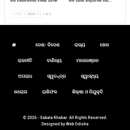
ରେ ମାରିଦେବାର ମିଳିଛି ଧମକ
ଦିନ ପରେ ହସ୍ପିଟାଲ ରେ…
PREV
NEXT
1 of 2
ଦେଶ- ବିଦେଶ
ରାଜ୍ୟ
ଖେଳ
ରାଜନୀତି
ବାଣିଜ୍ୟ
ମନୋରଞ୍ଜନ
ଅପରାଧ
ସ୍ୱତନ୍ତ୍ର
ସ୍ୱାସ୍ଥ୍ୟ
କରୋନା
ରାଶିଫଳ
ଶିକ୍ଷା ଓ ନିଯୁକ୍ତି
© 2026 - Sakala Khabar. All Rights Reserved.
Designed by
Web Odisha