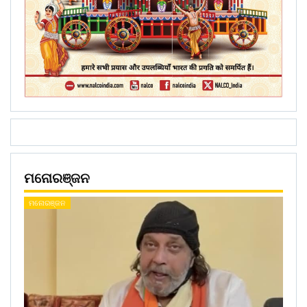
ମନୋରଞ୍ଜନ
ମନୋରଞ୍ଜନ