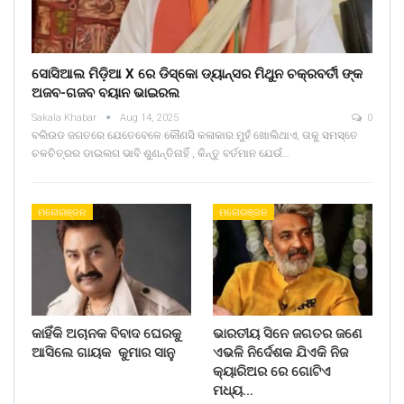
ସୋସିଆଲ ମିଡ଼ିଆ X ରେ ଡିସ୍କୋ ଡ୍ୟାନ୍ସର ମିଥୁନ ଚକ୍ରବର୍ତୀ ଙ୍କ
ଅଜବ-ଗଜବ ବୟାନ ଭାଇରଲ
Sakala Khabar
Aug 14, 2025
0
ବଲିଉଡ ଜଗତରେ ଯେତେବେଳେ କୌଣସି କଳାକାର ମୁହଁ ଖୋଲିଥାଏ, ତାକୁ ସମସ୍ତେ
ଚଳଚିତ୍ରର ଡାଇଲଗ ଭାବି ଶୁଣନ୍ତିନାହିଁ , କିନ୍ତୁ ବର୍ତମାନ ଯେଉଁ…
ମନୋରଞ୍ଜନ
ମନୋରଞ୍ଜନ
କାହିଁକି ଅଚାନକ ବିବାଦ ଘେରକୁ
ଭାରତୀୟ ସିନେ ଜଗତର ଜଣେ
ଆସିଲେ ଗାୟକ କୁମାର ସାନୁ
ଏଭଳି ନିର୍ଦେଶକ ଯିଏକି ନିଜ
କ୍ୟାରିଅର ରେ ଗୋଟିଏ
ମଧ୍ୟ…