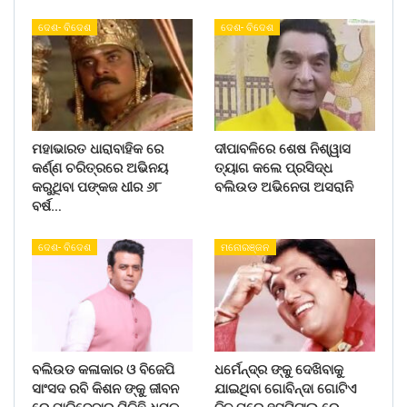
ଦେଶ- ବିଦେଶ
ଦେଶ- ବିଦେଶ
ମହାଭାରତ ଧାରାବାହିକ ରେ
ଦୀପାବଳିରେ ଶେଷ ନିଶ୍ୱାସ
କର୍ଣ୍ଣ ଚରିତ୍ରରେ ଅଭିନୟ
ତ୍ୟାଗ କଲେ ପ୍ରସିଦ୍ଧ
କରୁଥିବା ପଙ୍କଜ ଧୀର ୬୮
ବଲିଉଡ ଅଭିନେତା ଅସରାନି
ବର୍ଷ…
ଦେଶ- ବିଦେଶ
ମନୋରଞ୍ଜନ
ବଲିଉଡ କଳାକାର ଓ ବିଜେପି
ଧର୍ମେନ୍ଦ୍ର ଙ୍କୁ ଦେଖିବାକୁ
ସାଂସଦ ରବି କିଶନ ଙ୍କୁ ଜୀବନ
ଯାଇଥିବା ଗୋବିନ୍ଦା ଗୋଟିଏ