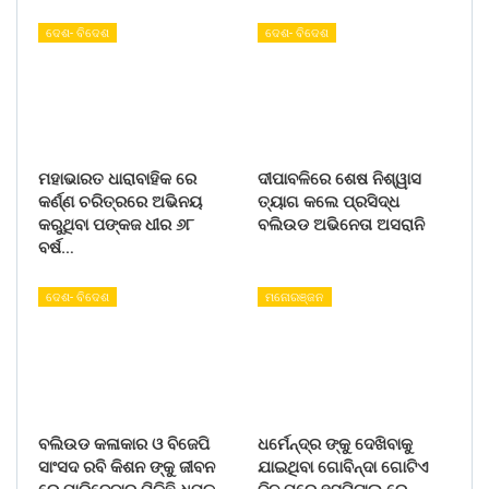
ଦେଶ- ବିଦେଶ
ଦେଶ- ବିଦେଶ
ମହାଭାରତ ଧାରାବାହିକ ରେ
ଦୀପାବଳିରେ ଶେଷ ନିଶ୍ୱାସ
କର୍ଣ୍ଣ ଚରିତ୍ରରେ ଅଭିନୟ
ତ୍ୟାଗ କଲେ ପ୍ରସିଦ୍ଧ
କରୁଥିବା ପଙ୍କଜ ଧୀର ୬୮
ବଲିଉଡ ଅଭିନେତା ଅସରାନି
ବର୍ଷ…
ଦେଶ- ବିଦେଶ
ମନୋରଞ୍ଜନ
ବଲିଉଡ କଳାକାର ଓ ବିଜେପି
ଧର୍ମେନ୍ଦ୍ର ଙ୍କୁ ଦେଖିବାକୁ
ସାଂସଦ ରବି କିଶନ ଙ୍କୁ ଜୀବନ
ଯାଇଥିବା ଗୋବିନ୍ଦା ଗୋଟିଏ