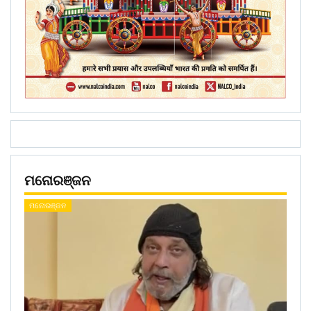
ମନୋରଞ୍ଜନ
ମନୋରଞ୍ଜନ