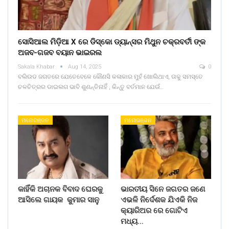
ସୋସିଆଲ ମିଡ଼ିଆ X ରେ ଡିସ୍କୋ ଡ୍ୟାନ୍ସର ମିଥୁନ ଚକ୍ରବର୍ତୀ ଙ୍କ
ଅଜବ-ଗଜବ ବୟାନ ଭାଇରଲ
Sakala Khabar
Aug 14, 2025
0
ବଲିଉଡ ଜଗତରେ ଯେତେବେଳେ କୌଣସି କଳାକାର ମୁହଁ ଖୋଲିଥାଏ, ତାକୁ ସମସ୍ତେ
ଚଳଚିତ୍ରର ଡାଇଲଗ ଭାବି ଶୁଣନ୍ତିନାହିଁ , କିନ୍ତୁ ବର୍ତମାନ ଯେଉଁ…
ମନୋରଞ୍ଜନ
ମନୋରଞ୍ଜନ
କାହିଁକି ଅଚାନକ ବିବାଦ ଘେରକୁ
ଭାରତୀୟ ସିନେ ଜଗତର ଜଣେ
ଆସିଲେ ଗାୟକ କୁମାର ସାନୁ
ଏଭଳି ନିର୍ଦେଶକ ଯିଏକି ନିଜ
କ୍ୟାରିଅର ରେ ଗୋଟିଏ
ମଧ୍ୟ…