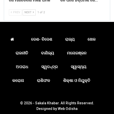
ରେ ମାରିଦେବାର ମିଳିଛି ଧମକ
ଦିନ ପରେ ହସ୍ପିଟାଲ ରେ…
PREV
NEXT
1 of 2
ଦେଶ- ବିଦେଶ
ରାଜ୍ୟ
ଖେଳ
ରାଜନୀତି
ବାଣିଜ୍ୟ
ମନୋରଞ୍ଜନ
ଅପରାଧ
ସ୍ୱତନ୍ତ୍ର
ସ୍ୱାସ୍ଥ୍ୟ
କରୋନା
ରାଶିଫଳ
ଶିକ୍ଷା ଓ ନିଯୁକ୍ତି
© 2026 - Sakala Khabar. All Rights Reserved.
Designed by
Web Odisha