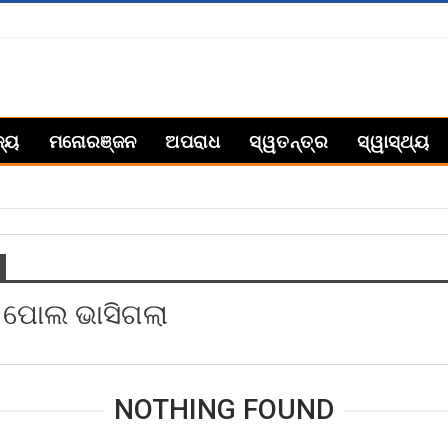
ଜ୍ୟ
ମନୋରଞ୍ଜନ
ଅପରାଧ
ସ୍ୱତନ୍ତ୍ର
ସ୍ୱାସ୍ଥ୍ୟ
 ପୋଲ ଭାସିଗଲା
NOTHING FOUND