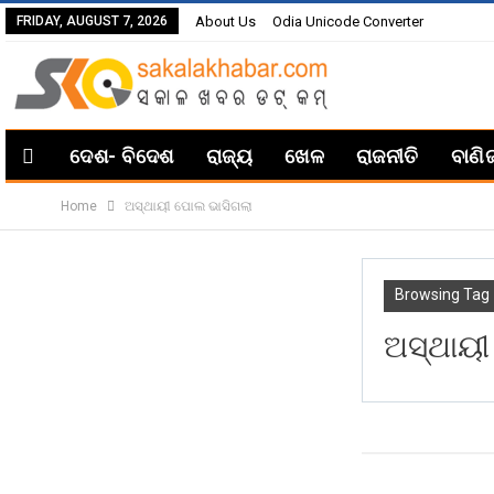
FRIDAY, AUGUST 7, 2026
About Us
Odia Unicode Converter
ଦେଶ- ବିଦେଶ
ରାଜ୍ୟ
ଖେଳ
ରାଜନୀତି
ବାଣି
Home
ଅସ୍ଥାୟୀ ପୋଲ ଭାସିଗଲା
Browsing Tag
ଅସ୍ଥାୟୀ