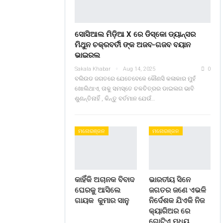
ସୋସିଆଲ ମିଡ଼ିଆ X ରେ ଡିସ୍କୋ ଡ୍ୟାନ୍ସର
ମିଥୁନ ଚକ୍ରବର୍ତୀ ଙ୍କ ଅଜବ-ଗଜବ ବୟାନ
ଭାଇରଲ
Sakala Khabar
Aug 14, 2025
0
ବଲିଉଡ ଜଗତରେ ଯେତେବେଳେ କୌଣସି କଳାକାର ମୁହଁ
ଖୋଲିଥାଏ, ତାକୁ ସମସ୍ତେ ଚଳଚିତ୍ରର ଡାଇଲଗ ଭାବି
ଶୁଣନ୍ତିନାହିଁ , କିନ୍ତୁ ବର୍ତମାନ ଯେଉଁ…
ମନୋରଞ୍ଜନ
ମନୋରଞ୍ଜନ
କାହିଁକି ଅଚାନକ ବିବାଦ
ଭାରତୀୟ ସିନେ
ଘେରକୁ ଆସିଲେ
ଜଗତର ଜଣେ ଏଭଳି
ଗାୟକ କୁମାର ସାନୁ
ନିର୍ଦେଶକ ଯିଏକି ନିଜ
କ୍ୟାରିଅର ରେ
ଗୋଟିଏ ମଧ୍ୟ…