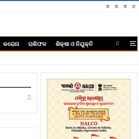
କରୋନା
ରାଶିଫଳ
ଶିକ୍ଷା ଓ ନିଯୁକ୍ତି