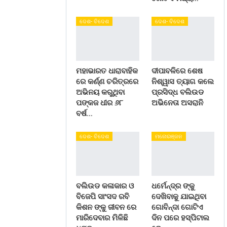
ଦେଶ- ବିଦେଶ
ଦେଶ- ବିଦେଶ
ମହାଭାରତ ଧାରାବାହିକ
ଦୀପାବଳିରେ ଶେଷ
ରେ କର୍ଣ୍ଣ ଚରିତ୍ରରେ
ନିଶ୍ୱାସ ତ୍ୟାଗ କଲେ
ଅଭିନୟ କରୁଥିବା
ପ୍ରସିଦ୍ଧ ବଲିଉଡ
ପଙ୍କଜ ଧୀର ୬୮
ଅଭିନେତା ଅସରାନି
ବର୍ଷ…
ଦେଶ- ବିଦେଶ
ମନୋରଞ୍ଜନ
ବଲିଉଡ କଳାକାର ଓ
ଧର୍ମେନ୍ଦ୍ର ଙ୍କୁ
ବିଜେପି ସାଂସଦ ରବି
ଦେଖିବାକୁ ଯାଇଥିବା
କିଶନ ଙ୍କୁ ଜୀବନ ରେ
ଗୋବିନ୍ଦା ଗୋଟିଏ
ମାରିଦେବାର ମିଳିଛି
ଦିନ ପରେ ହସ୍ପିଟାଲ