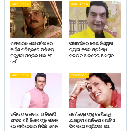
ଦେଶ- ବିଦେଶ
ଦେଶ- ବିଦେଶ
ମହାଭାରତ ଧାରାବାହିକ ରେ
ଦୀପାବଳିରେ ଶେଷ ନିଶ୍ୱାସ
କର୍ଣ୍ଣ ଚରିତ୍ରରେ ଅଭିନୟ
ତ୍ୟାଗ କଲେ ପ୍ରସିଦ୍ଧ
କରୁଥିବା ପଙ୍କଜ ଧୀର ୬୮
ବଲିଉଡ ଅଭିନେତା ଅସରାନି
ବର୍ଷ…
ଦେଶ- ବିଦେଶ
ମନୋରଞ୍ଜନ
ବଲିଉଡ କଳାକାର ଓ ବିଜେପି
ଧର୍ମେନ୍ଦ୍ର ଙ୍କୁ ଦେଖିବାକୁ
ସାଂସଦ ରବି କିଶନ ଙ୍କୁ ଜୀବନ
ଯାଇଥିବା ଗୋବିନ୍ଦା ଗୋଟିଏ
ରେ ମାରିଦେବାର ମିଳିଛି ଧମକ
ଦିନ ପରେ ହସ୍ପିଟାଲ ରେ…