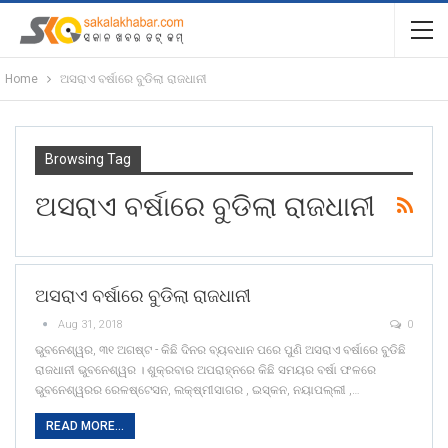
Home
ଅସରାଏ ବର୍ଷାରେ ବୁଡିଲା ରାଜଧାନୀ
Browsing Tag
ଅସରାଏ ବର୍ଷାରେ ବୁଡିଲା ରାଜଧାନୀ
ଅସରାଏ ବର୍ଷାରେ ବୁଡିଲା ରାଜଧାନୀ
Aug 31, 2018
0
ଭୁବନେଶ୍ୱର, ୩୧ ଅଗଷ୍ଟ - କିଛି ଦିନର ବ୍ୟବଧାନ ପରେ ପୁଣି ଅସରାଏ ବର୍ଷାରେ ବୁଡିଛି
ରାଜଧାନୀ ଭୁବନେଶ୍ୱର । ଶୁକ୍ରବାର ଅପରାହ୍ନରେ କିଛି ସମୟର ବର୍ଷା ଫଳରେ
ଭୁବନେଶ୍ୱରର ରେଳଷ୍ଟେସନ, ଲକ୍ଷ୍ମୀସାଗର , ଇସ୍କନ, ନୟାପଲ୍ଲୀ ,…
READ MORE...