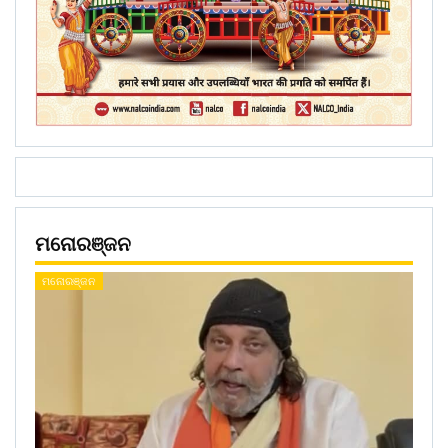
ମନୋରଞ୍ଜନ
ମନୋରଞ୍ଜନ