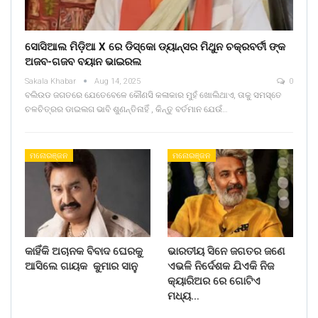
ସୋସିଆଲ ମିଡ଼ିଆ X ରେ ଡିସ୍କୋ ଡ୍ୟାନ୍ସର ମିଥୁନ ଚକ୍ରବର୍ତୀ ଙ୍କ
ଅଜବ-ଗଜବ ବୟାନ ଭାଇରଲ
Sakala Khabar
Aug 14, 2025
0
ବଲିଉଡ ଜଗତରେ ଯେତେବେଳେ କୌଣସି କଳାକାର ମୁହଁ ଖୋଲିଥାଏ, ତାକୁ ସମସ୍ତେ
ଚଳଚିତ୍ରର ଡାଇଲଗ ଭାବି ଶୁଣନ୍ତିନାହିଁ , କିନ୍ତୁ ବର୍ତମାନ ଯେଉଁ…
ମନୋରଞ୍ଜନ
ମନୋରଞ୍ଜନ
କାହିଁକି ଅଚାନକ ବିବାଦ ଘେରକୁ
ଭାରତୀୟ ସିନେ ଜଗତର ଜଣେ
ଆସିଲେ ଗାୟକ କୁମାର ସାନୁ
ଏଭଳି ନିର୍ଦେଶକ ଯିଏକି ନିଜ
କ୍ୟାରିଅର ରେ ଗୋଟିଏ
ମଧ୍ୟ…