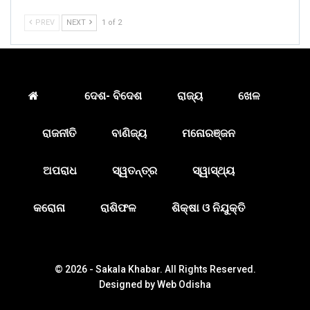
PREV
NEXT
1 of 2
ଦେଶ- ବିଦେଶ
ରାଜ୍ୟ
ଖେଳ
ରାଜନୀତି
ବାଣିଜ୍ୟ
ମନୋରଞ୍ଜନ
ଅପରାଧ
ସ୍ୱତନ୍ତ୍ର
ସ୍ୱାସ୍ଥ୍ୟ
କରୋନା
ରାଶିଫଳ
ଶିକ୍ଷା ଓ ନିଯୁକ୍ତି
© 2026 - Sakala Khabar. All Rights Reserved.
Designed by
Web Odisha