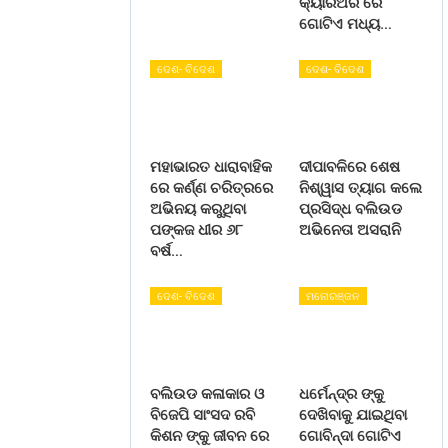
କ୍ୟାରିଅର ରେ
ଗୋଟିଏ ମଧ୍ୟ…
ଦେଶ- ବିଦେଶ
ଦେଶ- ବିଦେଶ
ମହାଭାରତ ଧାରାବାହିକ
ଦୀପାବଳିରେ ଶେଷ
ରେ କର୍ଣ୍ଣ ଚରିତ୍ରରେ
ନିଶ୍ୱାସ ତ୍ୟାଗ କଲେ
ଅଭିନୟ କରୁଥିବା
ପ୍ରସିଦ୍ଧ ବଲିଉଡ
ପଙ୍କଜ ଧୀର ୬୮
ଅଭିନେତା ଅସରାନି
ବର୍ଷ…
ଦେଶ- ବିଦେଶ
ମନୋରଞ୍ଜନ
ବଲିଉଡ କଳାକାର ଓ
ଧର୍ମେନ୍ଦ୍ର ଙ୍କୁ
ବିଜେପି ସାଂସଦ ରବି
ଦେଖିବାକୁ ଯାଇଥିବା
କିଶନ ଙ୍କୁ ଜୀବନ ରେ
ଗୋବିନ୍ଦା ଗୋଟିଏ