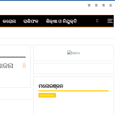
କରୋନା
ରାଶିଫଳ
ଶିକ୍ଷା ଓ ନିଯୁକ୍ତି
ୋଜନା
ମନୋରଞ୍ଜନ
ମନୋରଞ୍ଜନ