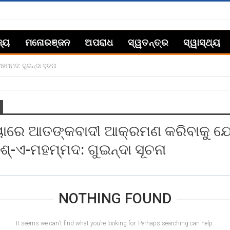
ଜ୍ୟ
ମନୋରଞ୍ଜନ
ଅପରାଧ
ସ୍ୱତନ୍ତ୍ର
ସ୍ୱାସ୍ଥ୍ୟ
ମ୍ମଦ: ଗୁଇନ୍ଦା ସୂଚନା
ାରେ ଆତଙ୍କବାଦୀ ଆକ୍ରମଣ କରିବାକୁ ଯ
ଶ୍‌-ଏ-ମହମ୍ମଦ: ଗୁଇନ୍ଦା ସୂଚନା
NOTHING FOUND
It seems we can’t find what you’re looking for. Perhaps searching can help.