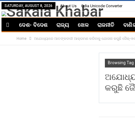
SATURDAY, AUGUST 8, 2026
About Us
Odia Unicode Converter
ଦେଶ- ବିଦେଶ
ରାଜ୍ୟ
ଖେଳ
ରାଜନୀତି
ବାଣି
Home
ଅଯୋଧ୍ୟାରେ ଆତଙ୍କବାଦୀ ଆକ୍ରମଣ କରିବାକୁ ଯୋଜନା କରୁଛି ଜୈଶ୍‌-ଏ-ମହ
Browsing Tag
ଅଯୋଧ୍ୟ
କରୁଛି ଜୈ