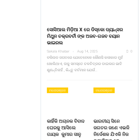
ସୋସିଆଲ ମିଡ଼ିଆ X ରେ ଡିସ୍କୋ ଡ୍ୟାନ୍ସର
ମିଥୁନ ଚକ୍ରବର୍ତୀ ଙ୍କ ଅଜବ-ଗଜବ ବୟାନ
ଭାଇରଲ
Sakala Khabar
Aug 14, 2025
0
ବଲିଉଡ ଜଗତରେ ଯେତେବେଳେ କୌଣସି କଳାକାର ମୁହଁ
ଖୋଲିଥାଏ, ତାକୁ ସମସ୍ତେ ଚଳଚିତ୍ରର ଡାଇଲଗ ଭାବି
ଶୁଣନ୍ତିନାହିଁ , କିନ୍ତୁ ବର୍ତମାନ ଯେଉଁ…
ମନୋରଞ୍ଜନ
ମନୋରଞ୍ଜନ
କାହିଁକି ଅଚାନକ ବିବାଦ
ଭାରତୀୟ ସିନେ
ଘେରକୁ ଆସିଲେ
ଜଗତର ଜଣେ ଏଭଳି
ଗାୟକ କୁମାର ସାନୁ
ନିର୍ଦେଶକ ଯିଏକି ନିଜ