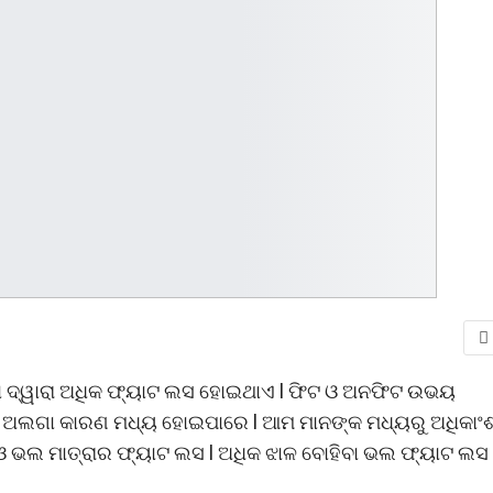
ା ଦ୍ୱାରା ଅଧିକ ଫ୍ୟାଟ ଲସ ହୋଇଥାଏ l ଫିଟ ଓ ଅନଫିଟ ଉଭୟ
ଗା ଅଲଗା କାରଣ ମଧ୍ୟ ହୋଇପାରେ l ଆମ ମାନଙ୍କ ମଧ୍ୟରୁ ଅଧିକାଂ
 ଓ ଭଲ ମାତ୍ରାର ଫ୍ୟାଟ ଲସ l ଅଧିକ ଝାଳ ବୋହିବା ଭଲ ଫ୍ୟାଟ ଲସ