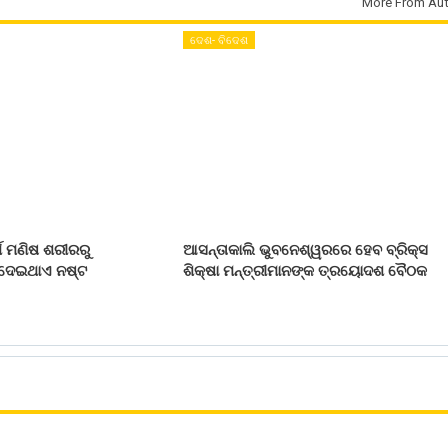
More From Aut
ଦେଶ- ବିଦେଶ
୍ଥ ମଣିଷ ଶରୀରରୁ
ଆସନ୍ତାକାଲି ଭୁବନେଶ୍ୱରରେ ହେବ ବ୍ରିକ୍ସ
 ଦେଇଥାଏ ନଷ୍ଟ
ଶିକ୍ଷା ମନ୍ତ୍ରୀମାନଙ୍କ ତ୍ରୟୋଦଶ ବୈଠକ