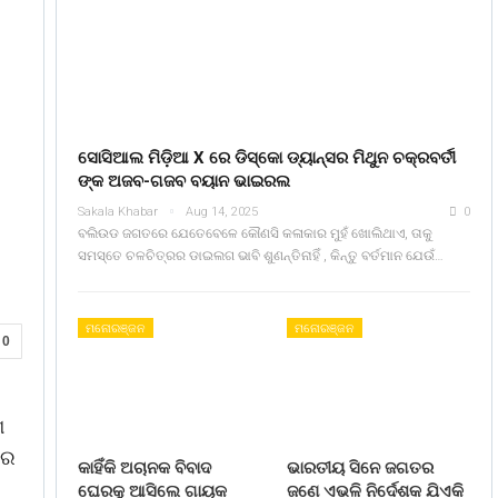
ସୋସିଆଲ ମିଡ଼ିଆ X ରେ ଡିସ୍କୋ ଡ୍ୟାନ୍ସର ମିଥୁନ ଚକ୍ରବର୍ତୀ
ଙ୍କ ଅଜବ-ଗଜବ ବୟାନ ଭାଇରଲ
Sakala Khabar
Aug 14, 2025
0
ବଲିଉଡ ଜଗତରେ ଯେତେବେଳେ କୌଣସି କଳାକାର ମୁହଁ ଖୋଲିଥାଏ, ତାକୁ
ସମସ୍ତେ ଚଳଚିତ୍ରର ଡାଇଲଗ ଭାବି ଶୁଣନ୍ତିନାହିଁ , କିନ୍ତୁ ବର୍ତମାନ ଯେଉଁ…
ମନୋରଞ୍ଜନ
ମନୋରଞ୍ଜନ
0
ଶ
 ର
କାହିଁକି ଅଚାନକ ବିବାଦ
ଭାରତୀୟ ସିନେ ଜଗତର
ଘେରକୁ ଆସିଲେ ଗାୟକ
ଜଣେ ଏଭଳି ନିର୍ଦେଶକ ଯିଏକି