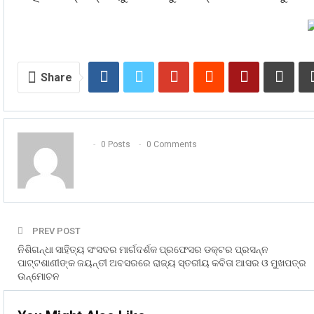
Share
0 Posts
0 Comments
PREV POST
ନିଶିଗନ୍ଧା ସାହିତ୍ୟ ସଂସଦର ମାର୍ଗଦର୍ଶକ ପ୍ରଫେସର ଡକ୍ଟର ପ୍ରସନ୍ନ
ପାଟ୍ଟଶାଣୀଙ୍କ ଜୟନ୍ତୀ ଅବସରରେ ରାଜ୍ୟ ସ୍ତରୀୟ କବିତା ଆସର ଓ ମୁଖପତ୍ର
ଉନ୍ମୋଚନ