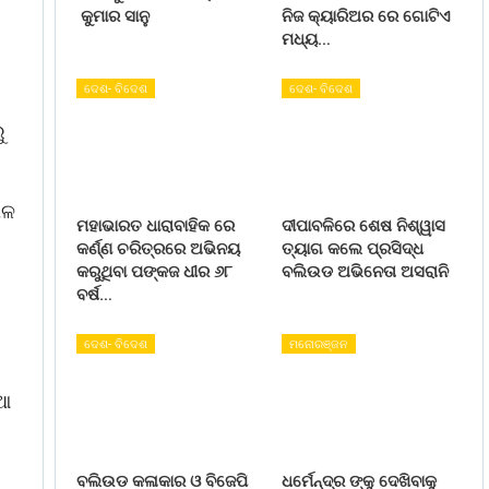
କୁମାର ସାନୁ
ନିଜ କ୍ୟାରିଅର ରେ ଗୋଟିଏ
ମଧ୍ୟ…
ଦେଶ- ବିଦେଶ
ଦେଶ- ବିଦେଶ
ୁ
ାଳ
ମହାଭାରତ ଧାରାବାହିକ ରେ
ଦୀପାବଳିରେ ଶେଷ ନିଶ୍ୱାସ
କର୍ଣ୍ଣ ଚରିତ୍ରରେ ଅଭିନୟ
ତ୍ୟାଗ କଲେ ପ୍ରସିଦ୍ଧ
କରୁଥିବା ପଙ୍କଜ ଧୀର ୬୮
ବଲିଉଡ ଅଭିନେତା ଅସରାନି
ବର୍ଷ…
ଦେଶ- ବିଦେଶ
ମନୋରଞ୍ଜନ
ିଆ
ବଲିଉଡ କଳାକାର ଓ ବିଜେପି
ଧର୍ମେନ୍ଦ୍ର ଙ୍କୁ ଦେଖିବାକୁ