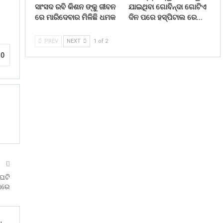
ସାଂସଦ ରବି କିଶନ ଙ୍କୁ ଜୀବନ
ଯାଇଥିବା ଗୋବିନ୍ଦା ଗୋଟିଏ
ରେ ମାରିଦେବାର ମିଳିଛି ଧମକ
ଦିନ ପରେ ହସ୍ପିଟାଲ ରେ…
PREV
NEXT
1 of 2
0
T
ଘଟି
ାରେ