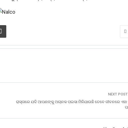
NEXT POS
ରାସ୍ତାରେ ଯଦି ଆପଣଙ୍କୁ ଅଚାନକ ପଇସା ମିଳିଯାଉଛି ତେବେ ଜୀବନରେ ଏହା 
ପ