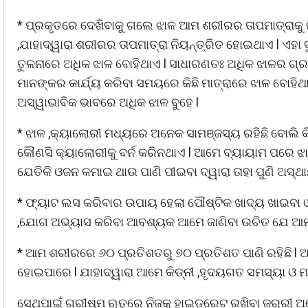
* ପ୍ରକୃତରେ ଦେଖିବାକୁ ଗଲେ ଝାଳ ଆମ ଶରୀରର ତାପମାତ୍ରାକୁ ନ
,ଯାହାଦ୍ୱାରା ଶରୀରର ତାପମାତ୍ରା ନିୟନ୍ତ୍ରିତ ହୋଇଥାଏ l ଏହା
ତୁଳନାରେ ଅଧିକ ଝାଳ ବୋହିଥାଏ l ସାଧାରଣତଃ ଅଧିକ ଝାଳର ଗ୍ରନ
ମାନଙ୍କର କାର୍ଯ୍ୟ କରିବା ସମୟରେ କିଛି ମାତ୍ରାରେ ଝାଳ ବୋହିଥ
ଅସ୍ୱାଭାବିକ ଭାବରେ ଅଧିକ ଝାଳ ବୁହେ l
* ଝାଳ ,କ୍ୟାଲୋରୀ ମଧ୍ୟରେ ଅନେକ ସାମଞ୍ଜସ୍ୟ ରହିଛି ବୋଲି କି
କୌଣସି କ୍ୟାଲୋରୀକୁ ବର୍ନ କରିନଥାଏ l ଆମେ ବ୍ୟାୟାମ ପରେ ଝାଳ
ଯେତିକି ଓଜନ କମାଇ ଥାଉ ପାଣି ପୀଇବା ଦ୍ୱାରା ତାହା ପୁଣି ଅସ
* ଫ୍ୟାଟ ଲସ କରିବାର ଉପାୟ ହେଲା ପୌଷ୍ଟିକ ଖାଦ୍ୟ ଖାଇବା ଓ 
,ଯୋଗ ଅଭ୍ୟାସ କରିବା ଆବଶ୍ୟକ ଆମେ ଜାଣିବା ଉଚିତ ଯେ ଆମପ
* ଆମ ଶରୀରରେ ୬୦ ପ୍ରତିଶତରୁ ୭୦ ପ୍ରତିଶତ ପାଣି ରହିଛି l ଅତ
ହୋଇପାରେ l ଯାହାଦ୍ୱାରା ଆମେ କିଡ୍ନୀ ,ହୃଦୟଗତ ସମସ୍ୟା ଓ 
ସେଥିପାଇଁ ଗ୍ରୀଷ୍ମ ଋତୁରେ ନିଜକୁ ହାଇଡ୍ରେଟ ରଖିବା ଜରୁରୀ 