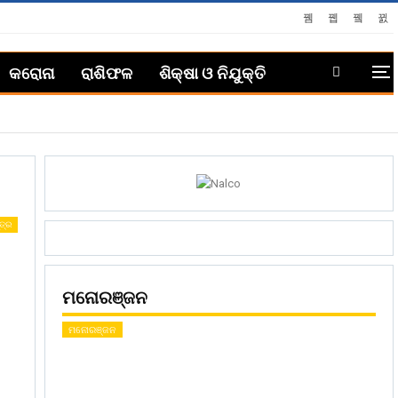
କରୋନା
ରାଶିଫଳ
ଶିକ୍ଷା ଓ ନିଯୁକ୍ତି
ତ୍ର
ମନୋରଞ୍ଜନ
ମନୋରଞ୍ଜନ