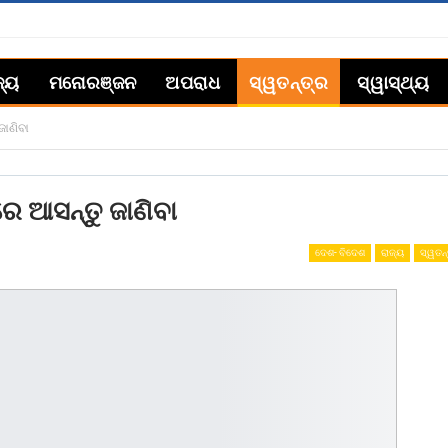
ଜ୍ୟ
ମନୋରଞ୍ଜନ
ଅପରାଧ
ସ୍ୱତନ୍ତ୍ର
ସ୍ୱାସ୍ଥ୍ୟ
ାଣିବା
 ଆସନ୍ତୁ ଜାଣିବା
ଦେଶ- ବିଦେଶ
ରାଜ୍ୟ
ସ୍ୱତନ୍