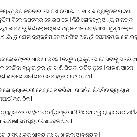
ିୟନ୍ତ୍ରିତ କରିବାର ଗୋଟିଏ ଉପାୟ l ଏହା ଏକ ପ୍ରାକୃତିକ ଘଟଣା
 ବୁଝିବା ଟିକେ କଷ୍ଟକର ହୋଇପାରେ l କିଛି ଲୋକଙ୍କୁ ଅନ୍ୟ ମାନଙ୍କ
୍ଥି କାରଣରୁ କିଛି ଲୋକଙ୍କର ଅଧିକ ଝାଳ ବୋହିଥାଏ l ସୁସ୍ଥ ଲୋକ
ାଏ ,କିନ୍ତୁ ଯେଉଁ ବ୍ୟକ୍ତିମାନେ ଅନଫିଟ ଅଟନ୍ତି ସେମାନଙ୍କ ଶରୀରର
ଛି ଲୋକଙ୍କର ଧାରଣା ରହିଛି l କିନ୍ତୁ ପ୍ରକୃତରେ ଦେଖିବାକୁ ଗଲେ ଝ
 ବୋହିବା ଦ୍ୱାରା ତୁରନ୍ତ ପାଣି ପିଇବା ଉଚିତ ନୁହେଁ l କାରଣ ଆମେ
୍ଥାୟୀ ଭାବରେ ଶରୀରର ଓଜନ ବଢ଼ାଇ ଦେଇଥାଏ l
ଲୋ କ୍ୟାଲୋରୀ ମେଣ୍ଟେନ କରିବା l ତା ସହିତ ନିୟମିତ ବ୍ୟାୟାମ
ାଇଁ କଣ ଠିକ l
୍ୟଧିକ ଝାଳ ସହିତ ଅପର୍ଯ୍ୟାପ୍ତ ପାଣି ପିଇବା ଦ୍ୱାରା ହାଇପର ଥର୍ମ
ମାଂସପେଶୀ ସମସ୍ୟା ଦେଖାଦେଇଥାଏ l
ଅଟେ ଓ ସୁସ୍ଥକର ଖାଦ୍ୟ ମଧ୍ୟ ଖାଇବା ଆବଶ୍ୟକ l