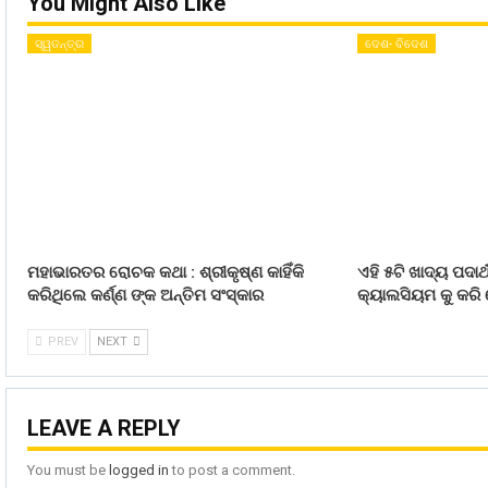
You Might Also Like
ସ୍ୱତନ୍ତ୍ର
ଦେଶ- ବିଦେଶ
ମହାଭାରତର ରୋଚକ କଥା : ଶ୍ରୀକୃଷ୍ଣ କାହିଁକି
ଏହି ୫ଟି ଖାଦ୍ୟ ପଦାର
କରିଥିଲେ କର୍ଣ୍ଣ ଙ୍କ ଅନ୍ତିମ ସଂସ୍କାର
କ୍ୟାଲସିୟମ କୁ କରି
PREV
NEXT
LEAVE A REPLY
You must be
logged in
to post a comment.