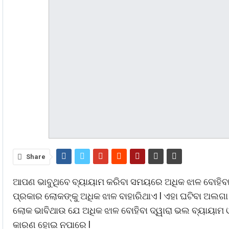
Share
ଆପଣ ଭାବୁଥିବେ ବ୍ୟାୟାମ କରିବା ସମୟରେ ଅଧିକ ଝାଳ ବୋହିବ
ପ୍ରକାର ଲୋକଙ୍କୁ ଅଧିକ ଝାଳ ବାହାରିଥାଏ l ଏହା ଘଟିବା ଅଲ
ଲୋକ ଭାବିଥାଉ ଯେ ଅଧିକ ଝାଳ ବୋହିବା ଦ୍ୱାରା ଭଲ ବ୍ୟାୟାମ
କାରଣ ହୋଇ ନପାରେ l