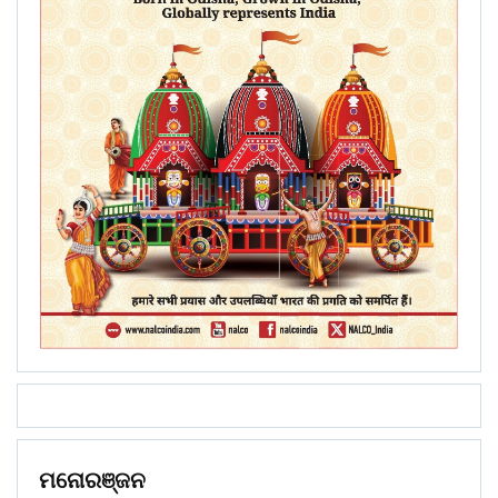
ମନୋରଞ୍ଜନ