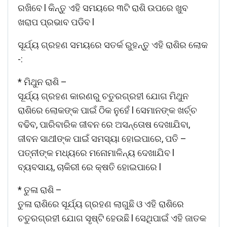
ରଖିବେ l କିନ୍ତୁ ଏହି ସମୟରେ ୩ଟି ରାଶି ଉପରେ ଖୁବ
ଖରାପ ପ୍ରଭାବ ପଡିବ l
ସୂର୍ଯ୍ୟ ଗ୍ରହଣ ସମୟରେ ସତର୍କ ରୁହନ୍ତୁ ଏହି ରାଶିର ଲୋକ
-:
* ମିଥୁନ ରାଶି –
ସୂର୍ଯ୍ୟ ଗ୍ରହଣ କାରଣରୁ ଚତୁରଗ୍ରହୀ ଯୋଗ ମିଥୁନ
ରାଶିରେ ଲୋକଙ୍କ ପାଇଁ ଠିକ ନୁହେଁ l ସେମାନଙ୍କ ଖର୍ଚ୍ଚ
ବଢିବ, ପାରିବାରିକ ଜୀବନ ରେ ଅସନ୍ତୋଷ ଦେଖାଯିବା,
ଜୀବନ ସାଥୀଙ୍କ ପାଇଁ ସମସ୍ୟା ହୋଇପାରେ, ପତି –
ପତ୍ନୀଙ୍କ ମଧ୍ୟରେ ମନୋମାଳିନ୍ୟ ଦେଖାଯିବ l
ବ୍ୟବସାୟ, ଚାକିରୀ ରେ କ୍ଷତି ହୋଇପାରେ l
* ତୁଳା ରାଶି –
ତୁଳା ରାଶିରେ ସୂର୍ଯ୍ୟ ଗ୍ରହଣ ଲାଗୁଛି ଓ ଏହି ରାଶିରେ
ଚତୁରଗ୍ରହୀ ଯୋଗ ସୃଷ୍ଟି ହେଉଛି l ସେଥିପାଇଁ ଏହି ଜାତକ