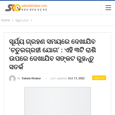
Home
ସ୍ୱତନ୍ତ୍ର
ସୂର୍ଯ୍ୟ ଗ୍ରହଣ ସମୟରେ ଦେଖାଯିବ
‘ଚତୁରଗ୍ରହୀ ଯୋଗ’ : ଏହି ୩ଟି ରାଶି
ଉପରେ ଦେଖାଯିବ ସଙ୍କଟ ରୁହନ୍ତୁ
ସତର୍କ
ସ୍ୱତନ୍ତ୍ର
Last updated
Oct 17, 2022
By
Sakala Khabar