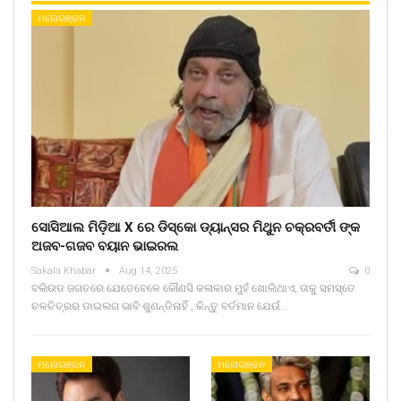
ମନୋରଞ୍ଜନ
ସୋସିଆଲ ମିଡ଼ିଆ X ରେ ଡିସ୍କୋ ଡ୍ୟାନ୍ସର ମିଥୁନ ଚକ୍ରବର୍ତୀ ଙ୍କ
ଅଜବ-ଗଜବ ବୟାନ ଭାଇରଲ
Sakala Khabar
Aug 14, 2025
0
ବଲିଉଡ ଜଗତରେ ଯେତେବେଳେ କୌଣସି କଳାକାର ମୁହଁ ଖୋଲିଥାଏ, ତାକୁ ସମସ୍ତେ
ଚଳଚିତ୍ରର ଡାଇଲଗ ଭାବି ଶୁଣନ୍ତିନାହିଁ , କିନ୍ତୁ ବର୍ତମାନ ଯେଉଁ…
ମନୋରଞ୍ଜନ
ମନୋରଞ୍ଜନ