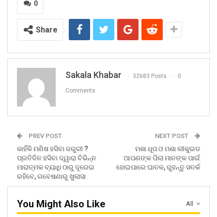
0
Share
Sakala Khabar
32683 Posts
0
Comments
PREV POST
NEXT POST
କାହିଁକି ମଣିଷ ହସିବା ଜରୁରୀ ?
ମଶା ଧୂପ ଓ ମଶା ଲୀକୁଇଡ
ପ୍ରତିଦିନ ହସିବା ଦ୍ୱାରା ବିଭିନ୍ନ
ଆପଣଙ୍କ ପିଲା ମାନଙ୍କ ପାଇଁ
ମାରାତ୍ମକ ବ୍ୟାଧି ଠାରୁ ଦୂରେଇ
ହୋଇପାରେ ଘାତକ, ରୁହନ୍ତୁ ସତର୍କ
ରହିବେ, ଗବେଷଣାରୁ ଖୁଲାସା
You Might Also Like
All