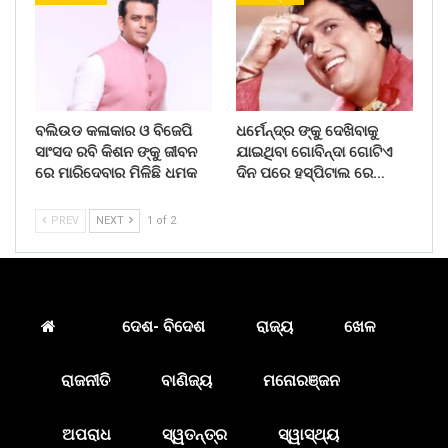
ବଲିଉଡ କଳାକାର ଓ ବିଜେପି
ଧର୍ମେନ୍ଦ୍ର ଙ୍କୁ ଦେଖିବାକୁ
ସାଂସଦ ରବି କିଶନ ଙ୍କୁ ଜୀବନ
ଯାଇଥିବା ଗୋବିନ୍ଦା ଗୋଟିଏ
ରେ ମାରିଦେବାର ମିଳିଛି ଧମକ
ଦିନ ପରେ ହସ୍ପିଟାଲ ରେ…
PREV
NEXT
1 of 2
ଦେଶ- ବିଦେଶ
ରାଜ୍ୟ
ଖେଳ
ରାଜନୀତି
ବାଣିଜ୍ୟ
ମନୋରଞ୍ଜନ
ଅପରାଧ
ସ୍ୱତନ୍ତ୍ର
ସ୍ୱାସ୍ଥ୍ୟ