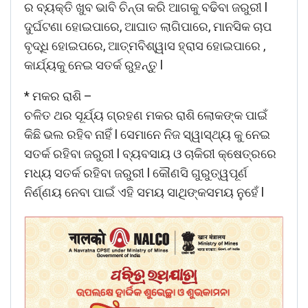
ର ବ୍ୟକ୍ତି ଖୁବ ଭାବି ଚିନ୍ତା କରି ଆଗକୁ ବଢିବା ଜରୁରୀ l
ଦୁର୍ଘଟଣା ହୋଇପାରେ, ଆଘାତ ଲାଗିପାରେ, ମାନସିକ ଚାପ
ବୃଦ୍ଧି ହୋଇପରେ, ଆତ୍ମବିଶ୍ୱାସ ହ୍ରାସ ହୋଇପାରେ ,
କାର୍ଯ୍ୟକୁ ନେଇ ସତର୍କ ରୁହନ୍ତୁ l
* ମକର ରାଶି –
ଚଳିତ ଥର ସୂର୍ଯ୍ୟ ଗ୍ରହଣ ମକର ରାଶି ଲୋକଙ୍କ ପାଇଁ
କିଛି ଭଲ ରହିବ ନାହିଁ l ସେମାନେ ନିଜ ସ୍ୱାସ୍ଥ୍ୟ କୁ ନେଇ
ସତର୍କ ରହିବା ଜରୁରୀ l ବ୍ୟବସାୟ ଓ ଚାକିରୀ କ୍ଷେତ୍ରରେ
ମଧ୍ୟ ସତର୍କ ରହିବା ଜରୁରୀ l କୌଣସି ଗୁରୁତ୍ୱପୂର୍ଣ
ନିର୍ଣ୍ଣୟ ନେବା ପାଇଁ ଏହି ସମୟ ସାଥିଙ୍କସମୟ ନୁହେଁ l