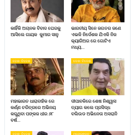
କାହିଁକି ଅଚାନକ ବିବାଦ ଘେରକୁ
ଭାରତୀୟ ସିନେ ଜଗତର ଜଣେ
ଆସିଲେ ଗାୟକ କୁମାର ସାନୁ
ଏଭଳି ନିର୍ଦେଶକ ଯିଏକି ନିଜ
କ୍ୟାରିଅର ରେ ଗୋଟିଏ
ମଧ୍ୟ…
ଦେଶ- ବିଦେଶ
ଦେଶ- ବିଦେଶ
ମହାଭାରତ ଧାରାବାହିକ ରେ
ଦୀପାବଳିରେ ଶେଷ ନିଶ୍ୱାସ
କର୍ଣ୍ଣ ଚରିତ୍ରରେ ଅଭିନୟ
ତ୍ୟାଗ କଲେ ପ୍ରସିଦ୍ଧ
କରୁଥିବା ପଙ୍କଜ ଧୀର ୬୮
ବଲିଉଡ ଅଭିନେତା ଅସରାନି
ବର୍ଷ…
ଦେଶ- ବିଦେଶ
ମନୋରଞ୍ଜନ