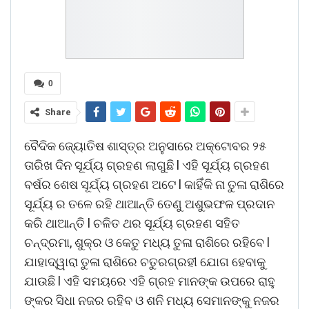
0
Share
ବୈଦିକ ଜ୍ୟୋତିଷ ଶାସ୍ତ୍ର ଅନୁସାରେ ଅକ୍ଟୋବର ୨୫
ତାରିଖ ଦିନ ସୂର୍ଯ୍ୟ ଗ୍ରହଣ ଲାଗୁଛି l ଏହି ସୂର୍ଯ୍ୟ ଗ୍ରହଣ
ବର୍ଷର ଶେଷ ସୂର୍ଯ୍ୟ ଗ୍ରହଣ ଅଟେ l କାହିଁକି ନା ତୁଳା ରାଶିରେ
ସୂର୍ଯ୍ୟ ର ତଳେ ରହି ଥାଆନ୍ତି ତେଣୁ ଅଶୁଭଫଳ ପ୍ରଦାନ
କରି ଥାଆନ୍ତି l ଚଳିତ ଥର ସୂର୍ଯ୍ୟ ଗ୍ରହଣ ସହିତ
ଚନ୍ଦ୍ରମା, ଶୁକ୍ର ଓ କେତୁ ମଧ୍ୟ ତୁଳା ରାଶିରେ ରହିବେ l
ଯାହାଦ୍ୱାରା ତୁଳା ରାଶିରେ ଚତୁରଗ୍ରହୀ ଯୋଗ ହେବାକୁ
ଯାଉଛି l ଏହି ସମୟରେ ଏହି ଗ୍ରହ ମାନଙ୍କ ଉପରେ ରାହୁ
ଙ୍କର ସିଧା ନଜର ରହିବ ଓ ଶନି ମଧ୍ୟ ସେମାନଙ୍କୁ ନଜର