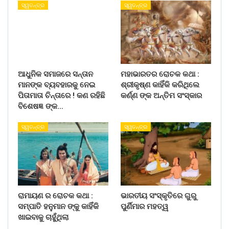
ସ୍ୱତନ୍ତ୍ର
ସ୍ୱତନ୍ତ୍ର
ଆଧୁନିକ ସମାଜରେ ସନ୍ତାନ
ମହାଭାରତର ରୋଚକ କଥା :
ମାନଙ୍କ ବ୍ୟବହାରକୁ ନେଇ
ଶ୍ରୀକୃଷ୍ଣ କାହିଁକି କରିଥିଲେ
ପିତାମାତା ଚିନ୍ତାରେ ! କଣ ରହିଛି
କର୍ଣ୍ଣ ଙ୍କ ଅନ୍ତିମ ସଂସ୍କାର
ବିଶେଷଜ୍ଞ ଙ୍କ…
ସ୍ୱତନ୍ତ୍ର
ସ୍ୱତନ୍ତ୍ର
ରାମାୟଣ ର ରୋଚକ କଥା :
ଭାରତୀୟ ସଂସ୍କୃତିରେ ଗୁରୁ
ସମ୍ପାତି ହନୁମାନ ଙ୍କୁ କାହିଁକି
ପୁର୍ଣିମାର ମହତ୍ୱ
ଖାଇବାକୁ ଚାହୁଁଥିଲା