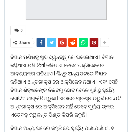
0
Share
ବିଜ୍ଞାନ ମଣିଷକୁ ଖୁବ ଦ୍ୱନ୍ଦ୍ୱ ରେ ପକାଇଥାଏ l ବିଜ୍ଞାନ
କହିଥାଏ ଯଦି ନିଆଁ ଜଳିଥାଏ ତେବେ ଅକ୍ସିଜେନ ର
ଆବଶ୍ୟକତା ପଡିଥାଏ l କିନ୍ତୁ ଅନ୍ୟପଟରେ ବିଜ୍ଞାନ
କହିଥାଏ ଅନ୍ତରୀକ୍ଷ ରେ ଅକ୍ସିଜେନ ନଥାଏ l ଏବଂ ସେହି
ବିଜ୍ଞାନ ଶିକ୍ଷକଙ୍କ ନିକଟରୁ ଛୋଟ ବେଳେ ଶୁଣିଛୁ ସୂର୍ଯ୍ୟ
ଗୋଟିଏ ଅଗ୍ନି ପିଣ୍ଡୁଳା l ଏଠାରେ ପ୍ରଶ୍ନ ଉଠୁଛି ଯେ ଯଦି
ଅନ୍ତରୀକ୍ଷ ରେ ଅକ୍ସିଜେନ ନାହିଁ ତେବେ ସୂର୍ଯ୍ୟ ଙ୍କର
ଏତେବଡ଼ ଜ୍ୱଳନ୍ତ ପିଣ୍ଡ କିପରି ଜଳୁଛି l
ବିଜ୍ଞାନ ଅନ୍ୟ ପଟରେ କହୁଛି ଯେ ସୂର୍ଯ୍ୟ ପାଖାପାଖି ୪ .୬