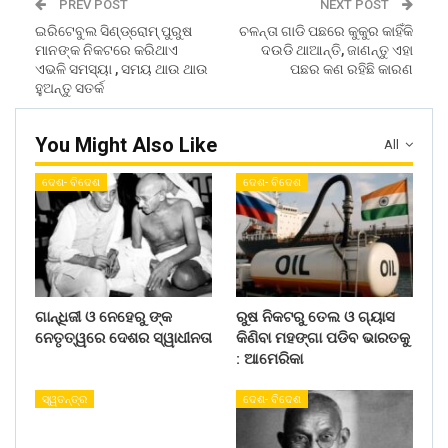
PREV POST
NEXT POST
ଇରିଟେବୁଲ ସିଣ୍ଡ୍ରୋମ୍ ପୁରୁଷ
ଚଳନ୍ତା ଗାଡି ପଛରେ କୁକୁର କାହିଁକି
ମାନଙ୍କ ନିକଟରେ କରିଥାଏ
ଦଉଡି ଥାଆନ୍ତି, ଜାଣନ୍ତୁ ଏହା
ଏଭଳି ସମସ୍ୟା , ସମୟ ଥାଉ ଥାଉ
ପଛର କଣ ରହିଛି କାରଣ
ହୁଅନ୍ତୁ ସତର୍କ
You Might Also Like
All
ଦେଶ- ବିଦେଶ
ଦେଶ- ବିଦେଶ
ଗାନ୍ଧିଜୀ ଓ ନେହେରୁ ଙ୍କ
ରୁଷ ନିକଟରୁ ତେଲ ଓ ଗ୍ୟାସ
ନେତୃତ୍ୱରେ ଦେଶର ସ୍ୱାଧୀନତା
କିଣିବା ମହଙ୍ଗା ପଡିବ ଭାରତକୁ
: ଆମେରିକା
ସ୍ୱତନ୍ତ୍ର
ଦେଶ- ବିଦେଶ