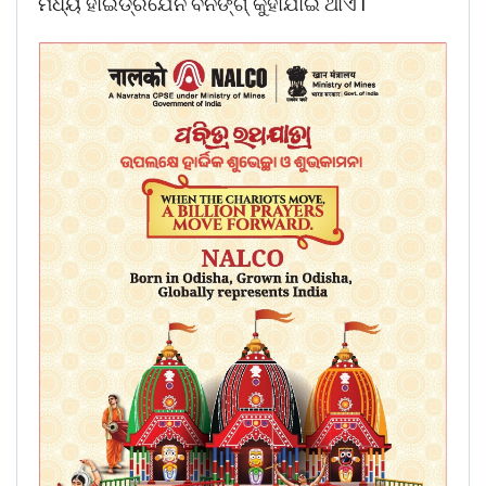
ମଧ୍ୟ ହାଇଡ୍ରଯେନ ବର୍ନିଙ୍ଗ୍ କୁହାଯାଇ ଥାଏ l