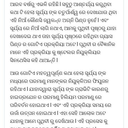
ଆରବ ବର୍ଷରୁ ଏଭଳି ରହିଛି l ସବୁଠୁ ଆଶ୍ଚର୍ଯ୍ୟ କରୁଥିବା
କଥା ଟି ହେଲା ସୂର୍ଯ୍ୟ ଙ୍କ ଚତୁର୍ପାର୍ଶ୍ୱ ରେ ଦେଖାଯାଉ ଥିବା
ଏହି ନିଆଁ କୌଣସି ଜ୍ୱଳନ୍ତ ଅଗ୍ନି ପିଣ୍ଡ ନୁହେଁ l ଏବଂ
ସୂର୍ଯ୍ୟ ରେ ନିଆଁ ଲାଗି ନଥାଏ, ଆମକୁ ପୃଥିବୀ ପୃଷ୍ଠରୁ ଯାହା
ଦେଖାଦେଇ ଥାଏ ତାହା ସୂର୍ଯ୍ୟ ପୃଷ୍ଠରେ ରହିଥିବା ଗ୍ୟାସ
ପିଣ୍ଡ ର ଗୋଟିଏ ପ୍ରକ୍ରିୟା ଅଟେ l ପୃଥିବୀ ର ବୈଜ୍ଞାନିକ
ମାନେ ଏହି ପ୍ରକ୍ରିୟା କୁ ଷ୍ଟେଲର ନିୟୁକ୍ଲିୟର
ସିନଥେସିସ କହି ଥାଆନ୍ତି l
ଆଉ ଗୋଟିଏ ମହତ୍ୱପୂର୍ଣ୍ଣ କଥା ହେଲା ସୂର୍ଯ୍ୟ ଙ୍କ
ମଧ୍ୟରେ ପରମାଣୁ ମାନଙ୍କର ନିୟୁକ୍ଳିଅର ଫିୟୁଜନ
ରହିଥାଏ l ଯାହାଦ୍ୱାରା ସୂର୍ଯ୍ୟ ଙ୍କ ଗ୍ରାଭିଟି କାରଣରୁ
ହାଇଡ୍ରଯେନ ର ପରମାଣୁ ହିଲିୟମ ପରମାଣୁ ରେ
ପରିବର୍ତନ ହୋଇଥାଏ l ଏବଂ ଏହି ପ୍ରକ୍ରିୟା ସମୟ ରେ
ଉର୍ଜା ଉତ୍ପନ ହୋଇଥାଏ l ଏହା ସେହି ଆଲୋକ ଅଟେ
ଯାହାକୁ ଆମେ ପୃଥିବୀ ରୁ ଦେଖିଥାଉ l ଏହି ପ୍ରସେସ କୁ