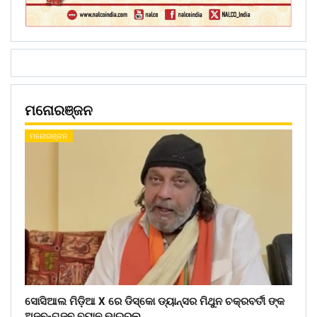
ମନୋରଞ୍ଜନ
ମନୋରଞ୍ଜନ
ସୋସିଆଲ ମିଡ଼ିଆ X ରେ ଡିସ୍କୋ ଡ୍ୟାନ୍ସର ମିଥୁନ ଚକ୍ରବର୍ତୀ ଙ୍କ
ଅଜବ-ଗଜବ ବୟାନ ଭାଇରଲ