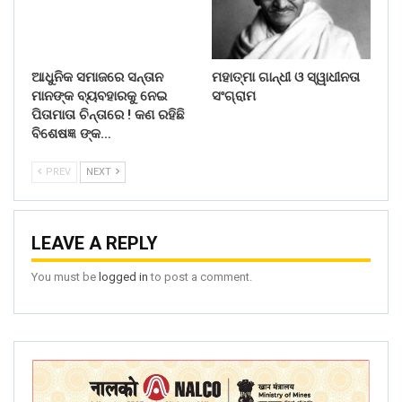
ଆଧୁନିକ ସମାଜରେ ସନ୍ତାନ
ମହାତ୍ମା ଗାନ୍ଧୀ ଓ ସ୍ୱାଧୀନତା
ମାନଙ୍କ ବ୍ୟବହାରକୁ ନେଇ
ସଂଗ୍ରାମ
ପିତାମାତା ଚିନ୍ତାରେ ! କଣ ରହିଛି
ବିଶେଷଜ୍ଞ ଙ୍କ…
PREV
NEXT
LEAVE A REPLY
You must be
logged in
to post a comment.