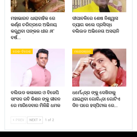
ମହାଭାରତ ଧାରାବାହିକ ରେ
ଦୀପାବଳିରେ ଶେଷ ନିଶ୍ୱାସ
କର୍ଣ୍ଣ ଚରିତ୍ରରେ ଅଭିନୟ
ତ୍ୟାଗ କଲେ ପ୍ରସିଦ୍ଧ
କରୁଥିବା ପଙ୍କଜ ଧୀର ୬୮
ବଲିଉଡ ଅଭିନେତା ଅସରାନି
ବର୍ଷ…
ଦେଶ- ବିଦେଶ
ମନୋରଞ୍ଜନ
ବଲିଉଡ କଳାକାର ଓ ବିଜେପି
ଧର୍ମେନ୍ଦ୍ର ଙ୍କୁ ଦେଖିବାକୁ
ସାଂସଦ ରବି କିଶନ ଙ୍କୁ ଜୀବନ
ଯାଇଥିବା ଗୋବିନ୍ଦା ଗୋଟିଏ
ରେ ମାରିଦେବାର ମିଳିଛି ଧମକ
ଦିନ ପରେ ହସ୍ପିଟାଲ ରେ…
PREV
NEXT
1 of 2