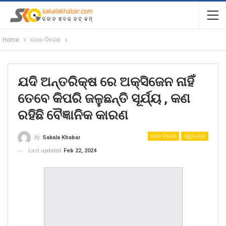
Home
ଦେଶ- ବିଦେଶ
ଯଦି ଅନ୍ତରିକ୍ଷ ରେ ଅକ୍ସିଜେନ ନାହିଁ
ତେବେ କିପରି ଜଳୁଛନ୍ତି ସୂର୍ଯ୍ୟ , କଣ
ରହିଛି ବୈଜ୍ଞାନିକ କାରଣ
ଦେଶ- ବିଦେଶ
ସ୍ୱତନ୍ତ୍ର
By
Sakala Khabar
Last updated
Feb 22, 2024