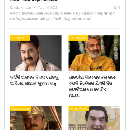
Sakala Khabar
Aug 14, 2025
0
ବଲିଉଡ ଜଗତରେ ଯେତେବେଳେ କୌଣସି କଳାକାର ମୁହଁ ଖୋଲିଥାଏ, ତାକୁ ସମସ୍ତେ
ଚଳଚିତ୍ରର ଡାଇଲଗ ଭାବି ଶୁଣନ୍ତିନାହିଁ , କିନ୍ତୁ ବର୍ତମାନ ଯେଉଁ…
ମନୋରଞ୍ଜନ
ମନୋରଞ୍ଜନ
କାହିଁକି ଅଚାନକ ବିବାଦ ଘେରକୁ
ଭାରତୀୟ ସିନେ ଜଗତର ଜଣେ
ଆସିଲେ ଗାୟକ କୁମାର ସାନୁ
ଏଭଳି ନିର୍ଦେଶକ ଯିଏକି ନିଜ
କ୍ୟାରିଅର ରେ ଗୋଟିଏ
ମଧ୍ୟ…
ଦେଶ- ବିଦେଶ
ଦେଶ- ବିଦେଶ