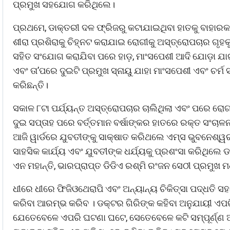
ପ୍ରମୁଖ ସହଯୋଗ କରିଥିଲେ।
ପ୍ରଥମେ, ଡାକ୍ତରୀ ଦଳ ଫ୍ରିଜରୁ କଟାଯାଇଥିବା ହାତକୁ ବାହାରକର
ଶୀରା ପ୍ରଶିରାକୁ ଚିହ୍ନଟ କରାଯାଇ ରୋଗୀକୁ ଅସ୍ତ୍ରୋପଚାର ଗୃହକୁ
ସହିତ ସଂଯୋଗ କରାଯିବା ପରେ ହାଡ଼, ମାଂସପେଶୀ ଆଦି ଯୋଡ଼ା ଯା
ଏବଂ ତା’ପରେ ଦୁଇଟି ପ୍ରମୁଖ ସ୍ନାୟୁ ଯାହା ମାଂସପେଶୀ ଏବଂ ଚର
କରିଛନ୍ତି।
ସକାଳ ୮ଟା ପର୍ଯ୍ୟନ୍ତ ଅସ୍ତ୍ରୋପଚାର ଚାଲିଥିଲା ଏବଂ ପରେ ରୋଗ
ଦୁଇ ସପ୍ତାହ ପରେ ବର୍ତ୍ତମାନ ବର୍ଷାଙ୍କର ହାତରେ ରକ୍ତ ସଂଚାଳନ 
ଆଜି ୱାର୍ଡରେ ଯୁବତୀଙ୍କୁ ସାକ୍ଷାତ କରିଥଲେ ଏମ୍ସ ଭୁବନେଶ୍ୱର କ
ସାହସିକ କାର୍ଯ୍ୟ ଏବଂ ଯୁବତୀଙ୍କ ଧର୍ଯ୍ୟକୁ ପ୍ରଶଂସା କରିଥିଲେ
ଏନ ମହାନ୍ତି, ଭାରପ୍ରାପ୍ତ ଡିଡିଏ ରଶ୍ମି ରଂଜନ ସେଠୀ ପ୍ରମୁଖ
ଧୀରେ ଧୀରେ ଫିଜିଓଥେରାପି ଏବଂ ଅନ୍ୟାନ୍ୟ ଚିକିତ୍ସା ପଦ୍ଧତି ସ
କରିବା ଆରମ୍ଭ କରିବ । ଡକ୍ଟର ଗିରିଙ୍କ କହିବା ଅନୁଯାୟୀ ଏପରି
ଯେତେବେଳେ ଏପରି ଘଟଣା ଘଟେ, ସେତେବେଳେ କଟି ସମ୍ପୂର୍ଣ୍ଣ 