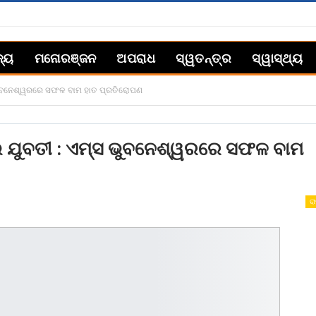
ଜ୍ୟ
ମନୋରଞ୍ଜନ
ଅପରାଧ
ସ୍ୱତନ୍ତ୍ର
ସ୍ୱାସ୍ଥ୍ୟ
୍ସ ଭୁବନେଶ୍ୱରରେ ସଫଳ ବାମ ହାତ ପ୍ରତିରୋପଣ
ଇଲେ ଯୁବତୀ : ଏମ୍ସ ଭୁବନେଶ୍ୱରରେ ସଫଳ ବାମ
ରା