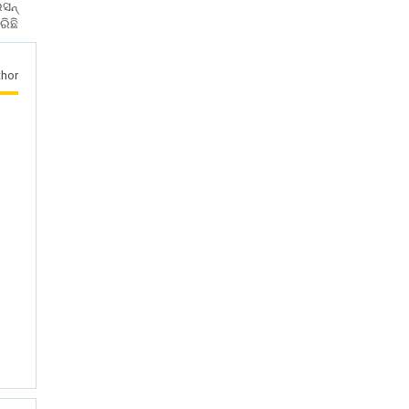
େସନ୍
ିଛି
hor