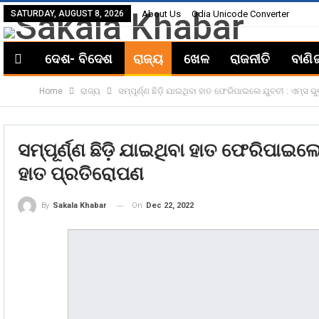
SATURDAY, AUGUST 8, 2026
About Us
Odia Unicode Converter
ଦେଶ- ବିଦେଶ
ରାଜ୍ୟ
ଖେଳ
ରାଜନୀତି
ବାଣି
Home
ରାଜ୍ୟ
ସମ୍ପୂର୍ଣ୍ଣ ଛିଡ଼ି ଯାଇଥିବା ହାତ ଫେରିପାଇଲେ ଯୁବତୀ : ଏମ
ସମ୍ପୂର୍ଣ୍ଣ ଛିଡ଼ି ଯାଇଥିବା ହାତ ଫେରିପା
ହାତ ପ୍ରତିରୋପଣ
On
Dec 22, 2022
By
Sakala Khabar