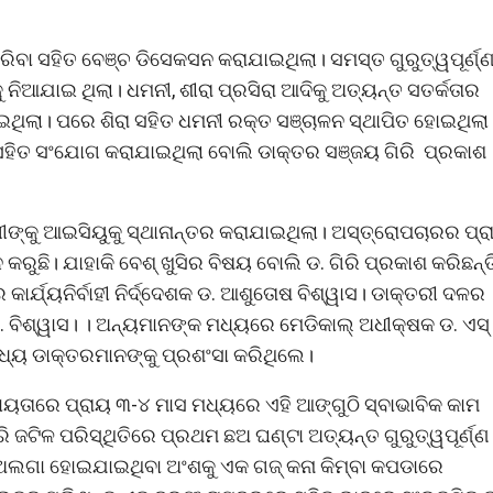
ିବା ସହିତ ବେଞ୍ଚ ଡିସେକସନ କରାଯାଇଥିଲା। ସମସ୍ତ ଗୁରୁତ୍ୱପୂର୍ଣ୍
 ନିଆଯାଇ ଥିଲା। ଧମନୀ, ଶୀରା ପ୍ରସିରା ଆଦିକୁ ଅତ୍ୟନ୍ତ ସତର୍କତାର
ଇଥିଲା। ପରେ ଶିରା ସହିତ ଧମନୀ ରକ୍ତ ସଞ୍ଚାଳନ ସ୍ଥାପିତ ହୋଇଥିଲା
୍ମ ସହିତ ସଂଯୋଗ କରାଯାଇଥିଲା ବୋଲି ଡାକ୍ତର ସଞ୍ଜୟ ଗିରି ପ୍ରକାଶ
ୀଙ୍କୁ ଆଇସିୟୁକୁ ସ୍ଥାନାନ୍ତର କରାଯାଇଥିଲା। ଅସ୍ତ୍ରୋପଚାରର ପ୍ର
କରୁଛି। ଯାହାକି ବେଶ୍ ଖୁସିର ବିଷୟ ବୋଲି ଡ. ଗିରି ପ୍ରକାଶ କରିଛନ୍ତ
ାର୍ଯ୍ୟନିର୍ବାହୀ ନିର୍ଦ୍ଦେଶକ ଡ. ଆଶୁତୋଷ ବିଶ୍ୱାସ। ଡାକ୍ତରୀ ଦଳର
 ଡ. ବିଶ୍ୱାସ। । ଅନ୍ୟମାନଙ୍କ ମଧ୍ୟରେ ମେଡିକାଲ୍ ଅଧୀକ୍ଷକ ଡ. ଏସ୍
 ମଧ୍ୟ ଡାକ୍ତରମାନଙ୍କୁ ପ୍ରଶଂସା କରିଥିଲେ।
ହାୟତାରେ ପ୍ରାୟ ୩-୪ ମାସ ମଧ୍ୟରେ ଏହି ଆଙ୍ଗୁଠି ସ୍ବାଭାବିକ କାମ
 ଜଟିଳ ପରିସ୍ଥିତିରେ ପ୍ରଥମ ଛଅ ଘଣ୍ଟା ଅତ୍ୟନ୍ତ ଗୁରୁତ୍ୱପୂର୍ଣ୍ଣ
ଅଲଗା ହୋଇଯାଇଥିବା ଅଂଶକୁ ଏକ ଗଜ୍ କନା କିମ୍ବା କପଡାରେ