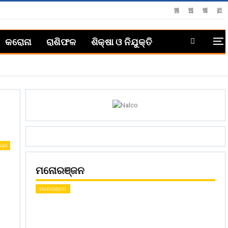
କରୋନା
ରାଶିଫଳ
ଶିକ୍ଷା ଓ ନିଯୁକ୍ତି
ଜ୍ୟ
ମନୋରଞ୍ଜନ
ମନୋରଞ୍ଜନ