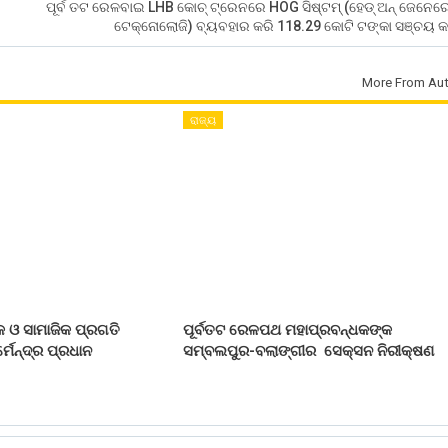
ପୂର୍ବ ତଟ ରେଳବାଇ LHB କୋଚ୍ ଟ୍ରେନରେ HOG ସିଷ୍ଟମ୍ (ହେଡ୍ ଅନ୍ ଜେନେର
ଟେକ୍ନୋଲୋଜି) ବ୍ୟବହାର କରି 118.29 କୋଟି ଟଙ୍କା ସଞ୍ଚୟ କର
More From Aut
ରାଜ୍ୟ
 ଓ ସାମାଜିକ ପ୍ରଗତି
ପୂର୍ବତଟ ରେଳପଥ ମହାପ୍ରବନ୍ଧକଙ୍କ
୍ମେନ୍ଦ୍ର ପ୍ରଧାନ
ସମ୍ବଲପୁର-ବଲାଙ୍ଗୀର ସେକ୍ସନ ନିରୀକ୍ଷଣ