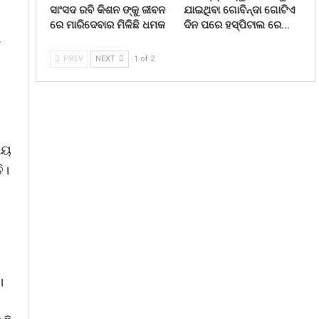
ସାଂସଦ ରବି କିଶନ ଙ୍କୁ ଜୀବନ
ଯାଇଥିବା ଗୋବିନ୍ଦା ଗୋଟିଏ
ରେ ମାରିଦେବାର ମିଳିଛି ଧମକ
ଦିନ ପରେ ହସ୍ପିଟାଲ ରେ…
ଣ
PREV
NEXT
1 of 2
ାୟ
ି।
।