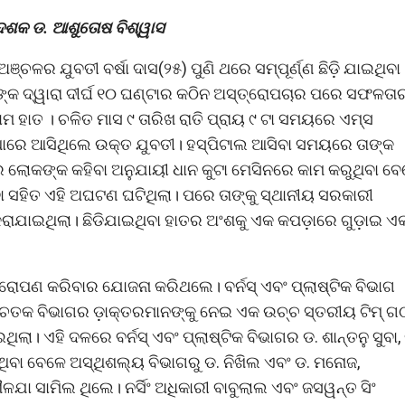
ଦ୍ଦେଶକ ଡ. ଆଶୁତୋଷ ବିଶ୍ୱାସ
୍ଚଳର ଯୁବତୀ ବର୍ଷା ଦାସ(୨୫) ପୁଣି ଥରେ ସମ୍ପୂର୍ଣ୍ଣ ଛିଡ଼ି ଯାଇଥିବା
୍କ ଦ୍ୱାରା ଦୀର୍ଘ ୧୦ ଘଣ୍ଟାର କଠିନ ଅସ୍ତ୍ରୋପଚାର ପରେ ସଫଳତା
ାମ ହାତ । ଚଳିତ ମାସ ୯ ତାରିଖ ରାତି ପ୍ରାୟ ୯ ଟା ସମୟରେ ଏମ୍ସ
ଥାରେ ଆସିଥିଲେ ଉକ୍ତ ଯୁବତୀ। ହସ୍ପିଟାଲ ଆସିବା ସମୟରେ ତାଙ୍କ
ବାର ଲୋକଙ୍କ କହିବା ଅନୁଯାୟୀ ଧାନ କୁଟା ମେସିନରେ କାମ କରୁଥିବା ବ
ସହିତ ଏହି ଅଘଟଣ ଘଟିଥିଲା। ପରେ ତାଙ୍କୁ ସ୍ଥାନୀୟ ସରକାରୀ
କରାଯାଇଥିଲା। ଛିଡିଯାଇଥିବା ହାତର ଅଂଶକୁ ଏକ କପଡ଼ାରେ ଗୁଡ଼ାଇ ଏ
ତିରୋପଣ କରିବାର ଯୋଜନା କରିଥଲେ। ବର୍ନସ୍ ଏବଂ ପ୍ଲାଷ୍ଟିକ ବିଭାଗ
୍ଚେତକ ବିଭାଗର ଡ଼ାକ୍ତରମାନଙ୍କୁ ନେଇ ଏକ ଉଚ୍ଚ ସ୍ତରୀୟ ଟିମ୍ 
। ଏହି ଦଳରେ ବର୍ନସ୍ ଏବଂ ପ୍ଲାଷ୍ଟିକ ବିଭାଗର ଡ. ଶାନ୍ତନୁ ସୁବା, 
ହିଥିବା ବେଳେ ଅସ୍ଥିଶଲ୍ୟ ବିଭାଗରୁ ଡ. ନିଖିଲ ଏବଂ ଡ. ମନୋଜ,
ଳଯା ସାମିଲ ଥିଲେ। ନର୍ସିଂ ଅଧିକାରୀ ବାବୁଲାଲ ଏବଂ ଜସୱନ୍ତ ସିଂ