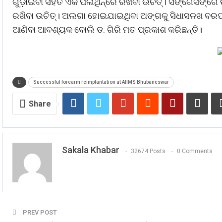
ଗୁଡ଼ାଇବା ସହିତ ଏକ ପଲିଥିନ୍‌ରେ ରଖିବା ଉଚିତ୍‌। ସଙ୍ଗେସଙ୍ଗେ
ରଖିବା ଉଚିତ୍। ଅଲଗା ହୋଇଯାଇଥିବା ଅଙ୍ଗକୁ ସିଧାସଳଖ ବରଫରେ
ଆଣିବା ଆବଶ୍ୟକ ବୋଲି ଡ. ଗିରି ମତ ପ୍ରକାଶ କରିଛନ୍ତି।
Successful forearm reimplantation at AIIMS Bhubaneswar
Share
Sakala Khabar
32674 Posts
0 Comments
PREV POST