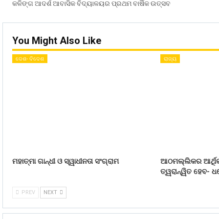
କଳିଙ୍ଗ ଆଦର୍ଶ ଆବାସିକ ବିଦ୍ୟାଳୟର ପ୍ରଥମ ବାର୍ଷିକ ଉତ୍ସବ
You Might Also Like
ଦେଶ- ବିଦେଶ
ରାଜ୍ୟ
ମହାତ୍ମା ଗାନ୍ଧୀ ଓ ସ୍ୱାଧୀନତା ସଂଗ୍ରାମ
ଆଠମଲ୍ଲିକର ଆର୍ଥିକ
ତ୍ୱରାନ୍ୱିତ ହେବ- ଧର
PREV
NEXT