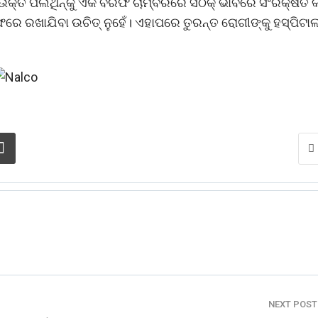
 ଉକ୍ତ ପଲିଥିନ୍‌କୁ ଏକ ବରଫ ଚାମ୍ବରରେ ସଠିକ୍ ଭାବରେ ସଂରକ୍ଷିତ 
 ରଖାଯିବା ଉଚିତ୍ ନୁହେଁ। ଏହାପରେ ତୁରନ୍ତ ରୋଗୀଙ୍କୁ ହସ୍‌ପିଟା
NEXT POS