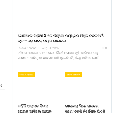
ସୋସିଆଲ ମିଡ଼ିଆ X ରେ ଡିସ୍କୋ ଡ୍ୟାନ୍ସର ମିଥୁନ ଚକ୍ରବର୍ତୀ
ଙ୍କ ଅଜବ-ଗଜବ ବୟାନ ଭାଇରଲ
Sakala Khabar
Aug 14, 2025
0
ବଲିଉଡ ଜଗତରେ ଯେତେବେଳେ କୌଣସି କଳାକାର ମୁହଁ ଖୋଲିଥାଏ, ତାକୁ
ସମସ୍ତେ ଚଳଚିତ୍ରର ଡାଇଲଗ ଭାବି ଶୁଣନ୍ତିନାହିଁ , କିନ୍ତୁ ବର୍ତମାନ ଯେଉଁ…
ମନୋରଞ୍ଜନ
ମନୋରଞ୍ଜନ
0
କାହିଁକି ଅଚାନକ ବିବାଦ
ଭାରତୀୟ ସିନେ ଜଗତର
ଘେରକୁ ଆସିଲେ ଗାୟକ
ଜଣେ ଏଭଳି ନିର୍ଦେଶକ ଯିଏକି