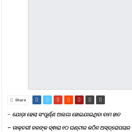
Share
–
ଯୋଡ଼ା ହେଲା ସଂପୂର୍ଣ୍ଣ ଅଲଗା ହୋଇଯାଇଥିବା ବାମ ହାତ
– ଡାକ୍ତରୀ ଦଳଙ୍କ ଦ୍ଵାରା ୧୦ ଘଣ୍ଟାର କଠିନ ଅସ୍ତ୍ରୋପଚାର