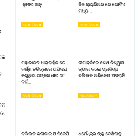
କୁମାର ସାନୁ
ନିଜ କ୍ୟାରିଅର ରେ ଗୋଟିଏ
ମଧ୍ୟ…
ଦେଶ- ବିଦେଶ
ଦେଶ- ବିଦେଶ
ର
େଳେ
ମହାଭାରତ ଧାରାବାହିକ ରେ
ଦୀପାବଳିରେ ଶେଷ ନିଶ୍ୱାସ
କର୍ଣ୍ଣ ଚରିତ୍ରରେ ଅଭିନୟ
ତ୍ୟାଗ କଲେ ପ୍ରସିଦ୍ଧ
କ
କରୁଥିବା ପଙ୍କଜ ଧୀର ୬୮
ବଲିଉଡ ଅଭିନେତା ଅସରାନି
ବର୍ଷ…
ଦେଶ- ବିଦେଶ
ମନୋରଞ୍ଜନ
ଗଠନ
ଡ.
ବଲିଉଡ କଳାକାର ଓ ବିଜେପି
ଧର୍ମେନ୍ଦ୍ର ଙ୍କୁ ଦେଖିବାକୁ