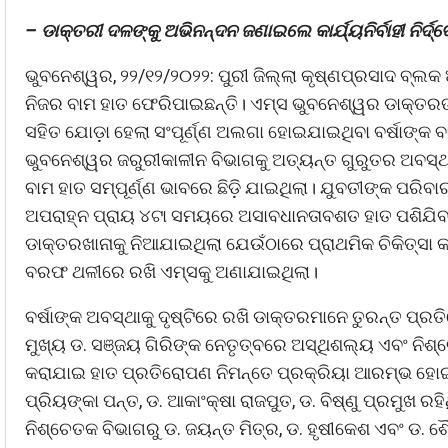
– ଡାକ୍ତରୀ ଦଳଙ୍କୁ ଅଭିନନ୍ଦନ ଜଣାଇଲେ କାର୍ଯ୍ୟନିର୍ବାହୀ ନିର୍
ଭୁବନେଶ୍ୱର, ୨୨/୧୨/୨୦୨୨: ପୁରୀ ଜିଲ୍ଲା କୃଷ୍ଣପ୍ରସାଦ ବ୍ଲକ ଅଞ
ନିଜର ବାମ ହାତ ଫେରିପାଇଛନ୍ତି। ଏମ୍ସ ଭୁବନେଶ୍ୱର ଡାକ୍ତରଙ
ସହିତ ଯୋଡ଼ା ହେଲା ସଂପୂର୍ଣ୍ଣ ଅଲଗା ହୋଇଯାଇଥିବା ବର୍ଷାଙ୍କ ବ
ଭୁବନେଶ୍ୱର ଜରୁରୀକାଳୀନ ବିଭାଗକୁ ଅତ୍ୟନ୍ତ ଗୁରୁତର ଅବସ୍
ବାମ ହାତ ସମ୍ପୂର୍ଣ୍ଣ ଭାବରେ ଛିଡ଼ି ଯାଇଥିଲା। ଯୁବତୀଙ୍କ ପରି
ଅପରାହ୍ନ ପ୍ରାୟ ୪ଟା ସମୟରେ ଅସାବଧାନତାବଶତ ହାତ ପଶିଯିବା 
ଡାକ୍ତରଖାନାକୁ ନିଆଯାଇଥିଲା ଯେଉଁଠାରେ ପ୍ରାଥମିକ ଚିକିତ୍ସା 
ବରଫ ଥଳୀରେ ରଖି ଏମ୍ସକୁ ଅଣାଯାଇଥିଲା।
ବର୍ଷାଙ୍କ ଅବସ୍ଥାକୁ ଦୃଷ୍ଟିରେ ରଖି ଡାକ୍ତରମାନେ ତୁରନ୍ତ ପ୍ର
ମୁଖ୍ୟ ଡ. ସଞ୍ଜୟ ଗିରିଙ୍କ ନେତୃତ୍ବରେ ଅସ୍ଥିଶଲ୍ୟ ଏବଂ ନିଶ
କରାଯାଇ ହାତ ପ୍ରତିରୋପଣ ନିମନ୍ତେ ପ୍ରକ୍ରିୟା ଆରମ୍ଭ ହୋଇଥିଲା
ପ୍ରିୟଙ୍କା ପନ୍ତ, ଡ. ଆକାଂକ୍ଷା ରାଜପୁତ, ଡ. ବିଷ୍ଣୁ ପ୍ରମୁଖ ର
ନିଶ୍ଚେତକ ବିଭାଗରୁ ଡ. ଜୟନ୍ତ ମିତ୍ର, ଡ. ହୃଷୀକେଶ ଏବଂ ଡ. ଶୈ