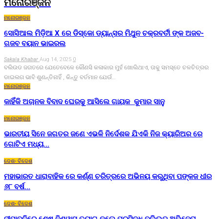
ମନୋରଞ୍ଜନ
ମନୋରଞ୍ଜନ
ସୋସିଆଲ ମିଡ଼ିଆ X ରେ ଡିସ୍କୋ ଡ୍ୟାନ୍ସର ମିଥୁନ ଚକ୍ରବର୍ତୀ ଙ୍କ ଅଜବ-
ଗଜବ ବୟାନ ଭାଇରଲ
Sakala Khabar
Aug 14, 2025
0
ବଲିଉଡ ଜଗତରେ ଯେତେବେଳେ କୌଣସି କଳାକାର ମୁହଁ ଖୋଲିଥାଏ, ତାକୁ ସମସ୍ତେ ଚଳଚିତ୍ରର
ଡାଇଲଗ ଭାବି ଶୁଣନ୍ତିନାହିଁ , କିନ୍ତୁ ବର୍ତମାନ ଯେଉଁ…
ମନୋରଞ୍ଜନ
କାହିଁକି ଅଚାନକ ବିବାଦ ଘେରକୁ ଆସିଲେ ଗାୟକ କୁମାର ସାନୁ
ମନୋରଞ୍ଜନ
ଭାରତୀୟ ସିନେ ଜଗତର ଜଣେ ଏଭଳି ନିର୍ଦେଶକ ଯିଏକି ନିଜ କ୍ୟାରିଅର ରେ
ଗୋଟିଏ ମଧ୍ୟ…
ଦେଶ- ବିଦେଶ
ମହାଭାରତ ଧାରାବାହିକ ରେ କର୍ଣ୍ଣ ଚରିତ୍ରରେ ଅଭିନୟ କରୁଥିବା ପଙ୍କଜ ଧୀର
୬୮ ବର୍ଷ…
ଦେଶ- ବିଦେଶ