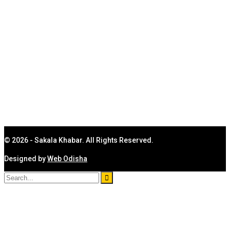
ମନୋରଞ୍ଜନ
ଅପରାଧ
ସ୍ୱତନ୍ତ୍ର
ସ୍ୱାସ୍ଥ୍ୟ
କରୋନା
ରାଶିଫଳ
ଶିକ୍ଷା ଓ ନିଯୁକ୍ତି
© 2026 - Sakala Khabar. All Rights Reserved.
Designed by
Web Odisha