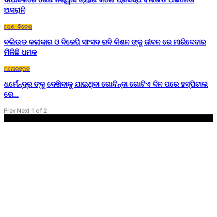
ଦୀପାବଳିରେ ଶେଷ ନିଶ୍ୱାସ ତ୍ୟାଗ କଲେ ପ୍ରସିଦ୍ଧ ବଲିଉଡ ଅଭିନେତା
ଅସରାନି
ଦେଶ- ବିଦେଶ
ବଲିଉଡ କଳାକାର ଓ ବିଜେପି ସାଂସଦ ରବି କିଶନ ଙ୍କୁ ଜୀବନ ରେ ମାରିଦେବାର
ମିଳିଛି ଧମକ
ମନୋରଞ୍ଜନ
ଧର୍ମେନ୍ଦ୍ର ଙ୍କୁ ଦେଖିବାକୁ ଯାଇଥିବା ଗୋବିନ୍ଦା ଗୋଟିଏ ଦିନ ପରେ ହସ୍ପିଟାଲ
ରେ…
Prev
Next
1 of 2
Home
ଦେଶ- ବିଦେଶ
ରାଜ୍ୟ
ଖେଳ
ରାଜନୀତି
ବାଣିଜ୍ୟ