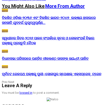
You Might Also Like
More From Author
ରାଜ୍ୟ
ବିକଶିତ ଓଡ଼ିଶା-୨୦୩୬ ଏବଂ ବିକଶିତ ଭାରତ-୨୦୪୭ ଲକ୍ଷ୍ୟ ହାସଲରେ
ଜନଜାତି ଯୁବବର୍ଗ ଗୁରୁତ୍ୱପୂର୍ଣ୍ଣ…
ରାଜ୍ୟ
ସ୍ୱାଧୀନତା ଦିବସ-୨୦୨୬ ପାଳନ ସଂପର୍କରେ ସୂଚନା ଓ ଲୋକସଂପର୍କ ବିଭାଗ
ପକ୍ଷରୁ ପ୍ରସ୍ତୁତି ବୈଠକ
ରାଜ୍ୟ
ବିଧାନସଭା ପରିସରରେ ପଣ୍ଡିତ ନୀଳକଣ୍ଠ ଦାସଙ୍କ ଜୟନ୍ତୀ ପାଳିତ
ରାଜ୍ୟ
ପୂର୍ବତଟ ରେଳପଥ ପକ୍ଷରୁ ପୁରୀ–ସୋଲାପୁର ସ୍ପେଶାଲ୍ ଏକ୍ସପ୍ରେସ୍ ଟ୍ରେନ
Prev
Next
Leave A Reply
You must be
logged in
to post a comment.