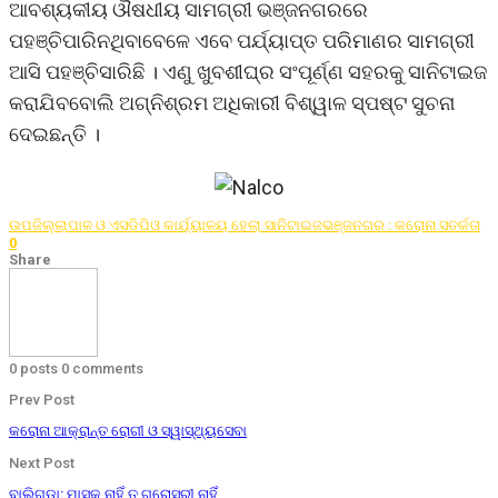
ଆବଶ୍ୟକୀୟ ଔଷଧୀୟ ସାମଗ୍ରୀ ଭଞ୍ଜନଗରରେ
ପହଞ୍ଚିପାରିନଥିବାବେଳେ ଏବେ ପର୍ଯ୍ୟାପ୍ତ ପରିମାଣର ସାମଗ୍ରୀ
ଆସି ପହଞ୍ଚିସାରିଛି । ଏଣୁ ଖୁବଶୀଘ୍ର ସଂପୂର୍ଣ୍ଣ ସହରକୁ ସାନିଟାଇଜ
କରାଯିବବୋଲି ଅଗ୍ନିଶ୍ରମ ଅଧିକାରୀ ବିଶ୍ୱାଳ ସ୍ପଷ୍ଟ ସୁଚନା
ଦେଇଛନ୍ତି ।
ଉପଜିଲ୍ଲାପାଳ ଓ ଏସଡିପିଓ କାର୍ଯ୍ୟାଳୟ ହେଲା ସାନିଟାଇଜ
ଭଞ୍ଜନଗର : କରୋନା ସତର୍କତା
0
Share
0 posts
0 comments
Prev Post
କରୋନା ଆକ୍ରାନ୍ତ ରୋଗୀ ଓ ସ୍ୱାସ୍ଥ୍ୟସେବା
Next Post
ବାଲିଗୁଡା: ମାସ୍କ ନାହିଁ ତ ଗ୍ରୋସରୀ ନାହିଁ