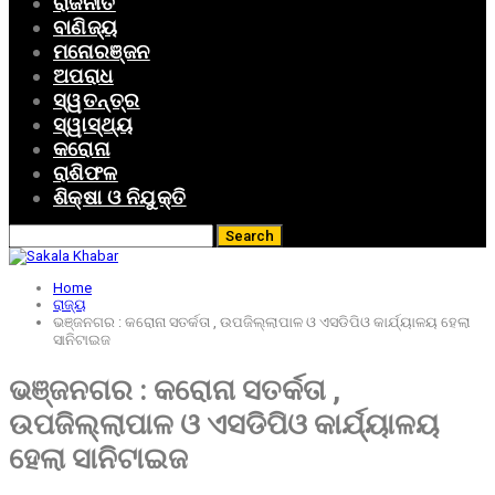
ରାଜନୀତି
ବାଣିଜ୍ୟ
ମନୋରଞ୍ଜନ
ଅପରାଧ
ସ୍ୱତନ୍ତ୍ର
ସ୍ୱାସ୍ଥ୍ୟ
କରୋନା
ରାଶିଫଳ
ଶିକ୍ଷା ଓ ନିଯୁକ୍ତି
Home
ରାଜ୍ୟ
ଭଞ୍ଜନଗର : କରୋନା ସତର୍କତା , ଉପଜିଲ୍ଲାପାଳ ଓ ଏସଡିପିଓ କାର୍ଯ୍ୟାଳୟ ହେଲା
ସାନିଟାଇଜ
ଭଞ୍ଜନଗର : କରୋନା ସତର୍କତା ,
ଉପଜିଲ୍ଲାପାଳ ଓ ଏସଡିପିଓ କାର୍ଯ୍ୟାଳୟ
ହେଲା ସାନିଟାଇଜ