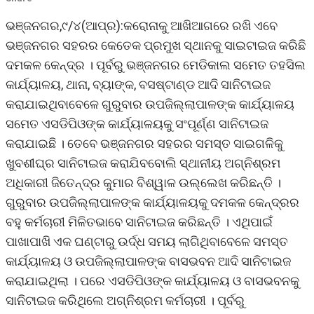
ଭଞ୍ଜନଗର,୯/୪(ଆପ୍ର):କରୋନାକୁ ଆଖିଆଗରେ ରଖି ଏବେ
ଭଞ୍ଜନଗର ସହରର କେତେକ ପ୍ରମୁଖ ସ୍ଥାନକୁ ସାଇଟାଇଜ କରିଛି
ଦମକଳ କେନ୍ଦ୍ର । ପୂର୍ବରୁ ଭଞ୍ଜନଗର ମେଡିକାଲ ସମେତ ତହସିଲ
କାର୍ଯ୍ୟାଳୟ, ଥାନା, ବ୍ୟାଙ୍କ, ବସଷ୍ଟାଣ୍ଡ ଆଦି ସାନିଟାଇଜ
କରାଯାଇଥିବାବେଳେ ଗୁରୁବାର ଉପଜିଲ୍ଲାପାଳଙ୍କ କାର୍ଯ୍ୟାଳୟ
ସମେତ ଏସଡିପିଓଙ୍କ କାର୍ଯ୍ୟାଳୟକୁ ସଂପୂର୍ଣ୍ଣ ସାନିଟାଇଜ
କରାଯାଇଛି । ତେବେ ଭଞ୍ଜନଗର ସହରର ସମସ୍ତ ସାଇଗଳିକୁ
ଖୁବଶୀଘ୍ର ସାନିଟାଇଜ କରାଯିବବୋଲି ସ୍ଥାନୀୟ ଅଗ୍ନିଶ୍ରମ
ଅଧିକାରୀ ଜିତେନ୍ଦ୍ର କୁମାର ବିଶ୍ୱାଳ ଉଲ୍ଲେଖ କରିଛନ୍ତି ।
ଗୁରୁବାର ଉପଜିଲ୍ଲାପାଳଙ୍କ କାର୍ଯ୍ୟାଳୟକୁ ଦମକଳ କେନ୍ଦ୍ରର
ବହୁ କର୍ମଚାରୀ ମିଳିତଭାବେ ସାନିଟାଇଜ କରିଛନ୍ତି । ଏଥିପାଇଁ
ପାଖାପାଖି ଏକ ଘଣ୍ଟାରୁ ଉର୍ଦ୍ଧ ସମୟ ଲାଗିଥିବାବେଳେ ସମସ୍ତ
କାର୍ଯ୍ୟାଳୟ ଓ ଉପଜିଲ୍ଲାପାଳଙ୍କ ବାସଭବନ ଆଦି ସାନିଟାଇଜ
କରାଯାଇଥିଲା । ପରେ ଏସଡିପିଓଙ୍କ କାର୍ଯ୍ୟାଳୟ ଓ ବାସଭବନକୁ
ସାନିଟାଇଜ କରିଥିଲେ ଅଗ୍ନିଶ୍ରମ କର୍ମଚାରୀ । ପୂର୍ବରୁ