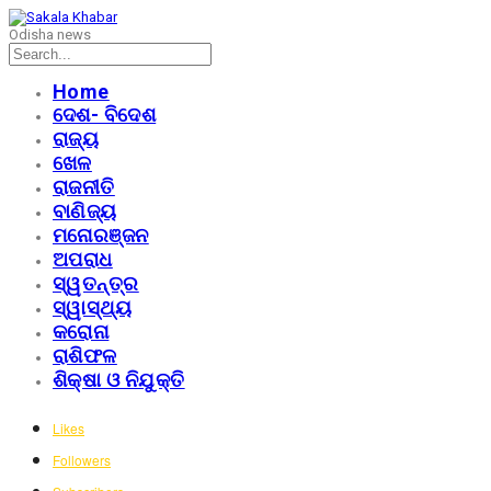
Odisha news
Home
ଦେଶ- ବିଦେଶ
ରାଜ୍ୟ
ଖେଳ
ରାଜନୀତି
ବାଣିଜ୍ୟ
ମନୋରଞ୍ଜନ
ଅପରାଧ
ସ୍ୱତନ୍ତ୍ର
ସ୍ୱାସ୍ଥ୍ୟ
କରୋନା
ରାଶିଫଳ
ଶିକ୍ଷା ଓ ନିଯୁକ୍ତି
Likes
Followers