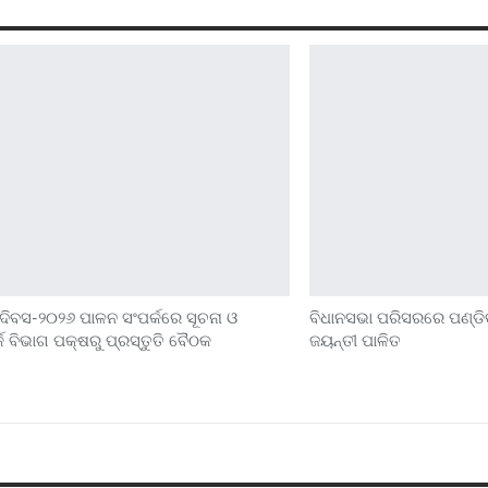
 ଦିବସ-୨୦୨୬ ପାଳନ ସଂପର୍କରେ ସୂଚନା ଓ
ବିଧାନସଭା ପରିସରରେ ପଣ୍ଡି
 ବିଭାଗ ପକ୍ଷରୁ ପ୍ରସ୍ତୁତି ବୈଠକ
ଜୟନ୍ତୀ ପାଳିତ