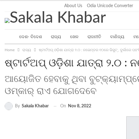
Thursday, August 6, 2026
About Us
Odia Unicode Converter
ଦେଶ- ବିଦେଶ
ରାଜ୍ୟ
ଖେଳ
ରାଜନୀତି
ବାଣିଜ୍ୟ
ମନ
Home
ରାଜ୍ୟ
ଷ୍ଟାର୍ଟଅପ୍ ଓଡ଼ିଶା ଯାତ୍ରା ୨.୦ : ନଭେମ୍ବର ୧୦ରେ ଭିସୁଟ୍‌ , ବୁର୍ଲାରେ ପହଂ
ଷ୍ଟାର୍ଟଅପ୍ ଓଡ଼ିଶା ଯାତ୍ରା ୨.୦ : 
ଆୟୋଜିତ ହେବାକୁ ଥିବା ବୁଟ୍‌କ୍ୟାମ୍ପ୍‌ର
ଓମ୍‌କାର୍ ରାଏ ଯୋଗଦେବେ
On
Nov 8, 2022
By
Sakala Khabar