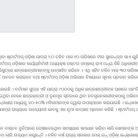
୍ଟାର୍ଟଅପ୍ ଓଡ଼ିଶା ଯାତ୍ରା ୨.୦ ଚଳିତ ମାସ ୧୦ ତାରିଖରେ ବୀର ସୁରେନ୍ଦ୍ର ସାଏ ୟୁନିଭର୍
ର୍ଟଅପ୍ ଓଡ଼ିଶାର କାର୍ଯ୍ୟନିର୍ବାହୀ ଅଧ୍ୟକ୍ଷ ଡକ୍ଟର ଓମ୍‌କାର୍ ରାଏ ଅନ୍ୟ କିଛି ଅଧି
ୁଟ୍‌ରେ ଛାତ୍ରଛାତ୍ରୀମାନଙ୍କୁ ଉତ୍ସାହିତ କରିବେ । ଏଥି ସହିତ ଚଳିତ ମାସ ୩୦ ତାରିଖର
ଇଁ ଅବଗତ କରାଇବେ ତଥା ଷ୍ଟାର୍ଟଅପ୍ ଓଡ଼ିଶା ଅଭିଯାନ ବିଷୟରେ ସୂଚନା ପ୍ରଦାନ କରିବ
 ହୋଇଛି । ବର୍ତମାନ ସୁ୍‌ଦ୍ଧା ଏହି ଯାତ୍ରା ୯୦୦୦ରୁ ଅଧିକ ଛାତ୍ରଛାତ୍ରୀଙ୍କ ପାଖରେ ପହ
ଇଥିବା ବେଳେ ଛାତ୍ରଛାତ୍ରୀ ଓ ତୃଣମୂଳ ସ୍ତରରେ ଥିବା ନବସୃଜନକାରୀଙ୍କଠାରୁ ଅଭିନବ ଚ
ଚିନ୍ତାଧାରା ମଧ୍ୟରୁ ୪୦-୫୦% ମହିଳାମାନଙ୍କ ଦ୍ୱାରା ଉପସ୍ଥାପନ କରାଯାଇଛି । କନ୍ଧମା
ି ଯାତ୍ରା ରାଜ୍ୟରେ ଉଦ୍ୟୋଗୀ ଭାବକୁ ଏକ ନୂଆ ଉତ୍ସାହ ପ୍ରଦାନ କରିଛି । ଷ୍ଟାର୍ଟଅପ୍ ଓ
ାନେ ବାସ୍ତବ ଦୁନିଆରେ ଦେଖାଦେଉଥିବା ସମସ୍ୟାର ସମାଧାନ କରିବା ଲାଗି ସେମାନଙ୍କ ଅ
ିବା ଲାଗି ଉଦ୍ୟମ କରୁଛନ୍ତି । ଚଳିତ ବର୍ଷ ରାଜ୍ୟ ସରକାର ମେକ୍ ଇନ୍ ଓଡ଼ିଶା କନ୍‌କ୍ଲ