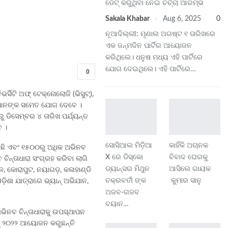
ଡେଟ୍ କରୁଥିବା ନେଇ ଚର୍ଚ୍ଚା ଆରମ୍ଭ
Sakala Khabar
Aug 6, 2025
0
ନୂଆଦିଲ୍ଲୀ: ମୃଣାଲ ଅଗଷ୍ଟ ୧ ତାରିଖରେ
ଏକ ଜନ୍ମଦିନ ପାର୍ଟିର ଆୟୋଜନ
କରିଥିଲେ। ଧନୁଷ ମଧ୍ୟ ଏହି ପାର୍ଟିରେ
ଯୋଗ ଦେଇଥିଲେ। ଏହି ପାର୍ଟିରେ…
0
ସିଟି ଅଫ୍ ଟେକ୍ନୋଲୋଜି (ଭିସୁଟ୍‌),
କାରୀମାନଙ୍କ ସମେତ ଯୋଗ ଦେବେ ।
ୁ ଡିସେମ୍ବର ୪ ତାରିଖ ପର୍ଯ୍ୟନ୍ତ
େ ।
ସୋସିଆଲ ମିଡ଼ିଆ
କାହିଁକି ଅଚାନକ
ଂଚିଛି ଏବଂ ୧୫୦୦ରୁ ଅଧିକ ଅଭିନବ
X ରେ ଡିସ୍କୋ
ବିବାଦ ଘେରକୁ
ିନ୍ତାଧାରା ସଂଗ୍ରହ କରିବା ଲାଗି
ଡ୍ୟାନ୍ସର ମିଥୁନ
ଆସିଲେ ଗାୟକ
ଳ, କୋରାପୁଟ, ନୟାଗଡ଼, କଳାହାଣ୍ଡି
ଚକ୍ରବର୍ତୀ ଙ୍କ
କୁମାର ସାନୁ
ଡ଼ିଶା ଯାତ୍ରାରେ ଭ୍ୟାନ୍ ଅଭିଯାନ,
ଅଜବ-ଗଜବ
ବୟାନ…
ଭିନବ ଚିନ୍ତାଧାରାକୁ ଉପସ୍ଥାପନ
େଭ୍ ୨୦୨୨ ଆୟୋଜନ କରୁଛନ୍ତି