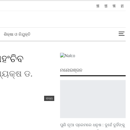
ଶିକ୍ଷା ଓ ନିଯୁକ୍ତି
ପହଂଚିବ
ମନୋରଞ୍ଜନ
ଅଧ୍ୟକ୍ଷ ଡ.
ରାଜ୍ୟ
ପୁଣି ନୂଆ ପ୍ରେମରେ ଧନୁଷ : ଦୁହେଁ ଦୁହିଁଙ୍କୁ