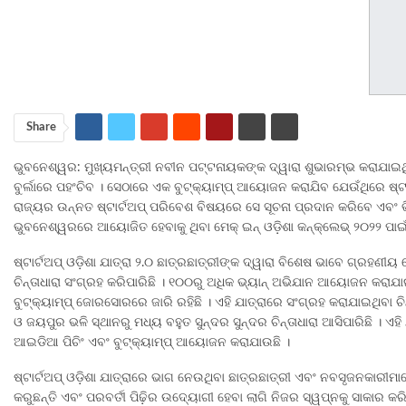
Share
ଭୁବନେଶ୍ୱର: ମୁଖ୍ୟମନ୍ତ୍ରୀ ନବୀନ ପଟ୍ଟନାୟକଙ୍କ ଦ୍ୱାରା ଶୁଭାରମ୍ଭ କରାଯାଇଥିବା ଷ
ବୁର୍ଲାରେ ପହଂଚିବ । ସେଠାରେ ଏକ ବୁଟ୍‌କ୍ୟାମ୍ପ୍ ଆୟୋଜନ କରାଯିବ ଯେଉଁଥିରେ ଷ୍ଟା
ରାଜ୍ୟର ଉନ୍ନତ ଷ୍ଟାର୍ଟଅପ୍ ପରିବେଶ ବିଷୟରେ ସେ ସୂଚନା ପ୍ରଦାନ କରିବେ ଏବଂ ଭିସ
ଭୁବନେଶ୍ୱରରେ ଆୟୋଜିତ ହେବାକୁ ଥିବା ମେକ୍ ଇନ୍ ଓଡ଼ିଶା କନ୍‌କ୍ଲେଭ୍ ୨୦୨୨ ପା
ଷ୍ଟାର୍ଟଅପ୍ ଓଡ଼ିଶା ଯାତ୍ରା ୨.୦ ଛାତ୍ରଛାତ୍ରୀଙ୍କ ଦ୍ୱାରା ବିଶେଷ ଭାବେ ଗ୍ରହଣୀୟ
ଚିନ୍ତାଧାରା ସଂଗ୍ରହ କରିପାରିଛି । ୧୦୦ରୁ ଅଧିକ ଭ୍ୟାନ୍ ଅଭିଯାନ ଆୟୋଜନ କରାଯା
ବୁଟ୍‌କ୍ୟାମ୍ପ୍ ଜୋରସୋରରେ ଜାରି ରହିଛି । ଏହି ଯାତ୍ରାରେ ସଂଗ୍ରହ କରାଯାଇଥିବା 
ଓ ଜୟପୁର ଭଳି ସ୍ଥାନରୁ ମଧ୍ୟ ବହୁତ ସୁନ୍ଦର ସୁନ୍ଦର ଚିନ୍ତାଧାରା ଆସିପାରିଛି । ଏହ
ଆଇଡିଆ ପିଚିଂ ଏବଂ ବୁଟ୍‌କ୍ୟାମ୍ପ୍ ଆୟୋଜନ କରାଯାଉଛି ।
ଷ୍ଟାର୍ଟଅପ୍ ଓଡ଼ିଶା ଯାତ୍ରାରେ ଭାଗ ନେଉଥିବା ଛାତ୍ରଛାତ୍ରୀ ଏବଂ ନବସୃଜନକାରୀମ
କରୁଛନ୍ତି ଏବଂ ପରବର୍ତୀ ପିଢ଼ିର ଉଦ୍ୟୋଗୀ ହେବା ଲାଗି ନିଜର ସ୍ୱପ୍ନକୁ ସାକାର କର