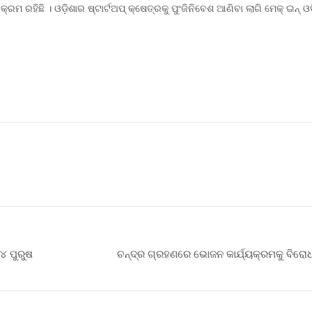
ମ ରହିଛି । ଓଡ଼ିଶାର ଷ୍ଟାର୍ଟଅପ୍ କ୍ଷେତ୍ରକୁ ପୁଂଜିନିବେଶ ଆଣିବା ଲାଗି ମେକ୍ ଇନ୍ ଓଡ଼
୪ ପୁରୁଷ
ଚନ୍ଦ୍ର ଗ୍ରହଣରେ ଭୋଜନ କାର୍ଯ୍ୟକ୍ରମକୁ ବିରୋଧ