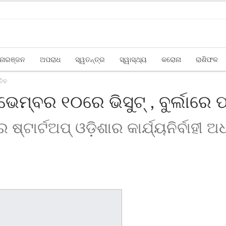
ୋରଞ୍ଜନ
ଅପରାଧ
ସ୍ୱତନ୍ତ୍ର
ସ୍ୱାସ୍ଥ୍ୟ
କରୋନା
ରାଶିଫଳ
ଚିବ
ନଭେମ୍ବର ୧୦ରେ ଭିସୁଟ୍‌ , ବୁର୍ଲାରେ 
େ ଷ୍ଟାର୍ଟଅପ୍ ଓଡ଼ିଶାର କାର୍ଯ୍ୟନିର୍ବାହୀ 