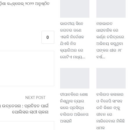
ିଶା କନ୍‌କ୍ଲେଭ୍ ୨୦୨୨ ଅନୁଷ୍ଠିତ
ଭାରତୀୟ ସିନେ
ମହାଭାରତ
ଜଗତର ଜଣେ
ଧାରାବାହିକ ରେ
0
ଏଭଳି ନିର୍ଦେଶକ
କର୍ଣ୍ଣ ଚରିତ୍ରରେ
ଯିଏକି ନିଜ
ଅଭିନୟ କରୁଥିବା
କ୍ୟାରିଅର ରେ
ପଙ୍କଜ ଧୀର ୬୮
ଗୋଟିଏ ମଧ୍ୟ…
ବର୍ଷ…
ଦୀପାବଳିରେ ଶେଷ
ବଲିଉଡ କଳାକାର
NEXT POST
ନିଶ୍ୱାସ ତ୍ୟାଗ
ଓ ବିଜେପି ସାଂସଦ
 ଉତ୍ତେଜନା : ପ୍ରତିହତ ପାଇଁ
କଲେ ପ୍ରସିଦ୍ଧ
ରବି କିଶନ ଙ୍କୁ
ପୋଲିସର ଲାଠୀ ଚାଳନା
ବଲିଉଡ ଅଭିନେତା
ଜୀବନ ରେ
ଅସରାନି
ମାରିଦେବାର ମିଳିଛି
ଧମକ