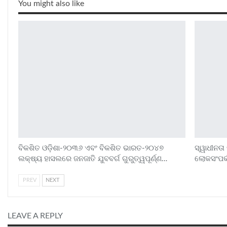
You might also like
ବିକଶିତ ଓଡ଼ିଶା-୨୦୩୬ ଏବଂ ବିକଶିତ ଭାରତ-୨୦୪୭
ସ୍ୱାଧୀନତା
ଲକ୍ଷ୍ୟ ହାସଲରେ ଜନଜାତି ଯୁବବର୍ଗ ଗୁରୁତ୍ୱପୂର୍ଣ୍ଣ…
ଲୋକସଂପର୍କ
PREV
NEXT
LEAVE A REPLY