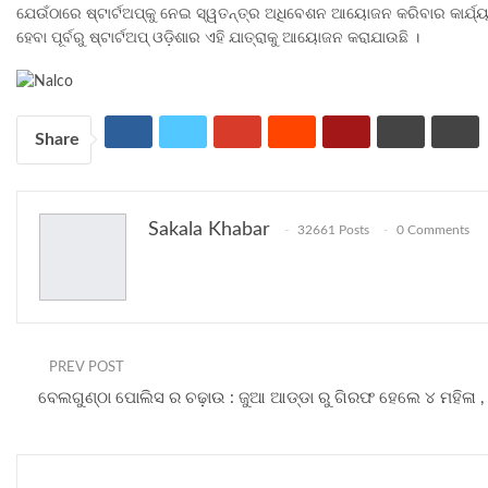
ଯେଉଁଠାରେ ଷ୍ଟାର୍ଟଅପ୍‌କୁ ନେଇ ସ୍ୱତନ୍ତ୍ର ଅଧିବେଶନ ଆୟୋଜନ କରିବାର କାର୍ଯ୍ୟକ୍ର
ହେବା ପୂର୍ବରୁ ଷ୍ଟାର୍ଟଅପ୍ ଓଡ଼ିଶାର ଏହି ଯାତ୍ରାକୁ ଆୟୋଜନ କରାଯାଉଛି ।
Share
Sakala Khabar
32661 Posts
0 Comments
PREV POST
ବେଲଗୁଣ୍ଠା ପୋଲିସ ର ଚଢ଼ାଉ : ଜୁଆ ଆଡ୍ଡା ରୁ ଗିରଫ ହେଲେ ୪ ମହିଳା , 