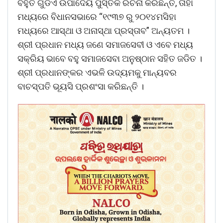
ବହୁତ ଗୁଡିଏ ଉପାଦେୟ ପୁସ୍ତକ ରଚନା କରିଛନ୍ତି, ତାହା
ମଧ୍ୟରେ ବିଧାନସଭାରେ “୧୯୩୭ ରୁ ୨୦୧୪ମସିହା
ମଧ୍ୟରେ ଆସ୍ଥା ଓ ଅନାସ୍ଥା ପ୍ରସ୍ତାବ” ଅନ୍ୟତମ ।
ଶ୍ରୀ ପ୍ରଧାନ ମଧ୍ୟ ଜଣେ ସମାଜସେବୀ ଓ ଏବେ ମଧ୍ୟ
ସକ୍ରିୟ ଭାବେ ବହୁ ସମାଜସେବା ଅନୁଷ୍ଠାନ ସହିତ ଜଡିତ ।
ଶ୍ରୀ ପ୍ରଧାନଙ୍କର ଏଭଳି ଉଦ୍ୟମକୁ ମାନ୍ୟବର
ବାଚସ୍ପତି ଭୂୟସି ପ୍ରଶଂସା କରିଛନ୍ତି ।