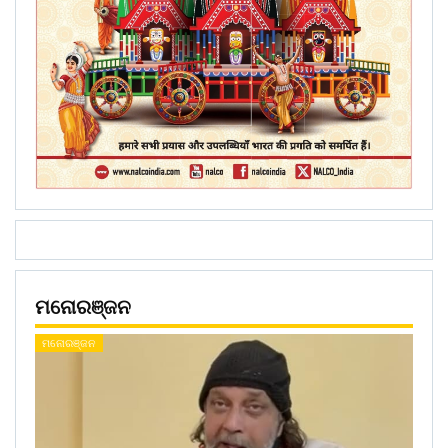
ମନୋରଞ୍ଜନ
ମନୋରଞ୍ଜନ