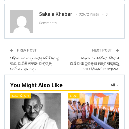
Sakala Khabar
32672 Posts
0
Comments
PREV POST
NEXT POST
ମହିଳା ଭୋଟବ୍ୟାଙ୍କ୍ କମିଯିବାରୁ
କନ୍ଧମାଳ-ବୌଦ୍ଧ ଜିଲ୍ଲା
ଭୟ ଘାରିଛି ନବୀନ ବାବୁଙ୍କୁ :
ଆଦିବାସୀ ସୁରକ୍ଷା ମଞ୍ଚ ପକ୍ଷରୁ
ଉର୍ମିଳା ମହାପାତ୍ର
ମାଓ ବିରୋଧୀ ପୋଷ୍ଟର
You Might Also Like
All
ଦେଶ- ବିଦେଶ
ରାଜ୍ୟ