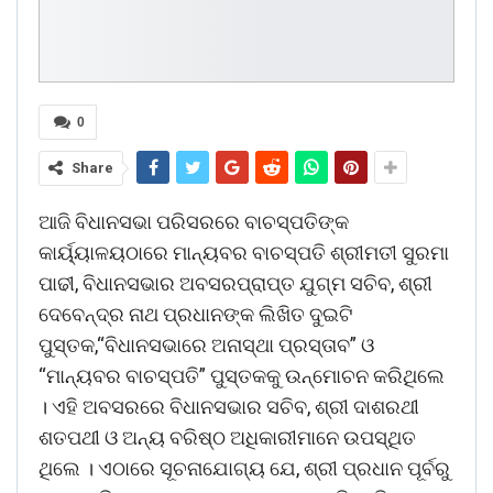
0
Share
ଆଜି ବିଧାନସଭା ପରିସରରେ ବାଚସ୍ପତିଙ୍କ
କାର୍ୟ୍ୟାଳୟଠାରେ ମାନ୍ୟବର ବାଚସ୍ପତି ଶ୍ରୀମତୀ ସୁରମା
ପାଢୀ, ବିଧାନସଭାର ଅବସରପ୍ରାପ୍ତ ଯୁଗ୍ମ ସଚିବ, ଶ୍ରୀ
ଦେବେନ୍ଦ୍ର ନାଥ ପ୍ରଧାନଙ୍କ ଲିଖିତ ଦୁଇଟି
ପୁସ୍ତକ,“ବିଧାନସଭାରେ ଅନାସ୍ଥା ପ୍ରସ୍ତାବ” ଓ
“ମାନ୍ୟବର ବାଚସ୍ପତି” ପୁସ୍ତକକୁ ଉନ୍ମୋଚନ କରିଥିଲେ
। ଏହି ଅବସରରେ ବିଧାନସଭାର ସଚିବ, ଶ୍ରୀ ଦାଶରଥୀ
ଶତପଥୀ ଓ ଅନ୍ୟ ବରିଷ୍ଠ ଅଧିକାରୀମାନେ ଉପସ୍ଥିତ
ଥିଲେ । ଏଠାରେ ସୂଚନାଯୋଗ୍ୟ ଯେ, ଶ୍ରୀ ପ୍ରଧାନ ପୂର୍ବରୁ