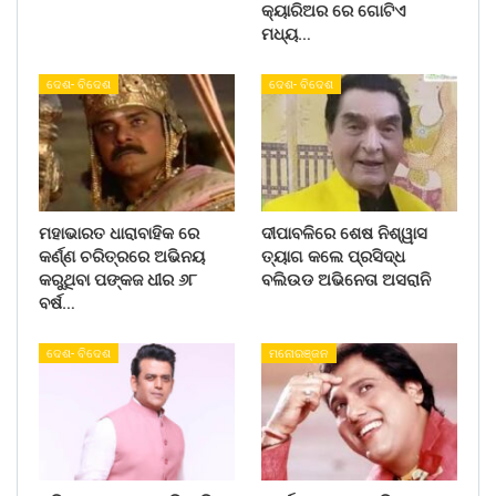
କ୍ୟାରିଅର ରେ ଗୋଟିଏ
ମଧ୍ୟ…
ଦେଶ- ବିଦେଶ
ଦେଶ- ବିଦେଶ
ମହାଭାରତ ଧାରାବାହିକ ରେ
ଦୀପାବଳିରେ ଶେଷ ନିଶ୍ୱାସ
କର୍ଣ୍ଣ ଚରିତ୍ରରେ ଅଭିନୟ
ତ୍ୟାଗ କଲେ ପ୍ରସିଦ୍ଧ
କରୁଥିବା ପଙ୍କଜ ଧୀର ୬୮
ବଲିଉଡ ଅଭିନେତା ଅସରାନି
ବର୍ଷ…
ଦେଶ- ବିଦେଶ
ମନୋରଞ୍ଜନ