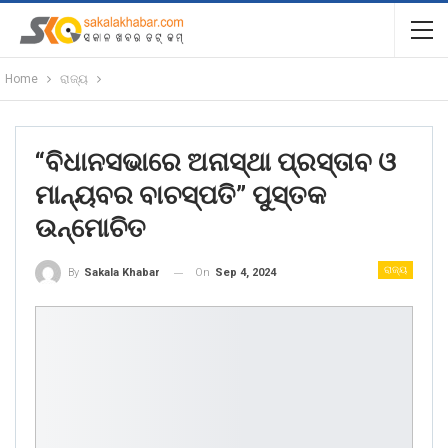
Home
ରାଜ୍ୟ
“ବିଧାନସଭାରେ ଅନାସ୍ଥା ପ୍ରସ୍ତାବ ଓ
ମାନ୍ୟବର ବାଚସ୍ପତି” ପୁସ୍ତକ
ଉନ୍ମୋଚିତ
ରାଜ୍ୟ
On
Sep 4, 2024
By
Sakala Khabar