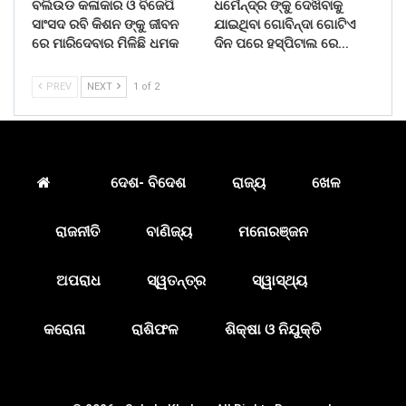
ବଲିଉଡ କଳାକାର ଓ ବିଜେପି
ଧର୍ମେନ୍ଦ୍ର ଙ୍କୁ ଦେଖିବାକୁ
ସାଂସଦ ରବି କିଶନ ଙ୍କୁ ଜୀବନ
ଯାଇଥିବା ଗୋବିନ୍ଦା ଗୋଟିଏ
ରେ ମାରିଦେବାର ମିଳିଛି ଧମକ
ଦିନ ପରେ ହସ୍ପିଟାଲ ରେ…
PREV
NEXT
1 of 2
ଦେଶ- ବିଦେଶ
ରାଜ୍ୟ
ଖେଳ
ରାଜନୀତି
ବାଣିଜ୍ୟ
ମନୋରଞ୍ଜନ
ଅପରାଧ
ସ୍ୱତନ୍ତ୍ର
ସ୍ୱାସ୍ଥ୍ୟ
କରୋନା
ରାଶିଫଳ
ଶିକ୍ଷା ଓ ନିଯୁକ୍ତି