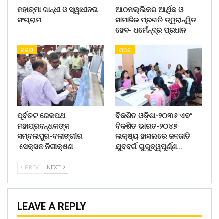
ମହାତ୍ମା ଗାନ୍ଧୀ ଓ ସ୍ୱାଧୀନତା
ଆଠମଲ୍ଲିକର ଆର୍ଥିକ ଓ
ସଂଗ୍ରାମ
ସାମାଜିକ ପ୍ରଗତି ତ୍ୱରାନ୍ୱିତ
ହେବ- ଧର୍ମେନ୍ଦ୍ର ପ୍ରଧାନ
ରାଜ୍ୟ
ରାଜ୍ୟ
ପୂର୍ବତଟ ରେଳପଥ
ବିକଶିତ ଓଡ଼ିଶା-୨୦୩୬ ଏବଂ
ମହାପ୍ରବନ୍ଧକଙ୍କ
ବିକଶିତ ଭାରତ-୨୦୪୭
ସମ୍ବଲପୁର-ବଲାଙ୍ଗୀର
ଲକ୍ଷ୍ୟ ହାସଲରେ ଜନଜାତି
ସେକ୍ସନ ନିରୀକ୍ଷଣ
ଯୁବବର୍ଗ ଗୁରୁତ୍ୱପୂର୍ଣ୍ଣ…
PREV
NEXT
LEAVE A REPLY