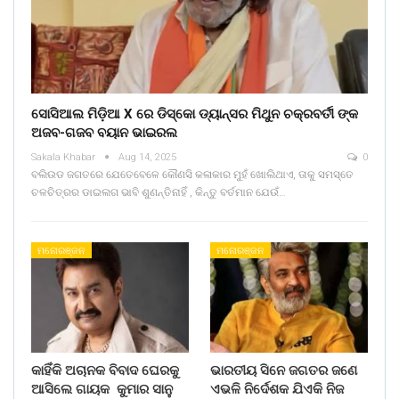
ସୋସିଆଲ ମିଡ଼ିଆ X ରେ ଡିସ୍କୋ ଡ୍ୟାନ୍ସର ମିଥୁନ ଚକ୍ରବର୍ତୀ ଙ୍କ
ଅଜବ-ଗଜବ ବୟାନ ଭାଇରଲ
Sakala Khabar
Aug 14, 2025
0
ବଲିଉଡ ଜଗତରେ ଯେତେବେଳେ କୌଣସି କଳାକାର ମୁହଁ ଖୋଲିଥାଏ, ତାକୁ ସମସ୍ତେ
ଚଳଚିତ୍ରର ଡାଇଲଗ ଭାବି ଶୁଣନ୍ତିନାହିଁ , କିନ୍ତୁ ବର୍ତମାନ ଯେଉଁ…
ମନୋରଞ୍ଜନ
ମନୋରଞ୍ଜନ
କାହିଁକି ଅଚାନକ ବିବାଦ ଘେରକୁ
ଭାରତୀୟ ସିନେ ଜଗତର ଜଣେ
ଆସିଲେ ଗାୟକ କୁମାର ସାନୁ
ଏଭଳି ନିର୍ଦେଶକ ଯିଏକି ନିଜ