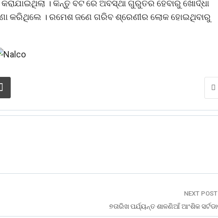
କରାଯାଇଥିଲା । କିନ୍ତୁ ବଟ ରେ ଅବସ୍ଥା ଗୁରୁତର ହେବାରୁ ଖୋର୍ଦ୍ଧା
ଘୋଷଣା କରିଥିଲେ । ରମେଶ ଜଣେ ଗରିବ ଶ୍ରେଣୀର ଲୋକ ହୋଇଥିବାରୁ
NEXT POS
୭ତାରିଖ ପର୍ଯ୍ୟନ୍ତ ଶାଳଣିଆଁ ଆଂଶିକ ସର୍ଟ