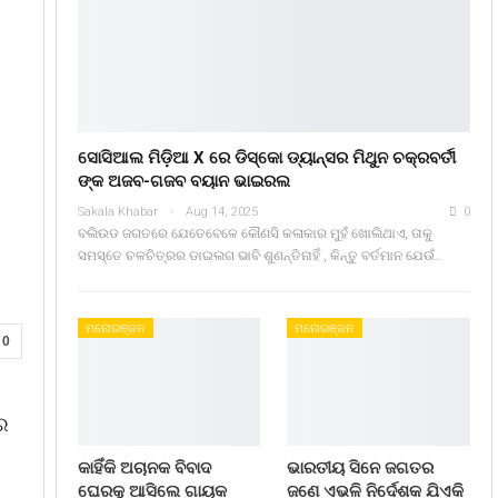
ସୋସିଆଲ ମିଡ଼ିଆ X ରେ ଡିସ୍କୋ ଡ୍ୟାନ୍ସର ମିଥୁନ ଚକ୍ରବର୍ତୀ
ଙ୍କ ଅଜବ-ଗଜବ ବୟାନ ଭାଇରଲ
Sakala Khabar
Aug 14, 2025
0
ବଲିଉଡ ଜଗତରେ ଯେତେବେଳେ କୌଣସି କଳାକାର ମୁହଁ ଖୋଲିଥାଏ, ତାକୁ
ସମସ୍ତେ ଚଳଚିତ୍ରର ଡାଇଲଗ ଭାବି ଶୁଣନ୍ତିନାହିଁ , କିନ୍ତୁ ବର୍ତମାନ ଯେଉଁ…
ମନୋରଞ୍ଜନ
ମନୋରଞ୍ଜନ
0
ର
କାହିଁକି ଅଚାନକ ବିବାଦ
ଭାରତୀୟ ସିନେ ଜଗତର
ଘେରକୁ ଆସିଲେ ଗାୟକ
ଜଣେ ଏଭଳି ନିର୍ଦେଶକ ଯିଏକି