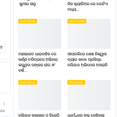
କୁମାର ସାନୁ
ନିଜ କ୍ୟାରିଅର ରେ ଗୋଟିଏ
ମଧ୍ୟ…
ଦେଶ- ବିଦେଶ
ଦେଶ- ବିଦେଶ
0
ମହାଭାରତ ଧାରାବାହିକ ରେ
ଦୀପାବଳିରେ ଶେଷ ନିଶ୍ୱାସ
କର୍ଣ୍ଣ ଚରିତ୍ରରେ ଅଭିନୟ
ତ୍ୟାଗ କଲେ ପ୍ରସିଦ୍ଧ
କରୁଥିବା ପଙ୍କଜ ଧୀର ୬୮
ବଲିଉଡ ଅଭିନେତା ଅସରାନି
ବର୍ଷ…
ଦେଶ- ବିଦେଶ
ମନୋରଞ୍ଜନ
T
ଡାଉନ
ବଲିଉଡ କଳାକାର ଓ ବିଜେପି
ଧର୍ମେନ୍ଦ୍ର ଙ୍କୁ ଦେଖିବାକୁ