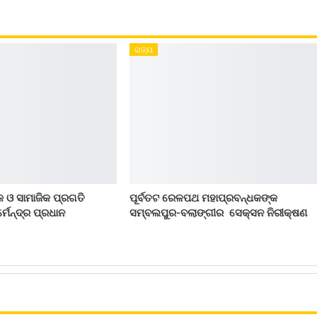
ରାଜ୍ୟ
 ଓ ସାମାଜିକ ପ୍ରଗତି
ପୂର୍ବତଟ ରେଳପଥ ମହାପ୍ରବନ୍ଧକଙ୍କ
୍ମେନ୍ଦ୍ର ପ୍ରଧାନ
ସମ୍ବଲପୁର-ବଲାଙ୍ଗୀର ସେକ୍ସନ ନିରୀକ୍ଷଣ