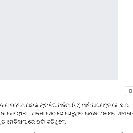
ଡ ର ରମେଶ ନାୟକ ଙ୍କ ଝିଅ ଅନିମା (୧୧) ଆଜି ଅପରାହ୍ନ ରେ ସାପ
ଦା ହୋଇଥିଲା । ଅନିମା ସେଠାରେ ଖେଳୁଥିବା ବେଳେ ଏକ ନାଗ ସାପ ତା
ର ମେଡିକାଲ ରେ ଭର୍ତୀ କରିଥିଲେ ।