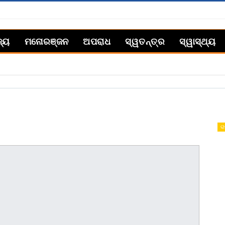
ଜ୍ୟ
ମନୋରଞ୍ଜନ
ଅପରାଧ
ସ୍ୱତନ୍ତ୍ର
ସ୍ୱାସ୍ଥ୍ୟ
ରା