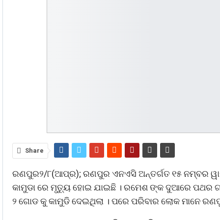
Share
ରଣପୁର୨/୮(ଆପ୍ର); ରଣପୁର ଏନଏସି ଅନ୍ତର୍ଗତ ୧୫ ନମ୍ବର ୱା
କାମୁଡା ରେ ମୃତୁ୍ୟ ହୋଇ ଯାଇଛି । ରମେଶ ଙ୍କ ଦୁଆରେ ପଥର ଗ
୨ ଗୋଡ କୁ କାମୁଡି ଦେଇଥିଲା । ପରେ ପରିବାର ଲୋକ ମାନେ ରଣପୁ