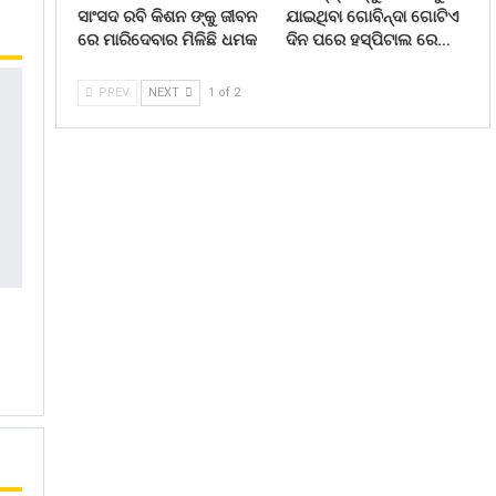
ସାଂସଦ ରବି କିଶନ ଙ୍କୁ ଜୀବନ
ଯାଇଥିବା ଗୋବିନ୍ଦା ଗୋଟିଏ
ରେ ମାରିଦେବାର ମିଳିଛି ଧମକ
ଦିନ ପରେ ହସ୍ପିଟାଲ ରେ…
PREV
NEXT
1 of 2