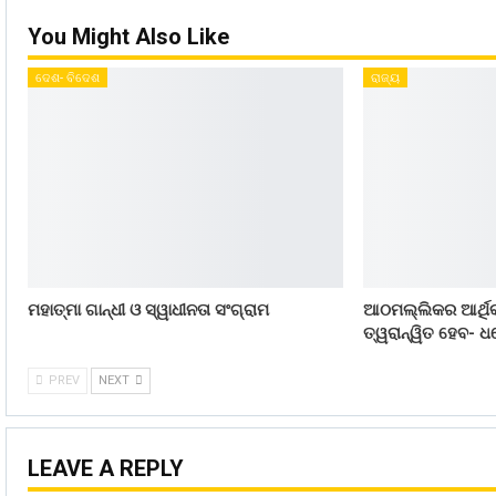
You Might Also Like
ଦେଶ- ବିଦେଶ
ରାଜ୍ୟ
ମହାତ୍ମା ଗାନ୍ଧୀ ଓ ସ୍ୱାଧୀନତା ସଂଗ୍ରାମ
ଆଠମଲ୍ଲିକର ଆର୍ଥିକ
ତ୍ୱରାନ୍ୱିତ ହେବ- ଧର
PREV
NEXT
LEAVE A REPLY