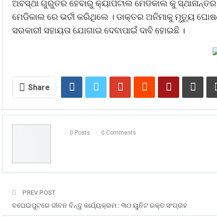
ଅବସ୍ଥା ଗୁରୁତର ହେବାରୁ କ୍ୟାପିଟାଲ ମେଡିକାଲ କୁ ସ୍ଥାନାନ୍ତର 
ମେଡିକାଲ ରେ ଭର୍ତୀ କରିଥିଲେ । ଡାକ୍ତର ଅନିମାକୁ ମୃତ୍ୟୁ 
ସରକାରୀ ସହାୟତା ଯୋଗାଇ ଦେବାପାଇଁ ଦାବି ହୋଇଛି ।
Share
0 Posts
0 Comments
PREV POST
ବଘେଇପୁଟରେ ଜୀବନ ବିନ୍ଦୁ କାର୍ଯ୍ୟକ୍ରମ : ୩୦ ୟୁନିଟ ରକ୍ତ ସଂଗ୍ରହ