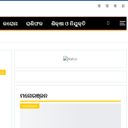
କରୋନା
ରାଶିଫଳ
ଶିକ୍ଷା ଓ ନିଯୁକ୍ତି
ଜ୍ୟ
ମନୋରଞ୍ଜନ
ମନୋରଞ୍ଜନ