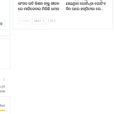
ସାଂସଦ ରବି କିଶନ ଙ୍କୁ ଜୀବନ
ଯାଇଥିବା ଗୋବିନ୍ଦା ଗୋଟିଏ
ରେ ମାରିଦେବାର ମିଳିଛି ଧମକ
ଦିନ ପରେ ହସ୍ପିଟାଲ ରେ…
PREV
NEXT
1 of 2
0
T
ନ୍ତା
କାଶ
hor