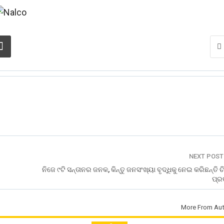
NEXT POS
ନିଜେ ୯ଟି ସନ୍ତାନର ଜନକ, କିନ୍ତୁ ଜନସଂଖ୍ୟା ବୃଦ୍ଧିକୁ ନେଇ କରିଛନ୍ତି ଚି
ପ୍ର
More From Aut