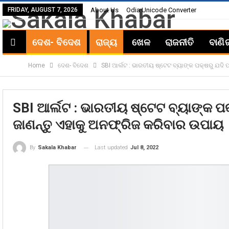
FRIDAY, AUGUST 7, 2026
About Us
Odia Unicode Converter
ଦେଶ- ବିଦେଶ
ରାଜ୍ୟ
ଖେଳ
ରାଜନୀତି
ବାଣି
Home
ଦେଶ- ବିଦେଶ
SBI ଆର୍ଲଟ : ଭାରତୀୟ ଷ୍ଟେଟ ବ୍ୟାଙ୍କ ପକ୍ଷରୁ ଯଦି
SBI ଆର୍ଲଟ : ଭାରତୀୟ ଷ୍ଟେଟ ବ୍ୟାଙ୍କ ପ
ଜାଣନ୍ତୁ ଏହାକୁ ଅନଫ୍ରିଜ କରିବାର ଉପାୟ
Last updated
Jul 8, 2022
By
Sakala Khabar