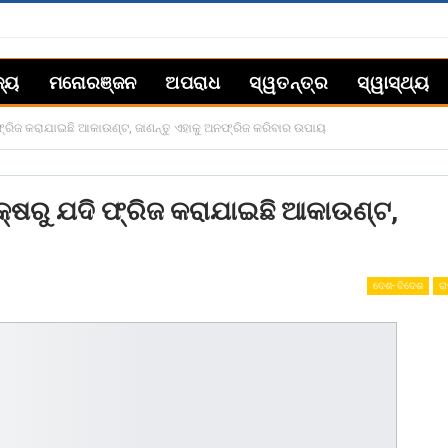
ଜ୍ୟ
ମନୋରଞ୍ଜନ
ଅପରାଧ
ସ୍ୱତନ୍ତ୍ର
ସ୍ୱାସ୍ଥ୍ୟ
 ଫ୍ରିଜ କରାଯାଇଛି ଆକାଉଣ୍ଟ, ଜାଣନ୍ତୁ ଏହାକୁ ଅନଫ୍ରିଜ କରିବାର ଉପାୟ
କ୍ଷରୁ ଯଦି ଫ୍ରିଜ କରାଯାଇଛି ଆକାଉଣ୍ଟ,
ଦେଶ- ବିଦେଶ
ରା