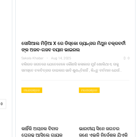
ସୋସିଆଲ ମିଡ଼ିଆ X ରେ ଡିସ୍କୋ ଡ୍ୟାନ୍ସର ମିଥୁନ ଚକ୍ରବର୍ତୀ
ଙ୍କ ଅଜବ-ଗଜବ ବୟାନ ଭାଇରଲ
Sakala Khabar
Aug 14, 2025
0
ବଲିଉଡ ଜଗତରେ ଯେତେବେଳେ କୌଣସି କଳାକାର ମୁହଁ ଖୋଲିଥାଏ, ତାକୁ
ସମସ୍ତେ ଚଳଚିତ୍ରର ଡାଇଲଗ ଭାବି ଶୁଣନ୍ତିନାହିଁ , କିନ୍ତୁ ବର୍ତମାନ ଯେଉଁ…
ମନୋରଞ୍ଜନ
ମନୋରଞ୍ଜନ
0
କାହିଁକି ଅଚାନକ ବିବାଦ
ଭାରତୀୟ ସିନେ ଜଗତର
ଘେରକୁ ଆସିଲେ ଗାୟକ
ଜଣେ ଏଭଳି ନିର୍ଦେଶକ ଯିଏକି