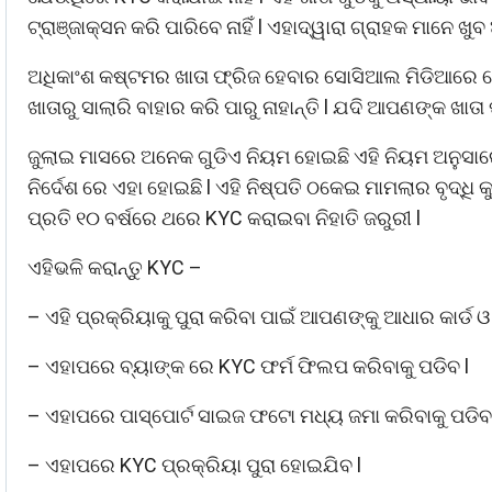
ଟ୍ରାଞ୍ଜାକ୍ସନ କରି ପାରିବେ ନାହିଁ l ଏହାଦ୍ୱାରା ଗ୍ରାହକ ମାନେ ଖୁ
ଅଧିକାଂଶ କଷ୍ଟମର ଖାତା ଫ୍ରିଜ ହେବାର ସୋସିଆଲ ମିଡିଆରେ ସେ
ଖାତାରୁ ସାଲାରି ବାହାର କରି ପାରୁ ନାହାନ୍ତି l ଯଦି ଆପଣଙ୍କ ଖାତ
ଜୁଲାଇ ମାସରେ ଅନେକ ଗୁଡିଏ ନିୟମ ହୋଇଛି ଏହି ନିୟମ ଅନୁସାରେ ବ
ନିର୍ଦେଶ ରେ ଏହା ହୋଇଛି l ଏହି ନିଷ୍ପତି ଠକେଇ ମାମଲାର ବୃଦ୍ଧ
ପ୍ରତି ୧୦ ବର୍ଷରେ ଥରେ KYC କରାଇବା ନିହାତି ଜରୁରୀ l
ଏହିଭଳି କରାନ୍ତୁ KYC –
– ଏହି ପ୍ରକ୍ରିୟାକୁ ପୁରା କରିବା ପାଇଁ ଆପଣଙ୍କୁ ଆଧାର କାର୍ଡ ଓ 
– ଏହାପରେ ବ୍ୟାଙ୍କ ରେ KYC ଫର୍ମ ଫିଲପ କରିବାକୁ ପଡିବ l
– ଏହାପରେ ପାସ୍ପୋର୍ଟ ସାଇଜ ଫଟୋ ମଧ୍ୟ ଜମା କରିବାକୁ ପଡିବ 
– ଏହାପରେ KYC ପ୍ରକ୍ରିୟା ପୁରା ହୋଇଯିବ l