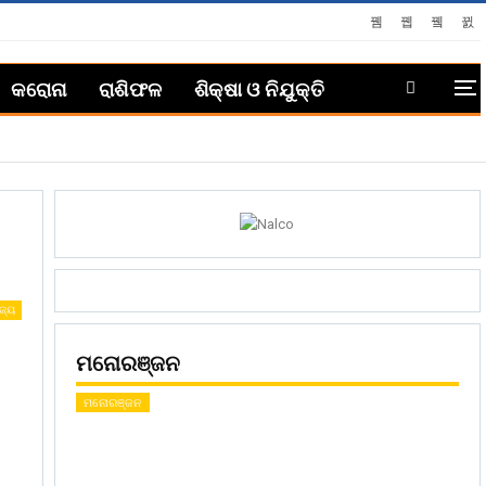
କରୋନା
ରାଶିଫଳ
ଶିକ୍ଷା ଓ ନିଯୁକ୍ତି
ଜ୍ୟ
ମନୋରଞ୍ଜନ
ମନୋରଞ୍ଜନ