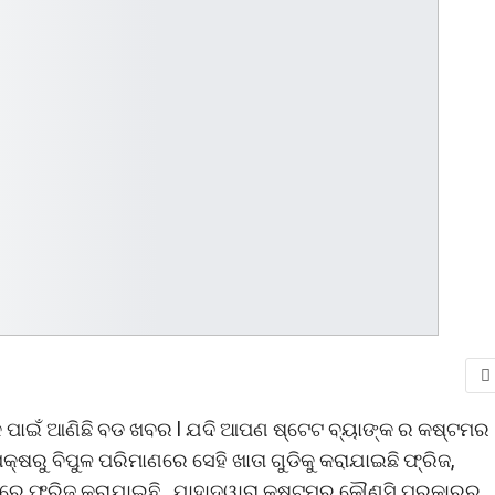
୍କ ପାଇଁ ଆଣିଛି ବଡ ଖବର l ଯଦି ଆପଣ ଷ୍ଟେଟ ବ୍ୟାଙ୍କ ର କଷ୍ଟମର
୍ଷରୁ ବିପୁଳ ପରିମାଣରେ ସେହି ଖାତା ଗୁଡିକୁ କରାଯାଇଛି ଫ୍ରିଜ,
ଭାବରେ ଫ୍ରିଜ କରାଯାଇଛି , ଯାହାଦ୍ୱାରା କଷ୍ଟମର କୌଣସି ପ୍ରକାରର