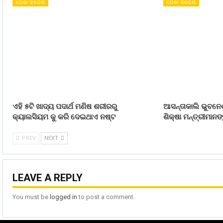
ଦେଶ- ବିଦେଶ
ଦେଶ- ବିଦେଶ
ଏହି ୫ଟି ଖାଦ୍ୟ ପଦାର୍ଥ ମଣିଷ ଶରୀରରୁ
ଆସନ୍ତାକାଲି ଭୁବନେ
କ୍ୟାଲସିୟମ କୁ କରି ଦେଇଥାଏ ନଷ୍ଟ
ଶିକ୍ଷା ମନ୍ତ୍ରୀମା
PREV
NEXT
LEAVE A REPLY
You must be
logged in
to post a comment.