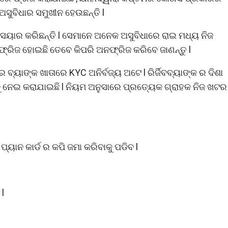
ବ ଅସୁବିଧାର ସମୁଖୀନ ହେଉଛନ୍ତି l
ୟାର କରିଛନ୍ତି l ସେମାନେ ଅନେକ ଅସୁବିଧାରେ ରାଇ ମଧ୍ୟ ନିଜ
ା ଫ୍ରିଜ ହୋଇଛି ତେବେ କିପରି ଅନଫ୍ରିଜ କରିବେ ଜାଣନ୍ତୁ l
୍ୟାଙ୍କ ଖାତାରେ KYC ଅନିର୍ବଜ୍ୟ ଅଟେ l ରିର୍ଜିବବ୍ୟାଙ୍କ ର ଦିଶା
ି କୁ ନେଇ କରାଯାଇଛି l ନିୟମ ଅନୁସାରେ ପ୍ରତ୍ୟେକ ଗ୍ରାହକ ନିଜ ଖଟର
ପ୍ୟାନ କାର୍ଡ ର କପି ଜମା କରିବାକୁ ପଡିବ l
l