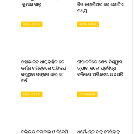
କୁମାର ସାନୁ
ନିଜ କ୍ୟାରିଅର ରେ ଗୋଟିଏ
ମଧ୍ୟ…
ଦେଶ- ବିଦେଶ
ଦେଶ- ବିଦେଶ
ମହାଭାରତ ଧାରାବାହିକ ରେ
ଦୀପାବଳିରେ ଶେଷ ନିଶ୍ୱାସ
କର୍ଣ୍ଣ ଚରିତ୍ରରେ ଅଭିନୟ
ତ୍ୟାଗ କଲେ ପ୍ରସିଦ୍ଧ
କରୁଥିବା ପଙ୍କଜ ଧୀର ୬୮
ବଲିଉଡ ଅଭିନେତା ଅସରାନି
ବର୍ଷ…
ଦେଶ- ବିଦେଶ
ମନୋରଞ୍ଜନ
ବଲିଉଡ କଳାକାର ଓ ବିଜେପି
ଧର୍ମେନ୍ଦ୍ର ଙ୍କୁ ଦେଖିବାକୁ