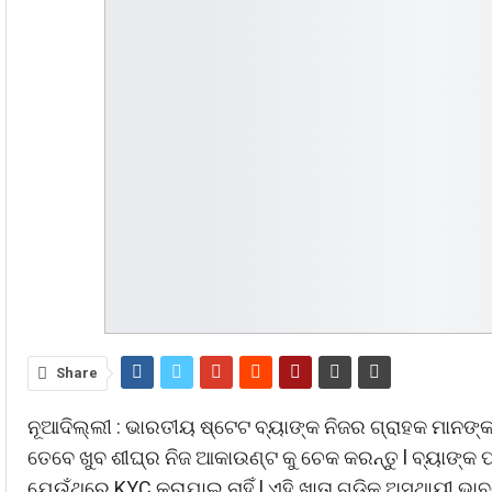
Share
ନୂଆଦିଲ୍ଲୀ : ଭାରତୀୟ ଷ୍ଟେଟ ବ୍ୟାଙ୍କ ନିଜର ଗ୍ରାହକ ମାନଙ
ତେବେ ଖୁବ ଶୀଘ୍ର ନିଜ ଆକାଉଣ୍ଟ କୁ ଚେକ କରନ୍ତୁ l ବ୍ୟାଙ୍କ ପକ
ଯେଉଁଥିରେ KYC କରାଯାଇ ନାହିଁ l ଏହି ଖାତା ଗୁଡିକୁ ଅସ୍ଥାୟୀ 