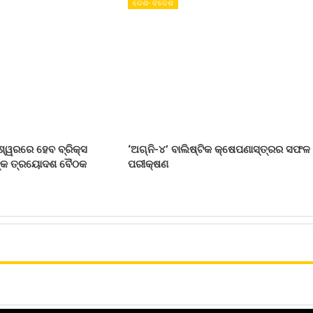
ଦେଶ- ବିଦେଶ
ଶ୍ୱରରେ ହେବ ବ୍ରିକ୍ସ
‘ଅଗ୍ନି-୪’ ବାଲିଷ୍ଟିକ କ୍ଷେପଣାସ୍ତ୍ରର ସଫଳ
ନଙ୍କ ତ୍ରୟୋଦଶ ବୈଠକ
ପରୀକ୍ଷଣ