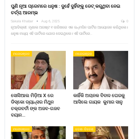
ପୁଣି ନୂଆ ପ୍ରେମରେ ଧନୁଷ : ଦୁହେଁ ଦୁହିଁଙ୍କୁ ଡେଟ୍ କରୁଥିବା ନେଇ
ଚର୍ଚ୍ଚା ଆରମ୍ଭ
Sakala Khabar
Aug 6, 2025
0
ନୂଆଦିଲ୍ଲୀ: ମୃଣାଲ ଅଗଷ୍ଟ ୧ ତାରିଖରେ ଏକ ଜନ୍ମଦିନ ପାର୍ଟିର ଆୟୋଜନ କରିଥିଲେ।
ଧନୁଷ ମଧ୍ୟ ଏହି ପାର୍ଟିରେ ଯୋଗ ଦେଇଥିଲେ। ଏହି ପାର୍ଟିରେ…
ମନୋରଞ୍ଜନ
ମନୋରଞ୍ଜନ
ସୋସିଆଲ ମିଡ଼ିଆ X ରେ
କାହିଁକି ଅଚାନକ ବିବାଦ ଘେରକୁ
ଡିସ୍କୋ ଡ୍ୟାନ୍ସର ମିଥୁନ
ଆସିଲେ ଗାୟକ କୁମାର ସାନୁ
ଚକ୍ରବର୍ତୀ ଙ୍କ ଅଜବ-ଗଜବ
ବୟାନ…
ମନୋରଞ୍ଜନ
ଦେଶ- ବିଦେଶ