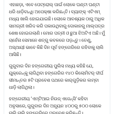
ଏହାଛଡ଼ା, ଏବେ ପେଟ୍ରୋଲ୍‌ ପାଇଁ ଲୋକେ ଘଣ୍ଟା ଘଣ୍ଟା
ଧରି ଧାଡ଼ିବାନ୍ଧି ଅପେକ୍ଷା କରିଛନ୍ତି। ବ୍ୟାଙ୍କ୍‌ ଏଟିଏମ୍‌
ମଧ୍ୟ ଖାଲି ହୋଇଯାଇଛି। ଲୋକେ ଆବଶ୍ୟକ ଠାରୁ ଅଧିକ
ସାମଗ୍ରୀ ଖରିଦ କରି ପକାଉଥିବାରୁ ଦୋକାନରୁ ମାଲ୍‌ପତ୍ର
ଶେଷ ହୋଇଗଲାଣି। ‌ମୋର ପତ୍ନୀ ଓ ଛୁଆ ଝିଅଟିଏ ଅଛି। ମୁଁ
ଚାହେଁନା ସେମାନେ ଶତ୍ରୁ କବଳରେ ପଡ଼ନ୍ତୁ। ତେଣୁ,
ଅସ୍ଥାୟୀ ଭାବେ କିଛି ଦିନ ପୂର୍ବ ହଙ୍ଗେରିରେ ରହିବାକୁ ଚାଲି
ଆସିଛି।
ଗୁରୁବାର ଦିନ ହଙ୍ଗେରୀୟ ପୁଲିସ ମଧ୍ୟ କହିଛି ଯେ,
ୟୁକ୍ରେନ୍‌କୁ ଲାଗିଥିବା ହଙ୍ଗେରିର ୧୪୦ କିଲୋମିଟର୍‌ ଦୀର୍ଘ
ସୀମାନ୍ତର ୫ଟି ପ୍ରବେଶ ପଥରେ କାର୍‌ଗୁଡ଼ିକର ଲମ୍ବା
ଧାଡ଼ି ଲାଗିଥିଲା।
ହଙ୍ଗେରୀୟ ‘ଏମ୍‌ଟିଆଇ ନିଉଜ୍‌ ଏଜେନ୍‌ସି’ କହିବା
ଅନୁସାରେ, ଗୁରୁବାର ଦିନ ଅନ୍ୟୂନ ୪୦୦ରୁ ୫୦୦ ଲୋକେ
ଚାଲି ଚାଲି ହଙ୍ଗେରିରେ ପ୍ରବେଶ କରିଛନ୍ତି।