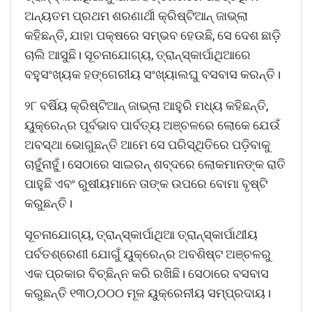
ଅନ୍ୟତମ ପ୍ରଥମ ଶରଣାର୍ଥୀ କ୍ରିଷ୍ଟିଆନ୍‌ ଜାଭ୍‌ଲା
କହିଛନ୍ତି, ଯାହା ପକ୍ଷରେ ସମ୍ଭବ ହେଉଛି, ସେ ଦେଶ ଛାଡ଼ି
ଚାଲି ଆସୁଛି। ସୂଚନାଯୋଗ୍ୟ, ତ୍ରାନ୍ସ୍‌କାର୍ପାଥିଆରେ
ବହୁସଂଖ୍ୟକ ହଙ୍ଗେରୀୟ ସଂଖ୍ୟାଲଘୁ ବସବାସ କରନ୍ତି।
୨୮ ବର୍ଷିୟ କ୍ରିଷ୍ଟିଆନ୍‌ ଜାଭ୍‌ଲା ଆହୁରି ମଧ୍ୟ କହିଛନ୍ତି,
ୟୁକ୍ରେନ୍‌ର ପୂର୍ବଭାବ ପାର୍ବତ୍ୟ ଅଞ୍ଚଳରେ ଲୋକେ ଯେଉଁ
ଅବସ୍ଥା ଭୋଗୁଛନ୍ତି ଆମେ ସେ ପରିସ୍ଥିତିରେ ପଡ଼ିବାକୁ
ଚାହୁଁନାହୁଁ। ସେଠାରେ ସାଇରନ୍‌ ଶବ୍ଦରେ ଲୋକମାନଙ୍କ ରାତି
ପାହୁଛି ଏବଂ ରୁଷୀୟମାନେ ତାଙ୍କ ଉପରେ ବୋମା ବୃଷ୍ଟି
କରୁଛନ୍ତି।
ସୂଚନାଯୋଗ୍ୟ, ତ୍ରାନ୍ସ୍‌କାର୍ପାଥିଆ ତ୍ରାନ୍ସ୍‌କାର୍ପାଥୀୟ
ପର୍ବତଶ୍ରେଣୀ ଯୋଗୁଁ ୟୁକ୍ରେନ୍‌ର ଅବଶିଷ୍ଟ ଅଞ୍ଚଳରୁ
ଏକ ପ୍ରକାର ବିଚ୍ଛିନ୍ନ କରି ରଖିଛି। ସେଠାରେ ବସବାସ
କରୁଛନ୍ତି ୧୩୦,୦୦୦ ମୂଳ ୟୁକ୍ରେନୀୟ ସମ୍ପ୍ରଦାୟ।