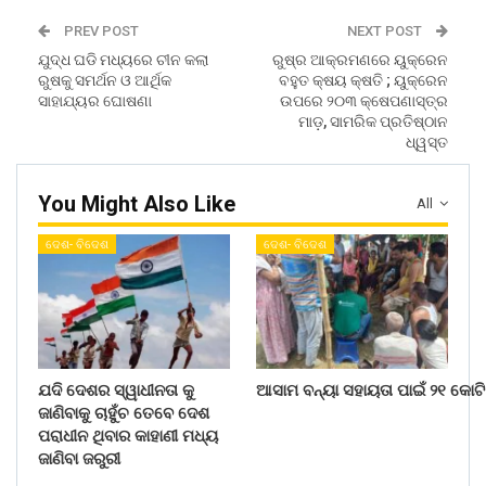
PREV POST
NEXT POST
ଯୁଦ୍ଧ ଘଡି ମଧ୍ୟରେ ଚୀନ କଲା
ରୁଷ୍‌ର ଆକ୍ରମଣରେ ୟୁକ୍ରେନ
ରୁଷକୁ ସମର୍ଥନ ଓ ଆର୍ଥିକ
ବହୁତ କ୍ଷୟ କ୍ଷତି ; ୟୁକ୍ରେନ
ସାହାଯ୍ୟର ଘୋଷଣା
ଉପ‌ରେ ୨୦୩ କ୍ଷେପଣାସ୍ତ୍ର
ମାଡ଼, ସାମରିକ ପ୍ରତିଷ୍ଠାନ
ଧ୍ୱସ୍ତ
You Might Also Like
All
ଦେଶ- ବିଦେଶ
ଦେଶ- ବିଦେଶ
ଯଦି ଦେଶର ସ୍ୱାଧୀନତା କୁ
ଆସାମ ବନ୍ୟା ସହାୟତା ପାଇଁ ୨୧ କୋଟି
ଜାଣିବାକୁ ଚାହୁଁଚ ତେବେ ଦେଶ
ପରାଧୀନ ଥିବାର କାହାଣୀ ମଧ୍ୟ
ଜାଣିବା ଜରୁରୀ