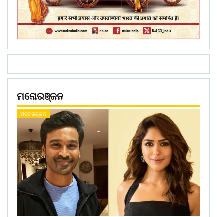
ମନୋରଞ୍ଜନ
ମନୋରଞ୍ଜନ