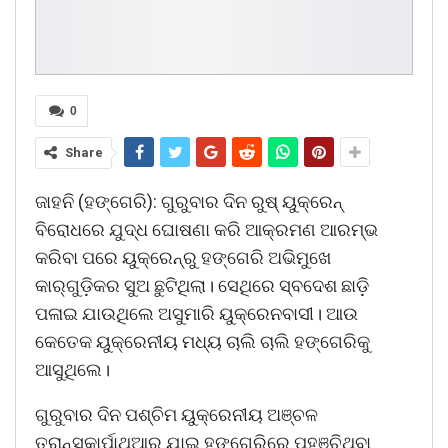
0
Share
ଜାହନି (ହଙ୍ଗେରି): ଗୁରୁବାର ଦିନ ରୁଷ୍‌ ୟୁକ୍ରେନ୍‌
ବିରୋଧରେ ଯୁଦ୍ଧ ଘୋଷଣା କରି ଆକ୍ରମଣ ଆରମ୍ଭ
କରିବା ପରେ ୟୁକ୍ରେନ୍‌ରୁ ହଙ୍ଗେରି ଅଭିମୁଖେ
କାର୍‌ଗୁଡ଼ିକର ସୁଅ ଛୁଟିଥିଲା। ସେଥିରେ ସ୍ବଦେଶ ଛାଡ଼ି
ପଳାଇ ଯାଉଥିଲେ ଅସୁମାରି ୟୁକ୍ରେନବାସୀ। ଆଉ
କେତେକ ୟୁକ୍ରେନୀୟ ମଧ୍ୟ ଚାଲି ଚାଲି ହଙ୍ଗେରିକୁ
ଆସୁଥିଲେ।
ଗୁରୁବାର ଦିନ ପଶ୍ଚିମ ୟୁକ୍ରେନୀୟ ଅଞ୍ଚଳ
ତ୍ରାନ୍ସ୍‌କାର୍ପାଥିଆରୁ ଯାଇ ହଙ୍ଗେରିରେ ପହଞ୍ଚିଥିବା