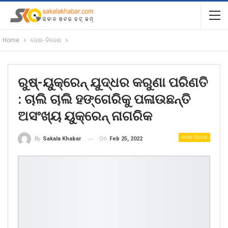
Home
ଦେଶ- ବିଦେଶ
ରୁଷ୍‌-ୟୁକ୍ରେନ୍‌ ଯୁଦ୍ଧର କରୁଣା ପରିଣତି
: ଚାଲି ଚାଲି ହଙ୍ଗେରିକୁ ପଳାଉଛନ୍ତି
ଅସଂଖ୍ୟ ୟୁକ୍ରେନ୍‌ ନାଗରିକ
ଦେଶ- ବିଦେଶ
On
Feb 25, 2022
By
Sakala Khabar