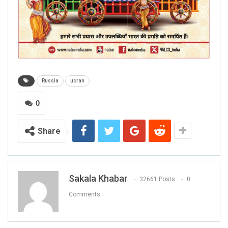
Russia
ucran
0
Share
Sakala Khabar
32661 Posts
0
Comments