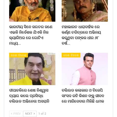
ଭାରତୀୟ ସିନେ ଜଗତର ଜଣେ
ମହାଭାରତ ଧାରାବାହିକ ରେ
ଏଭଳି ନିର୍ଦେଶକ ଯିଏକି ନିଜ
କର୍ଣ୍ଣ ଚରିତ୍ରରେ ଅଭିନୟ
କ୍ୟାରିଅର ରେ ଗୋଟିଏ
କରୁଥିବା ପଙ୍କଜ ଧୀର ୬୮
ମଧ୍ୟ…
ବର୍ଷ…
ଦେଶ- ବିଦେଶ
ଦେଶ- ବିଦେଶ
ଦୀପାବଳିରେ ଶେଷ ନିଶ୍ୱାସ
ବଲିଉଡ କଳାକାର ଓ ବିଜେପି
ତ୍ୟାଗ କଲେ ପ୍ରସିଦ୍ଧ
ସାଂସଦ ରବି କିଶନ ଙ୍କୁ ଜୀବନ
ବଲିଉଡ ଅଭିନେତା ଅସରାନି
ରେ ମାରିଦେବାର ମିଳିଛି ଧମକ
PREV
NEXT
1 of 2