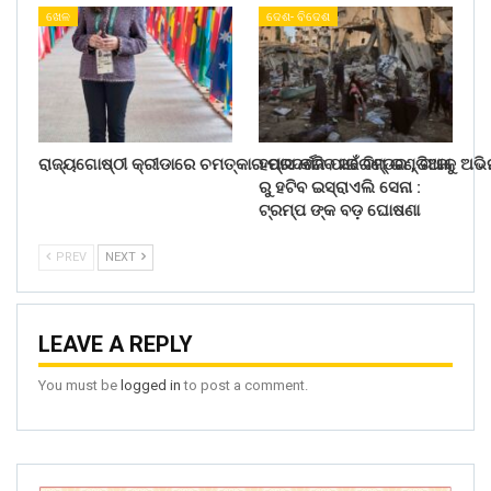
ଖେଳ
ଦେଶ- ବିଦେଶ
ରାଜ୍ୟଗୋଷ୍ଠୀ କ୍ରୀଡାରେ ଚମତ୍କାର ପ୍ରଦର୍ଶନ ପାଇଁ ଟିମ୍ ଇଣ୍ଡିଆକୁ ଅଭ
ହମାସ କରିବ ସରେଣ୍ଡର , ଗାଜା
ରୁ ହଟିବ ଇସ୍ରାଏଲି ସେନା :
ଟ୍ରମ୍ପ ଙ୍କ ବଡ଼ ଘୋଷଣା
PREV
NEXT
LEAVE A REPLY
You must be
logged in
to post a comment.