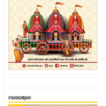
ମନୋରଞ୍ଜନ