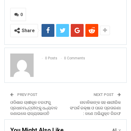
0
Share
0 Posts
0 Comments
PREV POST
NEXT POST
ଓଡିଶାର ଚାଷୀକୂଳ ତରଫରୁ
ନାବାଳିକାଙ୍କ ସହ ଶାରୀରିକ
ପ୍ରଧାନମନ୍ତ୍ରୀଙ୍କୁ ଧନ୍ୟବାଦ
ସଂପର୍କ ରକ୍ଷା ଓ ପରେ ପ୍ରତାରଣା
ଜଣାଇଲେ ରାଜ୍ୟସଭାପତି
: ଜଣେ ଅଭିଯୁକ୍ତ ଗିରଫ
You Might Also Like
All