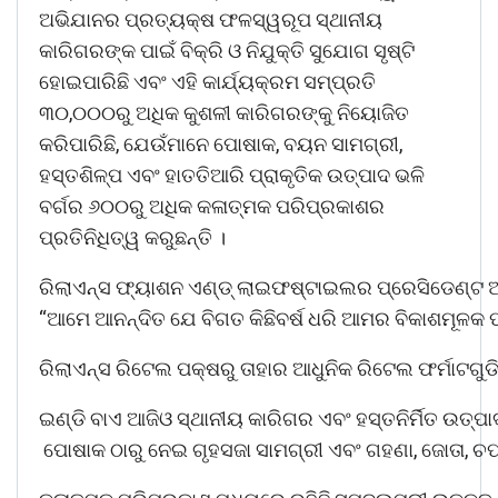
ଅଭିଯାନର ପ୍ରତ୍ୟକ୍ଷ ଫଳସ୍ୱରୂପ ସ୍ଥାନୀୟ
କାରିଗରଙ୍କ ପାଇଁ ବିକ୍ରି ଓ ନିଯୁକ୍ତି ସୁଯୋଗ ସୃଷ୍ଟି
ହୋଇପାରିଛି ଏବଂ ଏହି କାର୍ଯ୍ୟକ୍ରମ ସମ୍ପ୍ରତି
୩୦,୦୦୦ରୁ ଅଧିକ କୁଶଳୀ କାରିଗରଙ୍କୁ ନିୟୋଜିତ
କରିପାରିଛି, ଯେଉଁମାନେ ପୋଷାକ, ବୟନ ସାମଗ୍ରୀ,
ହସ୍ତଶିଳ୍ପ ଏବଂ ହାତତିଆରି ପ୍ରାକୃତିକ ଉତ୍ପାଦ ଭଳି
ବର୍ଗର ୬୦୦ରୁ ଅଧିକ କଳାତ୍ମକ ପରିପ୍ରକାଶର
ପ୍ରତିନିଧିତ୍ୱ କରୁଛନ୍ତି ।
ରିଲାଏନ୍ସ ଫ୍ୟାଶନ ଏଣ୍ଡ୍ ଲାଇଫଷ୍ଟାଇଲର ପ୍ରେସିଡେଣ୍ଟ ଅଖ
“ଆମେ ଆନନ୍ଦିତ ଯେ ବିଗତ କିଛିବର୍ଷ ଧରି ଆମର ବିକାଶମୂଳକ 
ରିଲାଏନ୍ସ ରିଟେଲ ପକ୍ଷରୁ ତାହାର ଆଧୁନିକ ରିଟେଲ ଫର୍ମାଟଗୁ
ଇଣ୍ଡି ବାଏ ଆଜିଓ ସ୍ଥାନୀୟ କାରିଗର ଏବଂ ହସ୍ତନିର୍ମିତ ଉତ୍ପ
ପୋଷାକ ଠାରୁ ନେଇ ଗୃହସଜା ସାମଗ୍ରୀ ଏବଂ ଗହଣା, ଜୋତା, ଚପଲ