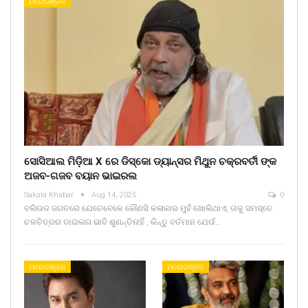
ମନୋରଞ୍ଜନ
ସୋସିଆଲ ମିଡ଼ିଆ X ରେ ଡିସ୍କୋ ଡ୍ୟାନ୍ସର ମିଥୁନ ଚକ୍ରବର୍ତୀ ଙ୍କ
ଅଜବ-ଗଜବ ବୟାନ ଭାଇରଲ
Sakala Khabar
Aug 14, 2025
0
ବଲିଉଡ ଜଗତରେ ଯେତେବେଳେ କୌଣସି କଳାକାର ମୁହଁ ଖୋଲିଥାଏ, ତାକୁ ସମସ୍ତେ
ଚଳଚିତ୍ରର ଡାଇଲଗ ଭାବି ଶୁଣନ୍ତିନାହିଁ , କିନ୍ତୁ ବର୍ତମାନ ଯେଉଁ…
ମନୋରଞ୍ଜନ
ମନୋରଞ୍ଜନ