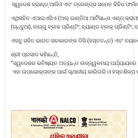
ସ୍ୱଦେଶ ବ୍ରାଣ୍ଡ୍‍ ଆଜିଓ ଏବଂ ଟ୍ରେଣ୍ଡ୍‍ସ ସମେତ ବିବିଧ ଫର
ଏଥିସହିତ ଏଆଇଏସିଏ (ଅଲ୍‍ ଇଣ୍ଡିଆ ଆର୍ଟିସାନ୍‍ସ ଏଣ୍ଡ୍ କ
(ଚାନ୍ଦୁଆ), ବାଗ୍ରୁ ବ୍ଲକ ପ୍ରିଣ୍ଟିଂ, ହ୍ୟାଣ୍ଡ ବ୍ଲକ୍ ପ୍ରିଣ୍
ଏସବୁ ସହିତ ଭାରତ ସରକାରଙ୍କ ଡିସି (ହସ୍ତତନ୍ତ) ଏବଂ ବୟନଶିଳ୍ପ
ଶ୍ରୀ ପ୍ରସାଦ କହିଛନ୍ତି,
“ସ୍ୱଦେଶର ଭବିଷ୍ୟତ ଅତ୍ୟନ୍ତ ଉଜ୍ଜ୍ୱଳମୟ ପର୍ଯ୍ୟାୟରେ ପହ
ଏହା ଉପଭୋକ୍ତାଙ୍କ ପାଇଁ ସ୍ଥାନୀୟ କାରିଗରି ଓ ହସ୍ତଶିଳ୍ପ