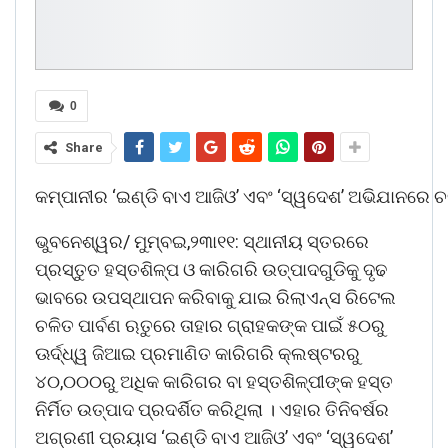
0
Share
କମ୍ପାନୀର ‘ଇଣ୍ଡି ବାଏ ଆଜିଓ’ ଏବଂ ‘ସ୍ୱଦେଶ’ ଅଭିଯାନରେ 
ଭୁବନେଶ୍ୱର/ ମୁମ୍ବଇ,୨୩ା୧୧: ସ୍ଥାନୀୟ ସ୍ତରରେ
ପ୍ରସ୍ତୁତ ହସ୍ତଶିଳ୍ପ ଓ କାରିଗରି ଉତ୍ପାଦଗୁଡିକୁ ଦୃଢ
ଭାବରେ ଉପସ୍ଥାପନ କରିବାକୁ ଯାଇ ରିଲାଏନ୍ସ ରିଟେଲ
ଚଳିତ ପାର୍ବଣ ଋତୁରେ ତାହାର ଗ୍ରାହକଙ୍କ ପାଇଁ ୫୦ରୁ
ଊର୍ଦ୍ଧ୍ୱ ଜିଆଇ ପ୍ରମାଣିତ କାରିଗରି କ୍ଲଷ୍ଟରରୁ
୪୦,୦୦୦ରୁ ଅଧିକ କାରିଗର ବା ହସ୍ତଶିଳ୍ପୀଙ୍କ ହସ୍ତ
ନିର୍ମିତ ଉତ୍ପାଦ ପ୍ରଦର୍ଶିତ କରିଥିଲା । ଏହାର ତିନିବର୍ଷର
ଅଗ୍ରଣୀ ପ୍ରୟାସ ‘ଇଣ୍ଡି ବାଏ ଆଜିଓ’ ଏବଂ ‘ସ୍ୱଦେଶ’