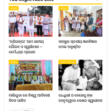
ରାଜ୍ୟ
ରାଜ୍ୟ
‘ତ୍ରିରଙ୍ଗା’ ଆମ ଜାତୀୟ
ସଙ୍କୁଳ ସ୍ତରୀୟ ଜ୍ଞାନବିଜ୍ଞାନ
ଗୌରବ ଓ ସ୍ୱାଭିମାନ –
ମେଳା ଅନୁଷ୍ଠିତ
ଧର୍ମେନ୍ଦ୍ର ପ୍ରଧାନ
ରାଜ୍ୟ
ଦେଶ- ବିଦେଶ
ବାଲିଗୁଡା ରେ ବିଶ୍ୱ ଆଦିବାସୀ
ଗାନ୍ଧିଜୀ ଓ ନେହେରୁ ଙ୍କ
ଦିବସ ପାଳିତ
ନେତୃତ୍ୱରେ ଦେଶର ସ୍ୱାଧୀନତା