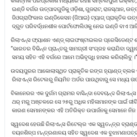
କଳାତ୍ମକ ପରିପ୍ରକାଶ ମଧ୍ୟରେ ରହିଛି ସମ୍ବଲପୁରୀ ଇକ୍କତ, ଶିବ
ଇଣ୍ଡି ବର୍ଗର ଉତ୍ପାଦଗୁଡିକୁ ଓଡ଼ିଶା, ଗୁଜରାଟ, ରାଜସ୍ଥାନ
ଜିଓଗ୍ରାଫିକାଲ ଇଣ୍ଡିକେସନ (ଜିଆଇ) ଟ୍ୟାଗ୍‍ ପ୍ରାକୃତିକ ଉତ
ଦ୍ରୁତ ପରିବର୍ଦ୍ଧନଶୀଳ ପୋର୍ଟଫୋଲିଓକୁ ନେଇ ଇଣ୍ଡି ବାଏ ଆଜ
ରିଲାଏନ୍ସ ଫ୍ୟାଶନ ଏଣ୍ଡ୍ ଲାଇଫଷ୍ଟାଇଲର ପ୍ରେସିଡେଣ୍ଟ ଶ୍
“ଭାରତର ବିଭିନ୍ନ ପ୍ରାନ୍ତରୁ ସାମଗ୍ରୀ ସଂଗ୍ରହ କରାଯିବା ଦ୍
ସମୟ ସହିତ ଏହି ବର୍ଗରେ ଆମେ ଅଭିବୃଦ୍ଧି ହାସଲ କରିଚାଲିବୁ ।
ଉଦୟପୁରର ଆକୋଲାସ୍ଥିତ ପ୍ରାକୃତିକ ରଙ୍ଗ ହ୍ୟାଣ୍ଡ୍ ବ୍ଲକ କା
ରିଲାଏନ୍ସ ରିଟେଲରୁ ନିୟମିତ ଅର୍ଡର ପାଉଥିବାରୁ ସେ ମଧ୍ୟ ତାଙ୍
ବିକାନେରର ଏକ ଦୁର୍ଗମ ଗ୍ରାମର ବାସିନ୍ଦା ଦେବଚାନ୍ଦ ରିଲାଏ
ଥର୍‍ ମରୁ ଅଞ୍ଚଳରେ ସେ ୨୫ରୁ ଅଧିକ ମହିଳାମାନଙ୍କ ପାଇଁ ଜୀବିକ
କାରଣ ସେମାନଙ୍କର ଏହି ଅତିରିକ୍ତ ଉପାର୍ଜନକୁ ସେମାନେ ନିଜ ପ
ସ୍ୱଦେଶ ହେଉଛି ରିଲାଏନ୍ସ ରିଟେଲ୍‌ର ଏକ ସ୍ୱତନ୍ତ୍ର ବ୍ରାଣ୍ଡ
ବୟନଶିଳ୍ପ ମନ୍ତ୍ରଣାଳୟ ସହିତ ସ୍ୱଦେଶ ଏକ ବୁଝାମଣାପତ୍ର ସ୍