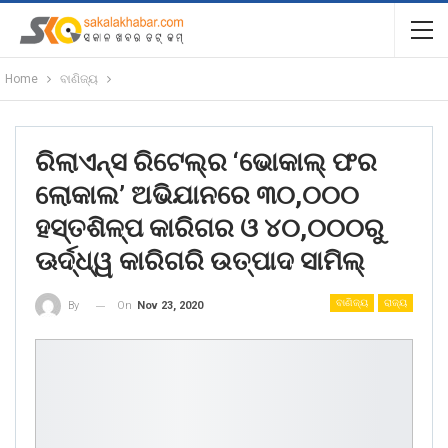
Home
ବାଣିଜ୍ୟ
ରିଲାଏନ୍ସ ରିଟେଲ୍‌ର ‘ଭୋକାଲ୍‍ ଫର
ଲୋକାଲ’ ଅଭିଯାନରେ ୩୦,୦୦୦
ହସ୍ତଶିଳ୍ପ କାରିଗର ଓ ୪୦,୦୦୦ରୁ
ଊର୍ଦ୍ଧ୍ୱ କାରିଗରି ଉତ୍ପାଦ ସାମିଲ୍
ବାଣିଜ୍ୟ
ରାଜ୍ୟ
On
Nov 23, 2020
By