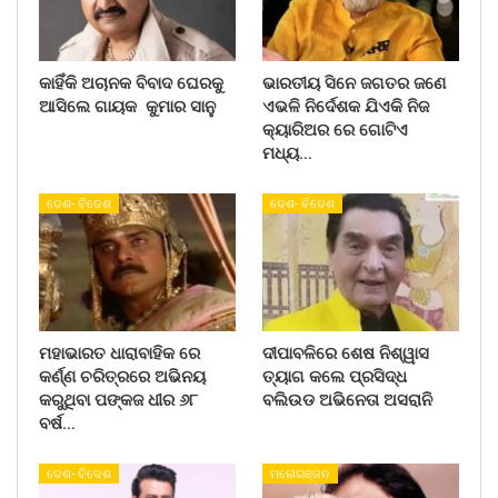
କାହିଁକି ଅଚାନକ ବିବାଦ ଘେରକୁ
ଭାରତୀୟ ସିନେ ଜଗତର ଜଣେ
ଆସିଲେ ଗାୟକ କୁମାର ସାନୁ
ଏଭଳି ନିର୍ଦେଶକ ଯିଏକି ନିଜ
କ୍ୟାରିଅର ରେ ଗୋଟିଏ
ମଧ୍ୟ…
ଦେଶ- ବିଦେଶ
ଦେଶ- ବିଦେଶ
ମହାଭାରତ ଧାରାବାହିକ ରେ
ଦୀପାବଳିରେ ଶେଷ ନିଶ୍ୱାସ
କର୍ଣ୍ଣ ଚରିତ୍ରରେ ଅଭିନୟ
ତ୍ୟାଗ କଲେ ପ୍ରସିଦ୍ଧ
କରୁଥିବା ପଙ୍କଜ ଧୀର ୬୮
ବଲିଉଡ ଅଭିନେତା ଅସରାନି
ବର୍ଷ…
ଦେଶ- ବିଦେଶ
ମନୋରଞ୍ଜନ