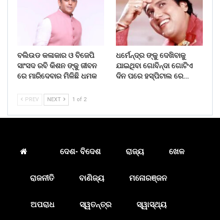
ବଲିଉଡ କଳାକାର ଓ ବିଜେପି
ଧର୍ମେନ୍ଦ୍ର ଙ୍କୁ ଦେଖିବାକୁ
ସାଂସଦ ରବି କିଶନ ଙ୍କୁ ଜୀବନ
ଯାଇଥିବା ଗୋବିନ୍ଦା ଗୋଟିଏ
ରେ ମାରିଦେବାର ମିଳିଛି ଧମକ
ଦିନ ପରେ ହସ୍ପିଟାଲ ରେ…
PREV
NEXT
1 of 2
ଦେଶ- ବିଦେଶ
ରାଜ୍ୟ
ଖେଳ
ରାଜନୀତି
ବାଣିଜ୍ୟ
ମନୋରଞ୍ଜନ
ଅପରାଧ
ସ୍ୱତନ୍ତ୍ର
ସ୍ୱାସ୍ଥ୍ୟ