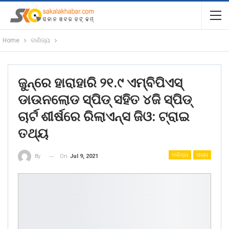
Home
ବାଣିଜ୍ୟ
ଜୁନ୍‌ରେ ହାରାହାରି ୨୧.୯ ଏମ୍‌ବିପିଏସ୍
ଡାଉନଲୋଡ ସ୍ପିଡ୍ ସହିତ ୪ଜି ସ୍ପିଡ୍
ଚାର୍ଟ ଶୀର୍ଷରେ ରିଲାଏନ୍ସ ଜିଓ: ଟ୍ରାଇ
ତଥ୍ୟ
ବାଣିଜ୍ୟ
ରାଜ୍ୟ
On
Jul 9, 2021
By