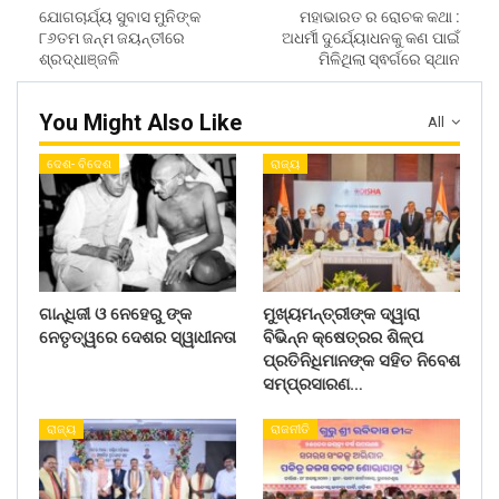
ଯୋଗଚାର୍ଯ୍ୟ ସୁବାସ ମୁନିଙ୍କ
ମହାଭାରତ ର ରୋଚକ କଥା :
୮୬ତମ ଜନ୍ମ ଜୟନ୍ତୀରେ
ଅଧର୍ମୀ ଦୁର୍ଯ୍ୟୋଧନକୁ କଣ ପାଇଁ
ଶ୍ରଦ୍ଧାଞ୍ଜଳି
ମିଳିଥିଲା ସ୍ଵର୍ଗରେ ସ୍ଥାନ
You Might Also Like
All
ଦେଶ- ବିଦେଶ
ରାଜ୍ୟ
ଗାନ୍ଧିଜୀ ଓ ନେହେରୁ ଙ୍କ
ମୁଖ୍ୟମନ୍ତ୍ରୀଙ୍କ ଦ୍ୱାରା
ନେତୃତ୍ୱରେ ଦେଶର ସ୍ୱାଧୀନତା
ବିଭିନ୍ନ କ୍ଷେତ୍ରର ଶିଳ୍ପ
ପ୍ରତିନିଧିମାନଙ୍କ ସହିତ ନିବେଶ
ସମ୍ପ୍ରସାରଣ…
ରାଜ୍ୟ
ରାଜନୀତି