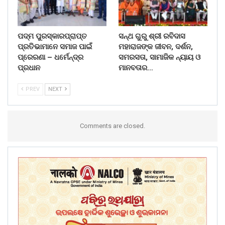
ପଦ୍ମ ପୁରସ୍କାରପ୍ରାପ୍ତ
ସନ୍ଥ ଗୁରୁ ଶ୍ରୀ ରବିଦାସ
ପ୍ରତିଭାମାନେ ସମାଜ ପାଇଁ
ମହାରାଜଙ୍କ ଜୀବନ, ଦର୍ଶନ,
ପ୍ରେରଣା – ଧର୍ମେନ୍ଦ୍ର
ସମରସତା, ସାମାଜିକ ନ୍ୟାୟ ଓ
ପ୍ରଧାନ
ମାନବତାର…
PREV
NEXT
Comments are closed.