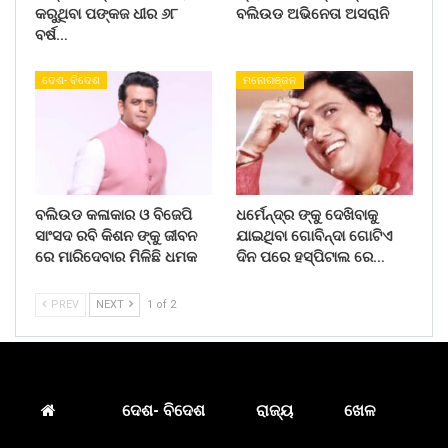
କରୁଥିବା ପଙ୍କଜ ଧୀର ୬୮
ବଲିଉଡ ଅଭିନେତା ଅସରାନି
ବର୍ଷ…
ଦେଶ- ବିଦେଶ
ମନୋରଞ୍ଜନ
ବଲିଉଡ କଳାକାର ଓ ବିଜେପି
ଧର୍ମେନ୍ଦ୍ର ଙ୍କୁ ଦେଖିବାକୁ
ସାଂସଦ ରବି କିଶନ ଙ୍କୁ ଜୀବନ
ଯାଇଥିବା ଗୋବିନ୍ଦା ଗୋଟିଏ
ରେ ମାରିଦେବାର ମିଳିଛି ଧମକ
ଦିନ ପରେ ହସ୍ପିଟାଲ ରେ…
PREV
NEXT
1 of 2
ଦେଶ- ବିଦେଶ
ରାଜ୍ୟ
ଖେଳ