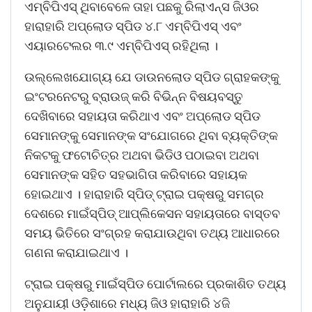
ଏମ୍‌ବିପିଏସ୍ ଥିବାବେଳେ ତାହା ପଛକୁ ରିଲାଏନ୍ସ ଜିଓର
ହାରାହାରି ଅପ୍‌ଲୋଡ ସ୍ପିଡ ୪.୮ ଏମ୍‌ବିପିଏସ୍ ଏବଂ
ଏୟାରଟେଲର ୩.୯ ଏମ୍‌ବିପିଏସ୍ ରହିଥିଲା ।
ଉଲ୍ଲେଖଯୋଗ୍ୟ ଯେ ଡାଉନଲୋଡ ସ୍ପିଡ ଗ୍ରାହକଙ୍କୁ
ଇଂଟରନେଟରୁ ବ୍ରାଉଜ୍ କରି ବିଭିନ୍ନ ବିଷୟବସ୍ତୁ
ଦେଖିବାରେ ସହାୟତା କରିଥାଏ ଏବଂ ଅପ୍‌ଲୋଡ ସ୍ପିଡ
ସେମାନଙ୍କୁ ସେମାନଙ୍କ ସଂଯୋଗରେ ଥିବା ବ୍ୟକ୍ତିଙ୍କ
ନିକଟକୁ ଫଟୋଚିତ୍ର ଅଥବା ଭିଡିଓ ପଠାଇବା ଅଥବା
ସେମାନଙ୍କ ସହିତ ସହଭାଗିତା କରିବାରେ ସହାୟକ
ହୋଇଥାଏ । ହାରାହାରି ସ୍ପିଡ୍ ଟ୍ରାଇ ପକ୍ଷରୁ ସମଗ୍ର
ଦେଶରେ ମାଇଁସ୍ପିଡ୍ ଆପ୍ଲିକେସନ ସହାୟତାରେ ବାସ୍ତବ
ସମୟ ଭିତିରେ ସଂଗ୍ରହ କରାଯାଉଥିବା ତଥ୍ୟ ଆଧାରରେ
ଗଣନା କରାଯାଇଥାଏ ।
ଟ୍ରାଇ ପକ୍ଷରୁ ମାଇଁସ୍ପିଡ ପୋର୍ଟାଲରେ ପ୍ରକାଶିତ ତଥ୍ୟ
ଅନୁଯାୟୀ ଓଡ଼ିଶାରେ ମଧ୍ୟ ଜିଓ ହାରାହାରି ୪ଜି