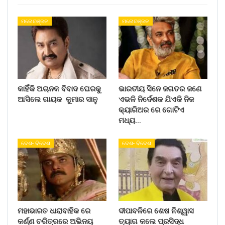
ମନୋରଞ୍ଜନ
ମନୋରଞ୍ଜନ
କାହିଁକି ଅଚାନକ ବିବାଦ ଘେରକୁ
ଭାରତୀୟ ସିନେ ଜଗତର ଜଣେ
ଆସିଲେ ଗାୟକ କୁମାର ସାନୁ
ଏଭଳି ନିର୍ଦେଶକ ଯିଏକି ନିଜ
କ୍ୟାରିଅର ରେ ଗୋଟିଏ
ମଧ୍ୟ…
ଦେଶ- ବିଦେଶ
ଦେଶ- ବିଦେଶ
ମହାଭାରତ ଧାରାବାହିକ ରେ
ଦୀପାବଳିରେ ଶେଷ ନିଶ୍ୱାସ
କର୍ଣ୍ଣ ଚରିତ୍ରରେ ଅଭିନୟ
ତ୍ୟାଗ କଲେ ପ୍ରସିଦ୍ଧ