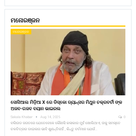
ମନୋରଞ୍ଜନ
ମନୋରଞ୍ଜନ
ସୋସିଆଲ ମିଡ଼ିଆ X ରେ ଡିସ୍କୋ ଡ୍ୟାନ୍ସର ମିଥୁନ ଚକ୍ରବର୍ତୀ ଙ୍କ
ଅଜବ-ଗଜବ ବୟାନ ଭାଇରଲ
Sakala Khabar
Aug 14, 2025
0
ବଲିଉଡ ଜଗତରେ ଯେତେବେଳେ କୌଣସି କଳାକାର ମୁହଁ ଖୋଲିଥାଏ, ତାକୁ ସମସ୍ତେ
ଚଳଚିତ୍ରର ଡାଇଲଗ ଭାବି ଶୁଣନ୍ତିନାହିଁ , କିନ୍ତୁ ବର୍ତମାନ ଯେଉଁ…