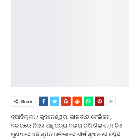
Share
ନୂଆଦିଲ୍ଲୀ / ଭୁବନେଶ୍ୱର: ଭାରତୀୟ ଟେଲିକମ୍
ବଜାରରେ ନିଜର ଆଧିପତ୍ୟ ବଜାୟ ରଖି ରିଲାଏନ୍ସ ଜିଓ
ପୁଣିଥରେ ୪ଜି ସ୍ପିଡ ତାଲିକାରେ ଶୀର୍ଷ ସ୍ଥାନରେ ରହିିଛି