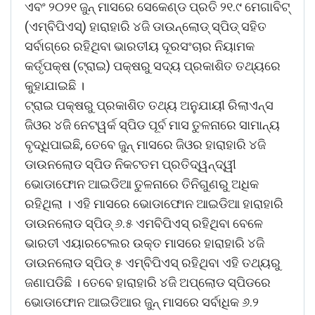
ଏବଂ ୨୦୨୧ ଜୁନ୍ ମାସରେ ସେକେଣ୍ଡ ପ୍ରତି ୨୧.୯ ମେଗାବିଟ୍
(ଏମ୍‌ବିପିଏସ୍‌) ହାରାହାରି ୪ଜି ଡାଉନ୍‌ଲୋଡ୍ ସ୍ପିଡ୍ ସହିତ
ସର୍ବାଗ୍ରେ ରହିଥିବା ଭାରତୀୟ ଦୂରସଂଚାର ନିୟାମକ
କର୍ତୃପକ୍ଷ (ଟ୍ରାଇ) ପକ୍ଷରୁ ସଦ୍ୟ ପ୍ରକାଶିତ ତଥ୍ୟରେ
କୁହାଯାଇଛି ।
ଟ୍ରାଇ ପକ୍ଷରୁ ପ୍ରକାଶିତ ତଥ୍ୟ ଅନୁଯାୟୀ ରିଲାଏନ୍ସ
ଜିଓର ୪ଜି ନେଟୱର୍କ ସ୍ପିଡ ପୂର୍ବ ମାସ ତୁଳନାରେ ସାମାନ୍ୟ
ବୃଦ୍ଧିପାଇଛି
,
ତେବେ ଜୁନ୍ ମାସରେ ଜିଓର ହାରାହାରି ୪ଜି
ଡାଉନଲୋଡ ସ୍ପିଡ ନିକଟତମ ପ୍ରତିଦ୍ୱନ୍ଦ୍ୱୀ
ଭୋଡାଫୋନ ଆଇଡିଆ ତୁଳନାରେ ତିନିଗୁଣରୁ ଅଧିକ
ରହିଥିଲା । ଏହି ମାସରେ ଭୋଡାଫୋନ ଆଇଡିଆ ହାରାହାରି
ଡାଉନଲୋଡ ସ୍ପିଡ୍ ୬.୫ ଏମବିପିଏସ୍ ରହିଥିବା ବେଳେ
ଭାରତୀ ଏୟାରଟେଲର ଉକ୍ତ ମାସରେ ହାରାହାରି ୪ଜି
ଡାଉନଲୋଡ ସ୍ପିଡ୍ ୫ ଏମ୍‌ବିପିଏସ୍ ରହିଥିବା ଏହି ତଥ୍ୟରୁ
ଜଣାପଡିଛି । ତେବେ ହାରାହାରି ୪ଜି ଅପ୍‌ଲୋଡ ସ୍ପିଡରେ
ଭୋଡାଫୋନ ଆଇଡିଆର ଜୁନ୍ ମାସରେ ସର୍ବାଧିକ ୬.୨