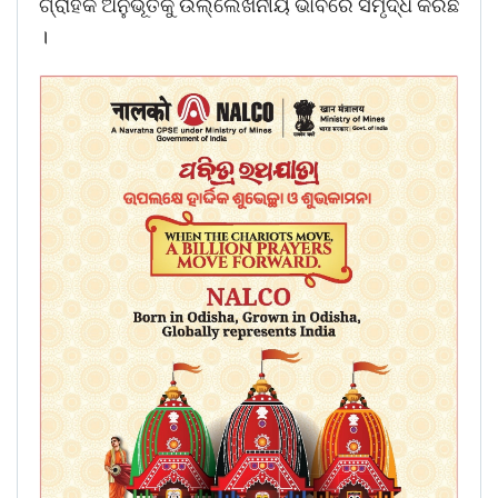
ଗ୍ରାହକ ଅନୁଭୂତିକୁ ଉଲ୍ଲେଖନୀୟ ଭାବରେ ସମୃଦ୍ଧ କରିଛି
।