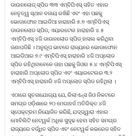
ଡାଉନଲୋଡ୍ ସ୍ପିଡ ୩୩ ଏମ୍‌ବିପିଏସ୍ ସହିତ ଏହାର
ନେତୃତ୍ୱ ସ୍ଥାନ ବଜାୟ ରଖିଛି ଏବଂ ଏହା ପଛକୁ
ଭୋଡାଫୋନ ଆଇଡିଆ ହାରାହାରି ୫.୭ ଏମ୍‌ବିପିଏସ୍
ଡାଉନଲୋଡ ସ୍ପିଡ
,
ଏୟାରଟେଲ ହାରାହାରି ୪.୫
ଏମ୍‌ବିପିଏସ୍ ୪ଜି ଡାଉନଲୋଡ ସ୍ପିଡ୍ ହାସଲ କରିଥିବା
ଜଣାପଡିଛି । ଅନୁରୂପ ଭାବରେ ରାଜ୍ୟରେ ଭୋଡାଫୋନ
ଆଇଡିଆର ୭.୯ ଏମ୍‌ବିପିଏସ୍ ହାରାହାରି ୪ଜି ଅପ୍‌ଲୋଡ
ସ୍ପିଡ ରହିଥିବାବେଳେ ତାହା ପଛକୁ ଜିଓର ୫.୪ ଏମ୍‌ବିପିଏସ୍
ହାରାହାରି ଅପ୍‌ଲୋଡ ସ୍ପିଡ ଏବଂ ଏୟାରଟେଲର ୩.୨
ଏମ୍‌ବିପିଏସ୍ ହାରାହାରି ୪ଜି ଅପ୍‌ଲୋଡ ସ୍ପିଡ ରହିଥିଲା ।
ଏଠାରେ ସୂଚନାଯୋଗ୍ୟ ଯେ
,
ରିଲାଏନ୍ସ ଜିଓ ନିକଟରେ
ସମଗ୍ର ଓଡ଼ିଶାରେ ୨୦ ମେଗାହର୍ଜ ଅତିରିକ୍ତ ୪ଜି
ସ୍ପେକ୍ଟ୍ରମ ନିୟୋଜିତ କରିଛି
,
ଯଦ୍ଦ୍ୱାରା ଏହାର
ମୋବିଲିଟି ନେଟୱର୍କ ଅଧିକ ସୁଦୃଢ ହେବା ସହିତ ସମଗ୍ର
ରାଜ୍ୟରେ ବର୍ଦ୍ଧିତ ସ୍ପିଡ ଏବଂ ନେଟୱର୍କ କଭରେଜ ସହିତ