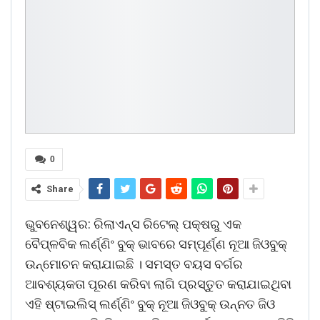
0
Share
ଭୁବନେଶ୍ୱର: ରିଲାଏନ୍ସ ରିଟେଲ୍ ପକ୍ଷରୁ ଏକ
ବୈପ୍ଳବିକ ଲର୍ଣ୍ଣିଂ ବୁକ୍ ଭାବରେ ସମ୍ପୂର୍ଣ୍ଣ ନୂଆ ଜିଓବୁକ୍
ଉନ୍ମୋଚନ କରାଯାଇଛି । ସମସ୍ତ ବୟସ ବର୍ଗର
ଆବଶ୍ୟକତା ପୂରଣ କରିବା ଲାଗି ପ୍ରସ୍ତୁତ କରାଯାଇଥିବା
ଏହି ଷ୍ଟାଇଲିସ୍ ଲର୍ଣ୍ଣିଂ ବୁକ୍ ନୂଆ ଜିଓବୁକ୍ ଉନ୍ନତ ଜିଓ