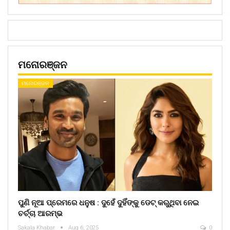
ମନୋରଞ୍ଜନ
ମନୋରଞ୍ଜନ
ପୁଣି ନୂଆ ପ୍ରେମରେ ଧନୁଷ : ଦୁହେଁ ଦୁହିଁଙ୍କୁ ଡେଟ୍ କରୁଥିବା ନେଇ
ଚର୍ଚ୍ଚା ଆରମ୍ଭ
Sakala Khabar
Aug 6, 2025
0