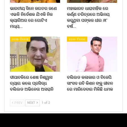
ଭାରତୀୟ ସିନେ ଜଗତର ଜଣେ
ମହାଭାରତ ଧାରାବାହିକ ରେ
ଏଭଳି ନିର୍ଦେଶକ ଯିଏକି ନିଜ
କର୍ଣ୍ଣ ଚରିତ୍ରରେ ଅଭିନୟ
କ୍ୟାରିଅର ରେ ଗୋଟିଏ
କରୁଥିବା ପଙ୍କଜ ଧୀର ୬୮
ମଧ୍ୟ…
ବର୍ଷ…
ଦେଶ- ବିଦେଶ
ଦେଶ- ବିଦେଶ
ଦୀପାବଳିରେ ଶେଷ ନିଶ୍ୱାସ
ବଲିଉଡ କଳାକାର ଓ ବିଜେପି
ତ୍ୟାଗ କଲେ ପ୍ରସିଦ୍ଧ
ସାଂସଦ ରବି କିଶନ ଙ୍କୁ ଜୀବନ
ବଲିଉଡ ଅଭିନେତା ଅସରାନି
ରେ ମାରିଦେବାର ମିଳିଛି ଧମକ
PREV
NEXT
1 of 2