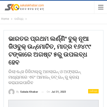
Home
ବାଣିଜ୍ୟ
ଭାରତର ପ୍ରଥମ ଲର୍ଣ୍ଣିଂ ବୁକ୍ ନୂଆ
ଜିଓବୁକ୍ ଉନ୍ମୋଚିତ, ମାତ୍ର ୧୬୪୯୯
ଟଙ୍କାରେ ଅଗଷ୍ଟ ୫ରୁ ଉପଲବ୍ଧ
ହେବ
ରିଲାଏନ୍ସ ଡିଜିଟାଲ୍‌ରୁ ଅନଲାଇନ୍ ଓ ଅଫ୍‌ଲାଇନ୍
ମାଧ୍ୟମରେ ଏବଂ ଆମାଜନ୍ ଡଟ୍ ଇନ୍ ରୁ କ୍ରୟ
କରାଯାଇପାରିବ
ବାଣିଜ୍ୟ
On
Jul 31, 2023
By
Sakala Khabar