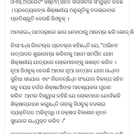
ଓଏସ୍ ଅପରେଟିଂ ସିଷ୍ଟମ୍ ସହିତ ସଦାସର୍ବଦା ସଂଯୁକ୍ତ ରହିଛି
। ପ୍ରତ୍ୟେକଙ୍କ ଶିକ୍ଷଣୀୟ ଅନୁଭୂତିକୁ ବଦଳାଇବାର
ପ୍ରତିଶ୍ରୁତି ଦେଉଛି ଜିଓବୁକ୍ ।
ଅନଲାଇନ୍ ପାଠପଢ଼ାରେ ଭାଗ ନେବାଠାରୁ ଆରମ୍ଭ କରି କୋଡ୍ ଶିକ୍
ରିଲାଏନ୍ସ ରିଟେଲ୍‌ର ପ୍ରବକ୍ତା କହିଛନ୍ତି ଯେ, “ଅଭିନବ
ଉତ୍ପାଦର ଶୁଭାରମ୍ଭ କରିବାକୁ ଆମେ ସମର୍ପିତ ଯାହା
ଶିକ୍ଷଣୀୟ ଯାତ୍ରାରେ ଲୋକମାନଙ୍କୁ ସଶକ୍ତ କରିବ ।
ନୂଆ ଜିଓବୁକ୍ ହେଉଛି ଆମର ନୂଆ ଉତ୍ପାଦ ଯାହା ଉନ୍ନତ
ସୁବିଧା ସଯୋଗ ଏବଂ ନିରବଚ୍ଛିନ୍ନ ସଂଯୋଗ ବିକଳ୍ପ ସହିତ
ସବୁ ବୟସ ବର୍ଗର ଶିକ୍ଷାର୍ଥୀଙ୍କ ଆବଶ୍ୟକତା ପୂରଣ
କରିବ ଆମର ବିଶ୍ୱାସ ରହିଛି ଯେ ଲୋକମାନେ ଯେଉଁଭଳି
ଶିକ୍ଷାଗ୍ରହଣ କରୁଛନ୍ତି ତାହାକୁ ଜିଓବୁକ୍ ବଦଳାଇ
ବ୍ୟକ୍ତିଗତ ଅଭିବୃଦ୍ଧି ଓ ଦକ୍ଷତା ବିକାଶର ନୂତନ
ସୁଯୋଗ ଉନ୍ମୁକ୍ତ କରିବ ।’’