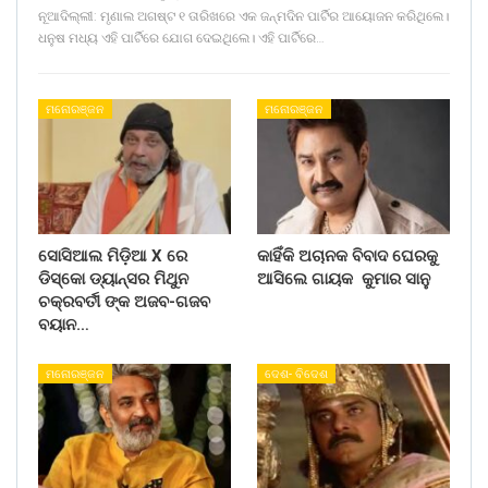
ନୂଆଦିଲ୍ଲୀ: ମୃଣାଲ ଅଗଷ୍ଟ ୧ ତାରିଖରେ ଏକ ଜନ୍ମଦିନ ପାର୍ଟିର ଆୟୋଜନ କରିଥିଲେ।
ଧନୁଷ ମଧ୍ୟ ଏହି ପାର୍ଟିରେ ଯୋଗ ଦେଇଥିଲେ। ଏହି ପାର୍ଟିରେ…
ମନୋରଞ୍ଜନ
ମନୋରଞ୍ଜନ
ସୋସିଆଲ ମିଡ଼ିଆ X ରେ
କାହିଁକି ଅଚାନକ ବିବାଦ ଘେରକୁ
ଡିସ୍କୋ ଡ୍ୟାନ୍ସର ମିଥୁନ
ଆସିଲେ ଗାୟକ କୁମାର ସାନୁ
ଚକ୍ରବର୍ତୀ ଙ୍କ ଅଜବ-ଗଜବ
ବୟାନ…
ମନୋରଞ୍ଜନ
ଦେଶ- ବିଦେଶ