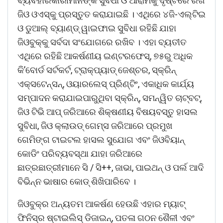
ବ୍ୟବହାରକାରୀମାନଙ୍କ ସୁବିଧା ଓ ଆରାମକୁ ଦୃଷ୍ଟିରେ ରଖି
ଜିଓ ଓଏସ୍‌କୁ ପ୍ରସ୍ତୁତ କରାଯାଇଛି । ଏଥିରେ ୪ଜି-ଏଲ୍‌ଟିଇ
ଓ ଡୁଆଲ୍ ବ୍ୟାଣ୍ଡ୍ ୱାଇଫାଇ ସୁବିଧା ରହିଛି ଯାହା
ଜିଓବୁକ୍‌କୁ ସର୍ବଦା ସଂଯୋଗରେ ରଖିବ । ଏହା ବ୍ୟତୀତ
ଏଥିରେ ରହିଛି ଆକର୍ଷଣୀୟ ଇଣ୍ଟରଫେସ୍‌, ୭୫ରୁ ଅଧିକ
କି’ବୋର୍ଡ ସର୍ଟକର୍ଟ, ଟ୍ରାକ୍‌ପ୍ୟାଡ୍ ଜେଶ୍ଚର, ସ୍କ୍ରିନ୍
ଏକ୍ସଟେନ୍‌ସନ୍‌, ଓୟାରଲେସ୍ ପ୍ରିଣ୍ଟିଂ, ଏକାଧିକ କାର୍ଯ୍ୟ
ସମ୍ପାଦନ କରାଯାଇପାରୁଥିବା ସ୍କ୍ରିନ୍‌, ସମନ୍ୱିତ ଚାଟ୍‌ବଟ୍‌,
ଜିଓ ଟିଭି ଆପ୍ ଜରିଆରେ ଶିକ୍ଷଣୀୟ ବିଷୟବସ୍ତୁ ହାସଲ
ସୁବିଧା, ଜିଓ କ୍ଲାଉଡ୍ ଗେମ୍‌ସ ଜରିଆରେ ପ୍ରମୁଖ
ଗେମିଙ୍ଗ ଟାଇଟଲ ହାସଲ ସୁଯୋଗ ଏବଂ ଜିଓବିୟାନ୍
କୋଡିଂ ପରିବ୍ୟବସ୍ଥା ଯାହା ଜରିଆରେ
ଛାତ୍ରଛାତ୍ରୀମାନେ ସି / ସି++, ଜାଭା, ପାଇଥନ୍ ଓ ପର୍ଲ ଆଦି
ବିଭିନ୍ନ ଭାଷାର କୋଡ୍ ଶିଖିପାରିବେ ।
ଜିଓବୁକ୍‌ର ଅନ୍ୟତମ ଆକର୍ଷଣ ହେଉଛି ଏହାର ମ୍ୟାଟ୍
ଫିନିସ୍‌ର ଷ୍ଟାଇଲିସ୍ ଡିଜାଇନ୍‌, ପତଳା ଗଠନ ଶୈଳୀ ଏବଂ