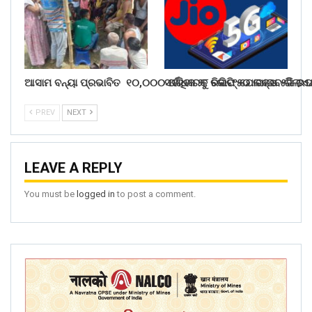
ଆସାମ ବନ୍ୟା ପ୍ରଭାବିତ ୧୦,୦୦୦ ପରିବାରକୁ ରିଲିଫ୍ ଯୋଗାଇବ ରିଲାଏ
ସର୍ବାଧିକ ୨୮ କୋଟି ୫୦ ଲକ୍ଷ ୫ଜି ଉ
PREV
NEXT
LEAVE A REPLY
You must be
logged in
to post a comment.