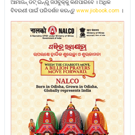
ଆମାଜନ୍ ଡଟ୍ ଇନ୍‌ରୁ ଜିଓବୁକ୍‌କୁ କିଣିପାରିବେ । ଅଧିକ
ବିବରଣୀ ପାଇଁ ପରିଦର୍ଶନ କରନ୍ତୁ
www.jiobook.com
।