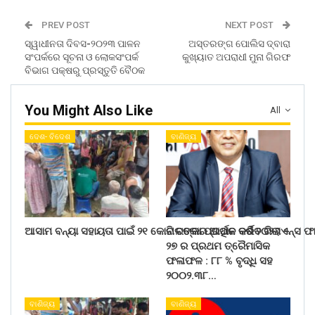
PREV POST
NEXT POST
ସ୍ୱାଧୀନତା ଦିବସ-୨୦୨୩ ପାଳନ
ଅସ୍ତରଙ୍ଗ ପୋଲିସ ଦ୍ବାରା
ସଂପର୍କରେ ସୂଚନା ଓ ଲୋକସଂପର୍କ
କୁଖ୍ୟାତ ଅପରାଧୀ ମୁନା ଗିରଫ
ବିଭାଗ ପକ୍ଷରୁ ପ୍ରସ୍ତୁତି ବୈଠକ
You Might Also Like
All
ଦେଶ- ବିଦେଶ
ବାଣିଜ୍ୟ
ଆସାମ ବନ୍ୟା ସହାୟତା ପାଇଁ ୨୧ କୋଟି ଟଙ୍କା ପ୍ରଦାନ କରିବ ରିଲାଏନ୍ସ ଫ
ନାଲକୋର ଆର୍ଥିକ ବର୍ଷ ୨୦୨୬ –
୨୭ ର ପ୍ରଥମ ତ୍ରୈମାସିକ
ଫଳାଫଳ : ୮୮ % ବୃଦ୍ଧି ସହ
୨୦୦୨.୩୮…
ବାଣିଜ୍ୟ
ବାଣିଜ୍ୟ