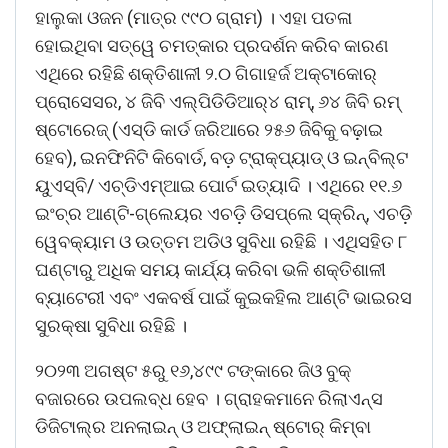
ହାଲୁକା ଓଜନ (ମାତ୍ର ୯୯୦ ଗ୍ରାମ) । ଏହା ପତଳା
ହୋଇଥିବା ସତ୍ୱେ ଚମତ୍କାର ପ୍ରଦର୍ଶନ କରିବ କାରଣ
ଏଥିରେ ରହିଛି ଶକ୍ତିଶାଳୀ ୨.୦ ଗିଗାହର୍ଜ ଅକ୍ଟାକୋର୍
ପ୍ରୋସେସର, ୪ ଜିବି ଏଲ୍‌ପିଡିଡିଆର୍୪ ରାମ୍‌, ୬୪ ଜିବି ରମ୍
ଷ୍ଟୋରେଜ୍ (ଏସ୍‌ଡି କାର୍ଡ ଜରିଆରେ ୨୫୬ ଜିବିକୁ ବଢ଼ାଇ
ହେବ), ଇନଫିନିଟି କିବୋର୍ଡ, ବଡ଼ ଟ୍ରାକ୍‌ପ୍ୟାଡ୍ ଓ ଇନ୍‌ବିଲ୍‌ଟ
ୟୁଏସ୍‌ବି/ ଏଚ୍‌ଡିଏମ୍‌ଆଇ ପୋର୍ଟ ଇତ୍ୟାଦି । ଏଥିରେ ୧୧.୬
ଇଂଚ୍‌ର ଆଣ୍ଟି-ଗ୍ଲେୟର ଏଚଡ଼ି ଡିସପ୍ଲେ ସ୍କ୍ରିନ୍‌, ଏଚଡ଼ି
ୱେବକ୍ୟାମ ଓ ଉତ୍ତମ ଅଡିଓ ସୁବିଧା ରହିଛି । ଏଥିସହିତ ୮
ଘଣ୍ଟାରୁ ଅଧିକ ସମୟ କାର୍ଯ୍ୟ କରିବା ଭଳି ଶକ୍ତିଶାଳୀ
ବ୍ୟାଟେରୀ ଏବଂ ଏକବର୍ଷ ପାଇଁ କୁଇକହିଲ ଆଣ୍ଟି ଭାଇରସ
ସୁରକ୍ଷା ସୁବିଧା ରହିଛି ।
୨୦୨୩ ଅଗଷ୍ଟ ୫ରୁ ୧୬,୪୯୯ ଟଙ୍କାରେ ଜିଓ ବୁକ୍
ବଜାରରେ ଉପଲବ୍ଧ ହେବ । ଗ୍ରାହକମାନେ ରିଲାଏନ୍ସ
ଡିଜିଟାଲ୍‌ର ଅନଲାଇନ୍ ଓ ଅଫ୍‌ଲାଇନ୍ ଷ୍ଟୋର୍ କିମ୍ବା