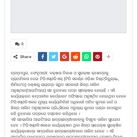
0
Share
ବ୍ରହ୍ମପୁର, ଫେବୃଆରୀ: ଦକ୍ଷତା ବିକାଶ ଓ ସୁରକ୍ଷା କ୍ଷେତ୍ରକୁ
ପ୍ରାଥମିକତା ଦେଇ ଟିପିଏସ୍ଓଡିଏଲ୍ (ଟିପି ସଦର୍ଣ୍ଣ ଓଡ଼ିଶା ଡିଷ୍ଟ୍ରିବ୍ୟୁସନ୍
ଲିମିଟେଡ୍) ପକ୍ଷରୁ ରାୟଗଡ଼ା ସ୍ଥିତ ସରକାରୀ ଶିଳ୍ପ ତାଲିମ
ଅନୁଷ୍ଠାନ(ଆଇଟିଆଇ) ସହ ବୁଝାମଣା ପତ୍ର ସ୍ଵାକ୍ଷର ହୋଇଛି । ଏହି
କାର୍ଯ୍ୟକ୍ରମ କମ୍ପାନୀର କର୍ପୋରେଟ ଅଫିସରେ ଅନୁଷ୍ଠିତ ହୋଇଥିବା ବେଳେ
ଟିପିଏସ୍ଓଡିଏଲର ମୁଖ୍ୟ କାର୍ଯ୍ୟନିର୍ବାହୀ ଅଧିକାରୀ ଅମିତ କୁମାର ଗର୍ଗ ଓ
ଶିଳ୍ପ ତାଲିମ ଅନୁଷ୍ଠାନର ପ୍ରିନ୍ସିପାଲ ଅତୁଲ୍ୟ କୁମାର ପଣ୍ଡା ଉପସ୍ଥିତ
ରହି ବୁଝାମଣା ପତ୍ରରେ ଦସ୍ତଖତ କରିଥିଲେ ।
ଏହି ସହଭାଗିତା ଆଇଟିଆଇ ଛାତ୍ରଛାତ୍ରୀମାନଙ୍କୁ ବିସ୍ତୃତ ତାଲିମ ସୁଯୋଗ
ଦେବ । ଟିପିଏସ୍ଓଡିଏଲରେ କାର୍ଯ୍ୟକ୍ଷମ ଥିବା ଶିଳ୍ପ ସାପେକ୍ଷ ସୁରକ୍ଷିତ
କାର୍ଯ୍ୟକ୍ଷେତ୍ର ସମ୍ପର୍କରେ ଛାତ୍ରଛାତ୍ରୀମାନେ ତାଲିମ ନେବେ । ଏହି
ସହଭାଗିତା ମାଧ୍ୟମରେ ଅନୁଷ୍ଠାନର ଛାତ୍ରଛାତ୍ରୀମାନଙ୍କୁ ଦକ୍ଷତା ବିକାଶ