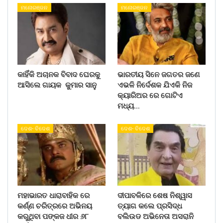
ମନୋରଞ୍ଜନ
ମନୋରଞ୍ଜନ
କାହିଁକି ଅଚାନକ ବିବାଦ ଘେରକୁ
ଭାରତୀୟ ସିନେ ଜଗତର ଜଣେ
ଆସିଲେ ଗାୟକ କୁମାର ସାନୁ
ଏଭଳି ନିର୍ଦେଶକ ଯିଏକି ନିଜ
କ୍ୟାରିଅର ରେ ଗୋଟିଏ
ମଧ୍ୟ…
ଦେଶ- ବିଦେଶ
ଦେଶ- ବିଦେଶ
ମହାଭାରତ ଧାରାବାହିକ ରେ
ଦୀପାବଳିରେ ଶେଷ ନିଶ୍ୱାସ
କର୍ଣ୍ଣ ଚରିତ୍ରରେ ଅଭିନୟ
ତ୍ୟାଗ କଲେ ପ୍ରସିଦ୍ଧ
କରୁଥିବା ପଙ୍କଜ ଧୀର ୬୮
ବଲିଉଡ ଅଭିନେତା ଅସରାନି