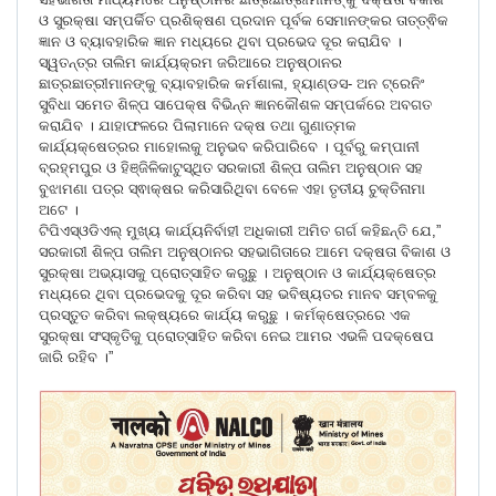
ଓ ସୁରକ୍ଷା ସମ୍ପର୍କିତ ପ୍ରଶିକ୍ଷଣ ପ୍ରଦାନ ପୂର୍ବକ ସେମାନଙ୍କର ତାତ୍ତ୍ଵିକ
ଜ୍ଞାନ ଓ ବ୍ୟାବହାରିକ ଜ୍ଞାନ ମଧ୍ୟରେ ଥିବା ପ୍ରଭେଦ ଦୂର କରାଯିବ ।
ସ୍ୱତନ୍ତ୍ର ତାଲିମ କାର୍ଯ୍ୟକ୍ରମ ଜରିଆରେ ଅନୁଷ୍ଠାନର
ଛାତ୍ରଛାତ୍ରୀମାନଙ୍କୁ ବ୍ୟାବହାରିକ କର୍ମଶାଳା, ହ୍ୟାଣ୍ଡସ- ଅନ ଟ୍ରେନିଂ
ସୁବିଧା ସମେତ ଶିଳ୍ପ ସାପେକ୍ଷ ବିଭିନ୍ନ ଜ୍ଞାନକୌଶଳ ସମ୍ପର୍କରେ ଅବଗତ
କରାଯିବ । ଯାହାଫଳରେ ପିଲାମାନେ ଦକ୍ଷ ତଥା ଗୁଣାତ୍ମକ
କାର୍ଯ୍ୟକ୍ଷେତ୍ରର ମାହୋଲକୁ ଅନୁଭବ କରିପାରିବେ । ପୂର୍ବରୁ କମ୍ପାନୀ
ବ୍ରହ୍ମପୁର ଓ ହିଞ୍ଜିଳିକାଟୁସ୍ଥିତ ସରକାରୀ ଶିଳ୍ପ ତାଲିମ ଅନୁଷ୍ଠାନ ସହ
ବୁଝାମଣା ପତ୍ର ସ୍ଵାକ୍ଷର କରିସାରିଥିବା ବେଳେ ଏହା ତୃତୀୟ ଚୁକ୍ତିନାମା
ଅଟେ ।
ଟିପିଏସ୍ଓଡିଏଲ୍ ମୁଖ୍ୟ କାର୍ଯ୍ୟନିର୍ବାହୀ ଅଧିକାରୀ ଅମିତ ଗର୍ଗ କହିଛନ୍ତି ଯେ,”
ସରକାରୀ ଶିଳ୍ପ ତାଲିମ ଅନୁଷ୍ଠାନର ସହଭାଗିତାରେ ଆମେ ଦକ୍ଷତା ବିକାଶ ଓ
ସୁରକ୍ଷା ଅଭ୍ୟାସକୁ ପ୍ରୋତ୍ସାହିତ କରୁଛୁ । ଅନୁଷ୍ଠାନ ଓ କାର୍ଯ୍ୟକ୍ଷେତ୍ର
ମଧ୍ୟରେ ଥିବା ପ୍ରଭେଦକୁ ଦୂର କରିବା ସହ ଭବିଷ୍ୟତର ମାନବ ସମ୍ବଳକୁ
ପ୍ରସ୍ତୁତ କରିବା ଲକ୍ଷ୍ୟରେ କାର୍ଯ୍ୟ କରୁଛୁ । କର୍ମକ୍ଷେତ୍ରରେ ଏକ
ସୁରକ୍ଷା ସଂସ୍କୃତିକୁ ପ୍ରୋତ୍ସାହିତ କରିବା ନେଇ ଆମର ଏଭଳି ପଦକ୍ଷେପ
ଜାରି ରହିବ ।”