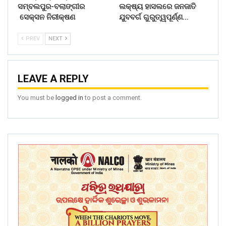
ସମ୍ବଲପୁର-ବଲାଙ୍ଗୀର
ଲକ୍ଷ୍ୟ ହାସଲରେ ଜନଜାତି
ସେକ୍ସନ ନିରୀକ୍ଷଣ
ଯୁବବର୍ଗ ଗୁରୁତ୍ୱପୂର୍ଣ୍ଣ…
PREV
NEXT
LEAVE A REPLY
You must be
logged in
to post a comment.