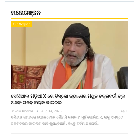
ମନୋରଞ୍ଜନ
ମନୋରଞ୍ଜନ
ସୋସିଆଲ ମିଡ଼ିଆ X ରେ ଡିସ୍କୋ ଡ୍ୟାନ୍ସର ମିଥୁନ ଚକ୍ରବର୍ତୀ ଙ୍କ
ଅଜବ-ଗଜବ ବୟାନ ଭାଇରଲ
Sakala Khabar
Aug 14, 2025
0
ବଲିଉଡ ଜଗତରେ ଯେତେବେଳେ କୌଣସି କଳାକାର ମୁହଁ ଖୋଲିଥାଏ, ତାକୁ ସମସ୍ତେ
ଚଳଚିତ୍ରର ଡାଇଲଗ ଭାବି ଶୁଣନ୍ତିନାହିଁ , କିନ୍ତୁ ବର୍ତମାନ ଯେଉଁ…