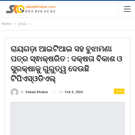
Home
ରାଜ୍ୟ
ରାୟଗଡ଼ା ଆଇଟିଆଇ ସହ ବୁଝାମଣା
ପତ୍ର ସ୍ଵାକ୍ଷରିତ : ଦକ୍ଷତା ବିକାଶ ଓ
ସୁରକ୍ଷାକୁ ଗୁରୁତ୍ୱ ଦେଉଛି
ଟିପିଏସ୍ଓଡିଏଲ୍
ରାଜ୍ୟ
On
Feb 5, 2024
By
Sakala Khabar