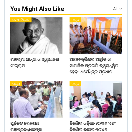
You Might Also Like
All
ଦେଶ- ବିଦେଶ
ରାଜ୍ୟ
ମହାତ୍ମା ଗାନ୍ଧୀ ଓ ସ୍ୱାଧୀନତା
ଆଠମଲ୍ଲିକର ଆର୍ଥିକ ଓ
ସଂଗ୍ରାମ
ସାମାଜିକ ପ୍ରଗତି ତ୍ୱରାନ୍ୱିତ
ହେବ- ଧର୍ମେନ୍ଦ୍ର ପ୍ରଧାନ
ରାଜ୍ୟ
ରାଜ୍ୟ
ପୂର୍ବତଟ ରେଳପଥ
ବିକଶିତ ଓଡ଼ିଶା-୨୦୩୬ ଏବଂ
ମହାପ୍ରବନ୍ଧକଙ୍କ
ବିକଶିତ ଭାରତ-୨୦୪୭