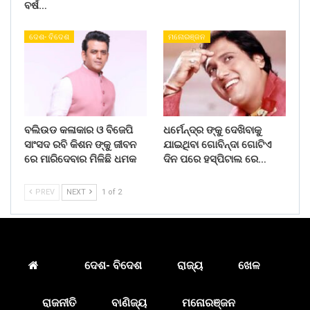
ବର୍ଷ…
ଦେଶ- ବିଦେଶ
ମନୋରଞ୍ଜନ
ବଲିଉଡ କଳାକାର ଓ ବିଜେପି
ଧର୍ମେନ୍ଦ୍ର ଙ୍କୁ ଦେଖିବାକୁ
ସାଂସଦ ରବି କିଶନ ଙ୍କୁ ଜୀବନ
ଯାଇଥିବା ଗୋବିନ୍ଦା ଗୋଟିଏ
ରେ ମାରିଦେବାର ମିଳିଛି ଧମକ
ଦିନ ପରେ ହସ୍ପିଟାଲ ରେ…
PREV
NEXT
1 of 2
ଦେଶ- ବିଦେଶ
ରାଜ୍ୟ
ଖେଳ
ରାଜନୀତି
ବାଣିଜ୍ୟ
ମନୋରଞ୍ଜନ