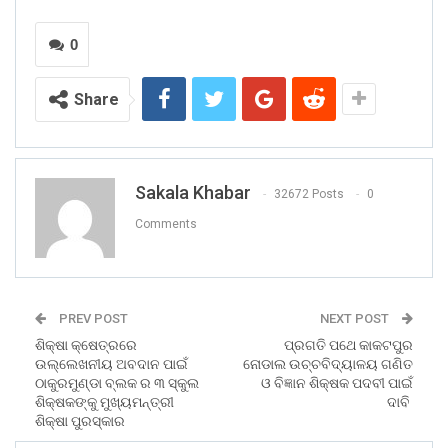
0
Share
Sakala Khabar
32672 Posts
0
Comments
PREV POST
NEXT POST
ଶିକ୍ଷା କ୍ଷେତ୍ରରେ
ପ୍ରଗତି ପଥେ କାକଟପୁର
ଉଲ୍ଲେଖନୀୟ ଅବଦାନ ପାଇଁ
ନୋଡାଲ ଉଚ୍ଚବିଦ୍ୟାଳୟ ଗଣିତ
ଠାକୁରମୁଣ୍ଡା ବ୍ଲକ ର ୩ ସ୍କୁଲ
ଓ ବିଜ୍ଞାନ ଶିକ୍ଷକ ପଦବୀ ପାଇଁ
ଶିକ୍ଷକଙ୍କୁ ମୁଖ୍ୟମନ୍ତ୍ରୀ
ଦାବି
ଶିକ୍ଷା ପୁରସ୍କାର