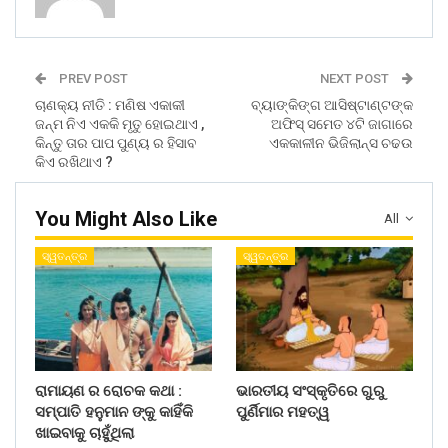
PREV POST
NEXT POST
ଚାଣକ୍ୟ ନୀତି : ମଣିଷ ଏକାକୀ
ବ୍ୟାଙ୍କିଙ୍ଗ ଆସିଷ୍ଟାଣ୍ଟଙ୍କ
ଜନ୍ମ ନିଏ ଏକକି ମୃତୁ ହୋଇଥାଏ ,
ଅଫିସ୍ ସମେତ ୪ଟି ଜାଗାରେ
କିନ୍ତୁ ତାର ପାପ ପୁଣ୍ୟ ର ହିସାବ
ଏକକାଳୀନ ଭିଜିଲାନ୍ସ ଚଢଉ
କିଏ ରଖିଥାଏ ?
You Might Also Like
All
ସ୍ୱତନ୍ତ୍ର
ସ୍ୱତନ୍ତ୍ର
ରାମାୟଣ ର ରୋଚକ କଥା :
ଭାରତୀୟ ସଂସ୍କୃତିରେ ଗୁରୁ
ସମ୍ପାତି ହନୁମାନ ଙ୍କୁ କାହିଁକି
ପୁର୍ଣିମାର ମହତ୍ୱ
ଖାଇବାକୁ ଚାହୁଁଥିଲା