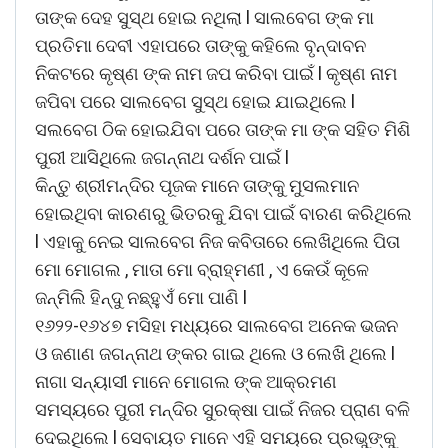
ତାଙ୍କ ଦେହ ସୁସ୍ଥ ହୋଇ ନଥିଲା l ସାଲବେଗ ଙ୍କ ମା
ପ୍ରତିମା ଦେବୀ ଏହାପରେ ତାଙ୍କୁ କହିଲେ ବୃନ୍ଦାବନ
ନିକଟରେ କୃଷ୍ଣ ଙ୍କ ନାମ ଜପ କରିବା ପାଇଁ l କୃଷ୍ଣ ନାମ
ଜପିବା ପରେ ସାଲବେଗ ସୁସ୍ଥ ହୋଇ ଯାଇଥିଲେ l
ସଲବେଗ ଠିକ ହୋଇଯିବା ପରେ ତାଙ୍କ ମା ଙ୍କ ସହିତ ମିଶି
ପୁରୀ ଆସିଥିଲେ ଜଗନ୍ନାଥ ଦର୍ଶନ ପାଇଁ l
କିନ୍ତୁ ଶ୍ରୀମନ୍ଦିର ପୂଜକ ମାନେ ତାଙ୍କୁ ମୁସଲମାନ
ହୋଇଥିବା କାରଣରୁ ଭିତରକୁ ଯିବା ପାଇଁ ବାରଣ କରିଥିଲେ
l ଏହାକୁ ନେଇ ସାଲବେଗ ନିଜ କବିତାରେ ଲେଖିଥିଲେ ପିତା
ମୋ ମୋଗଲ , ମାତା ମୋ ବ୍ରାହ୍ମଣୀ , ଏ କେଉଁ କୂଳେ
ଜନ୍ମିଲି ହିନ୍ଦୁ ନଛ୍ହୁଏଁ ମୋ ପାଣି l
୧୬୨୨-୧୬୪୭ ମସିହା ମଧ୍ୟରେ ସାଲବେଗ ଅନେକ ଭଜନ
ଓ ଜଣାଣ ଜଗନ୍ନାଥ ଙ୍କର ଗାଇ ଥିଲେ ଓ ଲେଖି ଥିଲେ l
ନାଗା ସନ୍ୟାସୀ ମାନେ ମୋଗଲ ଙ୍କ ଆକ୍ରମଣ
ସମସ୍ୟରେ ପୁରୀ ମନ୍ଦିର ସୁରକ୍ଷା ପାଇଁ ନିଜର ପ୍ରାଣ ବଳି
ଦେଇଥିଲେ l ସେବାୟତ ମାନେ ଏହି ସମୟରେ ପ୍ରଭୁଙ୍କୁ