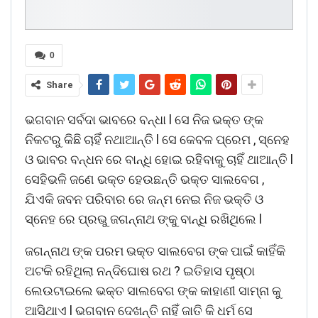
0
Share
ଭଗବାନ ସର୍ବଦା ଭାବରେ ବନ୍ଧା l ସେ ନିଜ ଭକ୍ତ ଙ୍କ
ନିକଟରୁ କିଛି ଚାହିଁ ନଥାଆନ୍ତି l ସେ କେବଳ ପ୍ରେମ , ସ୍ନେହ
ଓ ଭାବର ବନ୍ଧନ ରେ ବାନ୍ଧି ହୋଇ ରହିବାକୁ ଚାହିଁ ଥାଆନ୍ତି l
ସେହିଭଳି ଜଣେ ଭକ୍ତ ହେଉଛନ୍ତି ଭକ୍ତ ସାଲବେଗ ,
ଯିଏକି ଜବନ ପରିବାର ରେ ଜନ୍ମ ନେଇ ନିଜ ଭକ୍ତି ଓ
ସ୍ନେହ ରେ ପ୍ରଭୁ ଜଗନ୍ନାଥ ଙ୍କୁ ବାନ୍ଧି ରଖିଥିଲେ l
ଜଗନ୍ନାଥ ଙ୍କ ପରମ ଭକ୍ତ ସାଲବେଗ ଙ୍କ ପାଇଁ କାହିଁକି
ଅଟକି ରହିଥିଲା ନନ୍ଦିଘୋଷ ରଥ ? ଇତିହାସ ପୃଷ୍ଠା
ଲେଉଟାଇଲେ ଭକ୍ତ ସାଲବେଗ ଙ୍କ କାହାଣୀ ସାମ୍ନା କୁ
ଆସିଥାଏ l ଭଗବାନ ଦେଖନ୍ତି ନାହିଁ ଜାତି କି ଧର୍ମ ସେ