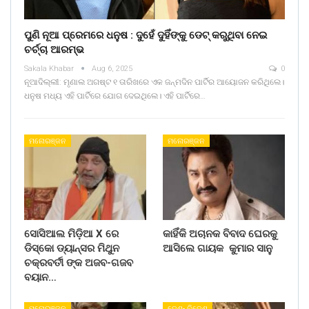
ପୁଣି ନୂଆ ପ୍ରେମରେ ଧନୁଷ : ଦୁହେଁ ଦୁହିଁଙ୍କୁ ଡେଟ୍ କରୁଥିବା ନେଇ
ଚର୍ଚ୍ଚା ଆରମ୍ଭ
Sakala Khabar
Aug 6, 2025
0
ନୂଆଦିଲ୍ଲୀ: ମୃଣାଲ ଅଗଷ୍ଟ ୧ ତାରିଖରେ ଏକ ଜନ୍ମଦିନ ପାର୍ଟିର ଆୟୋଜନ କରିଥିଲେ।
ଧନୁଷ ମଧ୍ୟ ଏହି ପାର୍ଟିରେ ଯୋଗ ଦେଇଥିଲେ। ଏହି ପାର୍ଟିରେ…
ମନୋରଞ୍ଜନ
ମନୋରଞ୍ଜନ
ସୋସିଆଲ ମିଡ଼ିଆ X ରେ
କାହିଁକି ଅଚାନକ ବିବାଦ ଘେରକୁ
ଡିସ୍କୋ ଡ୍ୟାନ୍ସର ମିଥୁନ
ଆସିଲେ ଗାୟକ କୁମାର ସାନୁ
ଚକ୍ରବର୍ତୀ ଙ୍କ ଅଜବ-ଗଜବ
ବୟାନ…
ମନୋରଞ୍ଜନ
ଦେଶ- ବିଦେଶ