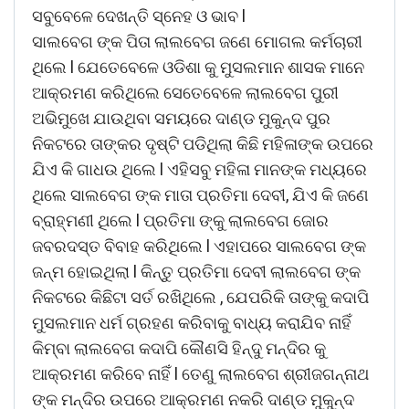
ସବୁବେଳେ ଦେଖନ୍ତି ସ୍ନେହ ଓ ଭାବ l
ସାଲବେଗ ଙ୍କ ପିତା ଲାଲବେଗ ଜଣେ ମୋଗଲ କର୍ମଚାରୀ
ଥିଲେ l ଯେତେବେଳେ ଓଡିଶା କୁ ମୁସଲମାନ ଶାସକ ମାନେ
ଆକ୍ରମଣ କରିଥିଲେ ସେତେବେଳେ ଲାଲବେଗ ପୁରୀ
ଅଭିମୁଖେ ଯାଉଥିବା ସମୟରେ ଦାଣ୍ଡ ମୁକୁନ୍ଦ ପୁର
ନିକଟରେ ତାଙ୍କର ଦୃଷ୍ଟି ପଡିଥିଲା କିଛି ମହିଳାଙ୍କ ଉପରେ
ଯିଏ କି ଗାଧଉ ଥିଲେ l ଏହିସବୁ ମହିଳା ମାନଙ୍କ ମଧ୍ୟରେ
ଥିଲେ ସାଲବେଗ ଙ୍କ ମାତା ପ୍ରତିମା ଦେବୀ, ଯିଏ କି ଜଣେ
ବ୍ରାହ୍ମଣୀ ଥିଲେ l ପ୍ରତିମା ଙ୍କୁ ଲାଲବେଗ ଜୋର
ଜବରଦସ୍ତ ବିବାହ କରିଥିଲେ l ଏହାପରେ ସାଲବେଗ ଙ୍କ
ଜନ୍ମ ହୋଇଥିଲା l କିନ୍ତୁ ପ୍ରତିମା ଦେବୀ ଲାଲବେଗ ଙ୍କ
ନିକଟରେ କିଛିଟା ସର୍ତ ରଖିଥିଲେ , ଯେପରିକି ତାଙ୍କୁ କଦାପି
ମୁସଲମାନ ଧର୍ମ ଗ୍ରହଣ କରିବାକୁ ବାଧ୍ୟ କରାଯିବ ନାହିଁ
କିମ୍ବା ଲାଲବେଗ କଦାପି କୌଣସି ହିନ୍ଦୁ ମନ୍ଦିର କୁ
ଆକ୍ରମଣ କରିବେ ନାହିଁ l ତେଣୁ ଲାଲବେଗ ଶ୍ରୀଜଗନ୍ନାଥ
ଙ୍କ ମନ୍ଦିର ଉପରେ ଆକ୍ରମଣ ନକରି ଦାଣ୍ଡ ମୁକୁନ୍ଦ