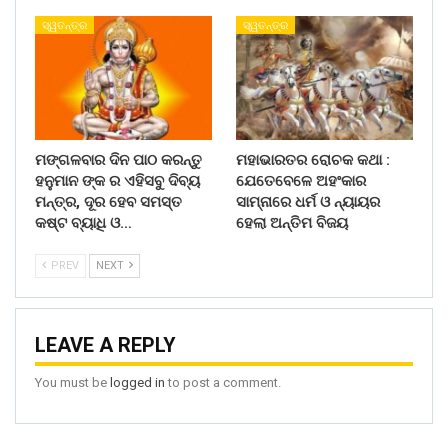
ସ୍ୱତନ୍ତ୍ର
ସ୍ୱତନ୍ତ୍ର
ମଙ୍ଗଳବାର ଦିନ ପାଠ କରନ୍ତୁ
ମହାଭାରତର ରୋଚକ କଥା :
ହନୁମାନ ଙ୍କ ର ଏହିସବୁ ଦିବ୍ୟ
ଯେତେବେଳେ ଅହଂକାର
ମନ୍ତ୍ର, ଦୂର ହେବ ସମସ୍ତ
ସାମ୍ନାରେ ଧର୍ମ ଓ ନ୍ୟାୟର
କଷ୍ଟ ବ୍ୟାଧି ଓ…
ହେଲା ଅନ୍ତିମ ବିଜୟ
PREV
NEXT
LEAVE A REPLY
You must be
logged in
to post a comment.