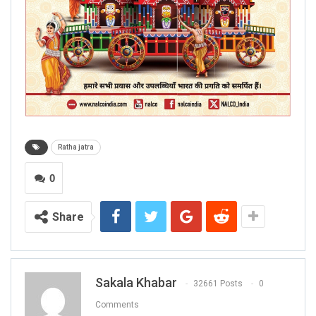
Ratha jatra
0
Share
Sakala Khabar
32661 Posts
0
Comments