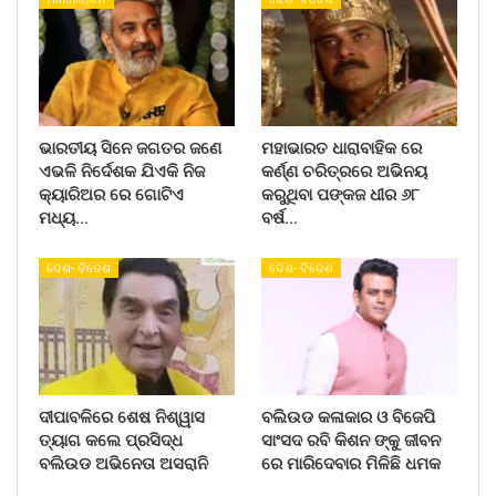
ଭାରତୀୟ ସିନେ ଜଗତର ଜଣେ
ମହାଭାରତ ଧାରାବାହିକ ରେ
ଏଭଳି ନିର୍ଦେଶକ ଯିଏକି ନିଜ
କର୍ଣ୍ଣ ଚରିତ୍ରରେ ଅଭିନୟ
କ୍ୟାରିଅର ରେ ଗୋଟିଏ
କରୁଥିବା ପଙ୍କଜ ଧୀର ୬୮
ମଧ୍ୟ…
ବର୍ଷ…
ଦେଶ- ବିଦେଶ
ଦେଶ- ବିଦେଶ
ଦୀପାବଳିରେ ଶେଷ ନିଶ୍ୱାସ
ବଲିଉଡ କଳାକାର ଓ ବିଜେପି
ତ୍ୟାଗ କଲେ ପ୍ରସିଦ୍ଧ
ସାଂସଦ ରବି କିଶନ ଙ୍କୁ ଜୀବନ
ବଲିଉଡ ଅଭିନେତା ଅସରାନି
ରେ ମାରିଦେବାର ମିଳିଛି ଧମକ