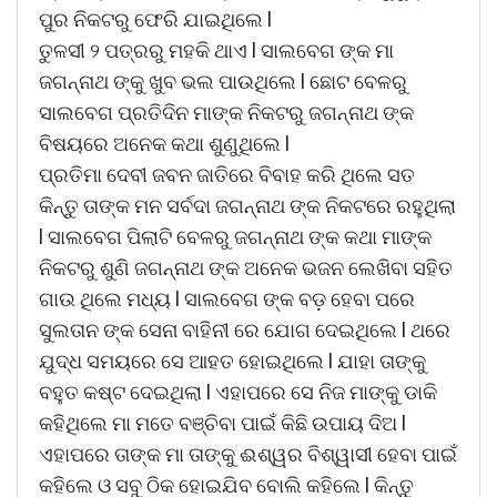
ପୁର ନିକଟରୁ ଫେରି ଯାଇଥିଲେ l
ତୁଳସୀ ୨ ପତ୍ରରୁ ମହକି ଥାଏ l ସାଲବେଗ ଙ୍କ ମା
ଜଗନ୍ନାଥ ଙ୍କୁ ଖୁବ ଭଲ ପାଉଥିଲେ l ଛୋଟ ବେଳରୁ
ସାଲବେଗ ପ୍ରତିଦିନ ମାଙ୍କ ନିକଟରୁ ଜଗନ୍ନାଥ ଙ୍କ
ବିଷୟରେ ଅନେକ କଥା ଶୁଣୁଥିଲେ l
ପ୍ରତିମା ଦେବୀ ଜବନ ଜାତିରେ ବିବାହ କରି ଥିଲେ ସତ
କିନ୍ତୁ ତାଙ୍କ ମନ ସର୍ବଦା ଜଗନ୍ନାଥ ଙ୍କ ନିକଟରେ ରହୁଥିଲା
l ସାଲବେଗ ପିଲାଟି ବେଳରୁ ଜଗନ୍ନାଥ ଙ୍କ କଥା ମାଙ୍କ
ନିକଟରୁ ଶୁଣି ଜଗନ୍ନାଥ ଙ୍କ ଅନେକ ଭଜନ ଲେଖିବା ସହିତ
ଗାଉ ଥିଲେ ମଧ୍ୟ l ସାଲବେଗ ଙ୍କ ବଡ଼ ହେବା ପରେ
ସୁଲତାନ ଙ୍କ ସେନା ବାହିନୀ ରେ ଯୋଗ ଦେଇଥିଲେ l ଥରେ
ଯୁଦ୍ଧ ସମୟରେ ସେ ଆହତ ହୋଇଥିଲେ l ଯାହା ତାଙ୍କୁ
ବହୁତ କଷ୍ଟ ଦେଇଥିଲା l ଏହାପରେ ସେ ନିଜ ମାଙ୍କୁ ଡାକି
କହିଥିଲେ ମା ମତେ ବଞ୍ଚିବା ପାଇଁ କିଛି ଉପାୟ ଦିଅ l
ଏହାପରେ ତାଙ୍କ ମା ତାଙ୍କୁ ଈଶ୍ୱର ବିଶ୍ୱାସୀ ହେବା ପାଇଁ
କହିଲେ ଓ ସବୁ ଠିକ ହୋଇଯିବ ବୋଲି କହିଲେ l କିନ୍ତୁ