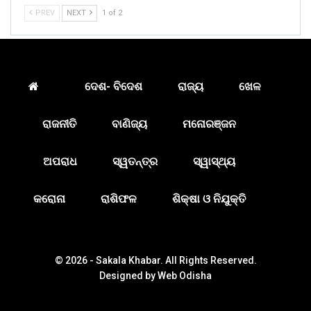
PREV
NEXT
1 of 2
ଦେଶ- ବିଦେଶ
ରାଜ୍ୟ
ଖେଳ
ରାଜନୀତି
ବାଣିଜ୍ୟ
ମନୋରଞ୍ଜନ
ଅପରାଧ
ସ୍ୱତନ୍ତ୍ର
ସ୍ୱାସ୍ଥ୍ୟ
କରୋନା
ରାଶିଫଳ
ଶିକ୍ଷା ଓ ନିଯୁକ୍ତି
© 2026 - Sakala Khabar. All Rights Reserved.
Designed by
Web Odisha