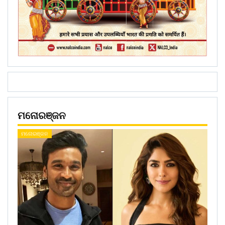
ମନୋରଞ୍ଜନ
ମନୋରଞ୍ଜନ