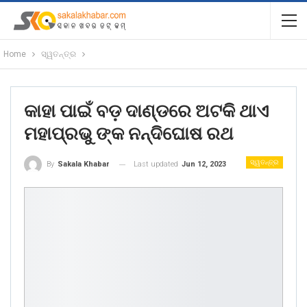
Home
ସ୍ୱତନ୍ତ୍ର
କାହା ପାଇଁ ବଡ଼ ଦାଣ୍ଡରେ ଅଟକି ଥାଏ
ମହାପ୍ରଭୁ ଙ୍କ ନନ୍ଦିଘୋଷ ରଥ
ସ୍ୱତନ୍ତ୍ର
Last updated
Jun 12, 2023
By
Sakala Khabar