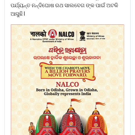
ପର୍ଯ୍ୟନ୍ତ ନନ୍ଦିଘୋଷ ରଥ ସାଲବେଗ ଙ୍କ ପାଇଁ ଅଟକି
ଆସୁଛି l