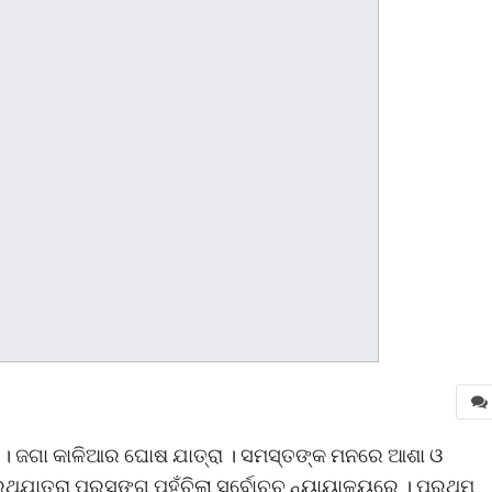
ାର । ଜଗା କାଳିଆର ଘୋଷ ଯାତ୍ରା । ସମସ୍ତଙ୍କ ମନରେ ଆଶା ଓ
ଁ ରଥଯାତ୍ରା ପ୍ରସଙ୍ଗ ପହଁଚିଲା ସର୍ବୋଚ୍ଚ ନ୍ୟାୟାଳୟରେ । ପ୍ରଥମ