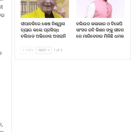
ଳୀ
ିର
ଦୀପାବଳିରେ ଶେଷ ନିଶ୍ୱାସ
ବଲିଉଡ କଳାକାର ଓ ବିଜେପି
ତ୍ୟାଗ କଲେ ପ୍ରସିଦ୍ଧ
ସାଂସଦ ରବି କିଶନ ଙ୍କୁ ଜୀବନ
ବଲିଉଡ ଅଭିନେତା ଅସରାନି
ରେ ମାରିଦେବାର ମିଳିଛି ଧମକ
PREV
NEXT
1 of 2
୭
ଳ,