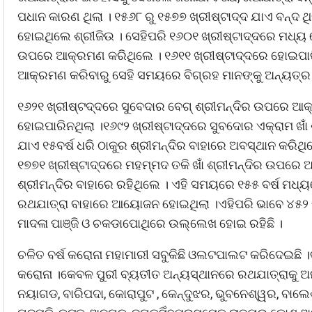
ପଧାନ କାରଣ ଥିଲା । ୧୫୬୮ ରୁ ୧୫୭୭ ଖ୍ରୀଷ୍ଟାଦ୍ଦ ଯାଏ ବନ୍ଦ 
ହୋଇଥିଲେ ଶ୍ରୀଜିଉ । ସେହିପରି ୧୬୦୧ ଖ୍ରୀଷ୍ଟାଦ୍ଦରେ ମଧ୍ୟ ଘ
ଉପରେ ଆକ୍ରମଣ କରିଥିଲେ । ୧୬୧୧ ଖ୍ରୀଷ୍ଟାଦ୍ଦରେ ହୋଇପାର
ଆକ୍ରମଣ କରିବାରୁ ସେହି ସମୟରେ ବିଗ୍ରହ ମାନଙ୍କୁ ଅନ୍ୟତ୍ର 
୧୬୨୧ ଖ୍ରୀଷ୍ଟଦ୍ଦରେ ସୁବେଦାର ବେଗ୍ ଶ୍ରୀମନ୍ଦିର ଉପରେ ଆକ
ହୋଇପାରିନଥିଲା ।୧୬୯୨ ଖ୍ରୀଷ୍ଟାଦ୍ଦରେ ସୁବଦୋର ଏକ୍ରାମ ଖ
ଯାଏ ୧୫ବର୍ଷ ଧରି ଠାକୁର ଶ୍ରୀମନ୍ଦିର ବାହାରେ ଅବସ୍ଥାନ କରିଥିଲ
୧୭୭୧ ଖ୍ରୀଷ୍ଟାଦ୍ଦରେ ମହମ୍ମଦ ତକି ଖାଁ ଶ୍ରୀମନ୍ଦିର ଉପରେ 
ଶ୍ରୀମନ୍ଦିର ବାହାରେ ରହିଥିଲେ । ଏହି ସମୟରେ ୧୫୫ ବର୍ଷ ମଧ
ରଥଯାତ୍ରା ବାହାରେ ଆୟୋଜନ ହୋଇଥିଲା ।ଏହିପରି ଭାବେ ୪୫୨ ବ
ମାଦଳା ପାଞ୍ଜି ଓ ଚକଡାପୋଥିରେ ଉଲ୍ଲେଖ ହୋଇ ରହିଛି ।
ଚଳିତ ବର୍ଷ କରୋନା ମହାମାରୀ ସବୁକିଛି ଓଲଟପାଲଟ କରିଦେଇଛି
କରୋନା ।କେବଳ ପୁରୀ ବ୍ୟତୀତ ଅନ୍ୟସ୍ଥାନରେ ରଥଯାତ୍ରାକୁ ଅନୁ
ନୟାଗଡ, ବାରିପଦା, କୋରାପୁଟ , କେନ୍ଦୁଝର, ଭୁବନେଶ୍ୱର, ବାଲ