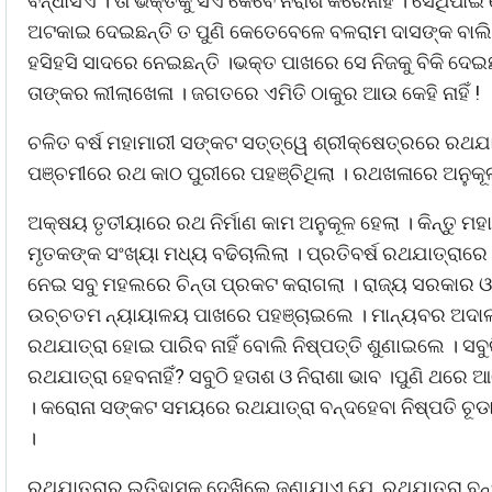
ବନ୍ଧାସିଏ । ତା ଭକ୍ତକୁ ସିଏ କେବେ ନିରାଶ କରେନାହିଁ । ସେଥ
ଅଟକାଇ ଦେଇଛନ୍ତି ତ ପୁଣି କେତେବେଳେ ବଳରାମ ଦାସଙ୍କ ବାଲ
ହସିହସି ସାଦରେ ନେଇଛନ୍ତି ।ଭକ୍ତ ପାଖରେ ସେ ନିଜକୁ ବିକି ଦେଇ
ତାଙ୍କର ଲୀଲାଖେଳା । ଜଗତରେ ଏମିତି ଠାକୁର ଆଉ କେହି ନାହିଁ !
ଚଳିତ ବର୍ଷ ମହାମାରୀ ସଙ୍କଟ ସତ୍ତ୍ୱେ ଶ୍ରୀକ୍ଷେତ୍ରରେ ରଥଯାତ
ପଞ୍ଚମୀରେ ରଥ କାଠ ପୁରୀରେ ପହଞ୍ଚିଥିଲା । ରଥଖଳାରେ ଅନୁକୂଳ 
ଅକ୍ଷୟ ତୃତୀୟାରେ ରଥ ନିର୍ମାଣ କାମ ଅନୁକୂଳ ହେଲା । କିନ୍ତୁ ମ
ମୃତକଙ୍କ ସଂଖ୍ୟା ମଧ୍ୟ ବଢିଚାଲିଲା । ପ୍ରତିବର୍ଷ ରଥଯାତ୍ରାର
ନେଇ ସବୁ ମହଲରେ ଚିନ୍ତା ପ୍ରକଟ କରାଗଲା । ରାଜ୍ୟ ସରକାର 
ଉଚ୍ଚତମ ନ୍ୟାୟାଳୟ ପାଖରେ ପହଞ୍ଚାଇଲେ । ମାନ୍ୟବର ଅଦାଲତ
ରଥଯାତ୍ରା ହୋଇ ପାରିବ ନାହିଁ ବୋଲି ନିଷ୍ପତ୍ତି ଶୁଣାଇଲେ । ସ
ରଥଯାତ୍ରା ହେବନାହିଁ? ସବୁଠି ହତାଶ ଓ ନିରାଶା ଭାବ ।ପୁଣି ଥ
। କରୋନା ସଙ୍କଟ ସମୟରେ ରଥଯାତ୍ରା ବନ୍ଦହେବା ନିଷ୍ପତି ଚୂଡା
।
ରଥଯାତ୍ରାର ଇତିହାସକୁ ଦେଖିଲେ ଜଣାଯାଏ ଯେ, ରଥଯାତ୍ରା ବନ୍ଦ 