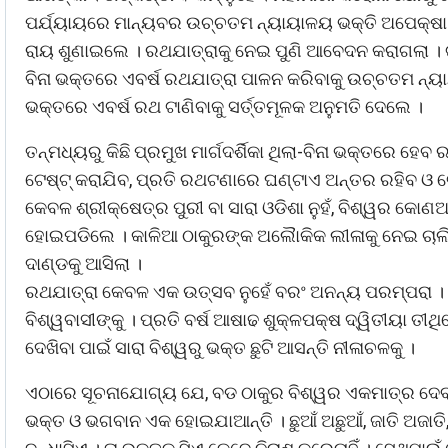
ପର୍ଯ୍ୟାୟରେ ମାନ୍ୟବର ଉଚ୍ଚତମ ନ୍ୟାୟାଳୟ ଭକ୍ତି ଅପେକ୍ଷା ଜ
ରାୟ ଶୁଣାଇଲେ । ରଥଯାତ୍ରାକୁ ନେଇ ପୁଣି ଆବେଦନ କରାଗଲା । ଗ
ବିନା ଭକ୍ତରେ ଏବର୍ଷ ରଥଯାତ୍ରା ପାଳନ କରିବାକୁ ଉଚ୍ଚତମ ନ୍ୟ
ଭକ୍ତରେ ଏବର୍ଷ ରଥ ଟାଣିବାକୁ ସର୍ତ୍ତମୂଳକ ଅନୁମତି ଦେଲେ ।
ତନ୍ମଧ୍ୟରୁ କିଛି ପ୍ରମୁଖ ମାର୍ଗଦର୍ଶିକା ଥିଲା-ବିନା ଭକ୍ତରେ ହ
ଟେଷ୍ଟ୍ କରାଯିବ, ପ୍ରତି ରଥଟଣାରେ ଘଣ୍ଟାଏ ଅନ୍ତର ରହିବ ଓ 
କେବଳ ଶ୍ରୀକ୍ଷେତ୍ର ପୁରୀ ବା ସାରା ଓଡିଶା ନୁହଁ, ବିଶ୍ୱର କୋ
ହୋଇପଡିଲେ । କାଳିଆ ଠାକୁରଙ୍କ ଅଲୈାକିକ ଲୀଳାକୁ ନେଇ ଚାଲିଲା 
ଦାଣ୍ଡକୁ ଆସିଲା ।
ରଥଯାତ୍ରା କେବଳ ଏକ ଉତ୍ସବ ନୁହେଁ ବରଂ ଅନନ୍ୟ ପରମ୍ପରା । ମ
ବିଶ୍ୱବାସୀଙ୍କୁ । ପ୍ରତି ବର୍ଷ ଆଷାଢ ଶୁକ୍ଳପକ୍ଷ ଦ୍ୱିତୀୟା ତୀ
ଦେଖିବା ପାଇଁ ସାରା ବିଶ୍ୱରୁ ଭକ୍ତ ଛୁଟି ଆସନ୍ତି ନୀଳାଚଳକୁ ।
ଏଠାରେ ସୂଚନାଯୋଗ୍ୟ ଯେ, ବଡ ଠାକୁର ବିଶ୍ୱର ଏକମାତ୍ର ଦେବ
ଭକ୍ତ ଓ ଭଗବାନ ଏକ ହୋଇଯାଆନ୍ତି । ଛୁଆଁ ଅଛୁଆଁ, ଜାତି ଅଜାତି