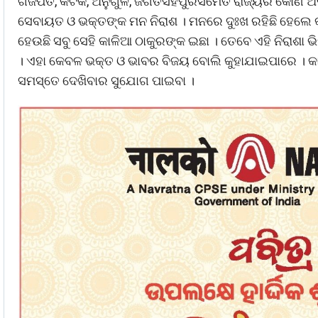
ଗଜପତି, କଟକ, ଅନୁଗୁଳ, ଜଗତସିଁହପୁରସମେତ ରାଜ୍ୟର କୋଣ ଅ
ସେବାୟତ ଓ ଭକ୍ତଙ୍କ ମନ ନିରାଶ । ମନରେ ଦୁଃଖ ରହିଛି ହେଲେ 
ହେଉଛି ସବୁ ସେହି କାଳିଆ ଠାକୁରଙ୍କ ଇଛା । ତେବେ ଏହି ନିରାଶା
। ଏହା କେବଳ ଭକ୍ତ ଓ ଭାବର ବିଜୟ ବୋଲି କୁହାଯାଇପାରେ । କା
ସମସ୍ତେ ଦେଖିବାର ସୁଯୋଗ ପାଇବା ।