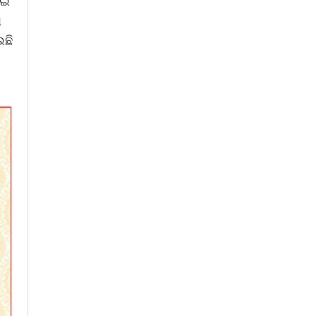
େଇ
ା
ଉଛି