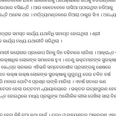
ିପାଇଁ କେତେବେଳେ ଯବନ ସାଲବେଗକୁ ଅପେକ୍ଷାକରି ରଥକୁ ବଡଦାଣ୍ଡରେ
ିରଥରେ ବସିଛନ୍ତି । ଆଉ କେତେବେଳେ ଦାସିଆ ପଠାଇଥିବା ନଡିଆକୁ
ଛନ୍ତି ଅନେକ ଥର । ମର୍ତ୍ତ୍ୟମଣ୍ଡଳରେ ନିଆରା ଠାକୁର ସିଏ । ଅନନ୍
୍ରାର ସମସ୍ତ କାର୍ଯ୍ୟ ଯଥାବିଧି ସମାପ୍ତ ହୋଇଥିଲା । ଶ୍ରୀ
କାର୍ଯ୍ୟ ମଧ୍ୟ ଯଥାରୀତି ସରିଥିଲା ।
ହାମାରୀ କରୋନାର ପ୍ରକୋପ ଦିନକୁ ଦିନ ବଢିବାରେ ଲାଗିଲା । ଆକ୍ରାନ୍ତ
େ ଲକ୍ଷାଧିକ ଲୋକଙ୍କ ସମାବେଶ ହୁଏ । ତେଣୁ ଭକ୍ତମାନଙ୍କ ସୁରକ୍ଷା
ଓ କେନ୍ଦ୍ର ସରକାର ଏହିଭଳି ସମ୍ବେଦନଶୀଳ ପ୍ରସଙ୍ଗକୁ ଶେଷରେ
 ଲକ୍ଷ ଲକ୍ଷ ଲୋକଙ୍କ ସୁରକ୍ଷାକୁ ଗୁରୁତ୍ୱ ଦେଇ ଚଳିତ ବର୍ଷ
ବୁରି ମନରେ ଗୋଟିଏ ପ୍ରଶ୍ନ ଉଙ୍କି ମାରିଲା । ଏବର୍ଷ ସତରେ କଣ
ରେ ଆବେଦନ ହେଲା ଉଚ୍ଚତମ ନ୍ୟାୟାଳୟରେ । ଭକ୍ତର ଇଚ୍ଛାପୁରଣ ହେଲ
ନ୍ତ ହୋଇଥିଲେ ମଧ୍ୟ ପ୍ରଭୁଙ୍କ ଅଲୈାକିକ ଲୀଳା ଦେଖିଲା ସାରା ବି
ହେବା କିଛି ନୂଆ କଥା ନୁହେଁ । ଯୁଦ୍ଧ ଓ ବାହ୍ୟଶତ୍ରୁ ଆକ୍ରମଣ ଏହ