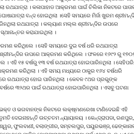
ଥିଲା ରଥଯାତ୍ରା । କଳାପାହାଡ ଆକ୍ରମଣ ପାଇଁ ଚିଲିକା ନିକଟରେ ପାତା
ୋଷଯାତ୍ରା ବନ୍ଦ ହୋଇଥିଲା ।ସେହି ସମୟରେ ମିର୍ଜା ଖୁରମ ଶ୍ରୀମନ୍ଦ
ିନଥିଲା ରଥଯାତ୍ରା । କଲ୍ୟାଣ ମଲ୍ଲ ଶ୍ରୀମନ୍ଦିର ଉପରେ
ସ୍ଥାନାନ୍ତର କରାଯାଇଥିଲା ।
୍ରମଣ କରିଥିଲେ । ସେହି ସମୟରେ ଦୁଇ ବର୍ଷ ଧରି ରଥଯାତ୍ରା
ାଁ ଶ୍ରୀମନ୍ଦିର ଉପରେ ଆକ୍ରମଣ କରିଥିଲେ । ଫଳରେ ୧୬୯୨ ରୁ ୧୭୦
େ । ଏହି ୧୫ ବର୍ଷରୁ ୧୩ ବର୍ଷ ରଥଯାତ୍ରା ହୋଇପାରିନଥିଲା । ସେହିପରି
ଆକ୍ରମଣ କରିଥିଲା । ଏହି ସମୟ ମଧ୍ୟରେ ଠାକୁର ୧୬୪ ବର୍ଷଧରି
୍ୟରେ ରଥଯାତ୍ରା ହୋଇ ପାରିନଥିଲା । କେବଳ ୯ଥର ପ୍ରଭୁଙ୍କ
ର୍ଷରେ ୩୨ଥର ପାଇଁ ରଥଯାତ୍ରା ହୋଇପାରିନଥିଲା । ଏସବୁ ଘଟଣା
 ।ଭକ୍ତ ଓ ଭଗବାନଙ୍କ ନିକଟରେ ଲକ୍ଷ୍ମଣରେଖା ଟାଣିଦେଇଛି ଏହି
ମତି ଦେଇନାହାନ୍ତି ଉଚ୍ଚତମ ନ୍ୟାୟାଳୟ । କେନ୍ଦ୍ରାପଡା, ରଣପୁର,
େଶ୍ୱର, ଫୁଲବାଣୀ, ବଲାଙ୍ଗୀର, ସମ୍ବଲପୁର, ପୟୁରଭଞ୍ଜ, ଢେଙ୍କାନା