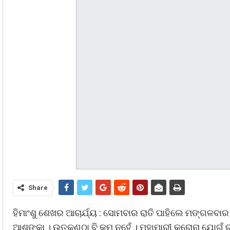
Share
ହିମାଂଶୁ ଶେଖର ଆଚାର୍ଯ୍ୟ : ସୋମବାର ରାତି ପାହିଲେ ମଙ୍ଗଳବ
ଆଶଙ୍କା । ଉତ୍କଣ୍ଠା ବି କମ୍ ନୁହେଁ । ମହାମାରୀ କରୋନା ଯୋଗୁ