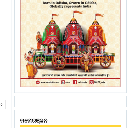
0
ମନୋରଞ୍ଜନ