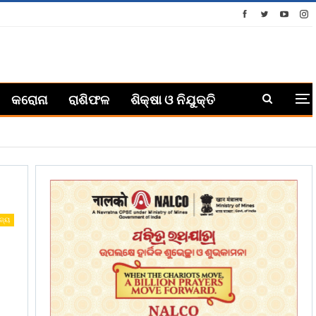
କରୋନା
ରାଶିଫଳ
ଶିକ୍ଷା ଓ ନିଯୁକ୍ତି
ଜ୍ୟ