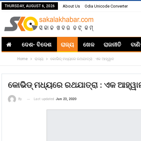
THURSDAY, AUGUST 6, 2026
About Us
Odia Unicode Converter
ଦେଶ- ବିଦେଶ
ରାଜ୍ୟ
ଖେଳ
ରାଜନୀତି
ବାଣ
Home
ରାଜ୍ୟ
କୋଭିଡ୍ ମଧ୍ୟରେ ରଥଯାତ୍ରା : ଏକ ଆହ୍ୱାନ
କୋଭିଡ୍ ମଧ୍ୟରେ ରଥଯାତ୍ରା : ଏକ ଆହ୍ୱା
Last updated
Jun 23, 2020
By