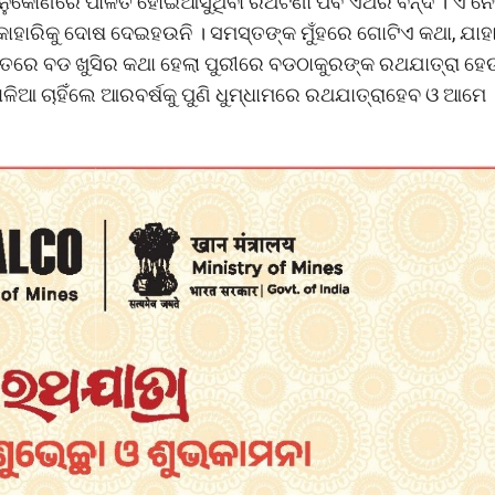
ନୁକୋଣରେ ପାଳିତ ହୋଇଆସୁଥିବା ରଥଟଣା ପର୍ବ ଏଥର ବନ୍ଦ । ଏ ନ
କାହାରିକୁ ଦୋଷ ଦେଇହଉନି । ସମସ୍ତଙ୍କ ମୁଁହରେ ଗୋଟିଏ କଥା, ଯାହ
 ଭିତରେ ବଡ ଖୁସିର କଥା ହେଲା ପୁରୀରେ ବଡଠାକୁରଙ୍କ ରଥଯାତ୍ରା ହେ
ଳିଆ ଚାହିଁଲେ ଆରବର୍ଷକୁ ପୁଣି ଧୁମ୍ଧାମରେ ରଥଯାତ୍ରାହେବ ଓ ଆମେ