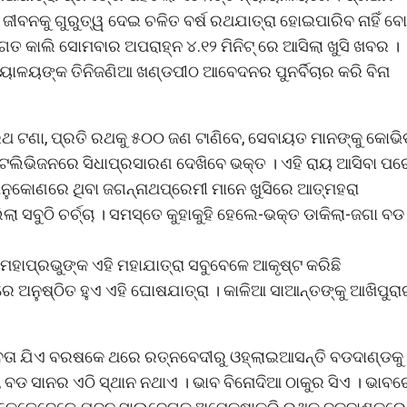
ୀବନକୁ ଗୁରୁତ୍ୱ ଦେଇ ଚଳିତ ବର୍ଷ ରଥଯାତ୍ରା ହୋଇପାରିବ ନାହିଁ ବୋ
ତ କାଲି ସୋମବାର ଅପରାହ୍ନ ୪.୧୨ ମିନିଟ୍ ରେ ଆସିଲା ଖୁସି ଖବର ।
ାୟାଳୟଙ୍କ ତିନିଜଣିଆ ଖଣ୍ଡପୀଠ ଆବେଦନର ପୁନର୍ବିଚାର କରି ବିନା
େବ ରଥ ଟଣା, ପ୍ରତି ରଥକୁ ୫୦୦ ଜଣ ଟାଣିବେ, ସେବାୟତ ମାନଙ୍କୁ କୋଭି
ଟେଲିଭିଜନରେ ସିଧାପ୍ରସାରଣ ଦେଖିବେ ଭକ୍ତ । ଏହି ରାୟ ଆସିବା ପର
ଣଅନୁକୋଣରେ ଥିବା ଜଗନ୍ନାଥପ୍ରେମୀ ମାନେ ଖୁସିରେ ଆତ୍ମହରା
ସବୁଠି ଚର୍ଚ୍ଚା । ସମସ୍ତେ କୁହାକୁହି ହେଲେ-ଭକ୍ତ ଡାକିଲା-ଜଗା ବଡ
ହାପ୍ରଭୁଙ୍କ ଏହି ମହାଯାତ୍ରା ସବୁବେଳେ ଆକୃଷ୍ଟ କରିଛି
ଥିରେ ଅନୁଷ୍ଠିତ ହୁଏ ଏହି ଘୋଷଯାତ୍ରା । କାଳିଆ ସାଆନ୍ତଙ୍କୁ ଆଖିପୁର
ତା ଯିଏ ବରଷକେ ଥରେ ରତ୍ନବେଦୀରୁ ଓହ୍ଲାଇଆସନ୍ତି ବଡଦାଣ୍ଡକୁ 
, ବଡ ସାନର ଏଠି ସ୍ଥାନ ନଥାଏ । ଭାବ ବିନୋଦିଆ ଠାକୁର ସିଏ । ଭାବର