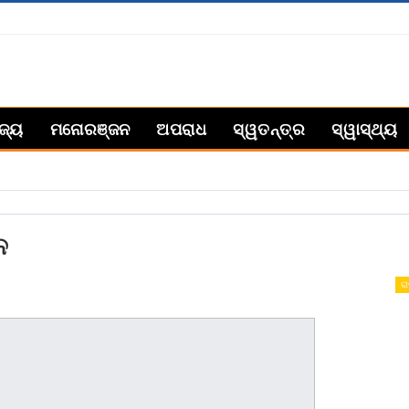
ିଜ୍ୟ
ମନୋରଞ୍ଜନ
ଅପରାଧ
ସ୍ୱତନ୍ତ୍ର
ସ୍ୱାସ୍ଥ୍ୟ
ନ
ରା