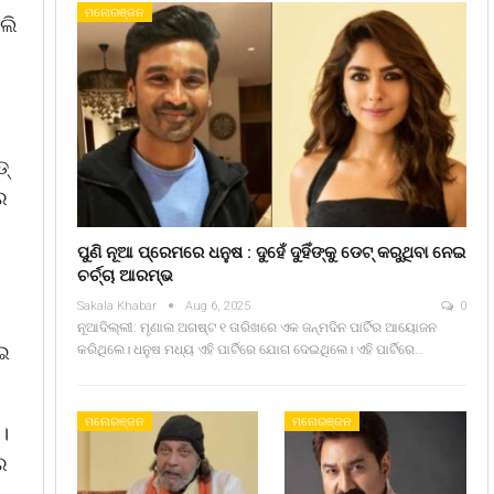
ମନୋରଞ୍ଜନ
ଲି
ଡ୍
େ
ପୁଣି ନୂଆ ପ୍ରେମରେ ଧନୁଷ : ଦୁହେଁ ଦୁହିଁଙ୍କୁ ଡେଟ୍ କରୁଥିବା ନେଇ
ଚର୍ଚ୍ଚା ଆରମ୍ଭ
Sakala Khabar
Aug 6, 2025
0
ନୂଆଦିଲ୍ଲୀ: ମୃଣାଲ ଅଗଷ୍ଟ ୧ ତାରିଖରେ ଏକ ଜନ୍ମଦିନ ପାର୍ଟିର ଆୟୋଜନ
ାଇ
କରିଥିଲେ। ଧନୁଷ ମଧ୍ୟ ଏହି ପାର୍ଟିରେ ଯୋଗ ଦେଇଥିଲେ। ଏହି ପାର୍ଟିରେ…
ମନୋରଞ୍ଜନ
ମନୋରଞ୍ଜନ
।
େ