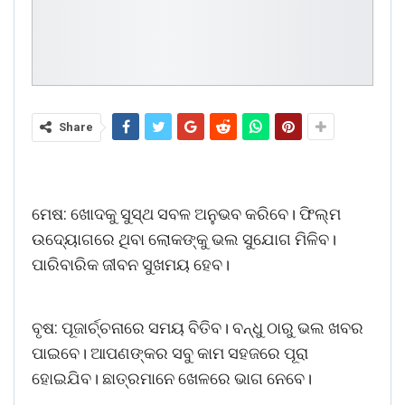
Share
ମେଷ: ଖୋଦକୁ ସୁସ୍ଥ ସବଳ ଅନୁଭବ କରିବେ। ଫିଲ୍ମ
ଉଦ୍ୟୋଗରେ ଥିବା ଲୋକଙ୍କୁ ଭଲ ସୁଯୋଗ ମିଳିବ।
ପାରିବାରିକ ଜୀବନ ସୁଖମୟ ହେବ।
ବୃଷ: ପୂଜାର୍ଚ୍ଚନାରେ ସମୟ ବିତିବ। ବନ୍ଧୁ ଠାରୁ ଭଲ ଖବର
ପାଇବେ। ଆପଣଙ୍କର ସବୁ କାମ ସହଜରେ ପୂରା
ହୋଇଯିବ। ଛାତ୍ରମାନେ ଖେଳରେ ଭାଗ ନେବେ।