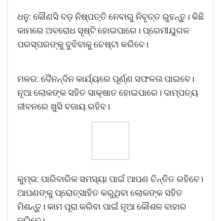
ଧନୁ: କୌଣସି ବଡ଼ ନିଷ୍ପତ୍ତି ନେବାରୁ ନିବୃତ୍ତ ରୁହନ୍ତୁ। କିଛି
କାମରେ ଅବରୋଧ ସୃଷ୍ଟି ହୋଇପାରେ। ପ୍ରେମୀଯୁଗଳ
ପରସ୍ପରଙ୍କୁ ବୁଝିବାକୁ ଚେଷ୍ଟା କରିବେ।
ମକର: ଦୈନନ୍ଦିନ କାର୍ଯ୍ୟରେ ପୂର୍ଣ୍ଣ ସଫଳତା ପାଇବେ।
ନୂଆ ଲୋକଙ୍କ ସହିତ ସାକ୍ଷାତ ହୋଇପାରେ। ଦାମ୍ପତ୍ୟ
ଜୀବନରେ ଖୁସି ବଜାୟ ରହିବ।
କୁମ୍ଭ: ପାରିବାରିକ ସମସ୍ୟା ପାଇଁ ଆପଣ ଚିନ୍ତିତ ରହିବେ।
ଆପଣଙ୍କୁ ପ୍ରୋତ୍ସାହିତ କରୁଥିବା ଲୋକଙ୍କ ସହିତ
ମିଶନ୍ତୁ। କାମ ପୂରା କରିବା ପାଇଁ ନୂଆ କୌଶଳ ବାହାର
କରିବେ।