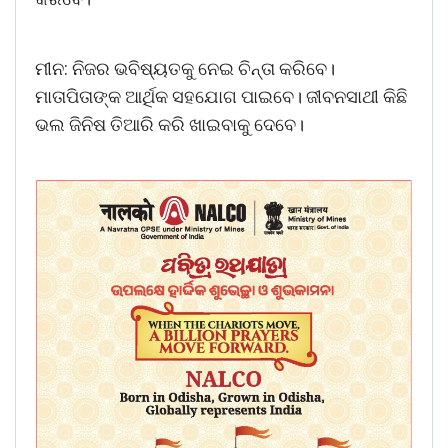
ମୀନ: ନିଜର ଭବିଷ୍ୟତକୁ ନେଇ ଚିନ୍ତା କରିବେ।
ମାତାପିତାଙ୍କ ଆର୍ଥିକ ସହଯୋଗ ପାଇବେ। ଜୀବନସାଥୀ କିଛି
ଭଲ ଜିନିଷ ତିଆରି କରି ଖାଇବାକୁ ଦେବେ।