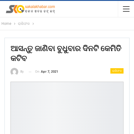
Home
ରାଶିଫଳ
ଆସନ୍ତୁ ଜାଣିବା ବୁଧୁବାର ଦିନଟି କେମିତି
କଟିବ
ରାଶିଫଳ
On
Apr 7, 2021
By