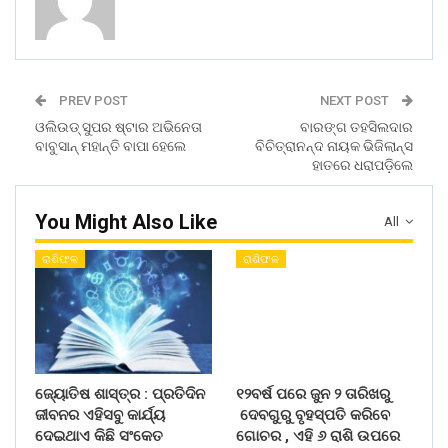
PREV POST
NEXT POST
ଓଲିଉଡ୍‌ ସୁପର ଷ୍ଟାର ଅଭିନେତା
ବାରଙ୍ଗ ତହସିଲଦାର
ବାବୁସାନ୍‌ ମହାନ୍ତି ବାପା ହେଲେ
ବିଚିତ୍ରାନନ୍ଦ ନାୟକ ଭିଜିଲାନ୍ସ
ହାତରେ ଧରାପଡ଼ିଲେ
You Might Also Like
All
ରାଶିଫଳ
ରାଶିଫଳ
ଜ୍ୟୋତିଷ ଶାସ୍ତ୍ର : ପ୍ରତିଦିନ
୧୨ବର୍ଷ ପରେ ଜୁନ ୨ ତାରିଖରୁ
ଜୀବନର ଏହିସବୁ କାର୍ଯ୍ୟ
ଦେବଗୁରୁ ବୃହସ୍ପତି କରିବେ
ଦେଇଥାଏ କିଛି ସଂକେତ
ଗୋଚର , ଏହି ୬ ରାଶି ଉପରେ