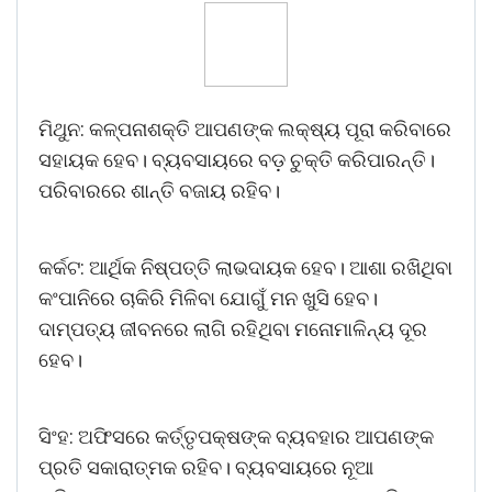
ମିଥୁନ: କଳ୍ପନାଶକ୍ତି ଆପଣଙ୍କ ଲକ୍ଷ୍ୟ ପୂରା କରିବାରେ
ସହାୟକ ହେବ। ବ୍ୟବସାୟରେ ବଡ଼ ଚୁକ୍ତି କରିପାରନ୍ତି।
ପରିବାରରେ ଶାନ୍ତି ବଜାୟ ରହିବ।
କର୍କଟ: ଆର୍ଥିକ ନିଷ୍ପତ୍ତି ଲାଭଦାୟକ ହେବ। ଆଶା ରଖିଥିବା
କଂପାନିରେ ଚାକିରି ମିଳିବା ଯୋଗୁଁ ମନ ଖୁସି ହେବ।
ଦାମ୍ପତ୍ୟ ଜୀବନରେ ଲାଗି ରହିଥିବା ମନୋମାଳିନ୍ୟ ଦୂର
ହେବ।
ସିଂହ: ଅଫିସରେ କର୍ତ୍ତୃପକ୍ଷଙ୍କ ବ୍ୟବହାର ଆପଣଙ୍କ
ପ୍ରତି ସକାରାତ୍ମକ ରହିବ। ବ୍ୟବସାୟରେ ନୂଆ