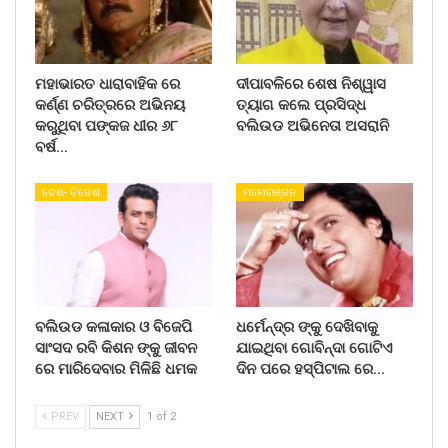
ମହାଭାରତ ଧାରାବାହିକ ରେ
ଦୀପାବଳିରେ ଶେଷ ନିଶ୍ୱାସ
କର୍ଣ୍ଣ ଚରିତ୍ରରେ ଅଭିନୟ
ତ୍ୟାଗ କଲେ ପ୍ରସିଦ୍ଧ
କରୁଥିବା ପଙ୍କଜ ଧୀର ୬୮
ବଲିଉଡ ଅଭିନେତା ଅସରାନି
ବର୍ଷ…
ଦେଶ- ବିଦେଶ
ମନୋରଞ୍ଜନ
ବଲିଉଡ କଳାକାର ଓ ବିଜେପି
ଧର୍ମେନ୍ଦ୍ର ଙ୍କୁ ଦେଖିବାକୁ
ସାଂସଦ ରବି କିଶନ ଙ୍କୁ ଜୀବନ
ଯାଇଥିବା ଗୋବିନ୍ଦା ଗୋଟିଏ
ରେ ମାରିଦେବାର ମିଳିଛି ଧମକ
ଦିନ ପରେ ହସ୍ପିଟାଲ ରେ…
PREV
NEXT
1 of 2