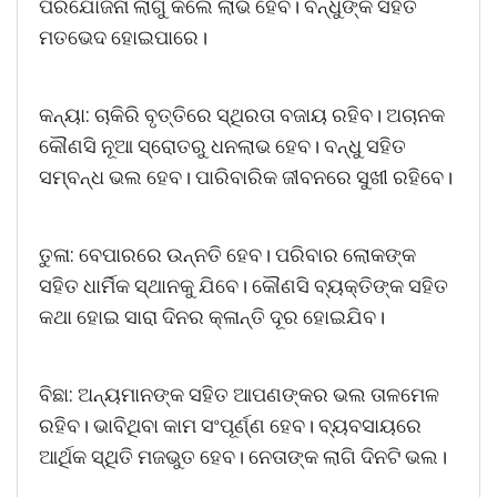
ପରିଯୋଜନା ଲାଗୁ କଲେ ଲାଭ ହେବ। ବନ୍ଧୁଙ୍କ ସହିତ
ମତଭେଦ ହୋଇପାରେ।
କନ୍ୟା: ଚାକିରି ବୃତ୍ତିରେ ସ୍ଥିରତା ବଜାୟ ରହିବ। ଅଚାନକ
କୌଣସି ନୂଆ ସ୍ରୋତରୁ ଧନଲାଭ ହେବ। ବନ୍ଧୁ ସହିତ
ସମ୍ବନ୍ଧ ଭଲ ହେବ। ପାରିବାରିକ ଜୀବନରେ ସୁଖୀ ରହିବେ।
ତୁଳା: ବେପାରରେ ଉନ୍ନତି ହେବ। ପରିବାର ଲୋକଙ୍କ
ସହିତ ଧାର୍ମିକ ସ୍ଥାନକୁ ଯିବେ। କୌଣସି ବ୍ୟକ୍ତିଙ୍କ ସହିତ
କଥା ହୋଇ ସାରା ଦିନର କ୍ଳାନ୍ତି ଦୂର ହୋଇଯିବ।
ବିଛା: ଅନ୍ୟମାନଙ୍କ ସହିତ ଆପଣଙ୍କର ଭଲ ତାଳମେଳ
ରହିବ। ଭାବିଥିବା କାମ ସଂପୂର୍ଣ୍ଣ ହେବ। ବ୍ୟବସାୟରେ
ଆର୍ଥିକ ସ୍ଥିତି ମଜଭୁତ ହେବ। ନେତାଙ୍କ ଲାଗି ଦିନଟି ଭଲ।