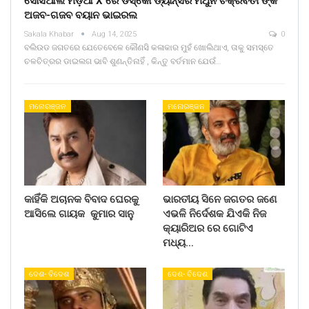
ସୋସିଆଲ ମିଡ଼ିଆ X ରେ ଡିସ୍କୋ ଡ୍ୟାନ୍ସର ମିଥୁନ ଚକ୍ରବର୍ତୀ ଙ୍କ
ଅଜବ-ଗଜବ ବୟାନ ଭାଇରଲ
Sakala Khabar
Aug 14, 2025
0
ବଲିଉଡ ଜଗତରେ ଯେତେବେଳେ କୌଣସି କଳାକାର ମୁହଁ ଖୋଲିଥାଏ, ତାକୁ ସମସ୍ତେ
ଚଳଚିତ୍ରର ଡାଇଲଗ ଭାବି ଶୁଣନ୍ତିନାହିଁ , କିନ୍ତୁ ବର୍ତମାନ ଯେଉଁ…
ମନୋରଞ୍ଜନ
ମନୋରଞ୍ଜନ
କାହିଁକି ଅଚାନକ ବିବାଦ ଘେରକୁ
ଭାରତୀୟ ସିନେ ଜଗତର ଜଣେ
ଆସିଲେ ଗାୟକ କୁମାର ସାନୁ
ଏଭଳି ନିର୍ଦେଶକ ଯିଏକି ନିଜ
କ୍ୟାରିଅର ରେ ଗୋଟିଏ
ମଧ୍ୟ…
ଦେଶ- ବିଦେଶ
ଦେଶ- ବିଦେଶ