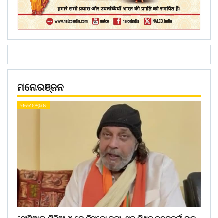
ମନୋରଞ୍ଜନ
ମନୋରଞ୍ଜନ