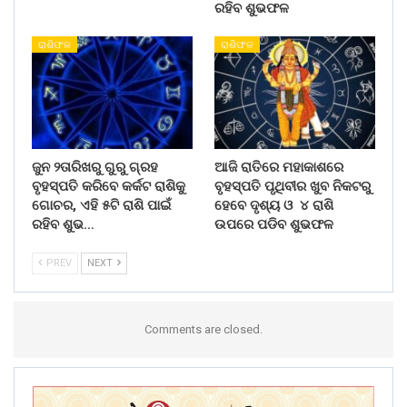
ରହିବ ଶୁଭଫଳ
ରାଶିଫଳ
ରାଶିଫଳ
ଜୁନ ୨ତାରିଖରୁ ଗୁରୁ ଗ୍ରହ
ଆଜି ରାତିରେ ମହାକାଶରେ
ବୃହସ୍ପତି କରିବେ କର୍କଟ ରାଶିକୁ
ବୃହସ୍ପତି ପୃଥିବୀର ଖୁବ ନିକଟରୁ
ଗୋଚର, ଏହି ୫ଟି ରାଶି ପାଇଁ
ହେବେ ଦୃଶ୍ୟ ଓ ୪ ରାଶି
ରହିବ ଶୁଭ…
ଉପରେ ପଡିବ ଶୁଭଫଳ
PREV
NEXT
Comments are closed.