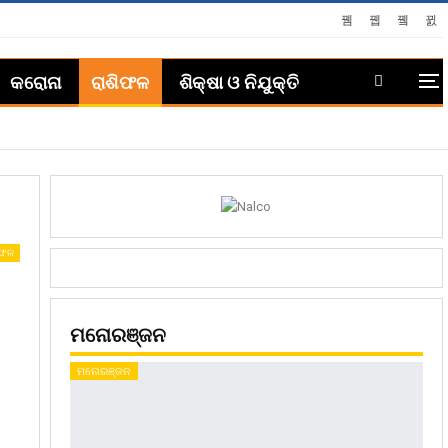
କରୋନା
ରାଶିଫଳ
ଶିକ୍ଷା ଓ ନିଯୁକ୍ତି
ିଫଳ
ମନୋରଞ୍ଜନ
ମନୋରଞ୍ଜନ