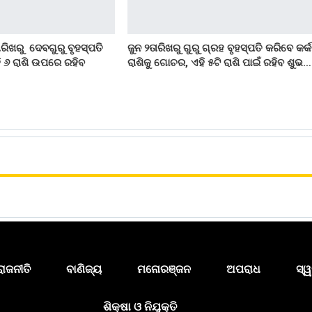
ାରିଖରୁ ଦେବଗୁରୁ ବୃହସ୍ପତି
ଜୁନ ୨ତାରିଖରୁ ଗୁରୁ ଗ୍ରହ ବୃହସ୍ପତି କରିବେ କର୍
 ୬ ରାଶି ଉପରେ ରହିବ
ରାଶିକୁ ଗୋଚର, ଏହି ୫ଟି ରାଶି ପାଇଁ ରହିବ ଶୁଭ…
ରାଜନୀତି
ବାଣିଜ୍ୟ
ମନୋରଞ୍ଜନ
ଅପରାଧ
ସ୍ୱ
ଶିକ୍ଷା ଓ ନିଯୁକ୍ତି