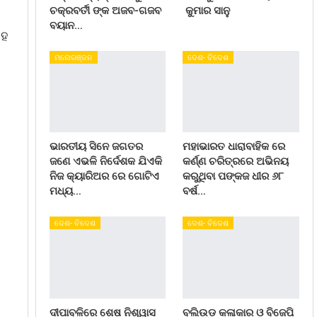
ଚକ୍ରବର୍ତୀ ଙ୍କ ଅଜବ-ଗଜବ
କୁମାର ସାନୁ
ବୟାନ…
ସହ
ମନୋରଞ୍ଜନ
ଦେଶ- ବିଦେଶ
ଭାରତୀୟ ସିନେ ଜଗତର
ମହାଭାରତ ଧାରାବାହିକ ରେ
ଜଣେ ଏଭଳି ନିର୍ଦେଶକ ଯିଏକି
କର୍ଣ୍ଣ ଚରିତ୍ରରେ ଅଭିନୟ
ନିଜ କ୍ୟାରିଅର ରେ ଗୋଟିଏ
କରୁଥିବା ପଙ୍କଜ ଧୀର ୬୮
ମଧ୍ୟ…
ବର୍ଷ…
ଦେଶ- ବିଦେଶ
ଦେଶ- ବିଦେଶ
ଦୀପାବଳିରେ ଶେଷ ନିଶ୍ୱାସ
ବଲିଉଡ କଳାକାର ଓ ବିଜେପି