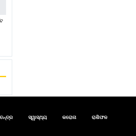
କଟ
ତନ୍ତ୍ର
ସ୍ୱାସ୍ଥ୍ୟ
କରୋନା
ରାଶିଫଳ