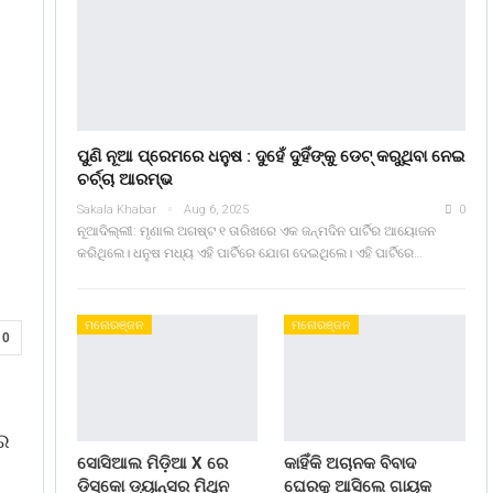
ପୁଣି ନୂଆ ପ୍ରେମରେ ଧନୁଷ : ଦୁହେଁ ଦୁହିଁଙ୍କୁ ଡେଟ୍ କରୁଥିବା ନେଇ
ଚର୍ଚ୍ଚା ଆରମ୍ଭ
Sakala Khabar
Aug 6, 2025
0
ନୂଆଦିଲ୍ଲୀ: ମୃଣାଲ ଅଗଷ୍ଟ ୧ ତାରିଖରେ ଏକ ଜନ୍ମଦିନ ପାର୍ଟିର ଆୟୋଜନ
କରିଥିଲେ। ଧନୁଷ ମଧ୍ୟ ଏହି ପାର୍ଟିରେ ଯୋଗ ଦେଇଥିଲେ। ଏହି ପାର୍ଟିରେ…
ମନୋରଞ୍ଜନ
ମନୋରଞ୍ଜନ
0
ାର
ସୋସିଆଲ ମିଡ଼ିଆ X ରେ
କାହିଁକି ଅଚାନକ ବିବାଦ
ଡିସ୍କୋ ଡ୍ୟାନ୍ସର ମିଥୁନ
ଘେରକୁ ଆସିଲେ ଗାୟକ