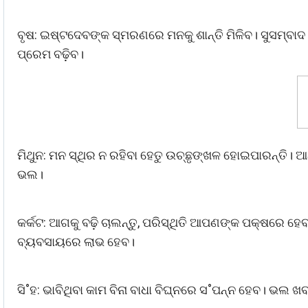
ବୃଷ: ଇଷ୍ଟଦେବଙ୍କ ସ୍ମରଣରେ ମନକୁ ଶାନ୍ତି ମିଳିବ। ସୁସମ୍ବା
ପ୍ରେମ ବଢ଼ିବ।
ମିଥୁନ: ମନ ସ୍ଥିର ନ ରହିବା ହେତୁ ଉଚ୍ଛୃଙ୍ଖଳ ହୋଇପାରନ୍ତି। ଆର
ଭଲ।
କର୍କଟ: ଆଗକୁ ବଢ଼ି ଚାଲନ୍ତୁ, ପରିସ୍ଥିତି ଆପଣଙ୍କ ପକ୍ଷରେ ହେ
ବ୍ୟବସାୟରେ ଲାଭ ହେବ।
ସି˚ହ: ଭାବିଥିବା କାମ ବିନା ବାଧା ବିଘ୍ନରେ ସ˚ପନ୍ନ ହେବ। ଭଲ