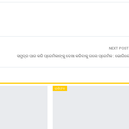
NEXT POS
ସମୁଦ୍ର ପାର କରି ପ୍ରେମିକାଙ୍କୁ ଦେଖା କରିବାକୁ ଗଲେ ପ୍ରେମିକ : ଭୋଗିଲ
ରାଶିଫଳ