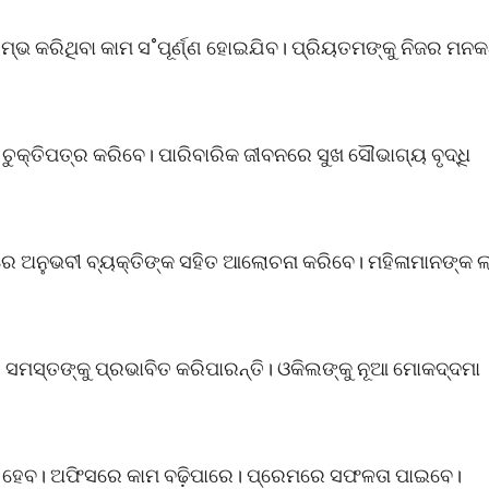
ମ୍ଭ କରିଥିବା କାମ ସ˚ପୂର୍ଣ୍ଣ ହୋଇଯିବ। ପ୍ରିୟତମଙ୍କୁ ନିଜର ମନକ
ୁକ୍ତିପତ୍ର କରିବେ। ପାରିବାରିକ ଜୀବନରେ ସୁଖ ସୌଭାଗ୍ୟ ବୃଦ୍ଧି
ଧରେ ଅନୁଭବୀ ବ୍ୟକ୍ତିଙ୍କ ସହିତ ଆଲୋଚନା କରିବେ। ମହିଳାମାନଙ୍କ ଲ
 ସମସ୍ତଙ୍କୁ ପ୍ରଭାବିତ କରିପାରନ୍ତି। ଓକିଲଙ୍କୁ ନୂଆ ମୋକଦ୍ଦମା
ି ହେବ। ଅଫିସରେ କାମ ବଢ଼ିପାରେ। ପ୍ରେମରେ ସଫଳତା ପାଇବେ।