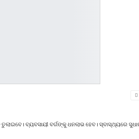
ବ ତୁଲାଇବେ। ବ୍ୟବସାୟୀ ବର୍ଗଙ୍କୁ ଧନଲାଭ ହେବ। ସ୍ବାସ୍ଥ୍ୟରେ ସୁଧ