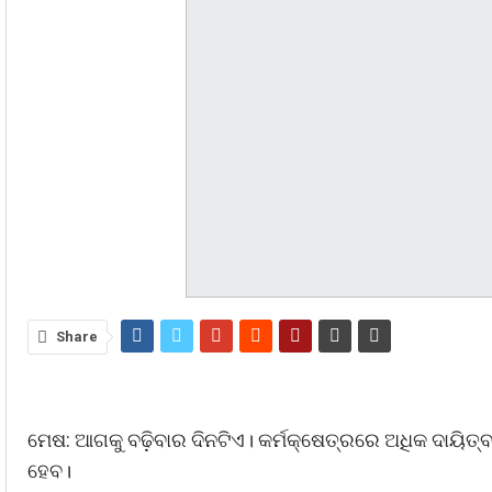
Share
ମେଷ: ଆଗକୁ ବଢ଼ିବାର ଦିନଟିଏ। କର୍ମକ୍ଷେତ୍ରରେ ଅଧିକ ଦାୟିତ୍
ହେବ।