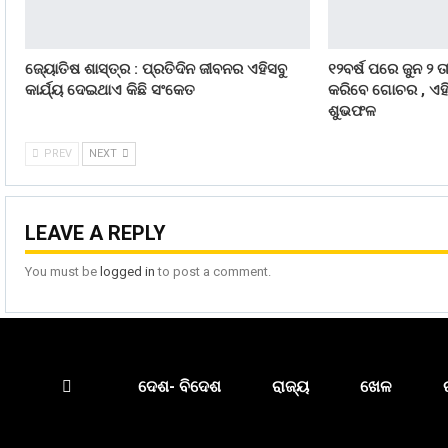
ଜ୍ୟୋତିଷ ଶାସ୍ତ୍ର : ପ୍ରତିଦିନ ଜୀବନର ଏହିସବୁ
୧୨ବର୍ଷ ପରେ ଜୁନ ୨ ତ
କାର୍ଯ୍ୟ ଦେଇଥାଏ କିଛି ସଂକେତ
କରିବେ ଗୋଚର , ଏହି
ଶୁଭଫଳ
PREV
NEXT
LEAVE A REPLY
You must be
logged in
to post a comment.
ଦେଶ- ବିଦେଶ
ରାଜ୍ୟ
ଖେଳ