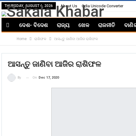
THURSDAY, AUGUST 6, 2026
About Us
Odia Unicode Converter
ଦେଶ- ବିଦେଶ
ରାଜ୍ୟ
ଖେଳ
ରାଜନୀତି
ବାଣି
Home
ରାଶିଫଳ
ଆସନ୍ତୁ ଜାଣିବା ଆଜିର ରାଶିଫଳ
ଆସନ୍ତୁ ଜାଣିବା ଆଜିର ରାଶିଫଳ
On
Dec 17, 2020
By