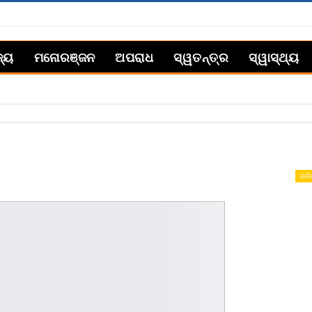
ଜ୍ୟ
ମନୋରଞ୍ଜନ
ଅପରାଧ
ସ୍ୱତନ୍ତ୍ର
ସ୍ୱାସ୍ଥ୍ୟ
ରାଶ