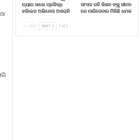
ତ୍ୟାଗ କଲେ ପ୍ରସିଦ୍ଧ
ସାଂସଦ ରବି କିଶନ ଙ୍କୁ ଜୀବନ
ବଲିଉଡ ଅଭିନେତା ଅସରାନି
ରେ ମାରିଦେବାର ମିଳିଛି ଧମକ
ଥା
PREV
NEXT
1 of 2
ାଗି