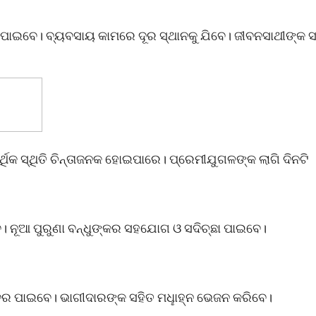
ଦ ପାଇବେ। ବ୍ୟବସାୟ କାମରେ ଦୂର ସ୍ଥାନକୁ ଯିବେ। ଜୀବନସାଥୀଙ୍କ 
୍ଥିକ ସ୍ଥିତି ଚିନ୍ତାଜନକ ହୋଇପାରେ। ପ୍ରେମୀଯୁଗଳଙ୍କ ଲାଗି ଦିନଟି
ବ। ନୂଆ ପୁରୁଣା ବନ୍ଧୁଙ୍କର ସହଯୋଗ ଓ ସଦିଚ୍ଛା ପାଇବେ।
 ଖବର ପାଇବେ। ଭାଗୀଦାରଙ୍କ ସହିତ ମଧୢାହ୍ନ ଭେଜନ କରିବେ।