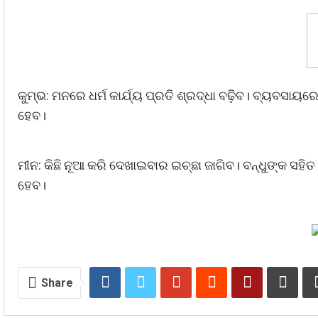
କୁମ୍ଭ: ମନରେ ଧର୍ମ କାର୍ଯ୍ୟ ପ୍ରତି ଶ୍ରଦ୍ଧା ବଢ଼ିବ। ବ୍ୟବସାୟର
ହେବ।
ମୀନ: କିଛି ନୂଆ କରି ଦେଖାଇବାର ଇଚ୍ଛା ଜାଗିବ। ବନ୍ଧୁଙ୍କ ସ
ହେବ।
Share