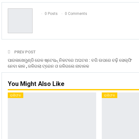
0 Posts
0 Comments
PREV POST
ପାରଳାଖେମୁଣ୍ଡି ରେଳ ଷ୍ଟେସନ୍‌ ନିକଟରେ ଅଘଟଣ : ବଗି ଉପରେ ଚଢ଼ି ସେଲ୍‌ଫି
ନେବା କାଳ , ଜଳିଗଲା ଟ୍ରେନ ଓ ଜଳିଗଲେ ନାବାଳକ
You Might Also Like
ରାଶିଫଳ
ରାଶିଫଳ