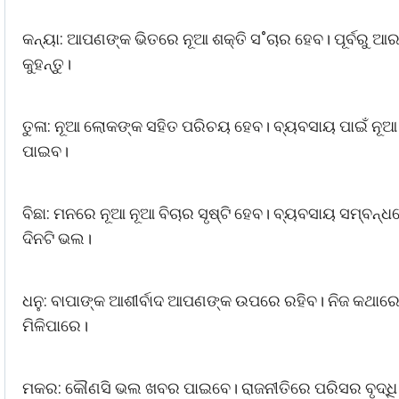
କନ୍ୟା: ଆପଣଙ୍କ ଭିତରେ ନୂଆ ଶକ୍ତି ସ˚ଚାର ହେବ। ପୂର୍ବରୁ ଆର
କୁହନ୍ତୁ।
ତୁଳା: ନୂଆ ଲୋକଙ୍କ ସହିତ ପରିଚୟ ହେବ। ବ୍ୟବସାୟ ପାଇଁ ନୂଆ ଚ
ପାଇବ।
ବିଛା: ମନରେ ନୂଆ ନୂଆ ବିଚାର ସୃଷ୍ଟି ହେବ। ବ୍ୟବସାୟ ସମ୍ବନ୍
ଦିନଟି ଭଲ।
ଧନୁ: ବାପାଙ୍କ ଆଶୀର୍ବାଦ ଆପଣଙ୍କ ଉପରେ ରହିବ। ନିଜ କଥାରେ
ମିଳିପାରେ।
ମକର: କୌଣସି ଭଲ ଖବର ପାଇବେ। ରାଜନୀତିରେ ପରିସର ବୃଦ୍ଧ