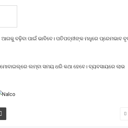
େ ଆଗକୁ ବଢ଼ିବା ପାଇଁ ଭାବିବେ। ପତିପତ୍ନୀଙ୍କ ମଧୢରେ ପ୍ରେମଭାବ ବୃଦ
ହିତ ମୋବାଇଲ୍‌ରେ ଲମ୍ବା ସମୟ ଧରି କଥା ହେବେ। ବ୍ୟବସାୟରେ ଲାଭ