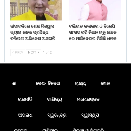
ଦୀପାବଳିରେ ଶେଷ ନିଶ୍ୱାସ
ବଲିଉଡ କଳାକାର ଓ ବିଜେପି
ତ୍ୟାଗ କଲେ ପ୍ରସିଦ୍ଧ
ସାଂସଦ ରବି କିଶନ ଙ୍କୁ ଜୀବନ
ବଲିଉଡ ଅଭିନେତା ଅସରାନି
ରେ ମାରିଦେବାର ମିଳିଛି ଧମକ
PREV
NEXT
1 of 2
ଦେଶ- ବିଦେଶ
ରାଜ୍ୟ
ଖେଳ
ରାଜନୀତି
ବାଣିଜ୍ୟ
ମନୋରଞ୍ଜନ
ଅପରାଧ
ସ୍ୱତନ୍ତ୍ର
ସ୍ୱାସ୍ଥ୍ୟ
କରୋନା
ରାଶିଫଳ
ଶିକ୍ଷା ଓ ନିଯୁକ୍ତି