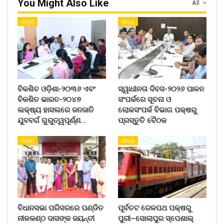
You Might Also Like
All
ରାଜ୍ୟ
ରାଜ୍ୟ
ବିକଶିତ ଓଡ଼ିଶା-୨୦୩୬ ଏବଂ
ସ୍ୱାଧୀନତା ଦିବସ-୨୦୨୬ ପାଳନ
ବିକଶିତ ଭାରତ-୨୦୪୭
ସଂପର୍କରେ ସୂଚନା ଓ
ଲକ୍ଷ୍ୟ ହାସଲରେ ଜନଜାତି
ଲୋକସଂପର୍କ ବିଭାଗ ପକ୍ଷରୁ
ଯୁବବର୍ଗ ଗୁରୁତ୍ୱପୂର୍ଣ୍ଣ…
ପ୍ରସ୍ତୁତି ବୈଠକ
ରାଜ୍ୟ
ରାଜ୍ୟ
ବିଧାନସଭା ପରିସରରେ ପଣ୍ଡିତ
ପୂର୍ବତଟ ରେଳପଥ ପକ୍ଷରୁ
ନୀଳକଣ୍ଠ ଦାସଙ୍କ ଜୟନ୍ତୀ
ପୁରୀ–ସୋଲାପୁର ସ୍ପେଶାଲ୍