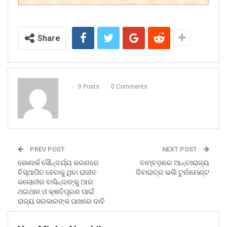
Share
0 Posts
0 Comments
PREV POST
NEXT POST
କୋଣାର୍କ ସୌନ୍ଦର୍ଯ୍ୟ କରଣରେ
ବାମ୍ବଡ଼ାରେ ଆନ୍ତଃରାଜ୍ୟ
ବିସ୍ଥାପିତ ହେବାକୁ ଥିବା ରାଜୀବ
ଦିବାରାତ୍ର ଭଲି ଟୁର୍ନାମେଣ୍ଟ
କଲୋନୀର ବାସିନ୍ଦାଙ୍କୁ ଆଗ
ଥଇଥାନ ଓ କ୍ଷତିପୂରଣ ପାଇଁ
ରାଜ୍ୟ ସରକାରଙ୍କ ପାଖରେ ଦାବି