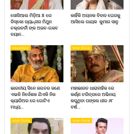
ସୋସିଆଲ ମିଡ଼ିଆ X ରେ
କାହିଁକି ଅଚାନକ ବିବାଦ ଘେରକୁ
ଡିସ୍କୋ ଡ୍ୟାନ୍ସର ମିଥୁନ
ଆସିଲେ ଗାୟକ କୁମାର ସାନୁ
ଚକ୍ରବର୍ତୀ ଙ୍କ ଅଜବ-ଗଜବ
ବୟାନ…
ମନୋରଞ୍ଜନ
ଦେଶ- ବିଦେଶ
ଭାରତୀୟ ସିନେ ଜଗତର ଜଣେ
ମହାଭାରତ ଧାରାବାହିକ ରେ
ଏଭଳି ନିର୍ଦେଶକ ଯିଏକି ନିଜ
କର୍ଣ୍ଣ ଚରିତ୍ରରେ ଅଭିନୟ
କ୍ୟାରିଅର ରେ ଗୋଟିଏ
କରୁଥିବା ପଙ୍କଜ ଧୀର ୬୮
ମଧ୍ୟ…
ବର୍ଷ…
ଦେଶ- ବିଦେଶ
ଦେଶ- ବିଦେଶ