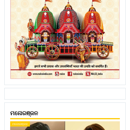
ମନୋରଞ୍ଜନ
ମନୋରଞ୍ଜନ