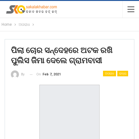
Home
ଅପରାଧ
ପିଲା ଚୋର ସନ୍ଦେହରେ ଅଟକ ରଖି
ପୁଲିସ ଜିମା ଦେଲେ ଗ୍ରାମବାସୀ
ଅପରାଧ
ରାଜ୍ୟ
On
Feb 7, 2021
By