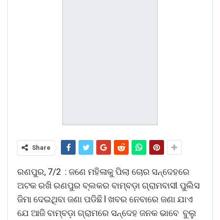
Share
ରଣପୁର, 7/2 : ଜଣେ ମହିଳାକୁ ପିଲା ଚୋର ସନ୍ଦେହରେ
ଅଟକ ରଖି ରଣପୁର ବ୍ଲକର ବାମ୍ବଡ଼ା ଗ୍ରାମବାସୀ ପୁଲିସ
ଜିମା ଦେଇଥିବା ଜଣା ପଡିଛି l ଖବର ନେବାରେ ଜଣା ଯାଏ
ଯେ ଆଜି ବାମ୍ବଡ଼ା ଗ୍ରାମରେ ସନ୍ଦେହ ଜନକ ଭାବେ ବୁଲୁ