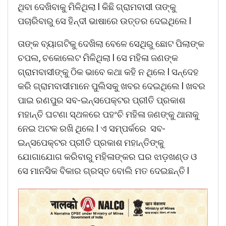
ଥିବା ଦେଖିବାକୁ ମିଳିଥିଲା l କିଛି ଗ୍ରାମବାସୀ ତାଙ୍କୁ
ପଚାରିବାରୁ ସେ ହିନ୍ଦୀ ଭାଷାରେ ଉତ୍ତର ଦେଇଥିଲେ l
ତାଙ୍କ ବ୍ୟାଗଟିକୁ ଦେଖିଲା ବେଳେ ସେଥିରୁ ଛୋଟ ପିଲାଙ୍କ
ଚପଲ, ଚକୋଲେଟ ମିଳିଥିଲା l ସେ ମହିଳା ଜଣଙ୍କ
ଗ୍ରାମବାସୀଙ୍କୁ ଠିକ ଭାବେ କଥା କହି ନ ଥିଲେ l ସନ୍ଦେହ
କରି ଗ୍ରାମବାସୀମାନେ ପୁଲିସକୁ ଖବର ଦେଇଥିଲେ l ଖବର
ପାଇ ରଣପୁର ସବ-ଇନ୍ସପେକ୍ଟର ପ୍ରୀତି ପ୍ରକାଶ
ମହାନ୍ତି ଘଟଣା ସ୍ଥଳରେ ପହଂଚି ମହିଳା ଜଣଙ୍କୁ ଥାନାକୁ
ନେଇ ଅଟକ ରଖି ଥିଲେ l ଏ ସମ୍ପର୍କରେ ସବ-
ଇନ୍ସପେକ୍ଟର ପ୍ରୀତି ପ୍ରକାଶ ମହାନ୍ତିଙ୍କୁ
ଯୋଗାଯୋଗ କରିବାରୁ ମହିଳାଙ୍କର ଘର ଝାଡ଼ଖଣ୍ଡ ଓ
ସେ ମାନସିକ ବିକାର ଗ୍ରସ୍ତ ବୋଲି ମତ ଦେଇଛନ୍ତି l