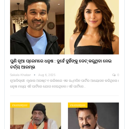
ପୁଣି ନୂଆ ପ୍ରେମରେ ଧନୁଷ : ଦୁହେଁ ଦୁହିଁଙ୍କୁ ଡେଟ୍ କରୁଥିବା ନେଇ
ଚର୍ଚ୍ଚା ଆରମ୍ଭ
Sakala Khabar
Aug 6, 2025
0
ନୂଆଦିଲ୍ଲୀ: ମୃଣାଲ ଅଗଷ୍ଟ ୧ ତାରିଖରେ ଏକ ଜନ୍ମଦିନ ପାର୍ଟିର ଆୟୋଜନ କରିଥିଲେ।
ଧନୁଷ ମଧ୍ୟ ଏହି ପାର୍ଟିରେ ଯୋଗ ଦେଇଥିଲେ। ଏହି ପାର୍ଟିରେ…
ମନୋରଞ୍ଜନ
ମନୋରଞ୍ଜନ