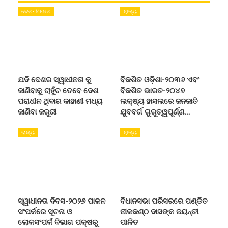
ଦେଶ- ବିଦେଶ
ରାଜ୍ୟ
ଯଦି ଦେଶର ସ୍ୱାଧୀନତା କୁ
ବିକଶିତ ଓଡ଼ିଶା-୨୦୩୬ ଏବଂ
ଜାଣିବାକୁ ଚାହୁଁଚ ତେବେ ଦେଶ
ବିକଶିତ ଭାରତ-୨୦୪୭
ପରାଧୀନ ଥିବାର କାହାଣୀ ମଧ୍ୟ
ଲକ୍ଷ୍ୟ ହାସଲରେ ଜନଜାତି
ଜାଣିବା ଜରୁରୀ
ଯୁବବର୍ଗ ଗୁରୁତ୍ୱପୂର୍ଣ୍ଣ…
ରାଜ୍ୟ
ରାଜ୍ୟ
ସ୍ୱାଧୀନତା ଦିବସ-୨୦୨୬ ପାଳନ
ବିଧାନସଭା ପରିସରରେ ପଣ୍ଡିତ
ସଂପର୍କରେ ସୂଚନା ଓ
ନୀଳକଣ୍ଠ ଦାସଙ୍କ ଜୟନ୍ତୀ
ଲୋକସଂପର୍କ ବିଭାଗ ପକ୍ଷରୁ
ପାଳିତ