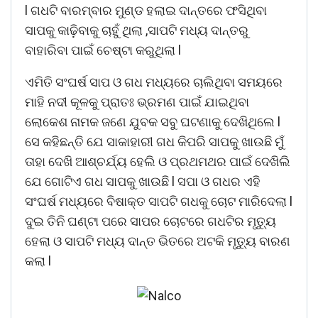
l ଗଧଟି ବାରମ୍ବାର ମୁଣ୍ଡ ହଲାଇ ଦାନ୍ତରେ ଫସିଥିବା
ସାପକୁ କାଢ଼ିବାକୁ ଚାହୁଁ ଥିଲା ,ସାପଟି ମଧ୍ୟ ଦାନ୍ତରୁ
ବାହାରିବା ପାଇଁ ଚେଷ୍ଟା କରୁଥିଲା l
ଏମିତି ସଂଘର୍ଷ ସାପ ଓ ଗଧ ମଧ୍ୟରେ ଚାଲିଥିବା ସମୟରେ
ମାହି ନଦୀ କୂଳକୁ ପ୍ରାତଃ ଭ୍ରମଣ ପାଇଁ ଯାଇଥିବା
ଲୋକେଶ ନାମକ ଜଣେ ଯୁବକ ସବୁ ଘଟଣାକୁ ଦେଖିଥିଲେ l
ସେ କହିଛନ୍ତି ଯେ ସାକାହାରୀ ଗଧ କିପରି ସାପକୁ ଖାଉଛି ମୁଁ
ତାହା ଦେଖି ଆଶ୍ଚର୍ଯ୍ୟ ହେଲି ଓ ପ୍ରଥମଥର ପାଇଁ ଦେଖିଲି
ଯେ ଗୋଟିଏ ଗଧ ସାପକୁ ଖାଉଛି l ସପା ଓ ଗଧର ଏହି
ସଂଘର୍ଷ ମଧ୍ୟରେ ବିଷାକ୍ତ ସାପଟି ଗଧକୁ ଚୋଟ ମାରିଦେଲା l
ଦୁଇ ତିନି ଘଣ୍ଟା ପରେ ସାପର ଚୋଟରେ ଗଧଟିର ମୃତ୍ୟୁ
ହେଲା ଓ ସାପଟି ମଧ୍ୟ ଦାନ୍ତ ଭିତରେ ଅଟକି ମୃତ୍ୟୁ ବାରଣ
କଲା l