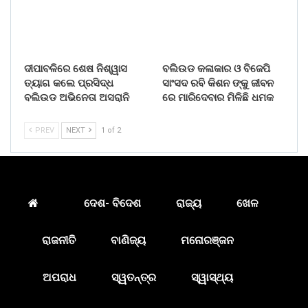
ଦୀପାବଳିରେ ଶେଷ ନିଶ୍ୱାସ
ବଲିଉଡ କଳାକାର ଓ ବିଜେପି
ତ୍ୟାଗ କଲେ ପ୍ରସିଦ୍ଧ
ସାଂସଦ ରବି କିଶନ ଙ୍କୁ ଜୀବନ
ବଲିଉଡ ଅଭିନେତା ଅସରାନି
ରେ ମାରିଦେବାର ମିଳିଛି ଧମକ
PREV
NEXT
1 of 2
ଦେଶ- ବିଦେଶ
ରାଜ୍ୟ
ଖେଳ
ରାଜନୀତି
ବାଣିଜ୍ୟ
ମନୋରଞ୍ଜନ
ଅପରାଧ
ସ୍ୱତନ୍ତ୍ର
ସ୍ୱାସ୍ଥ୍ୟ