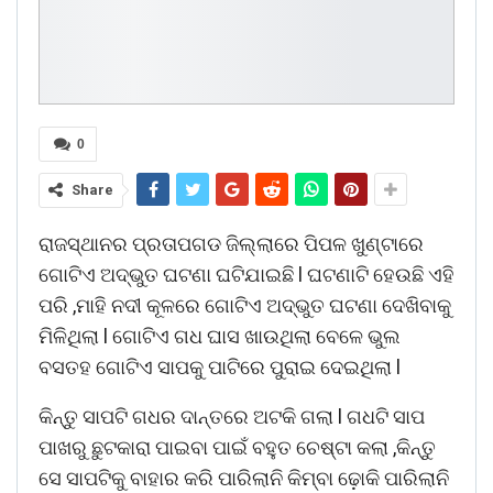
0
Share
ରାଜସ୍ଥାନର ପ୍ରତାପଗଡ ଜିଲ୍ଲାରେ ପିପଳ ଖୁଣ୍ଟାରେ
ଗୋଟିଏ ଅଦ୍ଭୁତ ଘଟଣା ଘଟିଯାଇଛି l ଘଟଣାଟି ହେଉଛି ଏହି
ପରି ,ମାହି ନଦୀ କୂଳରେ ଗୋଟିଏ ଅଦ୍ଭୁତ ଘଟଣା ଦେଖିବାକୁ
ମିଳିଥିଲା l ଗୋଟିଏ ଗଧ ଘାସ ଖାଉଥିଲା ବେଳେ ଭୁଲ
ବସତହ ଗୋଟିଏ ସାପକୁ ପାଟିରେ ପୁରାଇ ଦେଇଥିଲା l
କିନ୍ତୁ ସାପଟି ଗଧର ଦାନ୍ତରେ ଅଟକି ଗଲା l ଗଧଟି ସାପ
ପାଖରୁ ଛୁଟକାରା ପାଇବା ପାଇଁ ବହୁତ ଚେଷ୍ଟା କଲା ,କିନ୍ତୁ
ସେ ସାପଟିକୁ ବାହାର କରି ପାରିଲାନି କିମ୍ବା ଢ଼ୋକି ପାରିଲାନି