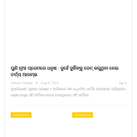
ପୁଣି ନୂଆ ପ୍ରେମରେ ଧନୁଷ : ଦୁହେଁ ଦୁହିଁଙ୍କୁ ଡେଟ୍ କରୁଥିବା ନେଇ
ଚର୍ଚ୍ଚା ଆରମ୍ଭ
Sakala Khabar
Aug 6, 2025
0
ନୂଆଦିଲ୍ଲୀ: ମୃଣାଲ ଅଗଷ୍ଟ ୧ ତାରିଖରେ ଏକ ଜନ୍ମଦିନ ପାର୍ଟିର ଆୟୋଜନ କରିଥିଲେ।
ଧନୁଷ ମଧ୍ୟ ଏହି ପାର୍ଟିରେ ଯୋଗ ଦେଇଥିଲେ। ଏହି ପାର୍ଟିରେ…
ମନୋରଞ୍ଜନ
ମନୋରଞ୍ଜନ