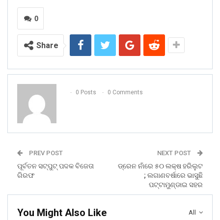
0
Share
0 Posts
0 Comments
PREV POST
NEXT POST
ପୂର୍ବତନ ସଟ୍‌ପୁଟ୍‌ ପଦକ ବିଜେତା
ଡ୍ରେନ ନାଁରେ ୫୦ ଲକ୍ଷ ହରିଲୁଟ
ଗିରଫ
; ଲଗାଣବର୍ଷାରେ ଭାସୁଛି
ପଟ୍ଟାମୁଣ୍ଡାଇ ସହର
You Might Also Like
All