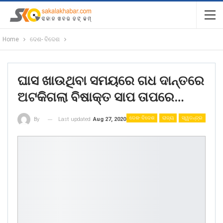
Home
ଦେଶ- ବିଦେଶ
ଘାସ ଖାଉଥିବା ସମୟରେ ଗଧ ଦାନ୍ତରେ
ଅଟକିଗଲା ବିଷାକ୍ତ ସାପ ତାପରେ…
ଦେଶ- ବିଦେଶ
ରାଜ୍ୟ
ସ୍ୱତନ୍ତ୍ର
Last updated
Aug 27, 2020
By