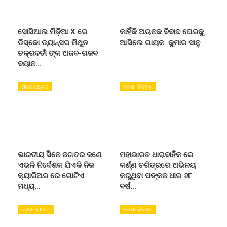
ସୋସିଆଲ ମିଡ଼ିଆ X ରେ
କାହିଁକି ଅଚାନକ ବିବାଦ ଘେରକୁ
ଡିସ୍କୋ ଡ୍ୟାନ୍ସର ମିଥୁନ
ଆସିଲେ ଗାୟକ କୁମାର ସାନୁ
ଚକ୍ରବର୍ତୀ ଙ୍କ ଅଜବ-ଗଜବ
ବୟାନ…
ମନୋରଞ୍ଜନ
ଦେଶ- ବିଦେଶ
ଭାରତୀୟ ସିନେ ଜଗତର ଜଣେ
ମହାଭାରତ ଧାରାବାହିକ ରେ
ଏଭଳି ନିର୍ଦେଶକ ଯିଏକି ନିଜ
କର୍ଣ୍ଣ ଚରିତ୍ରରେ ଅଭିନୟ
କ୍ୟାରିଅର ରେ ଗୋଟିଏ
କରୁଥିବା ପଙ୍କଜ ଧୀର ୬୮
ମଧ୍ୟ…
ବର୍ଷ…
ଦେଶ- ବିଦେଶ
ଦେଶ- ବିଦେଶ