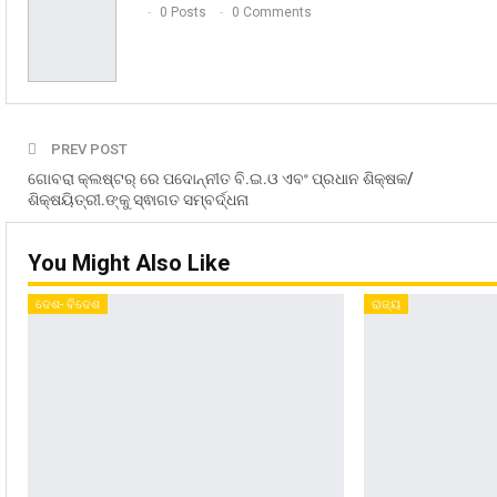
0 Posts
0 Comments
PREV POST
ଗୋବରା କ୍ଲଷ୍ଟର୍ ରେ ପଦୋନ୍ନୀତ ବି.ଇ.ଓ ଏବଂ ପ୍ରଧାନ ଶିକ୍ଷକ/
ଶିକ୍ଷୟିତ୍ରୀ.ଙ୍କୁ ସ୍ଵାଗତ ସମ୍ବର୍ଦ୍ଧନା
You Might Also Like
ଦେଶ- ବିଦେଶ
ରାଜ୍ୟ