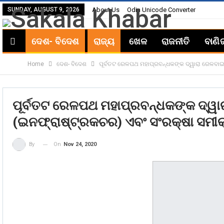
SUNDAY, AUGUST 9, 2026
About Us
Odia Unicode Converter
ଦେଶ- ବିଦେଶ
ରାଜ୍ୟ
ଖେଳ
ରାଜନୀତି
ବାଣି
Home
ଦେଶ- ବିଦେଶ
ପୂର୍ବତଟ ରେଳପଥ ମହାପ୍ରବନ୍ଧକଙ୍କ ଦ୍ୱାରା ରେଳବାଇ 
ପୂର୍ବତଟ ରେଳପଥ ମହାପ୍ରବନ୍ଧକଙ୍କ ଦ୍ୱାର
(ଇନଫ୍ରାଷ୍ଟ୍ରକଚର) ଏବଂ ସଂରକ୍ଷା ସମୀକ
On
Nov 24, 2020
By