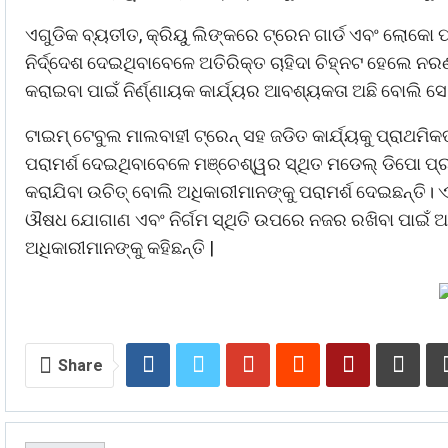
ଏଗୁଡିକ ବ୍ୟତୀତ, କ୍ରିୟୁ ଲିଙ୍କରେ ଟ୍ରେନ ଗାର୍ଡ ଏବଂ ଲୋ
ନିର୍ଦ୍ଦେଶ ଦେଇଥିବାବେଳେ ଅତିରିକ୍ତ ଚାହିଦା ଚିହ୍ନଟ ହେଲେ ନ
କରାଇବା ପାଇଁ ନିର୍ଣ୍ଣାୟକ କାର୍ଯ୍ୟର ଆବଶ୍ୟକତା ଅଛି ବୋଲି ସେ କ
ଟାଇମ୍ ଟେବୁଲ ମାଲବାହୀ ଟ୍ରେନ୍ ସହ ଜଡିତ କାର୍ଯ୍ୟକୁ ପ୍ରାଥମିକ
ପରାମର୍ଶ ଦେଇଥିବାବେଳେ ମଞ୍ଚେଶ୍ୱର ସ୍ଥିତ ମଡେଲ୍ ଡିପୋ 
କରାଯିବା ଉଚିତ୍ ବୋଲି ଅଧିକାରୀମାନଙ୍କୁ ପରାମର୍ଶ ଦେଇଛନ୍ତି।
ଔଷଧ ଯୋଗାଣ ଏବଂ ନିର୍ଗମ ସ୍ଥିତି ଉପରେ ନଜର ରଖିବା ପାଇଁ ଆବ
ଅଧିକାରୀମାନଙ୍କୁ କହିଛନ୍ତି |
Share