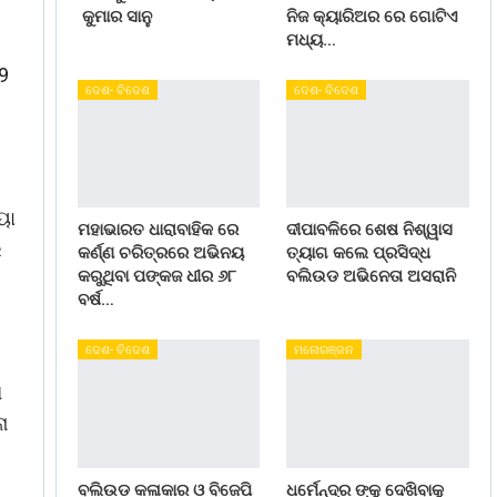
କୁମାର ସାନୁ
ନିଜ କ୍ୟାରିଅର ରେ ଗୋଟିଏ
ମଧ୍ୟ…
19
ଦେଶ- ବିଦେଶ
ଦେଶ- ବିଦେଶ
ୟା
ମହାଭାରତ ଧାରାବାହିକ ରେ
ଦୀପାବଳିରେ ଶେଷ ନିଶ୍ୱାସ
େ
କର୍ଣ୍ଣ ଚରିତ୍ରରେ ଅଭିନୟ
ତ୍ୟାଗ କଲେ ପ୍ରସିଦ୍ଧ
କରୁଥିବା ପଙ୍କଜ ଧୀର ୬୮
ବଲିଉଡ ଅଭିନେତା ଅସରାନି
ବର୍ଷ…
ଦେଶ- ବିଦେଶ
ମନୋରଞ୍ଜନ
ା
ା
ବଲିଉଡ କଳାକାର ଓ ବିଜେପି
ଧର୍ମେନ୍ଦ୍ର ଙ୍କୁ ଦେଖିବାକୁ