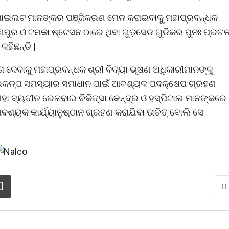
କୋ ପାଇଲଟ ମାନଙ୍କର ପଞ୍ଜିକରଣ ମେଳ କରାଇବାକୁ ମହାପ୍ରବନ୍ଧକ
ରଣପୁର ଓ ଟମକା ଷ୍ଟେସନ ଠାରେ ଥିବା ଗୁଡ଼ସେଡ ଗୁଡିକର ପୁନଃ ପ୍ରଚ
ହିଛନ୍ତି |
ତା ଦେବାକୁ ମହାପ୍ରବନ୍ଧକ ଶ୍ରୀ ବିଦ୍ୟା ଭୂଷଣ ଅଧିକାରୀମାନଙ୍କୁ
ପ୍ରକଳ୍ପ ସମସ୍ୟାର ସମାଧାନ ପାଇଁ ଆବଶ୍ୟକ ପଦକ୍ଷେପ ଗ୍ରହଣ
 ଏହା ବ୍ୟତୀତ ରେଳବାଇ ଚିକିତ୍ସା କେନ୍ଦ୍ର ଓ ହସ୍ପିଟାଲ ମାନଙ୍କରେ
ଶ୍ୟକ କାର୍ଯ୍ୟାନୁଷ୍ଠାନ ଗ୍ରହଣ କରାଯିବା ଉଚିତ୍ ବୋଲି ସେ