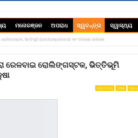
ଜ୍ୟ
ମନୋରଞ୍ଜନ
ଅପରାଧ
ସ୍ୱତନ୍ତ୍ର
ସ୍ୱାସ୍ଥ୍ୟ
ରୋଲିଙ୍ଗସ୍ଟକ, ଭିତ୍ତିଭୂମି (ଇନଫ୍ରାଷ୍ଟ୍ରକଚର) ଏବଂ ସଂରକ୍ଷା ସମୀକ୍ଷା
ା ରେଳବାଇ ରୋଲିଙ୍ଗସ୍ଟକ, ଭିତ୍ତିଭୂମି
୍ଷା
ଦେଶ- ବିଦେଶ
ରାଜ୍ୟ
ସ୍ୱତନ୍