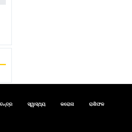
ତନ୍ତ୍ର
ସ୍ୱାସ୍ଥ୍ୟ
କରୋନା
ରାଶିଫଳ