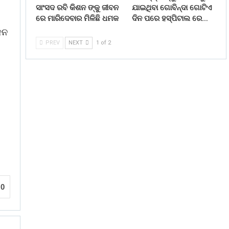
ସାଂସଦ ରବି କିଶନ ଙ୍କୁ ଜୀବନ
ଯାଇଥିବା ଗୋବିନ୍ଦା ଗୋଟିଏ
ରେ ମାରିଦେବାର ମିଳିଛି ଧମକ
ଦିନ ପରେ ହସ୍ପିଟାଲ ରେ…
ଳନ
PREV
NEXT
1 of 2
0