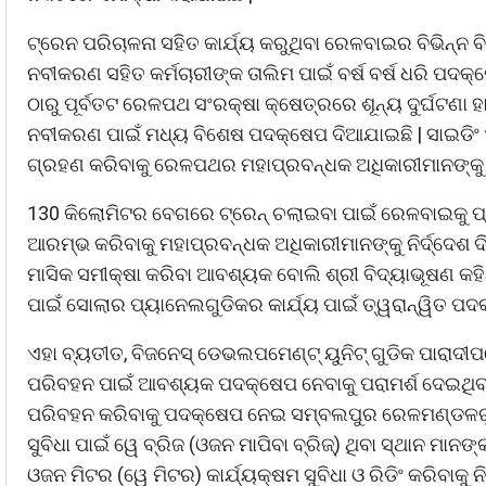
ଟ୍ରେନ ପରିଚାଳନା ସହିତ କାର୍ଯ୍ୟ କରୁଥିବା ରେଳବାଇର ବିଭିନ୍ନ 
ନବୀକରଣ ସହିତ କର୍ମଚାରୀଙ୍କ ତାଲିମ ପାଇଁ ବର୍ଷ ବର୍ଷ ଧରି ପଦକ୍
ଠାରୁ ପୂର୍ବତଟ ରେଳପଥ ସଂରକ୍ଷା କ୍ଷେତ୍ରରେ ଶୂନ୍ୟ ଦୁର୍ଘଟଣା ହ
ନବୀକରଣ ପାଇଁ ମଧ୍ୟ ବିଶେଷ ପଦକ୍ଷେପ ଦିଆଯାଇଛି | ସାଇଡିଂ 
ଗ୍ରହଣ କରିବାକୁ ରେଳପଥର ମହାପ୍ରବନ୍ଧକ ଅଧିକାରୀମାନଙ୍କୁ ନିର
130 କିଲୋମିଟର ବେଗରେ ଟ୍ରେନ୍ ଚଲାଇବା ପାଇଁ ରେଳବାଇକୁ ପ୍ର
ଆରମ୍ଭ କରିବାକୁ ମହାପ୍ରବନ୍ଧକ ଅଧିକାରୀମାନଙ୍କୁ ନିର୍ଦ୍ଦେଶ
ମାସିକ ସମୀକ୍ଷା କରିବା ଆବଶ୍ୟକ ବୋଲି ଶ୍ରୀ ବିଦ୍ୟାଭୂଷଣ କ
ପାଇଁ ସୋଲାର ପ୍ୟାନେଲଗୁଡିକର କାର୍ଯ୍ୟ ପାଇଁ ତ୍ୱରାନ୍ୱିତ ପଦ
ଏହା ବ୍ୟତୀତ, ବିଜନେସ୍ ଡେଭଲପମେଣ୍ଟ୍ ୟୁନିଟ୍ ଗୁଡିକ ପାରାଦୀପରେ
ପରିବହନ ପାଇଁ ଆବଶ୍ୟକ ପଦକ୍ଷେପ ନେବାକୁ ପରାମର୍ଶ ଦେଇଥିବାବ
ପରିବହନ କରିବାକୁ ପଦକ୍ଷେପ ନେଇ ସମ୍ବଲପୁର ରେଳମଣ୍ଡଳରୁ ମକ
ସୁବିଧା ପାଇଁ ୱେ ବ୍ରିଜ (ଓଜନ ମାପିବା ବ୍ରିଜ୍) ଥିବା ସ୍ଥାନ ମା
ଓଜନ ମିଟର (ୱେ ମିଟର) କାର୍ଯ୍ୟକ୍ଷମ ସୁବିଧା ଓ ରିଡିଂ କରିବାକୁ ନି