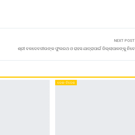
NEXT POS
ଶ୍ରୀ ବଳଦେବଜୀଉଙ୍କ ଫୁଲରଥ ଓ ରାହସ ଯାତ୍ରାପାଇଁ ଜିଲ୍ଲାପାଳଙ୍କୁ ନିବ
ଦେଶ- ବିଦେଶ