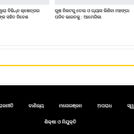
ୱାରା ବିଭିନ୍ନ କ୍ଷେତ୍ରର
ରୁଷ ନିକଟରୁ ତେଲ ଓ ଗ୍ୟାସ କିଣିବା ମହଙ୍ଗା
ନଙ୍କ ସହିତ ନିବେଶ
ପଡିବ ଭାରତକୁ : ଆମେରିକା
ରାଜନୀତି
ବାଣିଜ୍ୟ
ମନୋରଞ୍ଜନ
ଅପରାଧ
ସ୍ୱ
ଶିକ୍ଷା ଓ ନିଯୁକ୍ତି