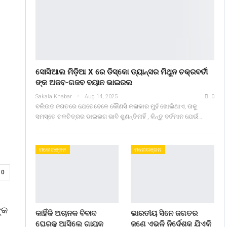
ସୋସିଆଲ ମିଡ଼ିଆ X ରେ ଡିସ୍କୋ ଡ୍ୟାନ୍ସର ମିଥୁନ ଚକ୍ରବର୍ତୀ
ଙ୍କ ଅଜବ-ଗଜବ ବୟାନ ଭାଇରଲ
Sakala Khabar
Aug 14, 2025
0
ବଲିଉଡ ଜଗତରେ ଯେତେବେଳେ କୌଣସି କଳାକାର ମୁହଁ ଖୋଲିଥାଏ, ତାକୁ
ସମସ୍ତେ ଚଳଚିତ୍ରର ଡାଇଲଗ ଭାବି ଶୁଣନ୍ତିନାହିଁ , କିନ୍ତୁ ବର୍ତମାନ ଯେଉଁ…
ମନୋରଞ୍ଜନ
ମନୋରଞ୍ଜନ
0
୍କ
କାହିଁକି ଅଚାନକ ବିବାଦ
ଭାରତୀୟ ସିନେ ଜଗତର
ଘେରକୁ ଆସିଲେ ଗାୟକ
ଜଣେ ଏଭଳି ନିର୍ଦେଶକ ଯିଏକି