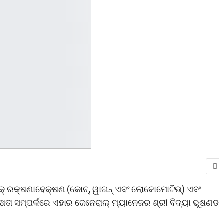
ଟକ୍ ରକ୍ଷଣାବେକ୍ଷଣ (କୋଚ୍, ୱାଗନ୍ ଏବଂ ଲୋକୋମୋଟିଭ୍) ଏବଂ
କ୍ଷତା ସମ୍ପର୍କରେ ଏହାର ଜେନେରାଲ୍ ମ୍ୟାନେଜର ଶ୍ରୀ ବିଦ୍ୟା ଭୂଷଣଙ