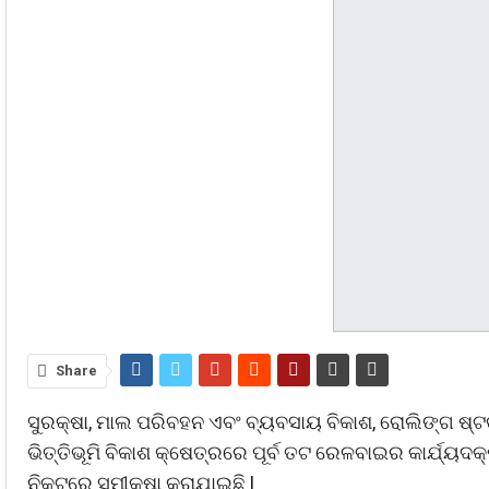
Share
ସୁରକ୍ଷା, ମାଲ ପରିବହନ ଏବଂ ବ୍ୟବସାୟ ବିକାଶ, ରୋଲିଙ୍ଗ ଷ୍
ଭିତ୍ତିଭୂମି ବିକାଶ କ୍ଷେତ୍ରରେ ପୂର୍ବ ତଟ ରେଳବାଇର କାର୍ଯ୍ୟଦ
ନିକଟରେ ସମୀକ୍ଷା କରାଯାଇଛି |