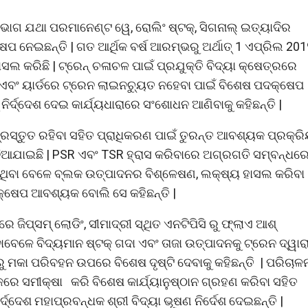
ବିଭାଗ ଯଥା ପରମାନେଣ୍ଟ ୱେ, ରୋଲିଂ ଷ୍ଟକ୍, ସିଗନାଲ୍ ଇତ୍ୟାଦିର
ଷେପ ନେଇଛନ୍ତି | ଗତ ଆର୍ଥିକ ବର୍ଷ ଆରମ୍ଭରୁ ଅର୍ଥାତ୍ 1 ଏପ୍ରିଲ 20
ାସଲ କରିଛି | ଟ୍ରେନ୍ ଚଳାଚଳ ପାଇଁ ପ୍ରଯୁକ୍ତି ବିଦ୍ୟା କ୍ଷେତ୍ରରେ
ଏବଂ ୟାର୍ଡରେ ଟ୍ରେନ ଲାଇନଚ୍ୟୁତ ନହେବା ପାଇଁ ବିଶେଷ ପଦକ୍ଷେପ
୍ଦ୍ଦେଶ ଦେଇ କାର୍ଯ୍ୟଧାରାରେ ସଂଶୋଧନ ଆଣିବାକୁ କହିଛନ୍ତି |
ସ୍ତୁତ ରହିବା ସହିତ ପ୍ରାଧିକରଣ ପାଇଁ ତୁରନ୍ତ ଆବଶ୍ୟକ ପ୍ରକ୍ରି
 ଦିଆଯାଇଛି | PSR ଏବଂ TSR ହ୍ରାସ କରିବାରେ ଅଗ୍ରଗତି ସମ୍ବନ୍ଧର
ହିଥିବା ବେଳେ ବ୍ଲକ ଉତ୍ପାଦନର ବିଶ୍ଳେଷଣ, ଲକ୍ଷ୍ୟ ହାସଲ କରିବା
କ୍ଷେପ ଆବଶ୍ୟକ ବୋଲି ସେ କହିଛନ୍ତି |
 ଜିପ୍ସମ୍ ଲୋଡିଂ, ସୀମାଦ୍ରୀ ସ୍ଥିତ ଏନଟିପିସି ରୁ ଫ୍ଲାଏ ଆଶ୍
େଳେ ବିଦ୍ୟମାନ ଷ୍ଟକ୍ ଗଦା ଏବଂ ତାଜା ଉତ୍ପାଦନକୁ ଟ୍ରେନ ଦ୍ୱାର
ା ପରିବହନ ଉପରେ ବିଶେଷ ଦୃଷ୍ଟି ଦେବାକୁ କହିଛନ୍ତି | ପରିଚାଳନ
ନଙ୍କରେ ସମୀକ୍ଷା କରି ବିଶେଷ କାର୍ଯ୍ୟାନୁଷ୍ଠାନ ଗ୍ରହଣ କରିବା ସହିତ
ର୍ଦ୍ଦେଶ ମହାପ୍ରବନ୍ଧକ ଶ୍ରୀ ବିଦ୍ୟା ଭୂଷଣ ନିର୍ଦେଶ ଦେଇଛନ୍ତି |