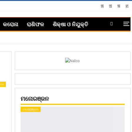
କରୋନା
ରାଶିଫଳ
ଶିକ୍ଷା ଓ ନିଯୁକ୍ତି
ତ୍ର
ମନୋରଞ୍ଜନ
ମନୋରଞ୍ଜନ