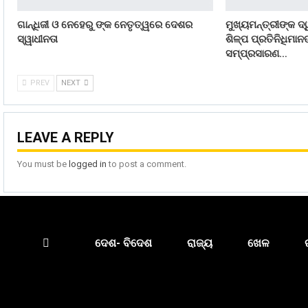
ଗାନ୍ଧିଜୀ ଓ ନେହେରୁ ଙ୍କ ନେତୃତ୍ୱରେ ଦେଶର
ମୁଖ୍ୟମନ୍ତ୍ରୀଙ୍କ ଦ୍
ସ୍ୱାଧୀନତା
ଶିଳ୍ପ ପ୍ରତିନିଧିମା
ସମ୍ପ୍ରସାରଣ…
PREV
NEXT
LEAVE A REPLY
You must be
logged in
to post a comment.
ଦେଶ- ବିଦେଶ
ରାଜ୍ୟ
ଖେଳ