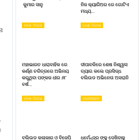
କୁମାର ସାନୁ
ନିଜ କ୍ୟାରିଅର ରେ ଗୋଟିଏ
ମଧ୍ୟ…
ଦେଶ- ବିଦେଶ
ଦେଶ- ବିଦେଶ
ଲା
ମହାଭାରତ ଧାରାବାହିକ ରେ
ଦୀପାବଳିରେ ଶେଷ ନିଶ୍ୱାସ
କର୍ଣ୍ଣ ଚରିତ୍ରରେ ଅଭିନୟ
ତ୍ୟାଗ କଲେ ପ୍ରସିଦ୍ଧ
କରୁଥିବା ପଙ୍କଜ ଧୀର ୬୮
ବଲିଉଡ ଅଭିନେତା ଅସରାନି
ବର୍ଷ…
ଦେଶ- ବିଦେଶ
ମନୋରଞ୍ଜନ
ତ
କ
ବଲିଉଡ କଳାକାର ଓ ବିଜେପି
ଧର୍ମେନ୍ଦ୍ର ଙ୍କୁ ଦେଖିବାକୁ