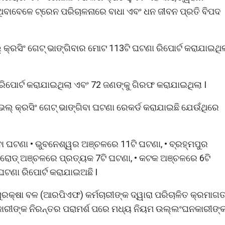
ିବାବେଳେ ଟ୍ରେନ ପରିଚାଳନାରେ ବାଧା ଏବଂ ଧନ ଜୀବନ ପ୍ରତି ବିପଦ
କ୍ରସିଂ ଗେଟ୍ ଭାଙ୍ଗିବାର ମୋଟ 113ଟି ଘଟଣା ରିପୋର୍ଟ କରାଯାଇଥି
ରିପୋର୍ଟ କରାଯାଇଥିଲା ଏବଂ 72 ଜଣଙ୍କୁ ଗିରଫ କରାଯାଇଥିଲା I
ଭଲ୍ କ୍ରସିଂ ଗେଟ୍ ଭାଙ୍ଗିବା ଘଟଣା ରେକର୍ଡ କରାଯାଇଛି ଯେଉଁଥିରେ
ିବା ଘଟଣା • ଭୁବନେଶ୍ୱର ଅଞ୍ଚଳରେ 11ଟି ଘଟଣା, • ବ୍ରହ୍ମପୁର
 ରୋଡ୍ ଅଞ୍ଚଳରେ ପ୍ରତ୍ୟକ 7ଟି ଘଟଣା, • କଟକ ଅଞ୍ଚଳରେ 6ଟି
ଘଟଣା ରିପୋର୍ଟ କରାଯାଇଅଛି I
ସୁରକ୍ଷା ବଳ (ଆରପିଏଫ) କର୍ମଚାରୀଙ୍କ ଦ୍ୱାରା ପରିଚାଳିତ କ୍ରମାଗ
ାରୀଙ୍କ ନିରନ୍ତର ପରାମର୍ଶ ପରେ ମଧ୍ୟ ନିୟମ ଉଲ୍ଲଂଘନକାରୀଙ୍