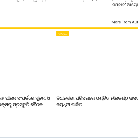
ସମ୍ବାଦ’ ଆୟ
More From Aut
ରାଜ୍ୟ
୨୬ ପାଳନ ସଂପର୍କରେ ସୂଚନା ଓ
ବିଧାନସଭା ପରିସରରେ ପଣ୍ଡିତ ନୀଳକଣ୍ଠ ଦାସ
କ୍ଷରୁ ପ୍ରସ୍ତୁତି ବୈଠକ
ଜୟନ୍ତୀ ପାଳିତ