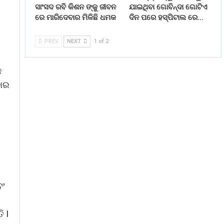
ସାଂସଦ ରବି କିଶନ ଙ୍କୁ ଜୀବନ
ଯାଇଥିବା ଗୋବିନ୍ଦା ଗୋଟିଏ
ରେ ମାରିଦେବାର ମିଳିଛି ଧମକ
ଦିନ ପରେ ହସ୍ପିଟାଲ ରେ…
PREV
NEXT
1 of 2
କ
ବାର
ବଂ
ି I