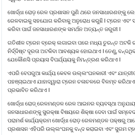
ଖୋର୍ଦ୍ଧା ରୋଡ଼ ରେଳ ପ୍ରଶାସନ ପୁଣି ଥରେ ଜନସାଧାରଣଙ୍କୁ ଲେ
ରେଳବାଇକୁ ସହଯୋଗ କରିବାକୁ ଅନୁରୋଧ କରୁଛି I ଟ୍ରେନ ଏବଂ 
କରିବା ପାଇଁ ଜନସାଧାରଣଙ୍କ ସମର୍ଥନ ଅତ୍ୟନ୍ତ ଜରୁରୀ I
ଗତିଶୀଳ ଟ୍ରେନ ବ୍ରେକ୍ ଲଗାଇବା ପରେ ମଧ୍ୟ ତୁରନ୍ତ ଅଟକି 
ନିର୍ଦ୍ଦିଷ୍ଟ ଦୂରତା ଅଟକିବା ଆବଶ୍ୟକ ହୋଇଥାଏ I ତେଣୁ, ବନ୍ଦଥ
ଯେକୌଣସି ପ୍ରୟାସ ବିପର୍ଯ୍ୟୟକୁ ନିମନ୍ତ୍ରଣ କରିଥାଏ I
ଏପରି ବେପରୁଆ କାର୍ଯ୍ୟ କେବଳ ଉଲ୍ଲଂଘନକାରୀ ଏବଂ ଯାତ୍ରୀଙ
ପହଞ୍ଚାଇଥାଏ ଯାହାଦ୍ୱାରା ଟ୍ରେନ ଚଳାଚଳରେ ବିଳମ୍ବ କରିଥାଏ ଓ
ପ୍ରଭାବିତ କରିଥାଏ I
ଖୋର୍ଦ୍ଧା ରୋଡ୍ ରେଳମଣ୍ଡଳ ରେଳ ଆଇନର ବ୍ୟବସ୍ଥା ଅନୁଯାୟୀ ଅ
ଜନସାଧାରଣଙ୍କୁ ସୁରକ୍ଷା ବିଷୟରେ ଶିକ୍ଷା ଦେବା ପାଇଁ ସମ୍ବ
ପରାମର୍ଶ କାର୍ଯ୍ୟକ୍ରମ ଖୋର୍ଦ୍ଧା ରୋଡ଼ ରେଳମଣ୍ଡଳ ପକ୍ଷରୁ 
ପ୍ରଶାସନ ଏହିପରି ଉଲ୍ଲଂଘନକୁ ବନ୍ଦ କରାଇବା ଏବଂ ସୁଗମ ଟ୍ରେନ 