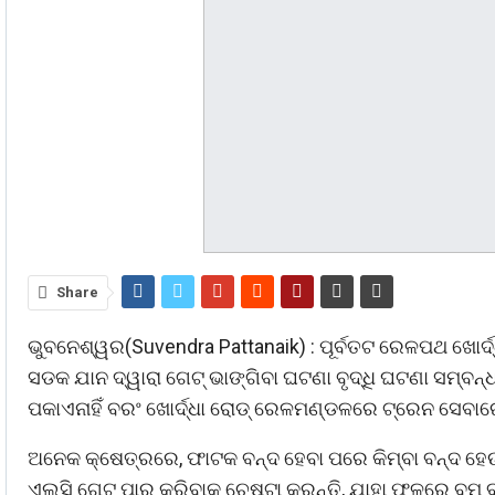
Share
ଭୁବନେଶ୍ୱର(Suvendra Pattanaik) : ପୂର୍ବତଟ ରେଳପଥ ଖୋର୍
ସଡକ ଯାନ ଦ୍ୱାରା ଗେଟ୍ ଭାଙ୍ଗିବା ଘଟଣା ବୃଦ୍ଧି ଘଟଣା ସମ୍ବନ୍
ପକାଏନାହିଁ ବରଂ ଖୋର୍ଦ୍ଧା ରୋଡ୍ ରେଳମଣ୍ଡଳରେ ଟ୍ରେନ ସେବାରେ ବ
ଅନେକ କ୍ଷେତ୍ରରେ, ଫାଟକ ବନ୍ଦ ହେବା ପରେ କିମ୍ବା ବନ୍ଦ
ଏଲ୍ସି ଗେଟ୍ ପାର କରିବାକୁ ଚେଷ୍ଟା କରନ୍ତି, ଯାହା ଫଳରେ ବୁମ୍ 