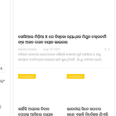
ସୋସିଆଲ ମିଡ଼ିଆ X ରେ ଡିସ୍କୋ ଡ୍ୟାନ୍ସର ମିଥୁନ ଚକ୍ରବର୍ତୀ
ଙ୍କ ଅଜବ-ଗଜବ ବୟାନ ଭାଇରଲ
Sakala Khabar
Aug 14, 2025
0
ବଲିଉଡ ଜଗତରେ ଯେତେବେଳେ କୌଣସି କଳାକାର ମୁହଁ ଖୋଲିଥାଏ, ତାକୁ
ସମସ୍ତେ ଚଳଚିତ୍ରର ଡାଇଲଗ ଭାବି ଶୁଣନ୍ତିନାହିଁ , କିନ୍ତୁ ବର୍ତମାନ ଯେଉଁ…
0
ମନୋରଞ୍ଜନ
ମନୋରଞ୍ଜନ
ଏବଂ
ି
କାହିଁକି ଅଚାନକ ବିବାଦ
ଭାରତୀୟ ସିନେ ଜଗତର
ଘେରକୁ ଆସିଲେ ଗାୟକ
ଜଣେ ଏଭଳି ନିର୍ଦେଶକ ଯିଏକି