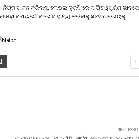
 ନିୟମ ପାଳନ କରିବାକୁ, ଲେଭଲ୍ କ୍ରସିଂରେ ଦାୟିତ୍ୱପୂର୍ଣ୍ଣ ଭାବରେ
୍ରେନ ସେବା ବଜାୟ ରଖିବାରେ ସାହାଯ୍ୟ କରିବାକୁ ଜନସାଧାରଣଙ୍କୁ
NEXT POS
ସ୍ୱଚ୍ଛତା ସ୍ୱତନ୍ତ୍ର ଅଭିଯାନ 5.0 : ଖୋର୍ଦ୍ଧା ରୋଡ୍ ରେଳମଣ୍ଡଳ ପକ୍ଷରୁ ‘