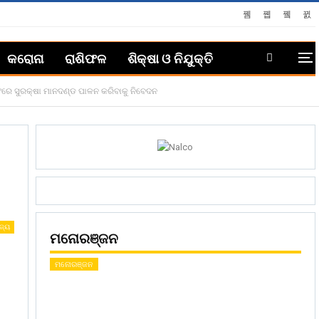
କରୋନା
ରାଶିଫଳ
ଶିକ୍ଷା ଓ ନିଯୁକ୍ତି
ିଂରେ ସୁରକ୍ଷା ମାନଦଣ୍ଡ ପାଳନ କରିବାକୁ ନିବେଦନ
ଜ୍ୟ
ମନୋରଞ୍ଜନ
ମନୋରଞ୍ଜନ