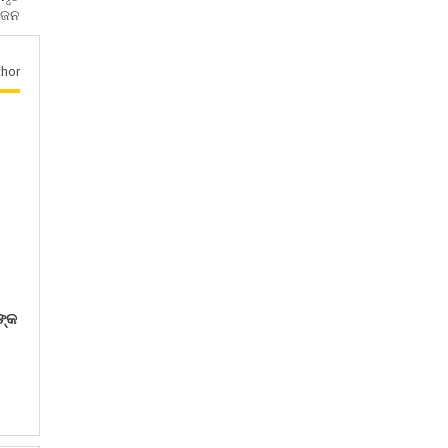
ୋଜନ
hor
ଙ୍କ