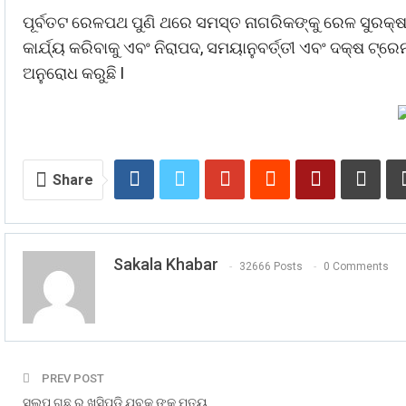
ପୂର୍ବତଟ ରେଳପଥ ପୁଣି ଥରେ ସମସ୍ତ ନାଗରିକଙ୍କୁ ରେଳ ସୁରକ୍ଷା
କାର୍ଯ୍ୟ କରିବାକୁ ଏବଂ ନିରାପଦ, ସମୟାନୁବର୍ତ୍ତୀ ଏବଂ ଦକ୍ଷ ଟ
ଅନୁରୋଧ କରୁଛି I
Share
Sakala Khabar
32666 Posts
0 Comments
PREV POST
ସଲପ ଗଛ ରୁ ଖସିପଡି ଯୁବକ ଙ୍କ ମୃତ୍ୟୁ