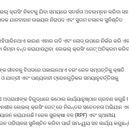
ଭଲ୍ କ୍ରସିଂ ନିକଟକୁ ଯିବା ସମୟରେ ସତର୍କତା ଅବଲମ୍ବନ କରିବା ସହ
ସଡକ ଯାନବାହାନ ଉଭୟର ନିରାପଦ ଏବଂ ସୁଗମ ଚଳାଚଳ ସୁନିଶ୍ଚିତ
ରହିପାରିନଥାଏ କାରଣ ଏହାର ଗତି ଏବଂ ଲୋଡ୍ ଉପରେ ନିର୍ଭର କରି ଏ
ିବା କିମ୍ବା ବନ୍ଦ କରାଯାଉଥିବା ଲେଭଲ୍ କ୍ରସିଂ ଗେଟ୍ ଅତିକ୍ରମ କରି
୍କ ଜୀବନକୁ ବିପଦରେ ପକାଇନଥାଏ ବରଂ ରେଳ ସମ୍ପତ୍ତିକୁ କ୍ଷତି
 ଯାତ୍ରୀ ଏବଂ ପଣ୍ୟବାହୀ ଟ୍ରେନଗୁଡ଼ିକର ସମୟାନୁବର୍ତ୍ତିତାକୁ
ପରାଧୀଙ୍କ ବିରୁଦ୍ଧରେ କଠୋର କାର୍ଯ୍ୟାନୁଷ୍ଠାନ ଗ୍ରହଣ କରୁଛି I
େଦନଶୀଳ ଲେଭଲ୍ କ୍ରସିଂ ଗେଟ୍ ରେ ନିରନ୍ତର ସଚେତନତା ଅଭିଯାନ ଏ
ଆୟୋଜନ କରାଯାଉଛି I ରେଳ ସୁରକ୍ଷା ବଳ (RPF) ଏବଂ ସ୍ଥାନୀୟ
ପରିଚାଳନା ସୁନିଶ୍ଚିତ କରିବା ପାଇଁ ସମନ୍ୱୟ ସହ କାର୍ଯ୍ୟ କରୁଛନ୍ତ