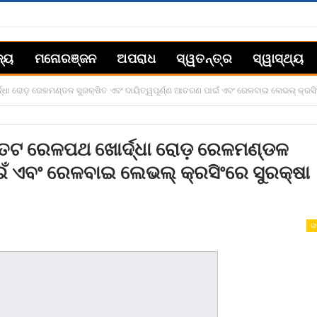
ଜ୍ୟ
ମନୋରଞ୍ଜନ
ଅପରାଧ
ସ୍ୱତନ୍ତ୍ର
ସ୍ୱାସ୍ଥ୍ୟ
ୋର୍ଦ୍ଧା ରୋଡ଼ ରେଳମଣ୍ଡଳ ସୁରକ୍ଷିତ ଏବଂ ଦାୟିତ୍ୱପୂର୍ଣ୍ଣ ଆଚରଣ ପାଇଁ ଏବଂ ରେଳବାଇ ଲେଭଲ୍ କ୍ରସ
ୂର୍ବତଟ ରେଳପଥ ଖୋର୍ଦ୍ଧା ରୋଡ଼ ରେଳମଣ୍ଡଳ
ାଇଁ ଏବଂ ରେଳବାଇ ଲେଭଲ୍ କ୍ରସିଂରେ ସୁରକ୍ଷା
ରା