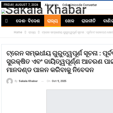
FRIDAY, AUGUST 7, 2026
About Us
Odia Unicode Converter
ଦେଶ- ବିଦେଶ
ରାଜ୍ୟ
ଖେଳ
ରାଜନୀତି
ବାଣି
Home
ରାଜ୍ୟ
ଟ୍ରେନ ସମ୍ଭଧୀୟ ଗୁରୁତ୍ୱପୂର୍ଣ ସୂଚନା : ପୂର୍ବତଟ ରେଳପଥ ଖ
ଟ୍ରେନ ସମ୍ଭଧୀୟ ଗୁରୁତ୍ୱପୂର୍ଣ ସୂଚନା : ପ
ସୁରକ୍ଷିତ ଏବଂ ଦାୟିତ୍ୱପୂର୍ଣ୍ଣ ଆଚରଣ ପ
ମାନଦଣ୍ଡ ପାଳନ କରିବାକୁ ନିବେଦନ
On
Oct 9, 2025
By
Sakala Khabar