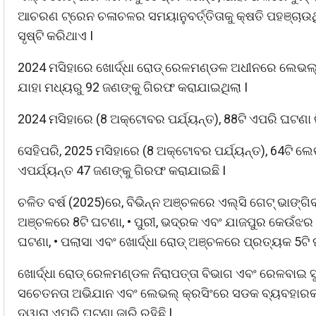
ଆଚରଣ ଟ୍ରେନ ଚଳାଚଳର ସମୟାନୁବର୍ତ୍ତିତାକୁ କ୍ଷତି ପହଞ୍ଚାଉଥ
ସୃଷ୍ଟି କରିଥାଏ I
2024 ମସିହାରେ ଖୋର୍ଦ୍ଧା ରୋଡ୍ ରେଳମଣ୍ଡଳ ଅଧୀନରେ ଲେଭଲ୍ 
ଯାହା ମଧ୍ୟରୁ 92 ଜଣଙ୍କୁ ଗିରଫ କରାଯାଇଥିଲା I
2024 ମସିହାରେ (8 ଅକ୍ଟୋବର ପର୍ଯ୍ୟନ୍ତ), 88ଟି ଏପରି ଘଟଣା 
ସେହିପରି, 2025 ମସିହାରେ (8 ଅକ୍ଟୋବର ପର୍ଯ୍ୟନ୍ତ), 64ଟି ଲେ
ଏପର୍ଯ୍ୟନ୍ତ 47 ଜଣଙ୍କୁ ଗିରଫ କରାଯାଇଛି I
ଚଳିତ ବର୍ଷ (2025)ରେ, ବିଭିନ୍ନ ଅଞ୍ଚଳରେ ଏଲ୍ସି ଗେଟ୍ ଭାଙ୍ଗ
ଅଞ୍ଚଳରେ 8ଟି ଘଟଣା, • ପୁରୀ, ଭଦ୍ରକ ଏବଂ ଯାଜପୁର କେଉଁଝର
ଘଟଣା, • ପଲାସା ଏବଂ ଖୋର୍ଦ୍ଧା ରୋଡ୍ ଅଞ୍ଚଳରେ ପ୍ରତ୍ୟକ 5ଟି 
ଖୋର୍ଦ୍ଧା ରୋଡ୍ ରେଳମଣ୍ଡଳ ନିରାପତ୍ତା ବିଭାଗ ଏବଂ ରେଳବାଇ 
ସଚେତନତା ଅଭିଯାନ ଏବଂ ଲେଭଲ୍ କ୍ରସିଂରେ ସଡକ ବ୍ୟବହାରକ
ଦ୍ୱାରା ଏପରି ଘଟଣା ଜାରି ରହିଛି I