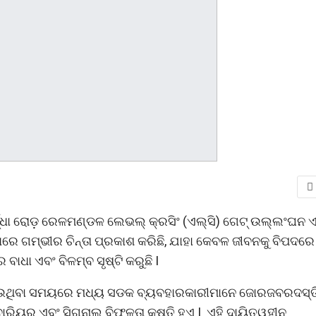
ଦ୍ଧା ରୋଡ଼ ରେଳମଣ୍ଡଳ ଲେଭଲ୍ କ୍ରସିଂ (ଏଲ୍ସି) ଗେଟ୍ ଉଲ୍ଲଂଘନ 
ଧରେ ଗମ୍ଭୀର ଚିନ୍ତା ପ୍ରକାଶ କରିଛି, ଯାହା କେବଳ ଜୀବନକୁ ବିପଦରେ
ାଧା ଏବଂ ବିଳମ୍ବ ସୃଷ୍ଟି କରୁଛି I
 ହେଉଥିବା ସମୟରେ ମଧ୍ୟ ସଡକ ବ୍ୟବହାରକାରୀମାନେ ଜୋରଜବରଦସ୍ତ
ବାରିୟର ଏବଂ ସିଗନାଲ ବିଫଳତା କ୍ଷତି ହୁଏ I ଏହି ଦାୟିତ୍ୱହୀନ