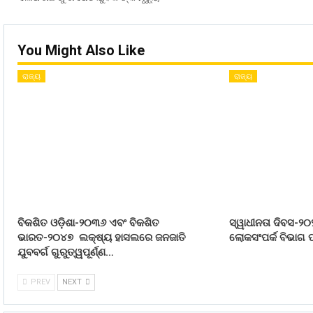
You Might Also Like
ରାଜ୍ୟ
ରାଜ୍ୟ
ବିକଶିତ ଓଡ଼ିଶା-୨୦୩୬ ଏବଂ ବିକଶିତ
ସ୍ୱାଧୀନତା ଦିବସ-୨୦
ଭାରତ-୨୦୪୭ ଲକ୍ଷ୍ୟ ହାସଲରେ ଜନଜାତି
ଲୋକସଂପର୍କ ବିଭାଗ ପ
ଯୁବବର୍ଗ ଗୁରୁତ୍ୱପୂର୍ଣ୍ଣ…
PREV
NEXT