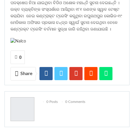
ପଦକ୍ଷେପ ନିଆ ଯାଇଥିବା ବିଡିଓ ଅଶୋକ ମହାନ୍ତି ସୁଚନା ଦେଇଛନ୍ତି ।
ଉକ୍ତ ବ୍ୟକ୍ତିଙ୍କ ସଂସ୍ପର୍ଶରେ ଆସିଥିବା ୧୮୧ ଜଣଙ୍କ ସ୍ୱାବ ଟେଷ୍ଟ
କରାଯିବା ନେଇ କଣ୍ଟ୍ରାକ୍ଟ ଟ୍ରେସିଂ କରୁଥିବା ରଘୁନାଥପୁର କୋଭିଡ-୧୯
ମେଡିକାଲ ଅଫିସର ପ୍ରଭାସ ଚନ୍ଦ୍ର ସ୍ୱାଇଁ ସୁଚନା ଦେଇଥିବା ବେଳେ
କଣ୍ଟ୍ରକ୍ଟ ଟ୍ରେସିଂ ବର୍ତମାନ ସୁଦ୍ଧା ଜାରି ରହିଥିବା ଜଣାଯାଇଛି ।
0
Share
0 Posts
0 Comments