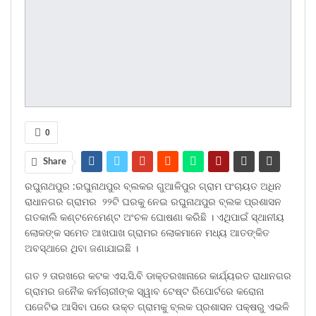
0
Share
ରଘୁନାଥପୁର :ରଘୁନାଥପୁର ବ୍ଲକର ଗୁଆଳିପୁର ଗ୍ରାମ ପଂଚାୟତ ଅଧିନ
ରାଧାନଗର ଗ୍ରାମର ୨୨ଟି ଘରକୁ ନେଇ ରଘୁନାଥପୁର ବ୍ଲକ ପ୍ରଶାସନ
ଗତକାଲି କଣ୍ଟନେମେଣ୍ଟ ଅଂଚଳ ଘୋଷଣା କରିଛି । ଏଥିପାଇଁ ସ୍ଥାନୀୟ
ଲୋକଙ୍କ ସମେତ ଆଖପାଖ ଗ୍ରାମର ଲୋକମାନେ ମଧ୍ୟ ଆତଙ୍କିତ
ଅବସ୍ଥାରେ ଥିବା ଜଣାଯାଇଛି ।
ଗତ ୨ ତାରଖରେ କଟକ ଏସ.ସି.ବି ଡାକ୍ତରଖାନାରେ କାର୍ଯ୍ୟରତ ରାଧାନଗର
ଗ୍ରାମର ଜନୈକ କର୍ମଚାରୀଙ୍କ ସ୍ୱାବ ଟେଷ୍ଟ ରିପୋର୍ଟରେ କରୋନା
ପଜେଟିଭ ଆସିବା ପରେ ଉକ୍ତ ଗ୍ରାମକୁ ବ୍ଲକ ପ୍ରଶାସନ ପକ୍ଷରୁ ଏଭଳି