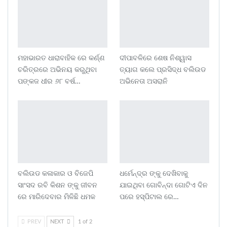
ମହାଭାରତ ଧାରାବାହିକ ରେ କର୍ଣ୍ଣ
ଦୀପାବଳିରେ ଶେଷ ନିଶ୍ୱାସ
ଚରିତ୍ରରେ ଅଭିନୟ କରୁଥିବା
ତ୍ୟାଗ କଲେ ପ୍ରସିଦ୍ଧ ବଲିଉଡ
ପଙ୍କଜ ଧୀର ୬୮ ବର୍ଷ…
ଅଭିନେତା ଅସରାନି
ବଲିଉଡ କଳାକାର ଓ ବିଜେପି
ଧର୍ମେନ୍ଦ୍ର ଙ୍କୁ ଦେଖିବାକୁ
ସାଂସଦ ରବି କିଶନ ଙ୍କୁ ଜୀବନ
ଯାଇଥିବା ଗୋବିନ୍ଦା ଗୋଟିଏ ଦିନ
ରେ ମାରିଦେବାର ମିଳିଛି ଧମକ
ପରେ ହସ୍ପିଟାଲ ରେ…
PREV
NEXT
1 of 2