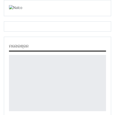
ମନୋରଞ୍ଜନ