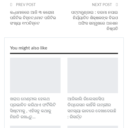
PREV POST
NEXT POST
କନ୍ଧମାଳରେ ଆଜି ୩ କରୋନା
ପଟ୍ଟାମୁଣ୍ଡାଇ : ଦରମା ନପାଇ
ପଜିଟିଭ ଚିହ୍ନଟ,ମୋଟ ପଜିଟିଭ
ନିର୍ଯ୍ୟାତିତ ଶିକ୍ଷକଙ୍କ ବିଇଓ
ସଂଖ୍ୟା ୧୯୦ଚିହ୍ନଟ
ଅଫିସ ସମ୍ମୁଖରେ ଅନଶନ
ନିଷ୍ପତି
You might also like
ଖରାପ ମେଣ୍ଟାଲ ହେଲଥ
ଆଜିକାଲି ରିଲେସନସିପ
ପ୍ରଭାବିତ କରିଥାଏ ଫର୍ଟିଲିଟି
ଡିପ୍ରେସନ କାହିଁକି ଗମ୍ଭୀର
ସିଷ୍ଟମକୁ , ଏହିସବୁ କଥାକୁ
ସମସ୍ୟା ଭାବରେ ଦେଖାଦେଉଛି
ନିହାତି ରଖନ୍ତୁ…
: ରିସର୍ଚ୍ଚ