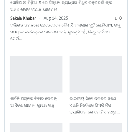
ସୋସିଆଲ ମିଡ଼ିଆ X ରେ ଡିସ୍କୋ ଡ୍ୟାନ୍ସର ମିଥୁନ ଚକ୍ରବର୍ତୀ ଙ୍କ
ଅଜବ-ଗଜବ ବୟାନ ଭାଇରଲ
Sakala Khabar
Aug 14, 2025
0
ବଲିଉଡ ଜଗତରେ ଯେତେବେଳେ କୌଣସି କଳାକାର ମୁହଁ ଖୋଲିଥାଏ, ତାକୁ
ସମସ୍ତେ ଚଳଚିତ୍ରର ଡାଇଲଗ ଭାବି ଶୁଣନ୍ତିନାହିଁ , କିନ୍ତୁ ବର୍ତମାନ
ଯେଉଁ…
କାହିଁକି ଅଚାନକ ବିବାଦ ଘେରକୁ
ଭାରତୀୟ ସିନେ ଜଗତର ଜଣେ
ଆସିଲେ ଗାୟକ କୁମାର ସାନୁ
ଏଭଳି ନିର୍ଦେଶକ ଯିଏକି ନିଜ
କ୍ୟାରିଅର ରେ ଗୋଟିଏ ମଧ୍ୟ…