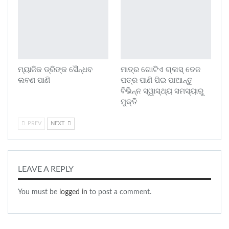
ମ୍ୟାଜିକ ଡ୍ରିଙ୍କ ସୈନ୍ଧବ
ମାତ୍ର ଗୋଟିଏ ଗ୍ଳାସ୍ ତେଜ
ଲବଣ ପାଣି
ପତ୍ର ପାଣି ପିଇ ପାଆନ୍ତୁ
ବିଭିନ୍ନ ସ୍ୱାସ୍ଥ୍ୟ ସମସ୍ୟାରୁ
ମୁକ୍ତି
PREV
NEXT
LEAVE A REPLY
You must be
logged in
to post a comment.