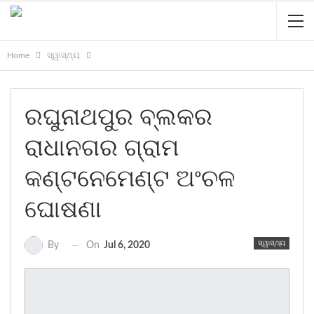
Home
ସ୍ୱାସ୍ଥ୍ୟ
ରଘୁନାଥପୁର ବ୍ଲକର
ରାଧାନଗର ଗ୍ରାମ
କଣ୍ଟନେମେଣ୍ଟ ଅଂଚଳ
ଘୋଷଣା
ସ୍ୱାସ୍ଥ୍ୟ
On
Jul 6, 2020
By