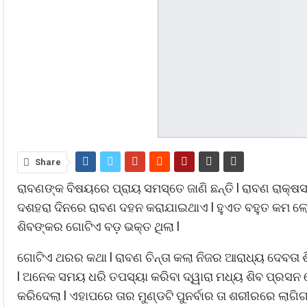
Share
ରାବଣଙ୍କ ବିଷୟରେ ପ୍ରାୟ ସମସ୍ତେ ଜାଣି ଛନ୍ତି l ରାବଣ ରାକ୍ଷସ
ଦଶହରା ଦିନରେ ରାବଣ ଦହନ କରାଯାଇଥାଏ l ହୁଏତ ବହୁତ କମ ଲୋ
ଶିବଙ୍କର ଗୋଟିଏ ବଡ଼ ଭକ୍ତ ଥିଲା l
ଗୋଟିଏ ଥରର କଥା l ରାବଣ ଚିନ୍ତା କଲା ନିଜର ଆରାଧ୍ୟ ଦେବତା 
l ଅନେକ ସମୟ ଧରି ତପସ୍ୟା କରିବା ଦ୍ୱାରା ମଧ୍ୟ ଶିବ ପ୍ରସନ ହେ
କରିଦେଲା l ଏହାପରେ ତାର ମୁଣ୍ଡଟି ପୁନର୍ବାର ତା ଶରୀରରେ ଲାଗିଗ