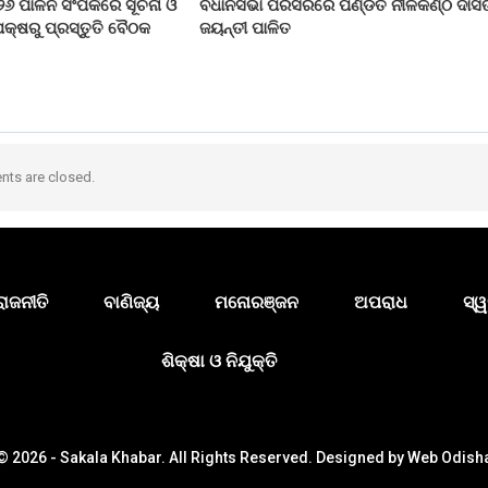
୨୬ ପାଳନ ସଂପର୍କରେ ସୂଚନା ଓ
ବିଧାନସଭା ପରିସରରେ ପଣ୍ଡିତ ନୀଳକଣ୍ଠ ଦାସ
କ୍ଷରୁ ପ୍ରସ୍ତୁତି ବୈଠକ
ଜୟନ୍ତୀ ପାଳିତ
ts are closed.
ରାଜନୀତି
ବାଣିଜ୍ୟ
ମନୋରଞ୍ଜନ
ଅପରାଧ
ସ୍ୱ
ଶିକ୍ଷା ଓ ନିଯୁକ୍ତି
© 2026 - Sakala Khabar. All Rights Reserved.
Designed by
Web Odish