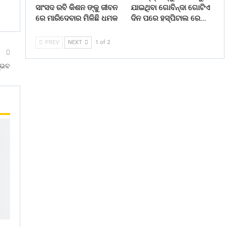
ସାଂସଦ ରବି କିଶନ ଙ୍କୁ ଜୀବନ
ଯାଇଥିବା ଗୋବିନ୍ଦା ଗୋଟିଏ
ରେ ମାରିଦେବାର ମିଳିଛି ଧମକ
ଦିନ ପରେ ହସ୍ପିଟାଲ ରେ…
PREV
NEXT
1 of 2
T
ମ୍ଭବ