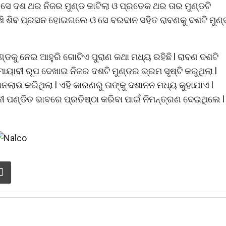
ସେ ଦଶ ଥର ନିଜର ମୁଣ୍ଡ କାଟିଲା ଓ ପ୍ରତେକ ଥର ତାର ମୁଣ୍ଡଟି
ଖି ଶିବ ପ୍ରସନ ହୋଇଗଲେ ଓ ସେ ବରଦାନ ସହିତ ରାବଣକୁ ଦଶଟି ମୁଣ୍
୍ଡକୁ ନେଇ ଆହୁରି ଗୋଟିଏ ପୁରାଣ କଥା ମଧ୍ୟ ରହିଛି l ରାବଣ ଦଶଟି
ାୟାବୀ ରୂପ ଦେଖାଇ ନିଜର ଦଶଟି ମୁଣ୍ଡର ଭ୍ରମ ସୃଷ୍ଟି କରୁଥିଲା l
ାନଲାଭ କରିଥିଲା l ଏହି କାରଣରୁ ତାଙ୍କୁ ଦଶାନନ ମଧ୍ୟ କୁହାଯାଏ l
ନୀ ପଣ୍ଡିତ ଭାବରେ ପ୍ରତିଷ୍ଠା କରିବା ପାଇଁ ନିମନ୍ତ୍ରଣ ଦେଇଥିଲେ l