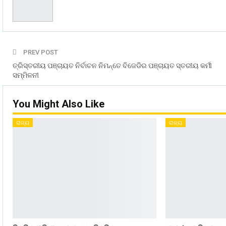
PREV POST
ତ୍ରିସ୍ତରୀୟ ପଞ୍ଚାୟତ ନିର୍ବାଚନ ନିମନ୍ତେ ବିଜେଡିର ପଞ୍ଚାୟତ ସ୍ତରୀୟ କର୍ମୀ
ସମ୍ମିଳନୀ
You Might Also Like
ରାଜ୍ୟ
ରାଜ୍ୟ