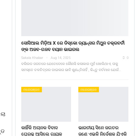
ସୋସିଆଲ ମିଡ଼ିଆ X ରେ ଡିସ୍କୋ ଡ୍ୟାନ୍ସର ମିଥୁନ ଚକ୍ରବର୍ତୀ
ଙ୍କ ଅଜବ-ଗଜବ ବୟାନ ଭାଇରଲ
Sakala Khabar
Aug 14, 2025
0
ବଲିଉଡ ଜଗତରେ ଯେତେବେଳେ କୌଣସି କଳାକାର ମୁହଁ ଖୋଲିଥାଏ, ତାକୁ
ସମସ୍ତେ ଚଳଚିତ୍ରର ଡାଇଲଗ ଭାବି ଶୁଣନ୍ତିନାହିଁ , କିନ୍ତୁ ବର୍ତମାନ ଯେଉଁ…
ମନୋରଞ୍ଜନ
ମନୋରଞ୍ଜନ
ଗଲା
କାହିଁକି ଅଚାନକ ବିବାଦ
ଭାରତୀୟ ସିନେ ଜଗତର
୍ଡ
ଘେରକୁ ଆସିଲେ ଗାୟକ
ଜଣେ ଏଭଳି ନିର୍ଦେଶକ ଯିଏକି