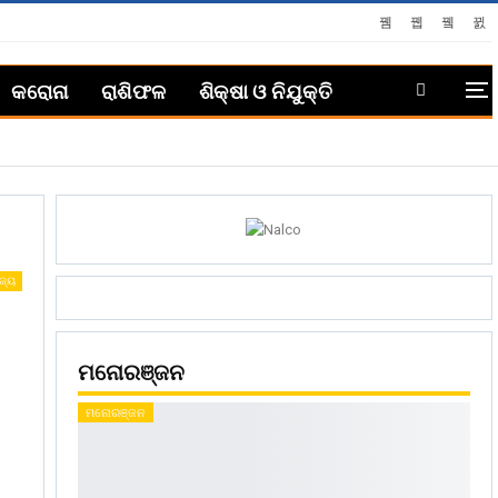
କରୋନା
ରାଶିଫଳ
ଶିକ୍ଷା ଓ ନିଯୁକ୍ତି
ଜ୍ୟ
ମନୋରଞ୍ଜନ
ମନୋରଞ୍ଜନ