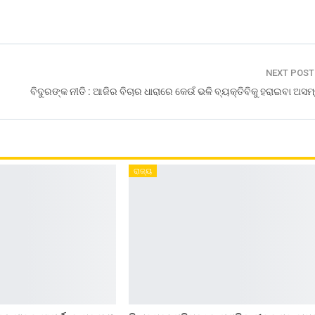
NEXT POS
ବିଦୁରଙ୍କ ନୀତି : ଆଜିର ବିଚାର ଧାରାରେ କେଉଁ ଭଳି ବ୍ୟକ୍ତିବିକୁ ହରାଇବା ଅସ
ରାଜ୍ୟ