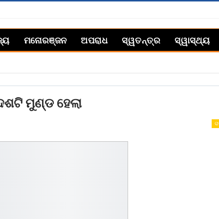
ଜ୍ୟ
ମନୋରଞ୍ଜନ
ଅପରାଧ
ସ୍ୱତନ୍ତ୍ର
ସ୍ୱାସ୍ଥ୍ୟ
ଶଟି ମୁଣ୍ଡ ହେଲା
ରା