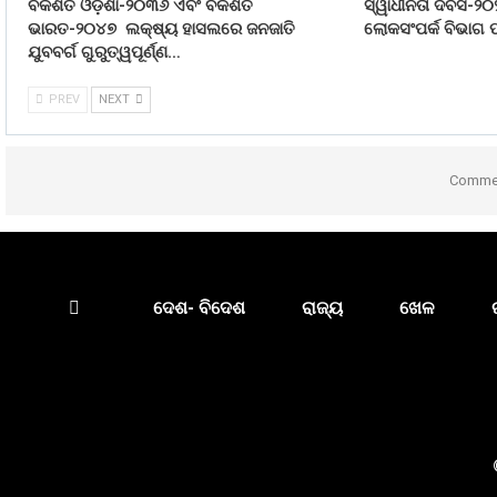
ବିକଶିତ ଓଡ଼ିଶା-୨୦୩୬ ଏବଂ ବିକଶିତ
ସ୍ୱାଧୀନତା ଦିବସ-୨୦
ଭାରତ-୨୦୪୭ ଲକ୍ଷ୍ୟ ହାସଲରେ ଜନଜାତି
ଲୋକସଂପର୍କ ବିଭାଗ ପ
ଯୁବବର୍ଗ ଗୁରୁତ୍ୱପୂର୍ଣ୍ଣ…
PREV
NEXT
Commen
ଦେଶ- ବିଦେଶ
ରାଜ୍ୟ
ଖେଳ