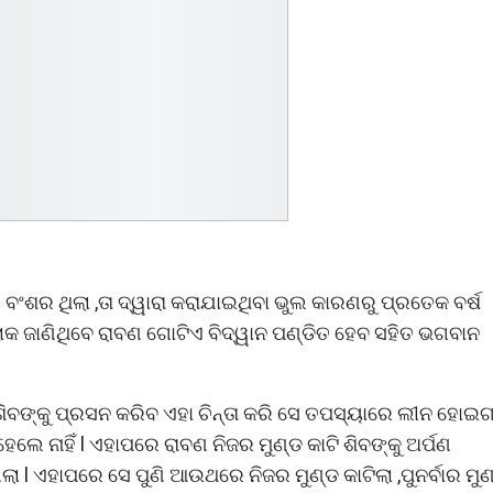
 ବଂଶର ଥିଲା ,ତା ଦ୍ୱାରା କରାଯାଇଥିବା ଭୁଲ କାରଣରୁ ପ୍ରତେକ ବର୍ଷ
କ ଜାଣିଥିବେ ରାବଣ ଗୋଟିଏ ବିଦ୍ୱାନ ପଣ୍ଡିତ ହେବ ସହିତ ଭଗବାନ
ଶିବଙ୍କୁ ପ୍ରସନ କରିବ ଏହା ଚିନ୍ତା କରି ସେ ତପସ୍ୟାରେ ଲୀନ ହୋଇ
ଲେ ନାହିଁ l ଏହାପରେ ରାବଣ ନିଜର ମୁଣ୍ଡ କାଟି ଶିବଙ୍କୁ ଅର୍ପଣ
ଲା l ଏହାପରେ ସେ ପୁଣି ଆଉଥରେ ନିଜର ମୁଣ୍ଡ କାଟିଲା ,ପୁନର୍ବାର ମୁଣ