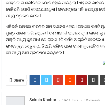
ସେହିପରି ତା ଶରୀରରେ ଯୋଡି ହୋଇଯାଉଥିଲା l ଏହିଭଳି ଭାବରେ 
ସେହିପରି ଯୋଡି ହୋଇଯାଉଥିଲା l ରାବଣଙ୍କର ଏହି ତପସ୍ୟା ଦେ
ମଧ୍ୟ ପ୍ରଦାନ କଲେ l
ଏହିଭଳି ଭାବରେ ରାବଣର ନାମ ଦଶାନନ ହେଲା l ରାବଣର ଦଶଟି ମୁଣ
ମୁଣ୍ଡ ଧାରଣ କରି ନଥିଲେ l ସେ ମାୟାବୀ ରାକ୍ଷସ ଥିବା କାରଣରୁ ମ
ଆହୁରି ମଧ୍ୟ କୁହଯାଏ ଯେ ରାବଣ ୬ଟି ଦର୍ଶନ ଓ ଚାରିଟି ବେଦରେ ଜ୍ଞ
ରାମଚନ୍ଦ୍ର ସେତୁବନ୍ଧ ତିଆରି କରିବା ପରେ ରାବଣକୁ ଗୋଟିଏ ଜ୍ଞା
ସେ ମଧ୍ୟ ଆସି ପ୍ରତିଷ୍ଠା କରିଥିଲେ l
Share
Sakala Khabar
32668 Posts
0 Comments