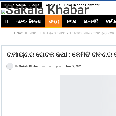
FRIDAY, AUGUST 7, 2026
About Us
Odia Unicode Converter
ଦେଶ- ବିଦେଶ
ରାଜ୍ୟ
ଖେଳ
ରାଜନୀତି
ବାଣି
Home
ରାଜ୍ୟ
ରାମାୟଣର ରୋଚକ କଥା : କେମିତି ରାବଣର ଦଶଟି ମୁଣ୍ଡ ହେଲା
ରାମାୟଣର ରୋଚକ କଥା : କେମିତି ରାବଣର ଦ
Last updated
Nov 7, 2021
By
Sakala Khabar