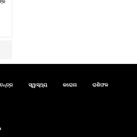
ଙ୍କ
ତନ୍ତ୍ର
ସ୍ୱାସ୍ଥ୍ୟ
କରୋନା
ରାଶିଫଳ
a