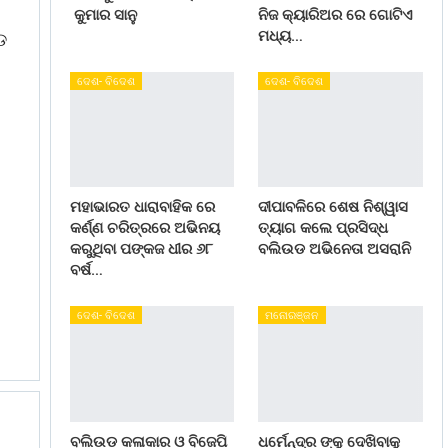
କୁମାର ସାନୁ
ନିଜ କ୍ୟାରିଅର ରେ ଗୋଟିଏ
ମଧ୍ୟ…
ଡ
ଦେଶ- ବିଦେଶ
ଦେଶ- ବିଦେଶ
ମହାଭାରତ ଧାରାବାହିକ ରେ
ଦୀପାବଳିରେ ଶେଷ ନିଶ୍ୱାସ
କର୍ଣ୍ଣ ଚରିତ୍ରରେ ଅଭିନୟ
ତ୍ୟାଗ କଲେ ପ୍ରସିଦ୍ଧ
କରୁଥିବା ପଙ୍କଜ ଧୀର ୬୮
ବଲିଉଡ ଅଭିନେତା ଅସରାନି
ବର୍ଷ…
ଦେଶ- ବିଦେଶ
ମନୋରଞ୍ଜନ
ବଲିଉଡ କଳାକାର ଓ ବିଜେପି
ଧର୍ମେନ୍ଦ୍ର ଙ୍କୁ ଦେଖିବାକୁ