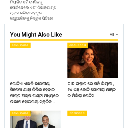
ନିୟଜିତ ୪ଟି ମେସିନକୁ
ପୋଡିଦେଲେ ଏବଂ ଠିକାକ୍ଯାମ୍ପ
ଧ୍ବଂସ କରିବା ସହ ଦୁଇ
ଜଗୁଆଳିଙ୍କୁ ନିସ୍ତୁକ ପିଟିଲେ
You Might Also Like
All
ଦେଶ- ବିଦେଶ
ଦେଶ- ବିଦେଶ
ଗୋଟିଏ ଏଭଳି ଭାରତୀୟ
CID ରାଡ଼ାର ରେ ସନି ଲିୟନୀ ,
ସିନେମା ଯାହା ରିଲିଜ ହେବାର
୨୪ ଶହ କୋଟି ଘୋଟାଲା ଯାଞ୍ଚ
ମାତ୍ର ଅଳ୍ପ ଘଣ୍ଟା ମଧ୍ୟରେ
ର ମିଳିଲା ନୋଟିସ
ଉଭାନ ହୋଇଗଲା ସ୍କ୍ରିନ…
ଦେଶ- ବିଦେଶ
ମନୋରଞ୍ଜନ