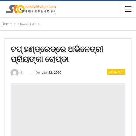
Home
ମନୋରଞ୍ଜନ
ଟପ୍‌ ହଣ୍ଡ୍ରେଡ୍‌ରେ ଅଭିନେତ୍ରୀ
ପ୍ରିୟଙ୍କା ଚୋପ୍‌ଡା
ମନୋରଞ୍ଜନ
On
Jan 22, 2020
By