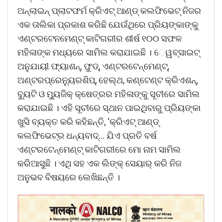
ଅନ୍‌ଲାଇନ୍‌ ପ୍ଲାଟଫର୍ମ କ୍ରିଏଟ୍‌ ଆଣ୍ଡ୍‌ କଲଫିଭେଟ୍‌ ନିଜର
ଏକ ତାଲିକା ପ୍ରକାଶ କରିଛି ଯେଉଁଥିରେ ପ୍ରିୟଙ୍କାଙ୍କୁ
ଏଣ୍ଟରଟେନମେଣ୍ଟ୍‌ କାଟିଗରୀର ଶୀର୍ଷ ୧୦୦ ସଫଳ
ମହିଳାଙ୍କ ମଧ୍ୟରେ ସାମିଲ କରାଯାଇଛି । େୱବ୍‌ସାଇଟ୍‌
ଅନୁଯାୟୀ ଫ୍ୟାଶନ୍‌, ଫୁଡ୍‌, ଏଣ୍ଟରଟେନ୍‌ମେଣ୍ଟ୍‌,
ଅଣ୍ଟରପ୍ରେନୁ୍ୟରଶିପ୍‌, ହେଲ୍‌ଥ, କଣ୍ଟେଣ୍ଟ କ୍ରିଏଶନ୍‌,
ବୁ୍ୟଟି ଓ ମୁ୍ୟଜିକ୍‌ କ୍ଷେତ୍ରର ମହିଳାଙ୍କୁ ସୂଚୀରେ ସାମିଲ
କରାଯାଇଛି । ଏହି ସୂଚୀରେ ସ୍ଥାନ ପାଇଥିବାରୁ ପ୍ରିୟଙ୍କା
ଖୁସି ବ୍ୟକ୍ତ କରି କହିଛନ୍ତି, ‘କ୍ରିଏଟ୍‌ ଆଣ୍ଡ୍‌
କଲଫିଭେଟ୍‌ର ଧନ୍ୟବାଦ୍‌… ଯିଏ ପ୍ରତି ବର୍ଷ
ଏଣ୍ଟରଟେନ୍‌ମେଣ୍ଟ୍‌ କାଟିଗରୀରେ ମୋ ନାମ ସାମିଲ
କରିଆସୁଛି । ଏଥି ସହ ଏକ ଲିଙ୍କ୍‌ ସେୟାର୍‌ କରି ନିଜ
ଅନୁଭବ ବିଷୟରେ ଲେଖିଛନ୍ତି ।