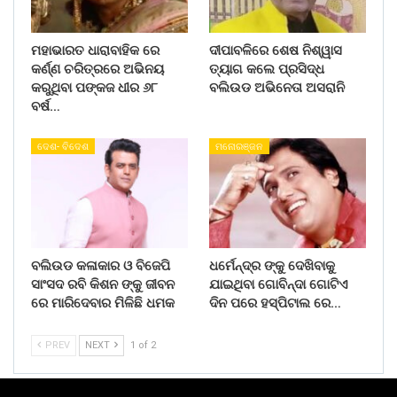
ମହାଭାରତ ଧାରାବାହିକ ରେ
ଦୀପାବଳିରେ ଶେଷ ନିଶ୍ୱାସ
କର୍ଣ୍ଣ ଚରିତ୍ରରେ ଅଭିନୟ
ତ୍ୟାଗ କଲେ ପ୍ରସିଦ୍ଧ
କରୁଥିବା ପଙ୍କଜ ଧୀର ୬୮
ବଲିଉଡ ଅଭିନେତା ଅସରାନି
ବର୍ଷ…
ଦେଶ- ବିଦେଶ
ମନୋରଞ୍ଜନ
ବଲିଉଡ କଳାକାର ଓ ବିଜେପି
ଧର୍ମେନ୍ଦ୍ର ଙ୍କୁ ଦେଖିବାକୁ
ସାଂସଦ ରବି କିଶନ ଙ୍କୁ ଜୀବନ
ଯାଇଥିବା ଗୋବିନ୍ଦା ଗୋଟିଏ
ରେ ମାରିଦେବାର ମିଳିଛି ଧମକ
ଦିନ ପରେ ହସ୍ପିଟାଲ ରେ…
PREV
NEXT
1 of 2