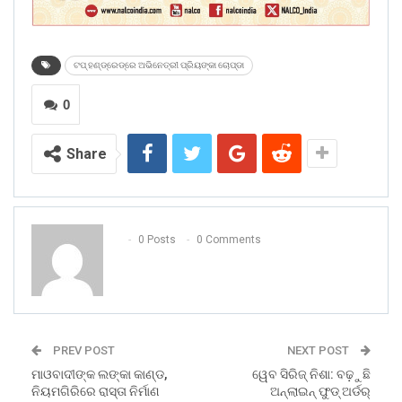
ଟପ୍‌ ହଣ୍ଡ୍ରେଡ୍‌ରେ ଅଭିନେତ୍ରୀ ପ୍ରିୟଙ୍କା ଚୋପ୍‌ଡା
0
Share
0 Posts
0 Comments
PREV POST
NEXT POST
ମାଓବାଦୀଙ୍କ ଲଙ୍କା କାଣ୍ଡ,
ୱେବ ସିରିଜ୍‌ ନିଶା: ବଢ଼ୁଛି
ନିୟମଗିରିରେ ରାସ୍ତା ନିର୍ମାଣ
ଅନ୍‌ଲାଇନ୍‌ ଫୁଡ୍‌ ଅର୍ଡର୍‌