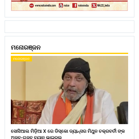
ମନୋରଞ୍ଜନ
ମନୋରଞ୍ଜନ
ସୋସିଆଲ ମିଡ଼ିଆ X ରେ ଡିସ୍କୋ ଡ୍ୟାନ୍ସର ମିଥୁନ ଚକ୍ରବର୍ତୀ ଙ୍କ
ଅଜବ-ଗଜବ ବୟାନ ଭାଇରଲ