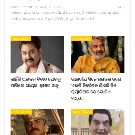
Sakala Khabar
Aug 14, 2025
0
ବଲିଉଡ ଜଗତରେ ଯେତେବେଳେ କୌଣସି କଳାକାର ମୁହଁ ଖୋଲିଥାଏ, ତାକୁ ସମସ୍ତେ
ଚଳଚିତ୍ରର ଡାଇଲଗ ଭାବି ଶୁଣନ୍ତିନାହିଁ , କିନ୍ତୁ ବର୍ତମାନ ଯେଉଁ…
ମନୋରଞ୍ଜନ
ମନୋରଞ୍ଜନ
କାହିଁକି ଅଚାନକ ବିବାଦ ଘେରକୁ
ଭାରତୀୟ ସିନେ ଜଗତର ଜଣେ
ଆସିଲେ ଗାୟକ କୁମାର ସାନୁ
ଏଭଳି ନିର୍ଦେଶକ ଯିଏକି ନିଜ
କ୍ୟାରିଅର ରେ ଗୋଟିଏ
ମଧ୍ୟ…
ଦେଶ- ବିଦେଶ
ଦେଶ- ବିଦେଶ