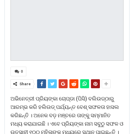
0
Share
ଅଭିନେତ୍ରୀ ପ୍ରିୟଙ୍କା ଚୋପ୍‌ଡା (ପିସି) ବଲିଉଡ୍‌ଠାରୁ
ଆରମ୍ଭ କରି ହଲିଉଡ୍‌ ପର୍ଯ୍ୟନ୍ତ ବେଶ୍‌ ସଫଳତା ହାସଲ
କରିଛନ୍ତି । ଅନେକ ବଡ଼ ମଞ୍ଚରେ ତାଙ୍କୁ ସମ୍ମାନିତ
ମଧ୍ୟ କରାଯାଇଛି । ଏବେ ପ୍ରିୟଙ୍କା ନାମ ସବୁଠୁ ସଫଳ ଓ
ଉତ୍ସାହୀ ୧୦୦ ମହିଳାଙ୍କ ମଧ୍ୟରେ ସ୍ଥାନ ପାଇଛନ୍ତି ।