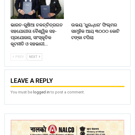
ଭାରତ-ରୁଷିଆ ଚଳଚ୍ଚିତ୍ରଗତ
ଉଭୟ ‘ଧୁରନ୍ଧର’ ଫିଲ୍ମର
ସହଯୋଗୀତା ବୈଶ୍ୱିକ ସହ-
ସାମୂହିକ ଆୟ ୩୦୦୦ କୋଟି
ପ୍ରଯୋଜନା, ସାଂସ୍କୃତିକ
ଟଙ୍କା ଟପିଲା
କୂଟନୀତି ଓ ସହଭାଗୀ…
PREV
NEXT
LEAVE A REPLY
You must be
logged in
to post a comment.