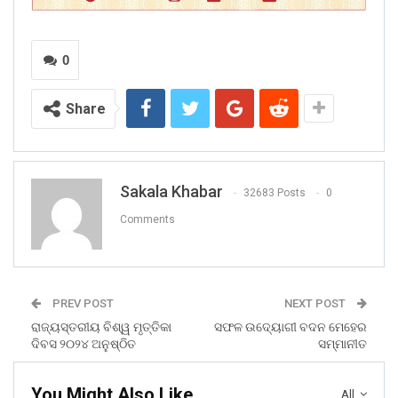
0
Share
Sakala Khabar
32683 Posts
0
Comments
PREV POST
NEXT POST
ରାଜ୍ୟସ୍ତରୀୟ ବିଶ୍ୱ ମୃତ୍ତିକା
ସଫଳ ଉଦ୍ୟୋଗୀ ବଦନ ମେହେର
ଦିବସ ୨୦୨୪ ଅନୁଷ୍ଠିତ
ସମ୍ମାନୀତ
You Might Also Like
All