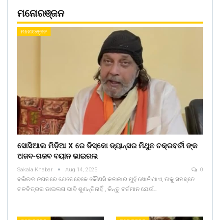
ମନୋରଞ୍ଜନ
ମନୋରଞ୍ଜନ
ସୋସିଆଲ ମିଡ଼ିଆ X ରେ ଡିସ୍କୋ ଡ୍ୟାନ୍ସର ମିଥୁନ ଚକ୍ରବର୍ତୀ ଙ୍କ
ଅଜବ-ଗଜବ ବୟାନ ଭାଇରଲ
Sakala Khabar
Aug 14, 2025
0
ବଲିଉଡ ଜଗତରେ ଯେତେବେଳେ କୌଣସି କଳାକାର ମୁହଁ ଖୋଲିଥାଏ, ତାକୁ ସମସ୍ତେ
ଚଳଚିତ୍ରର ଡାଇଲଗ ଭାବି ଶୁଣନ୍ତିନାହିଁ , କିନ୍ତୁ ବର୍ତମାନ ଯେଉଁ…