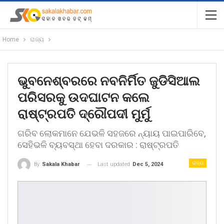
Home
ରାଜ୍ୟ
ଭୁବନେଶ୍ବରରେ ନବନିର୍ମିତ ଜୁଡିସିଆଲ
ପରିସରକୁ ଉଦଘାଟନ କଲେ
ରାଷ୍ଟ୍ରପତି ଦ୍ରୌପଦୀ ମୁର୍ମୁ
ଗରିବ ଲୋକମାନେ ଯେଭଳି ସହଜରେ ନ୍ୟାୟ ପାଇପାରିବେ,
ସେହିଭଳି ବ୍ୟବସ୍ଥା ହେବା ଦରକାର : ରାଷ୍ଟ୍ରପତି
ରାଜ୍ୟ
Last updated
Dec 5, 2024
By
Sakala Khabar