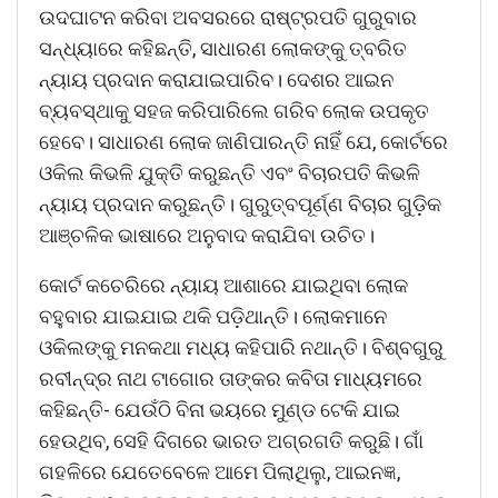
ଉଦଘାଟନ କରିବା ଅବସରରେ ରାଷ୍ଟ୍ରପତି ଗୁରୁବାର
ସନ୍ଧ୍ୟାରେ କହିଛନ୍ତି, ସାଧାରଣ ଲୋକଙ୍କୁ ତ୍ବରିତ
ନ୍ୟାୟ ପ୍ରଦାନ କରାଯାଇପାରିବ। ଦେଶର ଆଇନ
ବ୍ୟବସ୍ଥାକୁ ସହଜ କରିପାରିଲେ ଗରିବ ଲୋକ ଉପକୃତ
ହେବେ। ସାଧାରଣ ଲୋକ ଜାଣିପାରନ୍ତି ନାହିଁ ଯେ, କୋର୍ଟରେ
ଓକିଲ କିଭଳି ଯୁକ୍ତି କରୁଛନ୍ତି ଏବଂ ବିଚାରପତି କିଭଳି
ନ୍ୟାୟ ପ୍ରଦାନ କରୁଛନ୍ତି। ଗୁରୁତ୍ବପୂର୍ଣ୍ଣ ବିଚାର ଗୁଡ଼ିକ
ଆଞ୍ଚଳିକ ଭାଷାରେ ଅନୁବାଦ କରାଯିବା ଉଚିତ।
କୋର୍ଟ କଚେରିରେ ନ୍ୟାୟ ଆଶାରେ ଯାଇଥିବା ଲୋକ
ବହୁବାର ଯାଇଯାଇ ଥକି ପଡ଼ିଥାନ୍ତି। ଲୋକମାନେ
ଓକିଲଙ୍କୁ ମନକଥା ମଧ୍ୟ କହିପାରି ନଥାନ୍ତି। ବିଶ୍ବଗୁରୁ
ରବୀନ୍ଦ୍ର ନାଥ ଟାଗୋର ତାଙ୍କର କବିତା ମାଧ୍ୟମରେ
କହିଛନ୍ତି- ଯେଉଁଠି ବିନା ଭୟରେ ମୁଣ୍ଡ ଟେକି ଯାଇ
ହେଉଥିବ, ସେହି ଦିଗରେ ଭାରତ ଅଗ୍ରଗତି କରୁଛି। ଗାଁ
ଗହଳିରେ ଯେତେବେଳେ ଆମେ ପିଲାଥିଲୁ, ଆଇନଜ୍ଞ,