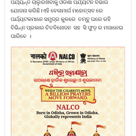
ପର୍ଯ୍ୟନ୍ତ ଚାଲୁରଖିବାକୁ ଓଡିଶା ପର୍ଯ୍ୟଟନ ବିଭାଗ
ଯୋଜନା କରିଛି।ଏହି ବେଳାମାର୍ଗ ମହୋତ୍ସବ ରେ
ପର୍ଯ୍ୟଟକମାନେ ସମୁଦ୍ର କୁଳରେ ତମ୍ବୁ ଘରେ ରହି
ବିଭିନ୍ନ ପ୍ରକାର ଚିତବିନୋଦନ ସହ ସି ଫୁଡ଼ ର ମଜାନେଇ
ପାରିବେ ।