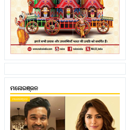
ମନୋରଞ୍ଜନ
ମନୋରଞ୍ଜନ