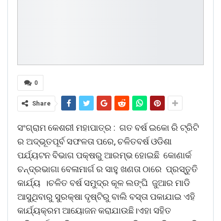
0
Share
ସଂଗ୍ରାମ କେଶରୀ ମହାପାତ୍ର : ଗତ ବର୍ଷ ଇକୋ ରି ଟ୍ରିଟି
ର ଅଦ୍ଭୂତପୂର୍ବ ସଫଳତା ପରେ, ଚଳିତବର୍ଷ ଓଡିଶା
ପର୍ଯ୍ୟଟନ ବିଭାଗ ପକ୍ଷରୁ ଆରମ୍ଭ ହୋଇଛି କୋଣାର୍କ
ଚନ୍ଦ୍ରଭାଗା ବେଳାମାର୍ଗ ର ସାହୁ ଖଣତା ଠାରେ ପ୍ରସ୍ତୁତି
କାର୍ଯ୍ୟ ।ଚଳିତ ବର୍ଷ ସମୁଦ୍ର କୂଳ ଲଙ୍ଘି ଜୁଆର ମାଡି
ଆସୁଥିବାରୁ ସୁରକ୍ଷା ଦୃଷ୍ଟିରୁ ବାଲି ବସ୍ତା ପକାଯାଇ ଏହି
କାର୍ଯ୍ୟକ୍ରମ ଆୟୋଜନ କରାଯାଉଛି।ଏହା ସହିତ