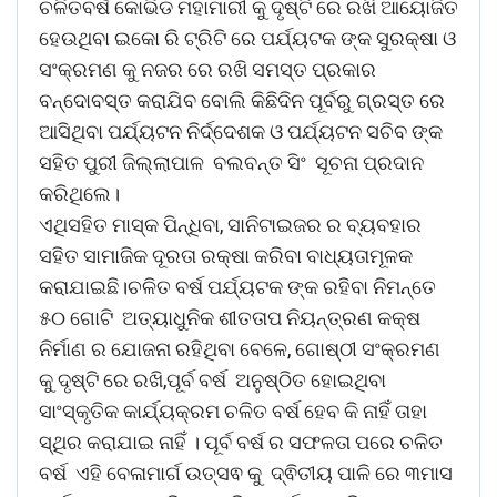
ଚଳିତବର୍ଷ କୋଭିଡ ମହାମାରୀ କୁ ଦୃଷ୍ଟି ରେ ରଖି ଆୟୋଜିତ
ହେଉଥିବା ଇକୋ ରି ଟ୍ରିଟି ରେ ପର୍ଯ୍ୟଟକ ଙ୍କ ସୁରକ୍ଷା ଓ
ସଂକ୍ରମଣ କୁ ନଜର ରେ ରଖି ସମସ୍ତ ପ୍ରକାର
ବନ୍ଦୋବସ୍ତ କରାଯିବ ବୋଲି କିଛିଦିନ ପୂର୍ବରୁ ଗ୍ରସ୍ତ ରେ
ଆସିଥିବା ପର୍ଯ୍ୟଟନ ନିର୍ଦ୍ଦେଶକ ଓ ପର୍ଯ୍ୟଟନ ସଚିବ ଙ୍କ
ସହିତ ପୁରୀ ଜିଲ୍ଲାପାଳ ବଲବନ୍ତ ସିଂ ସୂଚନା ପ୍ରଦାନ
କରିଥିଲେ।
ଏଥିସହିତ ମାସ୍କ ପିନ୍ଧିବା, ସାନିଟାଇଜର ର ବ୍ୟବହାର
ସହିତ ସାମାଜିକ ଦୂରତା ରକ୍ଷା କରିବା ବାଧ୍ୟତାମୂଳକ
କରାଯାଇଛି।ଚଳିତ ବର୍ଷ ପର୍ଯ୍ୟଟକ ଙ୍କ ରହିବା ନିମନ୍ତେ
୫୦ ଗୋଟି ଅତ୍ୟାଧୁନିକ ଶୀତତାପ ନିୟନ୍ତ୍ରଣ କକ୍ଷ
ନିର୍ମାଣ ର ଯୋଜନା ରହିଥିବା ବେଳେ, ଗୋଷ୍ଠୀ ସଂକ୍ରମଣ
କୁ ଦୃଷ୍ଟି ରେ ରଖି,ପୂର୍ବ ବର୍ଷ ଅନୁଷ୍ଠିତ ହୋଇଥିବା
ସାଂସ୍କୃତିକ କାର୍ଯ୍ୟକ୍ରମ ଚଳିତ ବର୍ଷ ହେବ କି ନାହିଁ ତାହା
ସ୍ଥିର କରାଯାଇ ନାହିଁ । ପୂର୍ବ ବର୍ଷ ର ସଫଳତା ପରେ ଚଳିତ
ବର୍ଷ ଏହି ବେଳାମାର୍ଗ ଉତ୍ସଵ କୁ ଦ୍ଵିତୀୟ ପାଳି ରେ ୩ମାସ