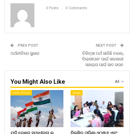
0 Posts
0 Comments
PREV POST
NEXT POST
ଅର୍ଥନୀତିରେ ସୁଧାର
ଚିକିତ୍ସା ଅର୍ଥ ସାଜିଛି ବାଧକ,
ଦିଲ୍ଲୀପକଂ ପାଇଁ ସରକାରୀ
ସହାୟତା ପାଇଁ ସାତ ସପନ
You Might Also Like
All
ଦେଶ- ବିଦେଶ
ରାଜ୍ୟ
ଯଦି ଦେଶର ସ୍ୱାଧୀନତା କୁ
ବିକଶିତ ଓଡ଼ିଶା-୨୦୩୬ ଏବଂ