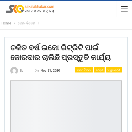
Home
ଦେଶ- ବିଦେଶ
ଚଳିତ ବର୍ଷ ଇକୋ ରିଟ୍ରିଟି ପାଇଁ
ଜୋରଦାର ଚାଲିଛି ପ୍ରସ୍ତୁତି କାର୍ଯ୍ୟ
ଦେଶ- ବିଦେଶ
ରାଜ୍ୟ
ସ୍ୱତନ୍ତ୍ର
On
Nov 21, 2020
By