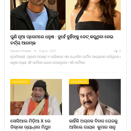
ପୁଣି ନୂଆ ପ୍ରେମରେ ଧନୁଷ : ଦୁହେଁ ଦୁହିଁଙ୍କୁ ଡେଟ୍ କରୁଥିବା ନେଇ
ଚର୍ଚ୍ଚା ଆରମ୍ଭ
Sakala Khabar
Aug 6, 2025
0
ନୂଆଦିଲ୍ଲୀ: ମୃଣାଲ ଅଗଷ୍ଟ ୧ ତାରିଖରେ ଏକ ଜନ୍ମଦିନ ପାର୍ଟିର ଆୟୋଜନ କରିଥିଲେ।
ଧନୁଷ ମଧ୍ୟ ଏହି ପାର୍ଟିରେ ଯୋଗ ଦେଇଥିଲେ। ଏହି ପାର୍ଟିରେ…
ମନୋରଞ୍ଜନ
ମନୋରଞ୍ଜନ
ସୋସିଆଲ ମିଡ଼ିଆ X ରେ
କାହିଁକି ଅଚାନକ ବିବାଦ ଘେରକୁ
ଡିସ୍କୋ ଡ୍ୟାନ୍ସର ମିଥୁନ
ଆସିଲେ ଗାୟକ କୁମାର ସାନୁ