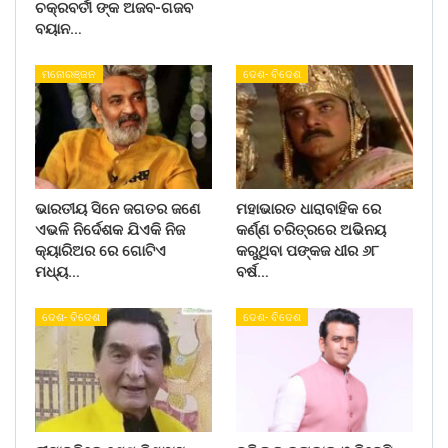
ଚକ୍ରବର୍ତୀ ଙ୍କ ଅଜବ-ଗଜବ
ବୟାନ…
ମନୋରଞ୍ଜନ
ଦେଶ- ବିଦେଶ
ଭାରତୀୟ ସିନେ ଜଗତର ଜଣେ
ମହାଭାରତ ଧାରାବାହିକ ରେ
ଏଭଳି ନିର୍ଦେଶକ ଯିଏକି ନିଜ
କର୍ଣ୍ଣ ଚରିତ୍ରରେ ଅଭିନୟ
କ୍ୟାରିଅର ରେ ଗୋଟିଏ
କରୁଥିବା ପଙ୍କଜ ଧୀର ୬୮
ମଧ୍ୟ…
ବର୍ଷ…
ଦେଶ- ବିଦେଶ
ଦେଶ- ବିଦେଶ