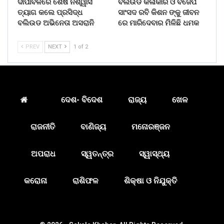
ଦୀପାବଳିରେ ଶେଷ ନିଶ୍ୱାସ
ବଲିଉଡ କଳାକାର ଓ ବିଜେପି
ତ୍ୟାଗ କଲେ ପ୍ରସିଦ୍ଧ
ସାଂସଦ ରବି କିଶନ ଙ୍କୁ ଜୀବନ
ବଲିଉଡ ଅଭିନେତା ଅସରାନି
ରେ ମାରିଦେବାର ମିଳିଛି ଧମକ
PREV
NEXT
1 of 2
ଦେଶ- ବିଦେଶ
ରାଜ୍ୟ
ଖେଳ
ରାଜନୀତି
ବାଣିଜ୍ୟ
ମନୋରଞ୍ଜନ
ଅପରାଧ
ସ୍ୱତନ୍ତ୍ର
ସ୍ୱାସ୍ଥ୍ୟ
କରୋନା
ରାଶିଫଳ
ଶିକ୍ଷା ଓ ନିଯୁକ୍ତି