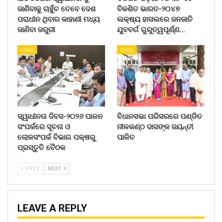
ଜାଣିବାକୁ ଚାହୁଁଚ ତେବେ ଦେଶ
ବିକଶିତ ଭାରତ-୨୦୪୭
ପରାଧୀନ ଥିବାର କାହାଣୀ ମଧ୍ୟ
ଲକ୍ଷ୍ୟ ହାସଲରେ ଜନଜାତି
ଜାଣିବା ଜରୁରୀ
ଯୁବବର୍ଗ ଗୁରୁତ୍ୱପୂର୍ଣ୍ଣ…
ରାଜ୍ୟ
ରାଜ୍ୟ
ସ୍ୱାଧୀନତା ଦିବସ-୨୦୨୬ ପାଳନ
ବିଧାନସଭା ପରିସରରେ ପଣ୍ଡିତ
ସଂପର୍କରେ ସୂଚନା ଓ
ନୀଳକଣ୍ଠ ଦାସଙ୍କ ଜୟନ୍ତୀ
ଲୋକସଂପର୍କ ବିଭାଗ ପକ୍ଷରୁ
ପାଳିତ
ପ୍ରସ୍ତୁତି ବୈଠକ
PREV
NEXT
LEAVE A REPLY